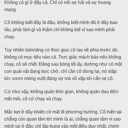
Không có gì ở đây cả. Chỉ có nỗi sợ hãi và sự hoang
mang.
Cô không biết đây là đâu, không biết mình đã ở đây bao
lâu, phải làm gì và thậm chí không biế vì sao mình phải
chạy.
Tuy nhiên bảnnăng cứ thúc giục cô lao về phía trước dù
không có mục tiêu nào cả. Trực giác mách bảo nếu không
chạy, cô sẽ chết. Đằng sau bóng tối ấy, dường như có một
con quái vật đang trực chờ, chỉ cần cô dừng lại, nó slập
tức vươn móng vuốt đáng sợ mà vồ vập tới cắn xé cô.
Cứ như vậy, không quản thời gian, không quản đau đớn
mệt mỏi, cô cứ chạy và chạy.
Mắc kẹt ở đây khiến cô mất đi phương hướng. Cô hiện tại
chẳng còn quan tâm tới mình là ai, chẳng quan tâm vì sao
mình lại ở đây, chỉ tập trung vào một điều duy nhất, chính