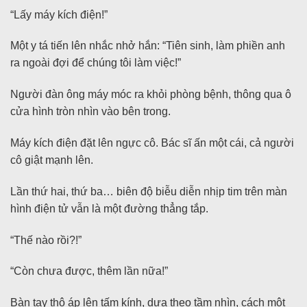
“Lấy máy kích điện!”
Một y tá tiến lên nhắc nhở hắn: “Tiên sinh, làm phiền anh
ra ngoài đợi để chúng tôi làm việc!”
Người đàn ông máy móc ra khỏi phòng bệnh, thông qua ô
cửa hình tròn nhìn vào bên trong.
Máy kích điện đặt lên ngực cô. Bác sĩ ấn một cái, cả người
cô giật mạnh lên.
Lần thứ hai, thứ ba… biên độ biễu diễn nhịp tim trên màn
hình điện tử vẫn là một đường thẳng tắp.
“Thế nào rồi?!”
“Còn chưa được, thêm lần nữa!”
Bàn tay thô áp lên tấm kính, dựa theo tầm nhìn, cách một