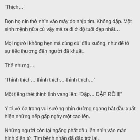
‘Thịch…’
Bọn họ nín thở nhìn vào máy đo nhịp tim. Không đập. Một
sinh mệnh nữa cứ vậy mà ra đi ở độ tuổi đẹp nhất…
Mọi người không hẹn mà cùng cúi đầu xuống, như để tỏ
sự tiếc thương đến người đã khuất.
Thế nhưng…
‘Thình thịch… thình thịch… thình thịch…’
Một tiếng thét thình lình vang lên: “Đập… ĐẬP RỒI!!!”
Y tá vỡ òa trong vui sướng nhìn đường ngang bắt đầu xuất
hiện những nếp gấp ngày một cao lên.
Những người còn lại ngẩng phắt đầu lên nhìn vào màn
hình điện tử. Tim bệnh nhân đã đập trở lại.