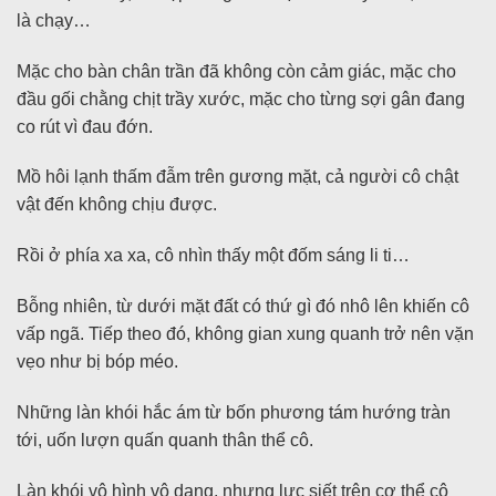
là chạy…
Mặc cho bàn chân trần đã không còn cảm giác, mặc cho
đầu gối chằng chịt trầy xước, mặc cho từng sợi gân đang
co rút vì đau đớn.
Mồ hôi lạnh thấm đẫm trên gương mặt, cả người cô chật
vật đến không chịu được.
Rồi ở phía xa xa, cô nhìn thấy một đốm sáng li ti…
Bỗng nhiên, từ dưới mặt đất có thứ gì đó nhô lên khiến cô
vấp ngã. Tiếp theo đó, không gian xung quanh trở nên vặn
vẹo như bị bóp méo.
Những làn khói hắc ám từ bốn phương tám hướng tràn
tới, uốn lượn quấn quanh thân thể cô.
Làn khói vô hình vô dạng, nhưng lực siết trên cơ thể cô