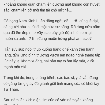
khoảng không gian chạm lên gương mặt không còn huyết
sắc, chạm lên bờ môi tím tái khô nứt nẻ…
Cổ họng Nam Kinh Luân đắng ngắt, đầu lưỡi cũng tê dại,
cả người như bị rút đi một nửa sự sống. Rõ ràng nửa năm
qua đã êm đẹp như vậy, sao bây giờ đột nhiên em lại
muốn xa anh…? Em đang muốn trừng phạt anh sao?
Hắn suy sụp ngồi thụp xuống hàng ghế xanh trên hành
lang, tấm lưng bình thường vươn lên ngạo nghễ thẳng tắp
lúc này lại khom xuống, hai bàn tay to ôm lấy mặt, vuốt
mạnh một cái.
Trong khi đó, trong phòng bệnh, các bác sĩ, y tá vẫn đang
cố gắng từng giây để giành giật tính mạng của cô khỏi tay
Tử Thần.
Sau năm lần kích điện, tim của cô vẫn nằm yên không