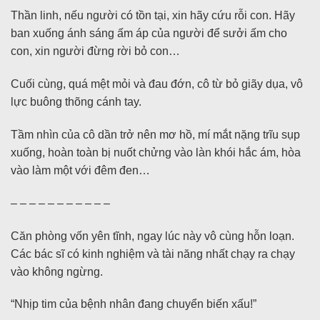
Thần linh, nếu người có tồn tại, xin hãy cứu rỗi con. Hãy
ban xuống ánh sáng ấm áp của người để sưởi ấm cho
con, xin người đừng rời bỏ con…
Cuối cùng, quá mệt mỏi và đau đớn, cô từ bỏ giãy dụa, vô
lực buông thõng cánh tay.
Tầm nhìn của cô dần trở nên mơ hồ, mí mắt nặng trĩu sụp
xuống, hoàn toàn bị nuốt chửng vào làn khói hắc ám, hòa
vào làm một với đêm đen…
– – – – – – – – – – –
Căn phòng vốn yên tĩnh, ngay lúc này vô cùng hỗn loạn.
Các bác sĩ có kinh nghiệm và tài năng nhất chạy ra chạy
vào không ngừng.
“Nhịp tim của bệnh nhân đang chuyển biến xấu!”