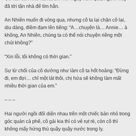
đã tới tận nhà để tìm hắn.
An Nhiên muốn đi vòng qua, nhưng cô ta lại chặn cô lại,
dịu dàng, điềm đạm lên tiếng: “A…chuyện là… Annie… à
không, An Nhiên, chúng ta có thể nói chuyện riêng một
chút không?”
“Xin lỗi, tôi không có thời gian.”
Sự từ chối của cô dường như làm cô ta hốt hoảng: “Đừng
đi, em đợi… chỉ một lát thôi, chị hứa sẽ không làm mất
nhiều thời gian của em.”
– – –
Hai người ngồi đối diện nhau trên một chiếc bàn nhỏ trong
góc quán cà phê, cô gái kia thì có vẻ rụt rè, còn cô thì
không mấy hứng thú quậy quậy nước trong ly.