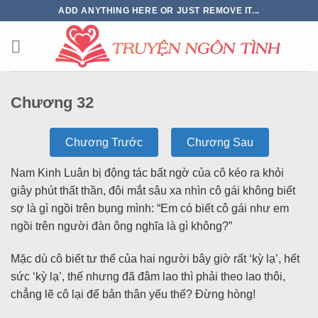
ADD ANYTHING HERE OR JUST REMOVE IT...
Chương 32
Chương Trước
Chương Sau
Nam Kinh Luân bị động tác bất ngờ của cô kéo ra khỏi
giây phút thất thần, đôi mắt sâu xa nhìn cô gái không biết
sợ là gì ngồi trên bụng mình: “Em có biết cô gái như em
ngồi trên người đàn ông nghĩa là gì không?”
Mặc dù cô biết tư thế của hai người bây giờ rất ‘kỳ lạ’, hết
sức ‘kỳ lạ’, thế nhưng đã đâm lao thì phải theo lao thôi,
chẳng lẽ cô lại để bản thân yếu thế? Đừng hòng!