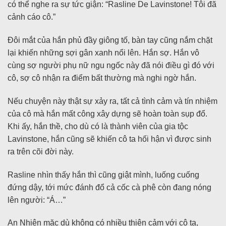
có thể nghe ra sự tức giận: “Rasline De Lavinstone! Tôi đã
cảnh cáo cô.”
Đôi mắt của hắn phủ đầy giông tố, bàn tay cũng nắm chặt
lại khiến những sợi gân xanh nổi lên. Hắn sợ. Hắn vô
cùng sợ người phụ nữ ngu ngốc này đã nói điều gì đó với
cô, sợ cô nhận ra điểm bất thường mà nghi ngờ hắn.
Nếu chuyện này thật sự xảy ra, tất cả tình cảm và tín nhiệm
của cô mà hắn mất công xây dựng sẽ hoàn toàn sụp đổ.
Khi ấy, hắn thề, cho dù có là thành viên của gia tộc
Lavinstone, hắn cũng sẽ khiến cô ta hối hận vì được sinh
ra trên cõi đời này.
Rasline nhìn thấy hắn thì cũng giật mình, luống cuống
đứng dậy, tới mức đánh đổ cả cốc cà phê còn đang nóng
lên người: “Á…”
An Nhiên mặc dù không có nhiều thiện cảm với cô ta,