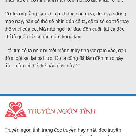
Cứ tưởng rằng sau khi cô không còn nữa, dựa vào dung
mạo này, hắn có thể sẽ nhìn đến cô ta, cô ta sẽ có thể thay
thế vị trí của cô. Mà nào ngờ, từ đầu đến cuối, tất cả đều
chỉ là quân cờ bị hắn nắm trong tay.
Trái tim cô ta như bị một mảnh thủy tinh vỡ găm vào, đau
đớn, xót xa, lại bất lực. Cô ta cũng đã làm đến mức này
rồi… còn có thể thế nào nữa đây ?
Truyện ngôn tình trang đọc truyện hay nhất, đọc truyện