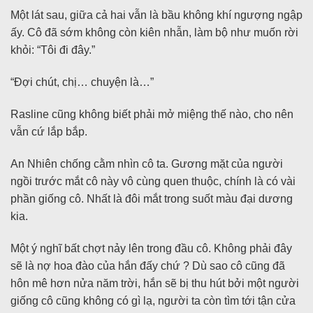
Một lát sau, giữa cả hai vẫn là bầu không khí ngượng ngập
ấy. Cô đã sớm không còn kiên nhẫn, làm bộ như muốn rời
khỏi: “Tôi đi đây.”
“Đợi chút, chị… chuyện là…”
Rasline cũng không biết phải mở miệng thế nào, cho nên
vẫn cứ lắp bắp.
An Nhiên chống cằm nhìn cô ta. Gương mặt của người
ngồi trước mắt cô này vô cùng quen thuộc, chính là có vài
phần giống cô. Nhất là đôi mắt trong suốt màu đại dương
kia.
Một ý nghĩ bất chợt nảy lên trong đầu cô. Không phải đây
sẽ là nợ hoa đào của hắn đấy chứ ? Dù sao cô cũng đã
hôn mê hơn nửa năm trời, hắn sẽ bị thu hút bởi một người
giống cô cũng không có gì lạ, người ta còn tìm tới tận cửa