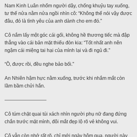
Nam Kinh Luân nhổm người dậy, chống khuỷu tay xuống,
tư thế nửa nằm nửa ngồi nhìn cô: “Không thể nói vậy được
đâu, đó là tình yêu của anh dành cho em đó.”
Cô nắm lấy một góc cái gối, không hề thương tiếc mà đập
thẳng vào cái bản mặt thiếu đòn kia: “Tốt nhất anh nên
ngậm cái miệng tai hại của mình lại và đi ngủ đi.”
“Ồ, được rồi, đều nghe bảo bối.”
An Nhiên hậm hực nằm xuống, trước khi nhắm mắt còn
lầm bầm chửi hắn.
————————–
Cô túm chặt quai túi xách nhìn người phụ nữ đang đứng
chắn trước mặt mình, đôi mắt đẹp lộ rõ vẻ không vui.
Cô vẫn còn nhớ rất rõ, chỉ mới ngày hôm qua, người này