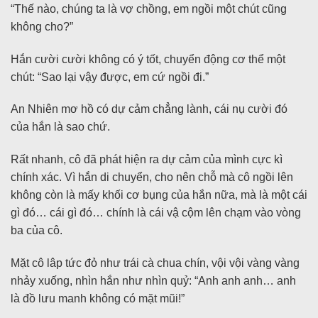
“Thế nào, chúng ta là vợ chồng, em ngồi một chút cũng
không cho?”
Hắn cười cười không có ý tốt, chuyển động cơ thể một
chút: “Sao lại vậy được, em cứ ngồi đi.”
An Nhiên mơ hồ có dự cảm chẳng lành, cái nụ cười đó
của hắn là sao chứ.
Rất nhanh, cô đã phát hiện ra dự cảm của mình cực kì
chính xác. Vì hắn di chuyển, cho nên chỗ mà cô ngồi lên
không còn là mấy khối cơ bụng của hắn nữa, mà là một cái
gì đó… cái gì đó… chính là cái vậ cộm lên chạm vào vòng
ba của cô.
Mặt cô lâp tức đỏ như trái cà chua chín, vội vội vàng vàng
nhảy xuống, nhìn hắn như nhìn quỷ: “Anh anh anh… anh
là đồ lưu manh không có mặt mũi!”