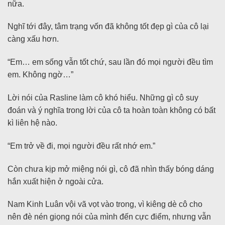
nữa.
Nghĩ tới đây, tâm trạng vốn đã không tốt đẹp gì của cô lại
càng xấu hơn.
“Em… em sống vẫn tốt chứ, sau lần đó mọi người đều tìm
em. Không ngờ…”
Lời nói của Rasline làm cô khó hiểu. Những gì cô suy
đoán và ý nghĩa trong lời của cô ta hoàn toàn không có bất
kì liên hệ nào.
“Em trở về đi, mọi người đều rất nhớ em.”
Còn chưa kịp mở miệng nói gì, cô đã nhìn thấy bóng dáng
hắn xuất hiện ở ngoài cửa.
Nam Kinh Luân vội vã vọt vào trong, vì kiêng dè cô cho
nên đè nén giọng nói của mình đến cực điểm, nhưng vẫn