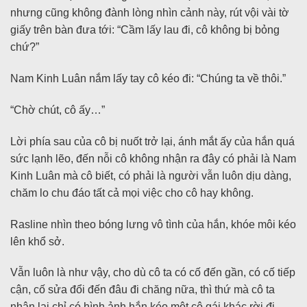
nhưng cũng không đành lòng nhìn cảnh này, rút vội vài tờ
giấy trên bàn đưa tới: “Cầm lấy lau đi, cô không bị bỏng
chứ?”
Nam Kinh Luân nắm lấy tay cô kéo đi: “Chúng ta về thôi.”
“Chờ chút, cô ấy…”
Lời phía sau của cô bị nuốt trở lại, ánh mắt ấy của hắn quá
sức lạnh lẽo, đến nỗi cô không nhận ra đây có phải là Nam
Kinh Luân mà cô biết, có phải là người vẫn luôn dịu dàng,
chăm lo chu đáo tất cả mọi việc cho cô hay không.
Rasline nhìn theo bóng lưng vô tình của hắn, khóe môi kéo
lên khổ sở.
Vẫn luôn là như vậy, cho dù cô ta có cố đến gần, có cố tiếp
cận, cố sửa đổi đến đâu đi chăng nữa, thì thứ mà cô ta
nhận lại chỉ có hình ảnh hắn kéo một cô gái khác rời đi.