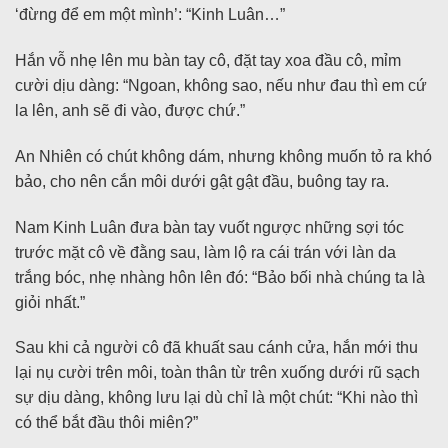
‘đừng để em một mình’: “Kinh Luân…”
Hắn vỗ nhẹ lên mu bàn tay cô, đặt tay xoa đầu cô, mỉm
cười dịu dàng: “Ngoan, không sao, nếu như đau thì em cứ
la lên, anh sẽ đi vào, được chứ.”
An Nhiên có chút không dám, nhưng không muốn tỏ ra khó
bảo, cho nên cắn môi dưới gật gật đầu, buông tay ra.
Nam Kinh Luân đưa bàn tay vuốt ngược những sợi tóc
trước mặt cô về đằng sau, làm lộ ra cái trán với làn da
trắng bóc, nhẹ nhàng hôn lên đó: “Bảo bối nhà chúng ta là
giỏi nhất.”
Sau khi cả người cô đã khuất sau cánh cửa, hắn mới thu
lại nụ cười trên môi, toàn thân từ trên xuống dưới rũ sạch
sự dịu dàng, không lưu lại dù chỉ là một chút: “Khi nào thì
có thể bắt đầu thôi miên?”