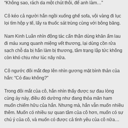
“Không sao, rách da một chút thôi, để anh làm…”
Cô kéo cả người hắn ngồi xuống ghế sofa, vội vàng đi lục
lọi tìm hộp y tế, lấy ra thuốc sát trùng cùng với bông băng.
Nam Kinh Luân nhìn động tác cẩn thận dùng khăn ẩm lau
đi máu xung quanh miệng vết thương, lại dùng cồn rửa
sạch chỗ da bị hắn làm bị thương, tâm trạng lập tức không
còn khó chịu như lúc nãy nữa.
Cô ngước đôi mắt đẹp lên nhìn gương mặt bình thản của
hắn: “Có đau không?”
Trong đôi mắt của cô, hắn nhìn thấy được sự đau lòng
cùng áy náy, điều đó dường như đang thỏa mãn ham
muốn chiếm hữu của hắn. Nhưng mà, hắn vẫn muốn nhiều
thêm. Muốn có nhiều sự quan tâm của cô hơn, muốn có sự
chú ý của cô, và muốn có được cả tình yêu của cô nữa…