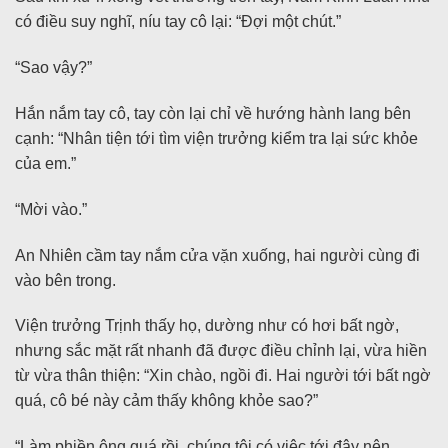
có điều suy nghĩ, níu tay cô lại: “Đợi một chút.”
“Sao vậy?”
Hắn nắm tay cô, tay còn lại chỉ về hướng hành lang bên
cạnh: “Nhân tiện tới tìm viện trưởng kiểm tra lại sức khỏe
của em.”
“Mời vào.”
An Nhiên cầm tay nắm cửa vặn xuống, hai người cùng đi
vào bên trong.
Viện trưởng Trịnh thấy họ, dường như có hơi bất ngờ,
nhưng sắc mặt rất nhanh đã được điều chỉnh lại, vừa hiền
từ vừa thân thiện: “Xin chào, ngồi đi. Hai người tới bất ngờ
quá, cô bé này cảm thấy không khỏe sao?”
“Làm phiền ông quá rồi, chúng tôi có việc tới đây nên