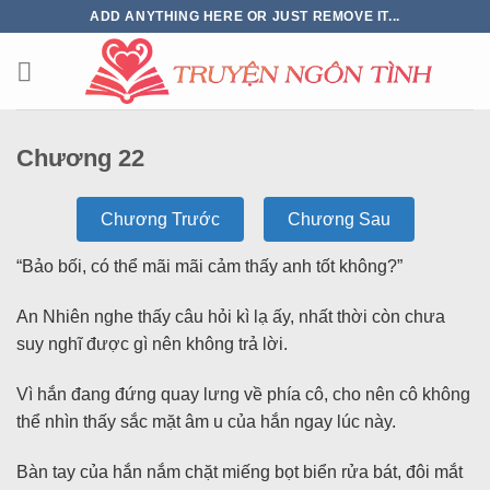
ADD ANYTHING HERE OR JUST REMOVE IT...
Chương 22
Chương Trước
Chương Sau
“Bảo bối, có thể mãi mãi cảm thấy anh tốt không?”
An Nhiên nghe thấy câu hỏi kì lạ ấy, nhất thời còn chưa
suy nghĩ được gì nên không trả lời.
Vì hắn đang đứng quay lưng về phía cô, cho nên cô không
thể nhìn thấy sắc mặt âm u của hắn ngay lúc này.
Bàn tay của hắn nắm chặt miếng bọt biển rửa bát, đôi mắt