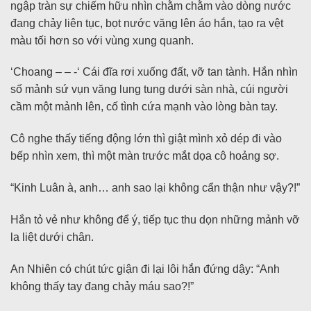
ngập tràn sự chiếm hữu nhìn chằm chằm vào dòng nước
đang chảy liên tục, bọt nước văng lên áo hắn, tạo ra vệt
màu tối hơn so với vùng xung quanh.
‘Choang – – -‘ Cái đĩa rơi xuống đất, vỡ tan tành. Hắn nhìn
số mảnh sứ vụn văng lung tung dưới sàn nhà, cúi người
cầm một mảnh lên, cố tình cứa mạnh vào lòng bàn tay.
Cô nghe thấy tiếng động lớn thì giật mình xỏ dép đi vào
bếp nhìn xem, thì một màn trước mắt dọa cô hoảng sợ.
“Kinh Luân à, anh… anh sao lại không cẩn thận như vậy?!”
Hắn tỏ vẻ như không để ý, tiếp tục thu dọn những mảnh vỡ
la liệt dưới chân.
An Nhiên có chút tức giận đi lại lôi hắn đứng dậy: “Anh
không thấy tay đang chảy máu sao?!”