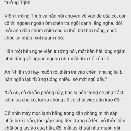
trưởng Trịnh.
Viện trưởng Trịnh và hắn nói chuyện về vấn đề của cô, còn
cô thì ngoan ngoãn ôm chén trà ngồi cạnh lắng nghe, đôi
môi anh đào chúm chím chu ra thổi bớt hơi nóng, chốc
chốc lại nhấp một ngụm nhỏ.
Hắn một bên nghe viện trưởng nói, một bên hài lòng ngắm
nhìn dáng vẻ ngoan ngoãn như một đứa trẻ của cô.
An Nhiên với tay muốn rót thêm trà vào chén, nhưng lại bị
hắn ngăn lại: “Đừng uống nhiều, sẽ mất ngủ đấy.”
“Cô An, cô đi vào phòng này, bác sĩ bên trong sẽ phụ trách
kiểm tra cho cô, tôi và chồng cô có chút việc cần trao đổi.”
Cô nhìn máy móc lạnh băng trong căn phòng mình sắp
phải bước vào, tóc gáy cũng đều dựng cả lên, vô thức túm
chặt ống tay áo của hắn, đôi mắt ủy khuất như muốn nói