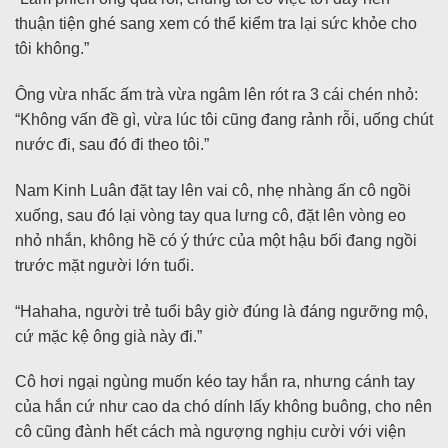
thuận tiện ghé sang xem có thể kiểm tra lại sức khỏe cho
tôi không.”
Ông vừa nhấc ấm trà vừa ngâm lên rót ra 3 cái chén nhỏ:
“Không vấn đề gì, vừa lúc tôi cũng đang rảnh rỗi, uống chút
nước đi, sau đó đi theo tôi.”
Nam Kinh Luân đặt tay lên vai cô, nhẹ nhàng ấn cô ngồi
xuống, sau đó lại vòng tay qua lưng cô, đặt lên vòng eo
nhỏ nhắn, không hề có ý thức của một hậu bối đang ngồi
trước mặt người lớn tuổi.
“Hahaha, người trẻ tuổi bây giờ đúng là đáng ngưỡng mộ,
cứ mặc kệ ông già này đi.”
Cô hơi ngại ngùng muốn kéo tay hắn ra, nhưng cánh tay
của hắn cứ như cao da chó dính lấy không buông, cho nên
cô cũng đành hết cách mà ngượng nghịu cười với viện