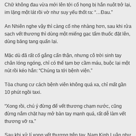
Chữ không đau vừa mới lên tới cổ họng bị hắn nuôt trở lại,
im lặng một lát rồi vờ như suy yếu thốt ra: “…Đau.”
An Nhiên nghe vậy thì càng cố nhẹ nhàng hơn, sau khi rửa
sạch vết thương thì dùng một miếng gạc tẩm thuốc đặt lên,
dùng băng tang quấn lại.
Mặc dù đã rất cố gắng cẩn thận, nhưng cô trời sinh tay
chân lóng ngóng, chỉ có thể tạm bợ cầm máu, buộc lại một
nút rồi kéo hắn: “Chúng ta tới bệnh viện.”
Tòa chung cư cách bệnh viên không quá xa, chỉ mất gần
10 phút ngồi taxi.
“Xong rồi, chú ý đừng để vết thương chạm nước, cũng
đừng nắm chặt hay mở bàn tay mạnh quá, rất dễ làm vết
thương vỡ ra.”
Sau khi xử lí xong vết thương trên tay, Nam Kinh Luân như