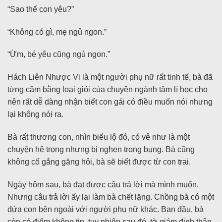
“Sao thế con yêu?”
“Không có gì, mẹ ngủ ngon.”
“Ừm, bé yêu cũng ngủ ngon.”
Hách Liên Nhược Vi là một người phụ nữ rất tinh tế, bà đã
từng cầm bằng loại giỏi của chuyên ngành tâm lí học cho
nên rất dễ dàng nhận biết con gái có điều muốn nói nhưng
lại không nói ra.
Bà rất thương con, nhìn biểu lộ đó, có vẻ như là một
chuyện hệ trọng nhưng bị nghẹn trong bụng. Bà cũng
không cố gắng gặng hỏi, bà sẽ biết được từ con trai.
Ngày hôm sau, bà đạt được câu trả lời mà mình muốn.
Nhưng câu trả lời ấy lại làm bà chết lặng. Chồng bà có một
đứa con bên ngoài với người phụ nữ khác. Ban đầu, bà
còn có điểm không tin, tuy nhiên sau đó, tờ giám định thân