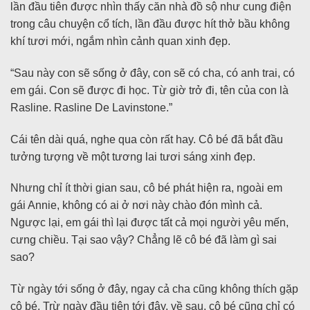
lần đầu tiên được nhìn thấy căn nhà đồ sộ như cung điện
trong câu chuyện cổ tích, lần đầu được hít thở bầu không
khí tươi mới, ngắm nhìn cảnh quan xinh đẹp.
“Sau này con sẽ sống ở đây, con sẽ có cha, có anh trai, có
em gái. Con sẽ được đi học. Từ giờ trở đi, tên của con là
Rasline. Rasline De Lavinstone.”
Cái tên dài quá, nghe qua còn rất hay. Cô bé đã bắt đầu
tưởng tượng về một tương lai tươi sáng xinh đẹp.
Nhưng chỉ ít thời gian sau, cô bé phát hiện ra, ngoài em
gái Annie, không có ai ở nơi này chào đón mình cả.
Ngược lại, em gái thì lại được tất cả mọi người yêu mến,
cưng chiều. Tại sao vậy? Chẳng lẽ cô bé đã làm gì sai
sao?
Từ ngày tới sống ở đây, ngay cả cha cũng không thích gặp
cô bé. Trừ ngày đầu tiên tới đây, về sau, cô bé cũng chỉ có