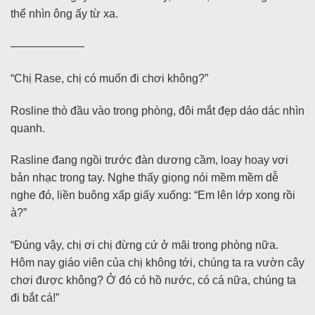
thể nhìn ông ấy từ xa.
——————–
“Chị Rase, chị có muốn đi chơi không?”
Rosline thò đầu vào trong phòng, đôi mắt đẹp dáo dác nhìn
quanh.
Rasline đang ngồi trước đàn dương cầm, loay hoay vơi
bản nhạc trong tay. Nghe thấy giọng nói mềm mềm dễ
nghe đó, liền buông xấp giấy xuống: “Em lên lớp xong rồi
à?”
“Đúng vậy, chị ơi chị đừng cứ ở mãi trong phòng nữa.
Hôm nay giáo viên của chị không tới, chúng ta ra vườn cây
chơi được không? Ở đó có hồ nước, có cá nữa, chúng ta
đi bắt cá!”