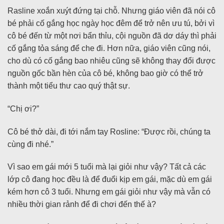
Rasline xoắn xuýt đứng tại chỗ. Nhưng giáo viên đã nói cô
bé phải cố gắng học ngày học đêm để trở nên ưu tú, bởi vì
cô bé đến từ một nơi bẩn thỉu, cội nguồn đã dơ dáy thì phải
cố gắng tỏa sáng để che đi. Hơn nữa, giáo viên cũng nói,
cho dù có cố gắng bao nhiêu cũng sẽ không thay đổi được
nguồn gốc bần hèn của cô bé, không bao giờ có thể trở
thành một tiểu thư cao quý thật sự.
“Chị ơi?”
Cô bé thở dài, đi tới nắm tay Rosline: “Được rồi, chúng ta
cùng đi nhé.”
Vì sao em gái mới 5 tuổi mà lại giỏi như vậy? Tất cả các
lớp cô đang học đều là để đuổi kịp em gái, mặc dù em gái
kém hơn cô 3 tuổi. Nhưng em gái giỏi như vậy mà vẫn có
nhiều thời gian rảnh để đi chơi đến thế à?