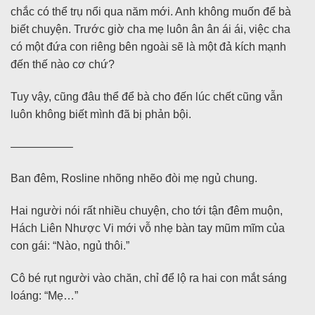
chắc có thể trụ nổi qua năm mới. Anh không muốn để bà
biết chuyện. Trước giờ cha mẹ luôn ân ân ái ái, việc cha
có một đứa con riêng bên ngoài sẽ là một đả kích mạnh
đến thế nào cơ chứ?
Tuy vậy, cũng đâu thể để bà cho đến lúc chết cũng vẫn
luôn không biết mình đã bị phản bội.
—————–
Ban đêm, Rosline nhõng nhẽo đòi mẹ ngủ chung.
Hai người nói rất nhiều chuyện, cho tới tận đêm muộn,
Hách Liên Nhược Vi mới vỗ nhẹ bàn tay mũm mĩm của
con gái: “Nào, ngủ thôi.”
Cô bé rụt người vào chăn, chỉ để lộ ra hai con mắt sáng
loáng: “Mẹ…”