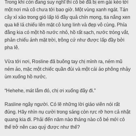
Trong khi còn đang suy nghĩ thì cô bé đã bị em gái kéo tới
một nơi mà cô chưa tới bao giờ. Một vùng xanh ngát. Tán
cây xì xào trong gió lấp ló đầy quả chín mọng, tia nắng xen
qua kẽ lá chiếu lên mặt cỏ lung linh và đẹp vô cùng. Phía
đằng kia có một hồ nước nhỏ, hồ rất sạch, nước tróng vắt,
phản chiếu ánh mặt trời, trông cứ như được lấp đầy bởi
pha lê.
Vừa tới nơi, Rosline đã buông tay chị mình ra, ném mũ
ném áo, mặc một chiếc quần đùi và một cái áo phông nhảy
ùm xuống hồ nước.
“Hehehe, mát lắm đó, chị ơi xuống đây đi.”
Rasline ngây người. Có lẽ những lời giáo viên nói rất
đúng. Hãy nhìn nụ cười trong sáng còn rực rỡ hơn cả nhật
quang kia đi. Phải đến năm nào tháng nào cô bé mới có
thể trở nên cao quý được như thế?