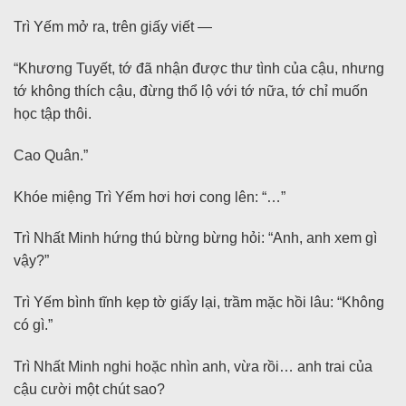
Trì Yếm mở ra, trên giấy viết —
“Khương Tuyết, tớ đã nhận được thư tình của cậu, nhưng
tớ không thích cậu, đừng thổ lộ với tớ nữa, tớ chỉ muốn
học tập thôi.
Cao Quân.”
Khóe miệng Trì Yếm hơi hơi cong lên: “…”
Trì Nhất Minh hứng thú bừng bừng hỏi: “Anh, anh xem gì
vậy?”
Trì Yếm bình tĩnh kẹp tờ giấy lại, trầm mặc hồi lâu: “Không
có gì.”
Trì Nhất Minh nghi hoặc nhìn anh, vừa rồi… anh trai của
cậu cười một chút sao?