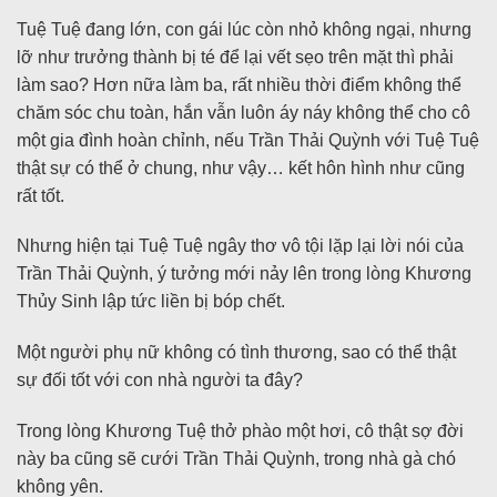
Tuệ Tuệ đang lớn, con gái lúc còn nhỏ không ngại, nhưng
lỡ như trưởng thành bị té để lại vết sẹo trên mặt thì phải
làm sao? Hơn nữa làm ba, rất nhiều thời điểm không thể
chăm sóc chu toàn, hắn vẫn luôn áy náy không thể cho cô
một gia đình hoàn chỉnh, nếu Trần Thải Quỳnh với Tuệ Tuệ
thật sự có thể ở chung, như vậy… kết hôn hình như cũng
rất tốt.
Nhưng hiện tại Tuệ Tuệ ngây thơ vô tội lặp lại lời nói của
Trần Thải Quỳnh, ý tưởng mới nảy lên trong lòng Khương
Thủy Sinh lập tức liền bị bóp chết.
Một người phụ nữ không có tình thương, sao có thể thật
sự đối tốt với con nhà người ta đây?
Trong lòng Khương Tuệ thở phào một hơi, cô thật sợ đời
này ba cũng sẽ cưới Trần Thải Quỳnh, trong nhà gà chó
không yên.