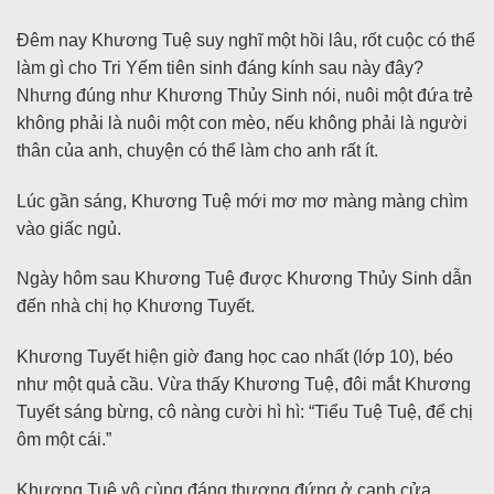
Đêm nay Khương Tuệ suy nghĩ một hồi lâu, rốt cuộc có thể
làm gì cho Tri Yếm tiên sinh đáng kính sau này đây?
Nhưng đúng như Khương Thủy Sinh nói, nuôi một đứa trẻ
không phải là nuôi một con mèo, nếu không phải là người
thân của anh, chuyện có thể làm cho anh rất ít.
Lúc gần sáng, Khương Tuệ mới mơ mơ màng màng chìm
vào giấc ngủ.
Ngày hôm sau Khương Tuệ được Khương Thủy Sinh dẫn
đến nhà chị họ Khương Tuyết.
Khương Tuyết hiện giờ đang học cao nhất (lớp 10), béo
như một quả cầu. Vừa thấy Khương Tuệ, đôi mắt Khương
Tuyết sáng bừng, cô nàng cười hì hì: “Tiểu Tuệ Tuệ, để chị
ôm một cái.”
Khương Tuệ vô cùng đáng thương đứng ở cạnh cửa,