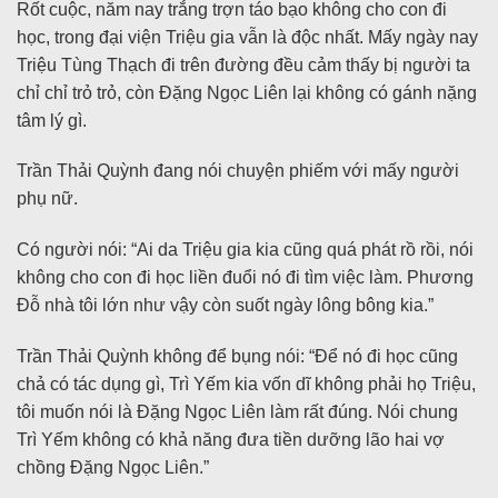
Rốt cuộc, năm nay trắng trợn táo bạo không cho con đi
học, trong đại viện Triệu gia vẫn là độc nhất. Mấy ngày nay
Triệu Tùng Thạch đi trên đường đều cảm thấy bị người ta
chỉ chỉ trỏ trỏ, còn Đặng Ngọc Liên lại không có gánh nặng
tâm lý gì.
Trần Thải Quỳnh đang nói chuyện phiếm với mấy người
phụ nữ.
Có người nói: “Ai da Triệu gia kia cũng quá phát rồ rồi, nói
không cho con đi học liền đuổi nó đi tìm việc làm. Phương
Đỗ nhà tôi lớn như vậy còn suốt ngày lông bông kia.”
Trần Thải Quỳnh không để bụng nói: “Để nó đi học cũng
chả có tác dụng gì, Trì Yếm kia vốn dĩ không phải họ Triệu,
tôi muốn nói là Đặng Ngọc Liên làm rất đúng. Nói chung
Trì Yếm không có khả năng đưa tiền dưỡng lão hai vợ
chồng Đặng Ngọc Liên.”