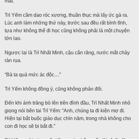
mắt.
Trì Yếm cầm dao róc xương, thuần thục mà lấy ức gà ra.
Lúc anh làm những thứ này, trước sau đều rất bình tĩnh,
tựa như không thể đi học cũng không phải là một chuyện
lớn lao.
Ngược lại là Trì Nhất Minh, cậu cắn răng, nước mắt chảy
ràn rụa.
“Bà ta quá mức ác độc…”
Trì Yếm không đồng ý, cũng không phản đối.
Đến khi ánh trăng bò lên trên đỉnh đầu, Trì Nhất Minh nhỏ
giọng nói bên tai Trì Yếm: “Anh, chúng ta đi kiện mợ đi.
Hiện tại bắt buộc giáo dục chín năm, trong nhà không cho
con đi học sẽ bị bắt đi.”