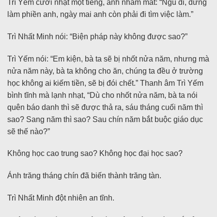
Trì Yếm cười nhạt một tiếng, anh nhắm mắt: “Ngủ đi, đừng
làm phiền anh, ngày mai anh còn phải đi tìm việc làm.”
Trì Nhất Minh nói: “Biện pháp này không được sao?”
Trì Yếm nói: “Em kiện, bà ta sẽ bị nhốt nửa năm, nhưng mà
nửa năm này, bà ta không cho ăn, chúng ta đều ở trường
học không ai kiếm tiền, sẽ bị đói chết.” Thanh âm Trì Yếm
bình tĩnh mà lạnh nhạt, “Dù cho nhốt nửa năm, bà ta nói
quên báo danh thì sẽ được thả ra, sáu tháng cuối năm thì
sao? Sang năm thì sao? Sau chín năm bắt buộc giáo dục
sẽ thế nào?”
Không học cao trung sao? Không học đại học sao?
Ánh trăng tháng chín đã biến thành trăng tàn.
Trì Nhất Minh đột nhiên an tĩnh.