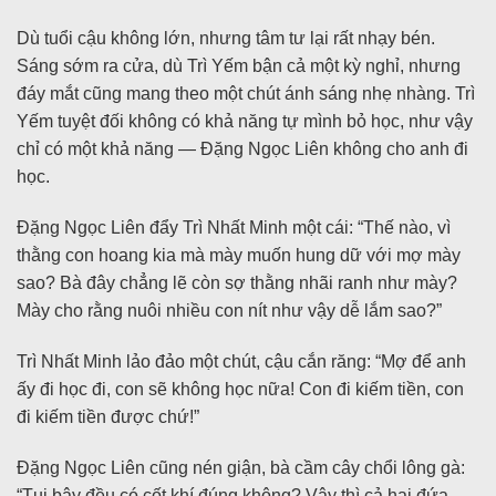
Dù tuổi cậu không lớn, nhưng tâm tư lại rất nhạy bén.
Sáng sớm ra cửa, dù Trì Yếm bận cả một kỳ nghỉ, nhưng
đáy mắt cũng mang theo một chút ánh sáng nhẹ nhàng. Trì
Yếm tuyệt đối không có khả năng tự mình bỏ học, như vậy
chỉ có một khả năng — Đặng Ngọc Liên không cho anh đi
học.
Đặng Ngọc Liên đẩy Trì Nhất Minh một cái: “Thế nào, vì
thằng con hoang kia mà mày muốn hung dữ với mợ mày
sao? Bà đây chẳng lẽ còn sợ thằng nhãi ranh như mày?
Mày cho rằng nuôi nhiều con nít như vậy dễ lắm sao?”
Trì Nhất Minh lảo đảo một chút, cậu cắn răng: “Mợ để anh
ấy đi học đi, con sẽ không học nữa! Con đi kiếm tiền, con
đi kiếm tiền được chứ!”
Đặng Ngọc Liên cũng nén giận, bà cầm cây chổi lông gà:
“Tụi bây đều có cốt khí đúng không? Vậy thì cả hai đứa