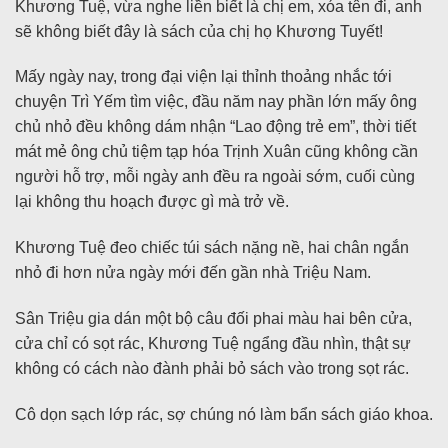
Khương Tuệ, vừa nghe liền biết là chị em, xóa tên đi, anh
sẽ không biết đây là sách của chị họ Khương Tuyết!
Mấy ngày nay, trong đại viện lại thỉnh thoảng nhắc tới
chuyện Trì Yếm tìm việc, đầu năm nay phần lớn mấy ông
chủ nhỏ đều không dám nhận “Lao động trẻ em”, thời tiết
mát mẻ ông chủ tiệm tạp hóa Trịnh Xuân cũng không cần
người hỗ trợ, mỗi ngày anh đều ra ngoài sớm, cuối cùng
lại không thu hoạch được gì mà trở về.
Khương Tuệ đeo chiếc túi sách nặng nề, hai chân ngắn
nhỏ đi hơn nửa ngày mới đến gần nhà Triệu Nam.
Sân Triệu gia dán một bộ câu đối phai màu hai bên cửa,
cửa chỉ có sọt rác, Khương Tuệ ngẩng đầu nhìn, thật sự
không có cách nào đành phải bỏ sách vào trong sọt rác.
Cô dọn sạch lớp rác, sợ chúng nó làm bẩn sách giáo khoa.