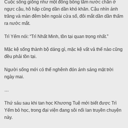
Cuộc sống giống như một đống bông tẩm nước chắn ở
ngực cậu, hô hấp cũng dần dần khó khăn. Cậu nhìn ánh
trăng và màn đêm bên ngoài cửa sổ, đôi mắt dần dần thấm
ra nước mắt.
Trì Yếm nói: “Trì Nhất Minh, tồn tại quan trọng nhất.”
Mặc kệ sống thành bộ dáng gì, mặc kệ vất vả thế nào cũng
đều phải tồn tại.
Người sống mới có thể nghênh đón ánh sáng mặt trời
ngày mai.
…
Thứ sáu sau khi tan học Khương Tuệ mới biết được Trì
Yếm bỏ học, trong đại viện đang sôi nổi lan truyền chuyện
này.