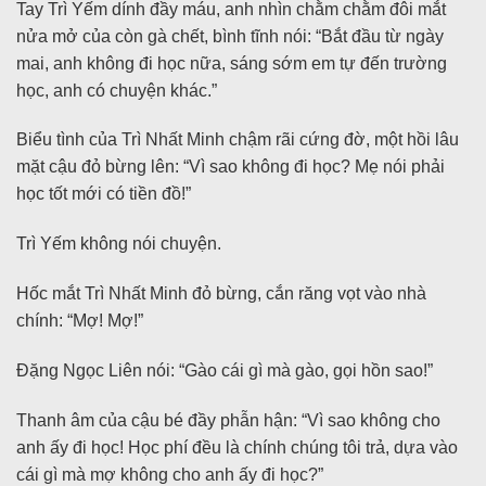
Tay Trì Yếm dính đầy máu, anh nhìn chằm chằm đôi mắt
nửa mở của còn gà chết, bình tĩnh nói: “Bắt đầu từ ngày
mai, anh không đi học nữa, sáng sớm em tự đến trường
học, anh có chuyện khác.”
Biểu tình của Trì Nhất Minh chậm rãi cứng đờ, một hồi lâu
mặt cậu đỏ bừng lên: “Vì sao không đi học? Mẹ nói phải
học tốt mới có tiền đồ!”
Trì Yếm không nói chuyện.
Hốc mắt Trì Nhất Minh đỏ bừng, cắn răng vọt vào nhà
chính: “Mợ! Mợ!”
Đặng Ngọc Liên nói: “Gào cái gì mà gào, gọi hồn sao!”
Thanh âm của cậu bé đầy phẫn hận: “Vì sao không cho
anh ấy đi học! Học phí đều là chính chúng tôi trả, dựa vào
cái gì mà mợ không cho anh ấy đi học?”