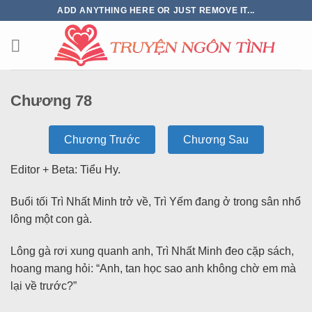
ADD ANYTHING HERE OR JUST REMOVE IT...
Chương 78
Chương Trước
Chương Sau
Editor + Beta: Tiểu Hy.
Buổi tối Trì Nhất Minh trở về, Trì Yếm đang ở trong sân nhổ
lông một con gà.
Lông gà rơi xung quanh anh, Trì Nhất Minh đeo cặp sách,
hoang mang hỏi: “Anh, tan học sao anh không chờ em mà
lại về trước?”