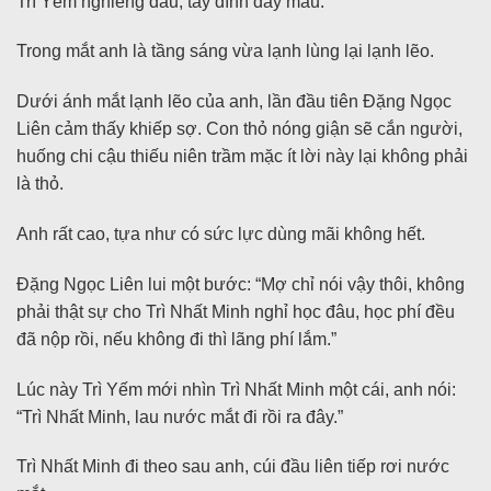
Trì Yếm nghiêng đầu, tay dính đầy máu.
Trong mắt anh là tầng sáng vừa lạnh lùng lại lạnh lẽo.
Dưới ánh mắt lạnh lẽo của anh, lần đầu tiên Đặng Ngọc
Liên cảm thấy khiếp sợ. Con thỏ nóng giận sẽ cắn người,
huống chi cậu thiếu niên trầm mặc ít lời này lại không phải
là thỏ.
Anh rất cao, tựa như có sức lực dùng mãi không hết.
Đặng Ngọc Liên lui một bước: “Mợ chỉ nói vậy thôi, không
phải thật sự cho Trì Nhất Minh nghỉ học đâu, học phí đều
đã nộp rồi, nếu không đi thì lãng phí lắm.”
Lúc này Trì Yếm mới nhìn Trì Nhất Minh một cái, anh nói:
“Trì Nhất Minh, lau nước mắt đi rồi ra đây.”
Trì Nhất Minh đi theo sau anh, cúi đầu liên tiếp rơi nước