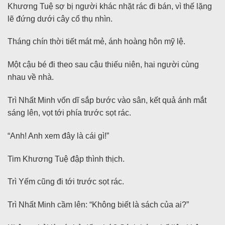
Khương Tuệ sợ bị người khác nhặt rác đi bán, vì thế lặng
lẽ đứng dưới cây cổ thụ nhìn.
Tháng chín thời tiết mát mẻ, ánh hoàng hôn mỹ lệ.
Một cậu bé đi theo sau cậu thiếu niên, hai người cùng
nhau về nhà.
Trì Nhất Minh vốn dĩ sắp bước vào sân, kết quả ánh mắt
sáng lên, vọt tới phía trước sọt rác.
“Anh! Anh xem đây là cái gì!”
Tim Khương Tuệ đập thình thịch.
Trì Yếm cũng đi tới trước sọt rác.
Trì Nhất Minh cầm lên: “Không biết là sách của ai?”