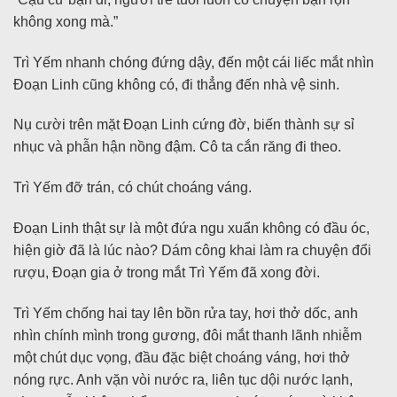
không xong mà.”
Trì Yếm nhanh chóng đứng dậy, đến một cái liếc mắt nhìn
Đoạn Linh cũng không có, đi thẳng đến nhà vệ sinh.
Nụ cười trên mặt Đoạn Linh cứng đờ, biến thành sự sỉ
nhục và phẫn hận nồng đậm. Cô ta cắn răng đi theo.
Trì Yếm đỡ trán, có chút choáng váng.
Đoạn Linh thật sự là một đứa ngu xuẩn không có đầu óc,
hiện giờ đã là lúc nào? Dám công khai làm ra chuyện đổi
rượu, Đoạn gia ở trong mắt Trì Yếm đã xong đời.
Trì Yếm chống hai tay lên bồn rửa tay, hơi thở dốc, anh
nhìn chính mình trong gương, đôi mắt thanh lãnh nhiễm
một chút dục vọng, đầu đặc biệt choáng váng, hơi thở
nóng rực. Anh vặn vòi nước ra, liên tục dội nước lạnh,