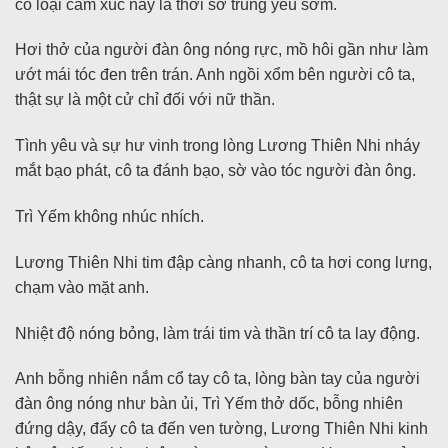
có loại cảm xúc này là thời sơ trung yêu sớm.
Hơi thở của người đàn ông nóng rực, mồ hôi gần như làm
ướt mái tóc đen trên trán. Anh ngồi xổm bên người cô ta,
thật sự là một cử chỉ đối với nữ thần.
Tình yêu và sự hư vinh trong lòng Lương Thiên Nhi nháy
mắt bạo phát, cô ta đánh bạo, sờ vào tóc người đàn ông.
Trì Yếm không nhúc nhích.
Lương Thiên Nhi tim đập càng nhanh, cô ta hơi cong lưng,
chạm vào mặt anh.
Nhiệt độ nóng bỏng, làm trái tim và thần trí cô ta lay động.
Anh bỗng nhiên nắm cổ tay cô ta, lòng bàn tay của người
đàn ông nóng như bàn ủi, Trì Yếm thở dốc, bỗng nhiên
đứng dậy, đẩy cô ta đến ven tường, Lương Thiên Nhi kinh