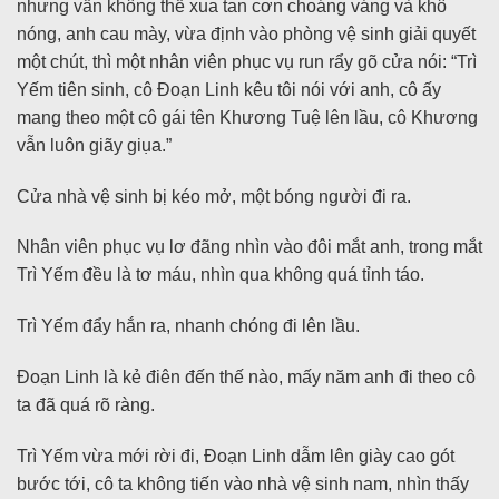
nhưng vẫn không thể xua tan cơn choáng váng và khô
nóng, anh cau mày, vừa định vào phòng vệ sinh giải quyết
một chút, thì một nhân viên phục vụ run rẩy gõ cửa nói: “Trì
Yếm tiên sinh, cô Đoạn Linh kêu tôi nói với anh, cô ấy
mang theo một cô gái tên Khương Tuệ lên lầu, cô Khương
vẫn luôn giãy giụa.”
Cửa nhà vệ sinh bị kéo mở, một bóng người đi ra.
Nhân viên phục vụ lơ đãng nhìn vào đôi mắt anh, trong mắt
Trì Yếm đều là tơ máu, nhìn qua không quá tỉnh táo.
Trì Yếm đẩy hắn ra, nhanh chóng đi lên lầu.
Đoạn Linh là kẻ điên đến thế nào, mấy năm anh đi theo cô
ta đã quá rõ ràng.
Trì Yếm vừa mới rời đi, Đoạn Linh dẫm lên giày cao gót
bước tới, cô ta không tiến vào nhà vệ sinh nam, nhìn thấy