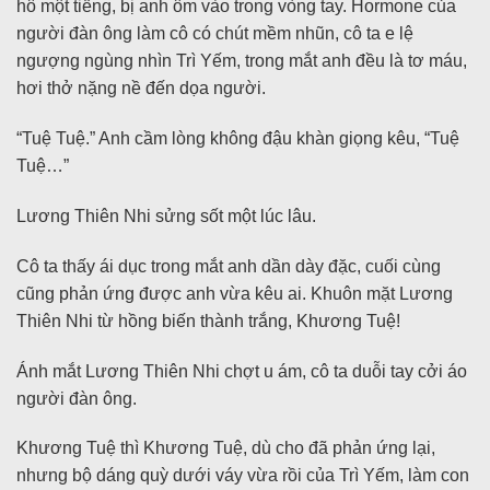
hô một tiếng, bị anh ôm vào trong vòng tay. Hormone của
người đàn ông làm cô có chút mềm nhũn, cô ta e lệ
ngượng ngùng nhìn Trì Yếm, trong mắt anh đều là tơ máu,
hơi thở nặng nề đến dọa người.
“Tuệ Tuệ.” Anh cầm lòng không đậu khàn giọng kêu, “Tuệ
Tuệ…”
Lương Thiên Nhi sửng sốt một lúc lâu.
Cô ta thấy ái dục trong mắt anh dần dày đặc, cuối cùng
cũng phản ứng được anh vừa kêu ai. Khuôn mặt Lương
Thiên Nhi từ hồng biến thành trắng, Khương Tuệ!
Ánh mắt Lương Thiên Nhi chợt u ám, cô ta duỗi tay cởi áo
người đàn ông.
Khương Tuệ thì Khương Tuệ, dù cho đã phản ứng lại,
nhưng bộ dáng quỳ dưới váy vừa rồi của Trì Yếm, làm con