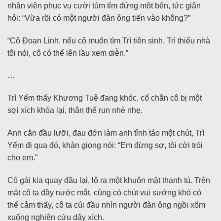
nhân viên phục vụ cười tủm tỉm đứng một bên, tức giận
hỏi: “Vừa rồi có một người đàn ông tiến vào không?”
“Cô Đoạn Linh, nếu cô muốn tìm Trì tiên sinh, Trì thiếu nhà
tôi nói, cô có thể lên lầu xem diễn.”
…
Trì Yếm thấy Khương Tuệ đang khóc, cổ chân cô bị một
sợi xích khóa lại, thân thể run nhè nhẹ.
Anh cắn đầu lưỡi, đau đớn làm anh tỉnh táo một chút, Trì
Yếm đi qua đó, khàn giọng nói: “Em đừng sợ, tôi cởi trói
cho em.”
Cô gái kia quay đầu lại, lộ ra một khuôn mặt thanh tú. Trên
mặt cô ta đầy nước mắt, cũng có chút vui sướng khó có
thể cảm thấy, cô ta cúi đầu nhìn người đàn ông ngồi xổm
xuống nghiên cứu dây xích.