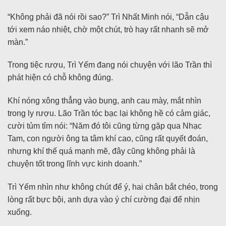
“Không phải đã nói rồi sao?” Trì Nhất Minh nói, “Dẫn cậu
tới xem náo nhiệt, chờ một chút, trò hay rất nhanh sẽ mở
màn.”
Trong tiệc rượu, Trì Yếm đang nói chuyện với lão Trần thì
phát hiện có chỗ không đúng.
Khí nóng xông thẳng vào bụng, anh cau mày, mắt nhìn
trong ly rượu. Lão Trần tóc bạc lại không hề có cảm giác,
cười tủm tỉm nói: “Năm đó tôi cũng từng gặp qua Nhạc
Tam, con người ông ta tâm khí cao, cũng rất quyết đoán,
nhưng khí thế quá mạnh mẽ, đây cũng không phải là
chuyện tốt trong lĩnh vực kinh doanh.”
Trì Yếm nhìn như không chút để ý, hai chân bắt chéo, trong
lòng rất bực bội, anh dựa vào ý chí cường đại để nhịn
xuống.