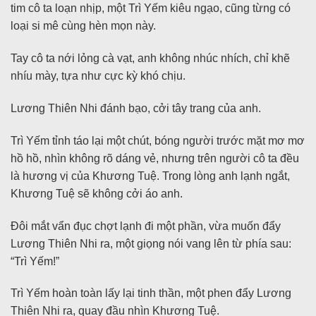
tim cô ta loạn nhịp, một Trì Yếm kiêu ngạo, cũng từng có
loại si mê cùng hèn mọn này.
Tay cô ta nới lỏng cà vạt, anh không nhúc nhích, chỉ khẽ
nhíu mày, tựa như cực kỳ khó chịu.
Lương Thiên Nhi đánh bạo, cởi tây trang của anh.
Trì Yếm tỉnh táo lại một chút, bóng người trước mặt mơ mơ
hồ hồ, nhìn không rõ dáng vẻ, nhưng trên người cô ta đều
là hương vị của Khương Tuệ. Trong lòng anh lạnh ngắt,
Khương Tuệ sẽ không cởi áo anh.
Đôi mắt vẩn đục chợt lạnh đi một phần, vừa muốn đẩy
Lương Thiên Nhi ra, một giọng nói vang lên từ phía sau:
“Trì Yếm!”
Trì Yếm hoàn toàn lấy lại tinh thần, một phen đẩy Lương
Thiên Nhi ra, quay đầu nhìn Khương Tuệ.