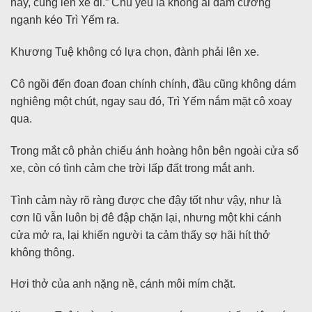
này, cùng lên xe đi.” Chủ yếu là không ai dám cường
ngạnh kéo Trì Yếm ra.
Khương Tuệ không có lựa chọn, đành phải lên xe.
Cô ngồi đến đoan đoan chính chính, đầu cũng không dám
nghiêng một chút, ngay sau đó, Trì Yếm nắm mặt cô xoay
qua.
Trong mắt cô phản chiếu ánh hoàng hôn bên ngoài cửa sổ
xe, còn có tình cảm che trời lấp đất trong mắt anh.
Tình cảm này rõ ràng được che đậy tốt như vậy, như là
cơn lũ vẫn luôn bị đê đập chặn lại, nhưng một khi cánh
cửa mở ra, lại khiến người ta cảm thấy sợ hãi hít thở
không thông.
Hơi thở của anh nặng nề, cánh môi mím chặt.