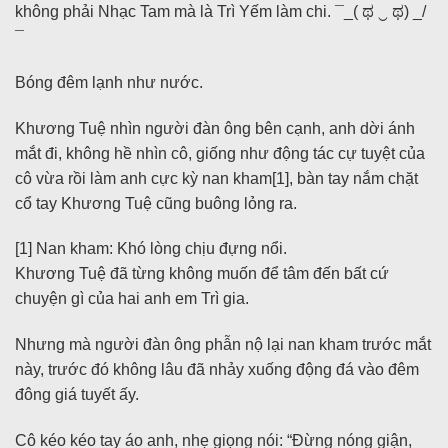
không phải Nhạc Tam mà là Trì Yếm làm chi. ¯_( ಥ ‿ ಥ) _/
¯
Bóng đêm lạnh như nước.
Khương Tuệ nhìn người đàn ông bên cạnh, anh dời ánh
mắt đi, không hề nhìn cô, giống như động tác cự tuyệt của
cô vừa rồi làm anh cực kỳ nan kham[1], bàn tay nắm chặt
cổ tay Khương Tuệ cũng buông lỏng ra.
[1] Nan kham: Khó lòng chịu đựng nổi.
Khương Tuệ đã từng không muốn để tâm đến bất cứ
chuyện gì của hai anh em Trì gia.
Nhưng mà người đàn ông phẫn nộ lại nan kham trước mắt
này, trước đó không lâu đã nhảy xuống động đá vào đêm
đông giá tuyết ấy.
Cô kéo kéo tay áo anh, nhẹ giọng nói: “Đừng nóng giận,