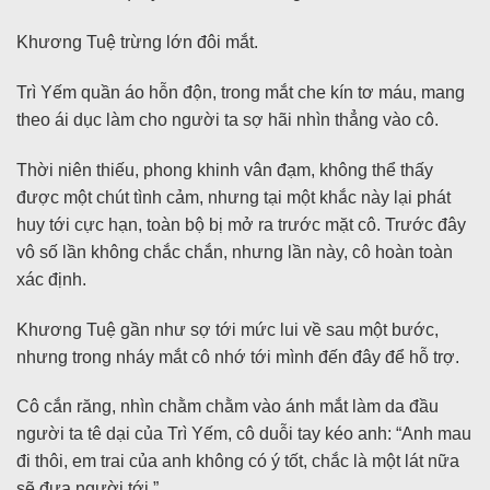
Khương Tuệ trừng lớn đôi mắt.
Trì Yếm quần áo hỗn độn, trong mắt che kín tơ máu, mang
theo ái dục làm cho người ta sợ hãi nhìn thẳng vào cô.
Thời niên thiếu, phong khinh vân đạm, không thể thấy
được một chút tình cảm, nhưng tại một khắc này lại phát
huy tới cực hạn, toàn bộ bị mở ra trước mặt cô. Trước đây
vô số lần không chắc chắn, nhưng lần này, cô hoàn toàn
xác định.
Khương Tuệ gần như sợ tới mức lui về sau một bước,
nhưng trong nháy mắt cô nhớ tới mình đến đây để hỗ trợ.
Cô cắn răng, nhìn chằm chằm vào ánh mắt làm da đầu
người ta tê dại của Trì Yếm, cô duỗi tay kéo anh: “Anh mau
đi thôi, em trai của anh không có ý tốt, chắc là một lát nữa
sẽ đưa người tới.”