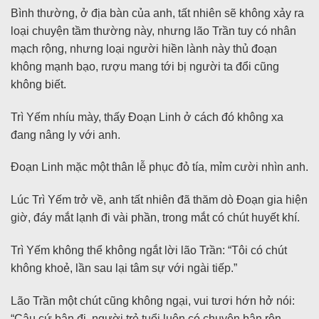
Bình thường, ở địa bàn của anh, tất nhiên sẽ không xảy ra
loại chuyện tầm thường này, nhưng lão Trần tuy có nhân
mạch rộng, nhưng loại người hiền lành này thủ đoạn
không mạnh bạo, rượu mang tới bị người ta đổi cũng
không biết.
Trì Yếm nhíu mày, thấy Đoạn Linh ở cách đó không xa
đang nâng ly với anh.
Đoạn Linh mặc một thân lễ phục đỏ tía, mỉm cười nhìn anh.
Lúc Trì Yếm trở về, anh tất nhiên đã thăm dò Đoạn gia hiện
giờ, đáy mắt lạnh đi vài phần, trong mắt có chút huyết khí.
Trì Yếm không thể không ngắt lời lão Trần: “Tôi có chút
không khoẻ, lần sau lại tâm sự với ngài tiếp.”
Lão Trần một chút cũng không ngại, vui tươi hớn hở nói:
“Cậu cứ bận đi, người trẻ tuổi luôn có chuyện bận rộn