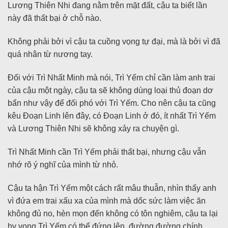
Lương Thiên Nhi đang nằm trên mặt đất, cậu ta biết lần
này đã thất bại ở chỗ nào.
Không phải bởi vì cậu ta cuồng vọng tự đại, mà là bởi vì đã
quá nhân từ nương tay.
Đối với Trì Nhất Minh mà nói, Trì Yếm chỉ cần làm anh trai
của cậu một ngày, cậu ta sẽ không dùng loại thủ đoạn dơ
bẩn như vậy để đối phó với Trì Yếm. Cho nên cậu ta cũng
kêu Đoạn Linh lên đây, có Đoạn Linh ở đó, ít nhất Trì Yếm
và Lương Thiên Nhi sẽ không xảy ra chuyện gì.
Trì Nhất Minh cần Trì Yếm phải thất bại, nhưng cậu vẫn
nhớ rõ ý nghĩ của mình từ nhỏ.
Cậu ta hận Trì Yếm một cách rất mâu thuẫn, nhìn thấy anh
vì đứa em trai xấu xa của mình mà dốc sức làm việc ăn
không đủ no, hèn mọn đến không có tôn nghiêm, cậu ta lại
hy vọng Trì Yếm có thể đứng lên, đường đường chính