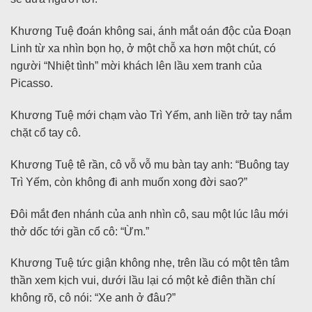
Khương Tuệ đoán không sai, ánh mắt oán độc của Đoạn
Linh từ xa nhìn bọn họ, ở một chỗ xa hơn một chút, có
người “Nhiệt tình” mời khách lên lầu xem tranh của
Picasso.
Khương Tuệ mới chạm vào Trì Yếm, anh liền trở tay nắm
chặt cổ tay cô.
Khương Tuệ tê rần, cô vỗ vỗ mu bàn tay anh: “Buông tay
Trì Yếm, còn không đi anh muốn xong đời sao?”
Đôi mắt đen nhánh của anh nhìn cô, sau một lúc lâu mới
thở dốc tới gần cổ cô: “Ừm.”
Khương Tuệ tức giận không nhẹ, trên lầu có một tên tâm
thần xem kịch vui, dưới lầu lại có một kẻ điên thần chí
không rõ, cô nói: “Xe anh ở đâu?”