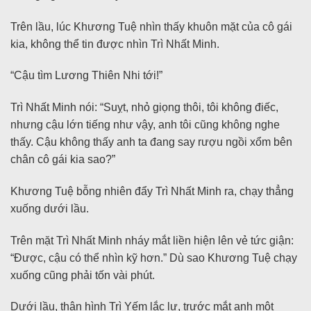
Trên lầu, lúc Khương Tuệ nhìn thấy khuôn mặt của cô gái
kia, không thể tin được nhìn Trì Nhất Minh.
“Cậu tìm Lương Thiên Nhi tới!”
Trì Nhất Minh nói: “Suỵt, nhỏ giọng thôi, tôi không điếc,
nhưng cậu lớn tiếng như vậy, anh tôi cũng không nghe
thấy. Cậu không thấy anh ta đang say rượu ngồi xổm bên
chân cô gái kia sao?”
Khương Tuệ bỗng nhiên đẩy Trì Nhất Minh ra, chạy thẳng
xuống dưới lầu.
Trên mặt Trì Nhất Minh nháy mắt liền hiện lên vẻ tức giận:
“Được, cậu có thể nhìn kỹ hơn.” Dù sao Khương Tuệ chạy
xuống cũng phải tốn vài phút.
Dưới lầu, thân hình Trì Yếm lắc lư, trước mắt anh một