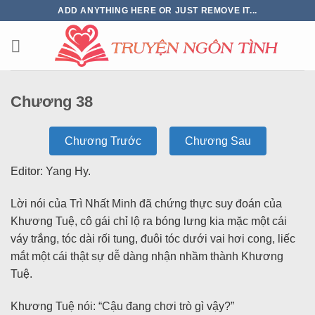
ADD ANYTHING HERE OR JUST REMOVE IT...
Chương 38
Chương Trước
Chương Sau
Editor: Yang Hy.
Lời nói của Trì Nhất Minh đã chứng thực suy đoán của
Khương Tuệ, cô gái chỉ lộ ra bóng lưng kia mặc một cái
váy trắng, tóc dài rối tung, đuôi tóc dưới vai hơi cong, liếc
mắt một cái thật sự dễ dàng nhận nhầm thành Khương
Tuệ.
Khương Tuệ nói: “Cậu đang chơi trò gì vậy?”