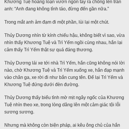
Khương Tuệ hoảng loạn vươn ngón tay ra chống lên trán
anh: “Anh đang không tỉnh táo, đừng đến gần nữa.”
Trong mắt anh ảm đạm đi một phần, lùi lại một chút.
Thủy Dương nhìn từ kính chiếu hậu, không biết vì sao, vừa
nhìn thấy Khương Tuệ và Trì Yếm ngồi cùng nhau, hắn lại
cảm thấy Trì Yếm thật sự quá đáng thương.
Thủy Dương lái xe tới nhà Trì Yếm, hắn cũng không nói lời
nào, chờ Khương Tuệ và Trì Yếm xuống xe, hắn đạp mạnh
vào chân ga, xe rời đi như bắn cung tên. Để lại Trì Yếm và
Khương Tuệ đứng dưới đèn đường.
Thủy Dương thấy biểu tình mờ mịt ngây ngốc của Khương
Tuệ nhìn theo xe, trong lòng dâng lên một cảm giác tội lỗi
sương sương.
Nhưng mà không còn biện pháp, ai kêu ông chủ của hắn