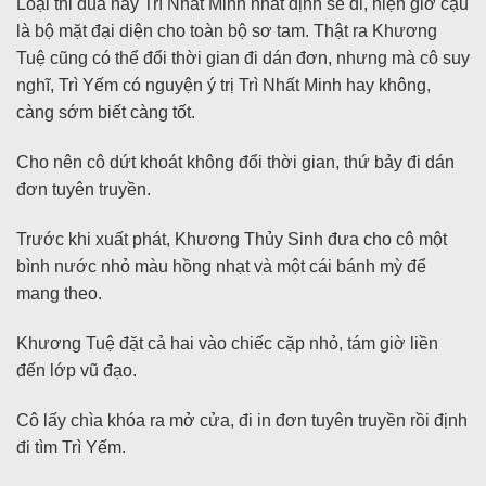
Loại thi đua này Trì Nhất Minh nhất định sẽ đi, hiện giờ cậu
là bộ mặt đại diện cho toàn bộ sơ tam. Thật ra Khương
Tuệ cũng có thể đổi thời gian đi dán đơn, nhưng mà cô suy
nghĩ, Trì Yếm có nguyện ý trị Trì Nhất Minh hay không,
càng sớm biết càng tốt.
Cho nên cô dứt khoát không đổi thời gian, thứ bảy đi dán
đơn tuyên truyền.
Trước khi xuất phát, Khương Thủy Sinh đưa cho cô một
bình nước nhỏ màu hồng nhạt và một cái bánh mỳ để
mang theo.
Khương Tuệ đặt cả hai vào chiếc cặp nhỏ, tám giờ liền
đến lớp vũ đạo.
Cô lấy chìa khóa ra mở cửa, đi in đơn tuyên truyền rồi định
đi tìm Trì Yếm.