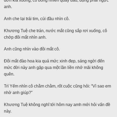
đơn kia xuống, cô bỗng nhiên quay đầu, đụng phải ngực
anh.
Anh che lại trái tim, cúi đầu nhìn cô.
Khương Tuệ che trán, nước mắt cũng sắp rơi xuống, cô
chớp đôi mắt nhìn anh.
Anh cũng nhìn vào đôi mắt cô.
Đôi mắt đào hoa kia quá mức xinh đẹp, sáng ngời đến
mức đời này anh gặp qua một lần liền nhớ mãi không
quên.
Trì Yếm nhìn cô chằm chằm, rốt cuộc cũng hỏi: “Vì sao em
nhờ anh giúp?”
Khương Tuệ không nghĩ tới hôm nay amh mới hỏi vấn đề
này.