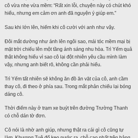
cô vừa nhẹ vừa mềm: “Rất xin lỗi, chuyện này có chút khó
hiểu, nhưng em cảm ơn anh đã nguyện ý giúp em.”
Sau khi lớn lên, hiếm khi cô cười với anh như vậy.
Đôi mắt dường như ánh lên ngôi sao, mái tóc mềm mại bị
mặt trời chiếu lên một tầng ánh sáng nhu hòa. Trì Yếm quả
thật không hiểu vì sao cô lại đột nhiên yêu cầu mình làm
vậy, nhưng anh biết rõ, không cần phải hiểu.
Trì Yếm tất nhiên sẽ không ăn đồ ăn vặt của cô, anh cầm
thay cô, đi theo ở phía sau. Trong mắt phản chiếu lại bóng
dáng cô.
Thời điểm này ở trạm xe buýt trên đường Trường Thanh
có chỗ dán tờ đơn.
Cô nói là nhờ anh giúp, nhưng thật ra cái gì cô cũng tự
làm. Khương Tuệ đổ keo nước ra, chỗ cao nhất trên bảng