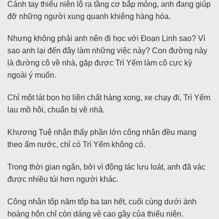
Cánh tay thiếu niên lộ ra tầng cơ bắp mỏng, anh đang giúp
đỡ những người xung quanh khiêng hàng hóa.
Nhưng không phải anh nên đi học với Đoạn Linh sao? Vì
sao anh lại đến đây làm những việc này? Con đường này
là đường cô về nhà, gặp được Trì Yếm làm cô cực kỳ
ngoài ý muốn.
Chỉ một lát bọn họ liền chất hàng xong, xe chạy đi, Trì Yếm
lau mồ hôi, chuẩn bị về nhà.
Khương Tuệ nhận thấy phần lớn công nhân đều mang
theo ấm nước, chỉ có Trì Yếm không có.
Trong thời gian ngắn, bởi vì động tác lưu loát, anh đã vác
được nhiều túi hơn người khác.
Công nhân tốp năm tốp ba tan hết, cuối cùng dưới ánh
hoàng hôn chỉ còn dáng vẻ cao gầy của thiếu niên.