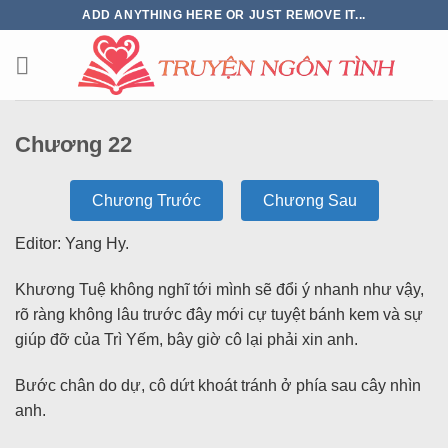
ADD ANYTHING HERE OR JUST REMOVE IT...
Chương 22
Chương Trước
Chương Sau
Editor: Yang Hy.
Khương Tuệ không nghĩ tới mình sẽ đổi ý nhanh như vậy,
rõ ràng không lâu trước đây mới cự tuyệt bánh kem và sự
giúp đỡ của Trì Yếm, bây giờ cô lại phải xin anh.
Bước chân do dự, cô dứt khoát tránh ở phía sau cây nhìn
anh.