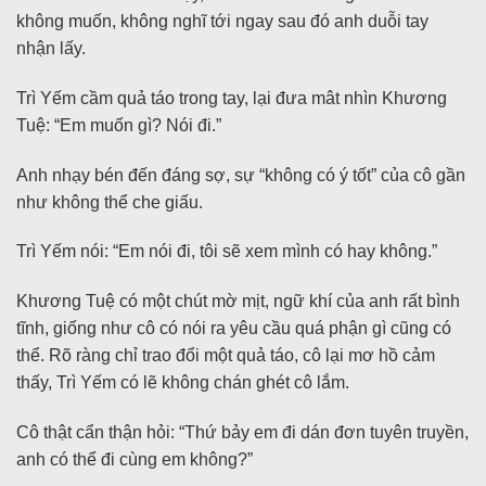
không muốn, không nghĩ tới ngay sau đó anh duỗi tay
nhận lấy.
Trì Yếm cầm quả táo trong tay, lại đưa mât nhìn Khương
Tuệ: “Em muốn gì? Nói đi.”
Anh nhạy bén đến đáng sợ, sự “không có ý tốt” của cô gần
như không thể che giấu.
Trì Yếm nói: “Em nói đi, tôi sẽ xem mình có hay không.”
Khương Tuệ có một chút mờ mịt, ngữ khí của anh rất bình
tĩnh, giống như cô có nói ra yêu cầu quá phận gì cũng có
thể. Rõ ràng chỉ trao đổi một quả táo, cô lại mơ hồ cảm
thấy, Trì Yếm có lẽ không chán ghét cô lắm.
Cô thật cẩn thận hỏi: “Thứ bảy em đi dán đơn tuyên truyền,
anh có thể đi cùng em không?”