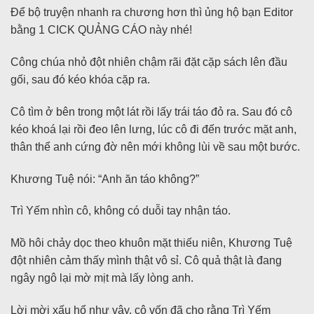
Để bộ truyện nhanh ra chương hơn thì ủng hộ bạn Editor
bằng 1 CICK QUẢNG CÁO này nhé!
Công chúa nhỏ đột nhiên chậm rãi đặt cặp sách lên đầu
gối, sau đó kéo khóa cặp ra.
Cô tìm ở bên trong một lát rồi lấy trái táo đỏ ra. Sau đó cô
kéo khoá lại rồi đeo lên lưng, lúc cô đi đến trước mặt anh,
thân thể anh cứng đờ nên mới không lùi về sau một bước.
Khương Tuệ nói: “Anh ăn táo không?”
Trì Yếm nhìn cô, không có duỗi tay nhận táo.
Mồ hôi chảy dọc theo khuôn mặt thiếu niên, Khương Tuệ
đột nhiên cảm thấy mình thật vô sỉ. Cô quả thật là đang
ngây ngô lại mờ mịt mà lấy lòng anh.
Lời mời xấu hổ như vậy, cô vốn đã cho rằng Trì Yếm