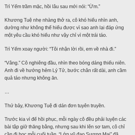
Trì Yếm trầm mặc, hồi lâu sau mới nói: “Ừm.”
Khương Tuệ nhẹ nhàng thở ra, cô khó hiểu nhìn anh,
dường như không thể hiểu được vì sao anh lại đáp ứng
một yêu cầu khó hiểu như vậy chỉ vì một trái táo.
Trì Yếm xoay người: “Tôi nhận lời rồi, em về nhà đi.”
“Vâng.” Cô nghiêng đầu, nhìn theo bóng dáng thiếu niên.
Anh đi về hướng hẻm Lý Tử, bước chân rất dài, anh cầm
quả táo nhưng không ăn.
…
Thứ bảy, Khương Tuệ đi dán đơn tuyên truyền.
Trước kia vì để hồi phục, mỗi ngày cô đều phải luyện các
bài tập giữ thăng bằng, nhưng sau khi lên sơ tam, cô chỉ
cần đi học mỗi cuối tuần. “Lớp vũ đạo Sương Mai” đã