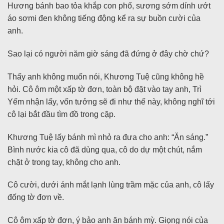
Hương bánh bao tỏa khắp con phố, sương sớm dính ướt
áo sơmi đen không tiếng động kể ra sự buồn cười của
anh.
Sao lại có người năm giờ sáng đã đứng ở đây chờ chứ?
Thấy anh không muốn nói, Khương Tuệ cũng không hề
hỏi. Cô ôm một xấp tờ đơn, toàn bộ đặt vào tay anh, Trì
Yếm nhận lấy, vốn tưởng sẽ đi như thế này, không nghĩ tới
cô lại bắt đầu tìm đồ trong cặp.
Khương Tuệ lấy bánh mì nhỏ ra đưa cho anh: “Ăn sáng.”
Bình nước kia cô đã dùng qua, cô do dự một chút, nắm
chặt ở trong tay, không cho anh.
Cô cười, dưới ánh mắt lạnh lùng trầm mặc của anh, cô lấy
đống tờ đơn về.
Cô ôm xấp tờ đơn, ý bảo anh ăn bánh mỳ. Giọng nói của