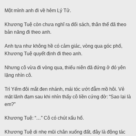
Một mình anh đi về hẻm Lý Tử.
Khương Tuệ còn chưa nghĩ ra đối sách, thân thể đã theo
bản năng đi theo anh.
Anh tựa như không hề có cảm giác, vòng qua góc phố,
Khương Tuệ quyết định đi theo anh.
Nhưng cô vừa đi vòng qua, thiếu niên đã đứng ở đó yên
lặng nhìn cô.
Trì Yếm đôi mắt đen nhánh, mái tóc ướt đẫm mồ hôi. Vẻ
mặt lãnh đạm sau khi nhìn thấy cô liền cứng đờ: “Sao lại là
em?”
Khương Tuệ: “…” Cô có chút xấu hổ.
Khương Tuệ di nhẹ mũi chân xuống đất, đây là động tác