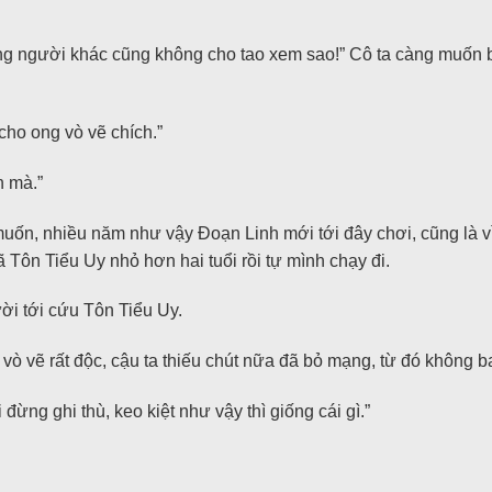
ặng người khác cũng không cho tao xem sao!” Cô ta càng muốn bi
 cho ong vò vẽ chích.”
n mà.”
ốn, nhiều năm như vậy Đoạn Linh mới tới đây chơi, cũng là vì l
ã Tôn Tiểu Uy nhỏ hơn hai tuổi rồi tự mình chạy đi.
ời tới cứu Tôn Tiểu Uy.
 vò vẽ rất độc, cậu ta thiếu chút nữa đã bỏ mạng, từ đó không b
ừng ghi thù, keo kiệt như vậy thì giống cái gì.”