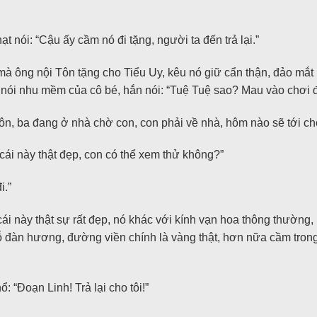
nói: “Cậu ấy cầm nó đi tặng, người ta đến trả lại.”
mà ông nội Tôn tặng cho Tiểu Uy, kêu nó giữ cẩn thận, đảo mắt m
nói nhu mềm của cô bé, hắn nói: “Tuệ Tuệ sao? Mau vào chơi đ
n, ba đang ở nhà chờ con, con phải về nhà, hôm nào sẽ tới chơ
ái này thật đẹp, con có thể xem thử không?”
i.”
ái này thật sự rất đẹp, nó khác với kính vạn hoa thông thường, 
ỗ đàn hương, đường viền chính là vàng thật, hơn nữa cầm trong 
: “Đoạn Linh! Trả lại cho tôi!”