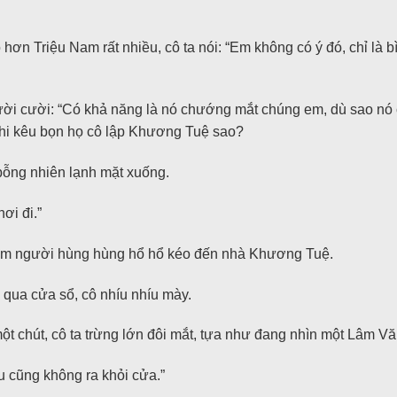
n Triệu Nam rất nhiều, cô ta nói: “Em không có ý đó, chỉ là b
cười cười: “Có khả năng là nó chướng mắt chúng em, dù sao n
hi kêu bọn họ cô lập Khương Tuệ sao?
ỗng nhiên lạnh mặt xuống.
ơi đi.”
ám người hùng hùng hổ hổ kéo đến nhà Khương Tuệ.
 qua cửa sổ, cô nhíu nhíu mày.
một chút, cô ta trừng lớn đôi mắt, tựa như đang nhìn một Lâm V
u cũng không ra khỏi cửa.”