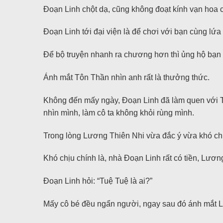
Đoạn Linh chột dạ, cũng không đoạt kính vạn hoa 
Đoạn Linh tới đại viện là để chơi với bạn cùng lứa
Để bộ truyện nhanh ra chương hơn thì ủng hộ bạ
Ánh mắt Tôn Thần nhìn anh rất là thưởng thức.
Không đến mấy ngày, Đoạn Linh đã làm quen với T
nhìn mình, làm cô ta không khỏi rùng mình.
Trong lòng Lương Thiên Nhi vừa đắc ý vừa khó chị
Khó chịu chính là, nhà Đoạn Linh rất có tiền, Lư
Đoạn Linh hỏi: “Tuệ Tuệ là ai?”
Mấy cô bé đều ngẩn người, ngay sau đó ánh mắt L