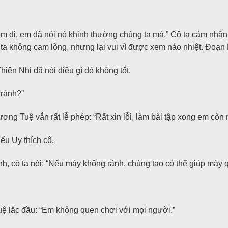
m đi, em đã nói nó khinh thường chúng ta mà.” Cô ta cảm nhận
ta không cam lòng, nhưng lại vui vì được xem náo nhiệt. Đoạn 
ên Nhi đã nói điều gì đó không tốt.
 rảnh?”
ng Tuệ vẫn rất lễ phép: “Rất xin lỗi, làm bài tập xong em còn 
ểu Uy thích cô.
h, cô ta nói: “Nếu mày không rảnh, chúng tao có thể giúp mày q
ệ lắc đầu: “Em không quen chơi với mọi người.”