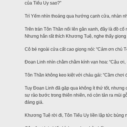
của Tiểu Uy sao?”
Trì Yếm nhìn thoáng qua hướng cạnh cửa, nhàn nhạt 
Trên trán Tôn Thần nổi lên gân xanh, đây là đồ cổ 
Nhưng hắn rất thích Khương Tuệ, nghe thấy giọng 
Cô bé ngoài cửa cất cao giọng nói: “Cảm ơn chú Tô
Đoạn Linh nhìn chằm chằm kính vạn hoa: “Cậu ơi, c
Tôn Thần không keo kiệt với cháu gái: “Cầm chơi đ
Tuy Đoạn Linh đã gặp qua không ít thứ tốt, nhưng c
sự rảo bước trong thiên nhiên, nó còn tản ra mùi g
đáng giá.
Khương Tuệ rời đi, Tôn Tiểu Uy liền lập tức bùng nổ