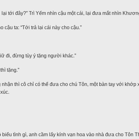
lại tới đây?” Trì Yếm nhìn cậu một cái, lại đưa mắt nhìn Khươ
cậu ta: “Tới trả lại cái này cho cậu.”
iữ đi, đừng tùy ý tặng người khác.”
thì tặng.”
hận thì cô chỉ có thể đưa cho chú Tôn, một bàn tay với khớp
xúc.
 biểu tình gì, anh cầm lấy kính vạn hoa vào nhà đưa cho Tôn T