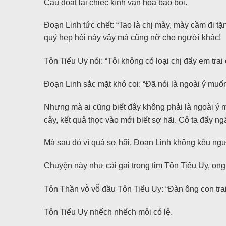
Cậu đoạt lại chiếc kính vạn hoa bảo bối.
Đoạn Linh tức chết: “Tao là chị mày, mày cầm đi t
quỷ hẹp hòi này vậy mà cũng nỡ cho người khác!
Tôn Tiểu Uy nói: “Tôi không có loại chị đẩy em trai
Đoạn Linh sắc mặt khó coi: “Đã nói là ngoài ý muố
Nhưng mà ai cũng biết đây không phải là ngoài ý mu
cây, kết quả thọc vào mới biết sợ hãi. Cô ta đẩy ng
Mà sau đó vì quá sợ hãi, Đoạn Linh không kêu ngư
Chuyện này như cái gai trong tim Tôn Tiểu Uy, ong
Tôn Thần vỗ vỗ đầu Tôn Tiểu Uy: “Đàn ông con trai đ
Tôn Tiểu Uy nhếch nhếch môi có lệ.