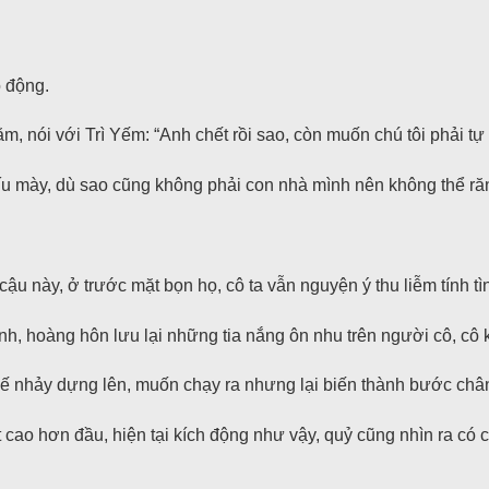
 động.
 nói với Trì Yếm: “Anh chết rồi sao, còn muốn chú tôi phải tự
u mày, dù sao cũng không phải con nhà mình nên không thể răn 
ậu này, ở trước mặt bọn họ, cô ta vẫn nguyện ý thu liễm tính tì
h, hoàng hôn lưu lại những tia nắng ôn nhu trên người cô, cô 
ế nhảy dựng lên, muốn chạy ra nhưng lại biến thành bước chân
 cao hơn đầu, hiện tại kích động như vậy, quỷ cũng nhìn ra có