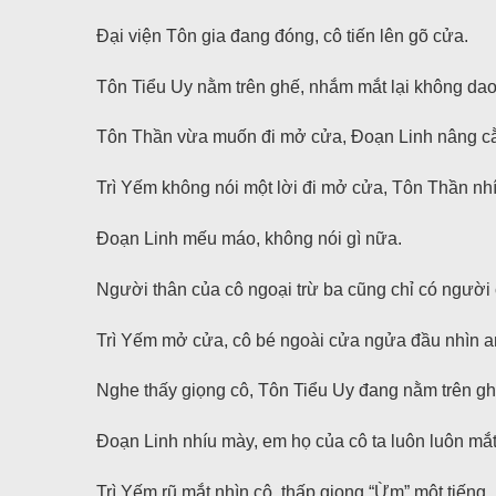
Đại viện Tôn gia đang đóng, cô tiến lên gõ cửa.
Tôn Tiểu Uy nằm trên ghế, nhắm mắt lại không dao
Tôn Thần vừa muốn đi mở cửa, Đoạn Linh nâng cằm,
Trì Yếm không nói một lời đi mở cửa, Tôn Thần nhí
Đoạn Linh mếu máo, không nói gì nữa.
Người thân của cô ngoại trừ ba cũng chỉ có người c
Trì Yếm mở cửa, cô bé ngoài cửa ngửa đầu nhìn an
Nghe thấy giọng cô, Tôn Tiểu Uy đang nằm trên gh
Đoạn Linh nhíu mày, em họ của cô ta luôn luôn mắt
Trì Yếm rũ mắt nhìn cô, thấp giọng “Ừm” một tiếng.