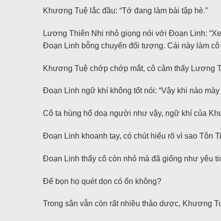
Khương Tuệ lắc đầu: “Tớ đang làm bài tập hè.”
Lương Thiên Nhi nhỏ giọng nói với Đoạn Linh: “Xe
Đoạn Linh bỗng chuyển đối tượng. Cái này làm cô 
Khương Tuệ chớp chớp mắt, cô cảm thấy Lương Thi
Đoạn Linh ngữ khí không tốt nói: “Vậy khi nào mày
Cô ta hùng hổ doạ người như vậy, ngữ khí của Khươ
Đoạn Linh khoanh tay, có chút hiểu rõ vì sao Tôn Ti
Đoạn Linh thấy cô còn nhỏ mà đã giống như yêu tin
Để bọn họ quét dọn có ổn không?
Trong sân vẫn còn rất nhiều thảo dược, Khương Tu