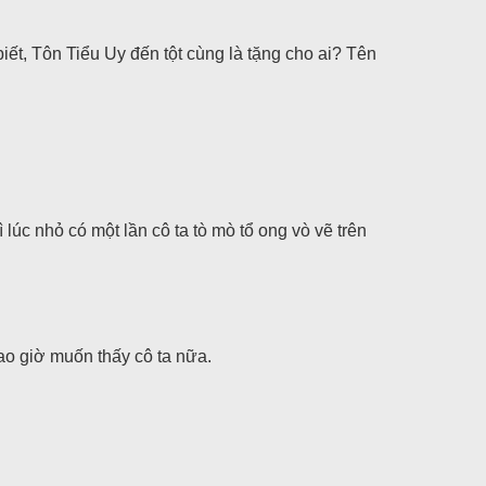
ết, Tôn Tiểu Uy đến tột cùng là tặng cho ai? Tên
úc nhỏ có một lần cô ta tò mò tổ ong vò vẽ trên
ao giờ muốn thấy cô ta nữa.