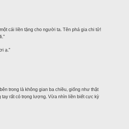
ột cái liền tặng cho người ta. Tên phá gia chi tử!
i.”
i ạ.”
bên trong là không gian ba chiều, giống như thật
tay rất có trọng lượng. Vừa nhìn liền biết cực kỳ