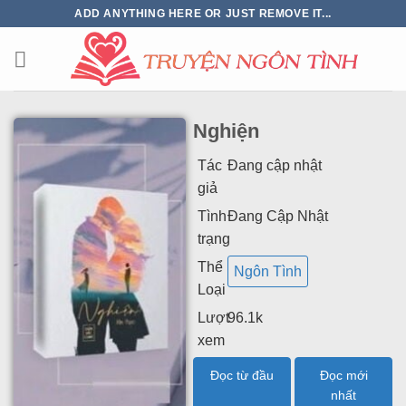
ADD ANYTHING HERE OR JUST REMOVE IT...
Nghiện
Tác
Đang cập nhật
giả
Tình
Đang Cập Nhật
trạng
Thể
Ngôn Tình
Loại
Lượt
96.1k
xem
Đọc từ đầu
Đọc mới
nhất