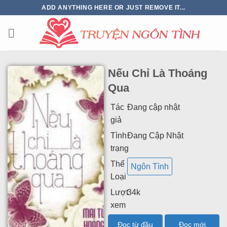
ADD ANYTHING HERE OR JUST REMOVE IT...
Nếu Chỉ Là Thoáng
Qua
Tác
Đang cập nhật
giả
Tình
Đang Cập Nhật
trạng
Thể
Ngôn Tình
Loại
Lượt
34k
xem
Đọc từ đầu
Đọc mới