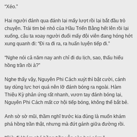
“Xéo.”
Hai người đánh qua đánh lại mấy lượt rồi lại bắt đầu trò
chuyện. Trái tim bé nhỏ của Hầu Triển Bằng hết lên rồi lại
xuống, cậu ta xoay người đuổi mấy đội viên đang hóng hớt
xung quanh đi: “Đi ra đi ra, ra huấn luyện tiếp đi.”
“Nghe nói cả năm nay anh chỉ đi du lịch, sao, thấu hiểu
hồng trần rồi à?”
Nghe thấy vậy, Nguyên Phi Cách xuýt thì bật cười, cánh
tay dùng lực hơi quá nên lỡ đánh bóng ra ngoài. Hàm
Thiệu Kỳ phản ứng rất nhanh, vươn tay đánh bóng lại,
Nguyên Phi Cách mất cơ hội tiếp bóng, không thể bắt bẻ.
Anh sờ sờ mũi, thầm nghĩ trước kia đúng là muốn khám
phá hồng trần thật, nhưng mà đứt gánh giữa đường rồi.