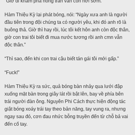
“Giờ đi khám phá hồng trần vẫn còn hơi sớm.”
Hàm Thiệu Kỳ lại phát bóng, nói: “Ngày xưa anh là người
đầu tiên trong đội chúng ta có người yêu, khi đó anh rõ là
buông thả. Giờ thì hay rồi, lúc tôi kết hôn anh còn độc thân,
giờ con trai tôi biết đi mua nước tương rồi anh cmn vẫn
độc thân.”
“Thì sao, đến khi con trai cậu biết tán gái tôi mới gấp.”
“Fuck!”
Hàm Thiệu Kỳ ra sức, quả bóng bàn nhảy qua lưới đập
xuống mặt bàn trong giây lát rồi bật lên, bay về phía bên
trái người đàn ông. Nguyên Phi Cách thực hiện động tác
giật bóng xoáy trái tay theo bản năng, tay vung ra, nhưng
ngay sau đó, cơn đau nhức bỗng truyền đến từ chỗ bả vai
đến cổ tay.