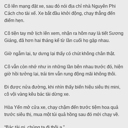
Cô lên mạng đặt xe, sau đó nói địa chỉ nhà Nguyên Phi
Cách cho tài xế. Xe bắt đầu khởi động, chạy thẳng đến
điểm hẹn.
Cô tiện tay mở lịch lên xem, nhận ra hôm nay là tiết Sương
Giáng, đã hơn hai tháng kể từ lần cuối họ gặp nhau.
Giờ ngẫm lại, tự dưng lại thấy có chút không chân thật.
Cô vẫn còn nhớ như in những lần bên nhau trước đó, hiện
giờ hồi tưởng lại, trái tim vẫn rung động mãi không thôi.
Đi được nửa đường, khi nhìn thấy biển hiệu siêu thị mini,
cô vội vàng kêu bác tài dừng xe.
Hòa Yến mở cửa xe, chạy chậm đến trước tiệm hoa quả
trước siêu thị, mua một túi quả hồng sau đó mới chạy về.
“Bác tài ơi, chúng ta đi thôi ạ.”