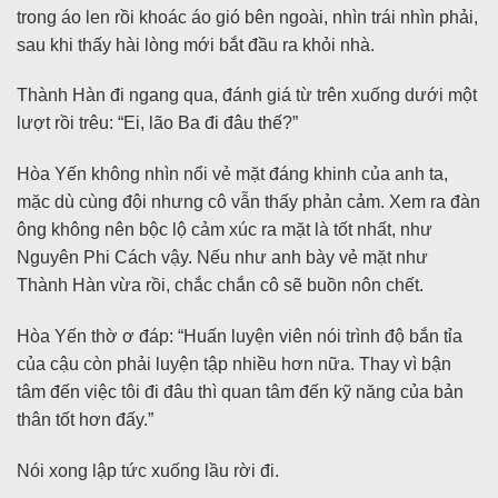
trong áo len rồi khoác áo gió bên ngoài, nhìn trái nhìn phải,
sau khi thấy hài lòng mới bắt đầu ra khỏi nhà.
Thành Hàn đi ngang qua, đánh giá từ trên xuống dưới một
lượt rồi trêu: “Ei, lão Ba đi đâu thế?”
Hòa Yến không nhìn nổi vẻ mặt đáng khinh của anh ta,
mặc dù cùng đội nhưng cô vẫn thấy phản cảm. Xem ra đàn
ông không nên bộc lộ cảm xúc ra mặt là tốt nhất, như
Nguyên Phi Cách vậy. Nếu như anh bày vẻ mặt như
Thành Hàn vừa rồi, chắc chắn cô sẽ buồn nôn chết.
Hòa Yến thờ ơ đáp: “Huấn luyện viên nói trình độ bắn tỉa
của cậu còn phải luyện tập nhiều hơn nữa. Thay vì bận
tâm đến việc tôi đi đâu thì quan tâm đến kỹ năng của bản
thân tốt hơn đấy.”
Nói xong lập tức xuống lầu rời đi.