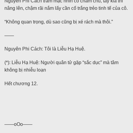
Nguyên Phi Cách trầm mặc nhìn cô chăm chú, tay kia thì
nâng lên, chậm rãi nắm lấy cần cổ trắng trẻo tinh tế của cô.
“Không quan trọng, dù sao cũng bị xé rách mà thôi.”
——
Nguyên Phi Cách: Tôi là Liễu Hạ Huệ.
(*): Liễu Hạ Huệ: Người quân tử gặp “sắc dục” mà tâm
không bị nhiễu loạn
Hết chương 12.
——oOo——