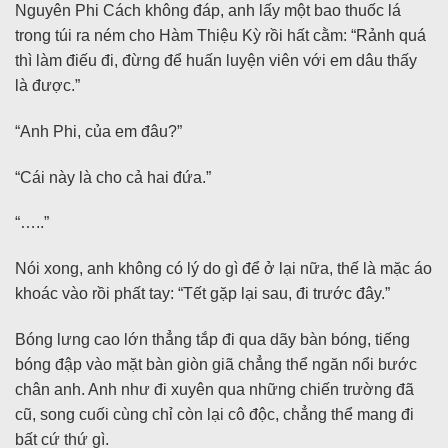
Nguyên Phi Cách không đáp, anh lấy một bao thuốc lá
trong túi ra ném cho Hàm Thiệu Kỳ rồi hất cằm: “Rảnh quá
thì làm điếu đi, đừng để huấn luyện viên với em dâu thấy
là được.”
“Anh Phi, của em đâu?”
“Cái này là cho cả hai đứa.”
“…..”
Nói xong, anh không có lý do gì để ở lại nữa, thế là mặc áo
khoác vào rồi phất tay: “Tết gặp lại sau, đi trước đây.”
Bóng lưng cao lớn thẳng tắp đi qua dãy bàn bóng, tiếng
bóng đập vào mặt bàn giòn giã chẳng thể ngăn nổi bước
chân anh. Anh như đi xuyên qua những chiến trường đã
cũ, song cuối cùng chỉ còn lại cô độc, chẳng thể mang đi
bất cứ thứ gì.