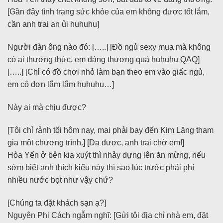
[Gần đây tình trạng sức khỏe của em không được tốt lắm,
cần anh trai an ủi huhuhu]
Người đàn ông nào đó: […..] [Đồ ngủ sexy mua mà không
có ai thưởng thức, em đáng thương quá huhuhu QAQ]
[…..] [Chỉ có đồ chơi nhỏ làm bạn theo em vào giấc ngủ,
em cô đơn lắm lắm huhuhu…]
Này ai mà chịu được?
[Tôi chỉ rảnh tối hôm nay, mai phải bay đến Kim Lăng tham
gia một chương trình.] [Dạ được, anh trai chờ em!]
Hòa Yến ở bên kia xuýt thì nhảy dựng lên ăn mừng, nếu
sớm biết anh thích kiểu này thì sao lúc trước phải phí
nhiều nước bọt như vậy chứ?
[Chúng ta đặt khách sạn ạ?]
Nguyên Phi Cách ngẫm nghĩ: [Gửi tôi địa chỉ nhà em, đặt