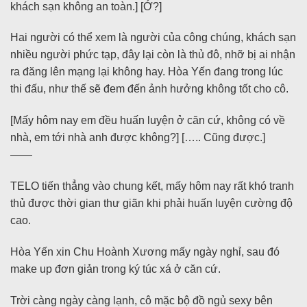
khách sạn không an toàn.] [Ớ?]
Hai người có thể xem là người của công chúng, khách sạn
nhiều người phức tạp, đây lại còn là thủ đô, nhỡ bị ai nhận
ra đăng lên mạng lại không hay. Hòa Yến đang trong lúc
thi đấu, như thế sẽ đem đến ảnh hưởng không tốt cho cô.
[Mấy hôm nay em đều huấn luyện ở căn cứ, không có về
nhà, em tới nhà anh được không?] [….. Cũng được.]
——
TELO tiến thẳng vào chung kết, mấy hôm nay rất khó tranh
thủ được thời gian thư giãn khi phải huấn luyện cường độ
cao.
Hòa Yến xin Chu Hoành Xương mấy ngày nghỉ, sau đó
make up đơn giản trong ký túc xá ở căn cứ.
Trời càng ngày càng lạnh, cô mặc bộ đồ ngủ sexy bên