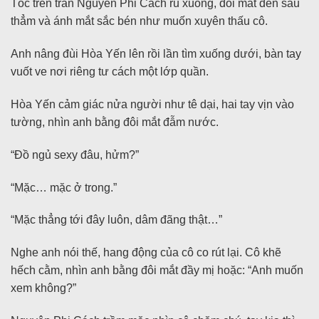
Tóc trên trán Nguyên Phi Cách rủ xuống, đôi mắt đen sâu
thẳm và ánh mắt sắc bén như muốn xuyên thấu cô.
Anh nâng đùi Hòa Yến lên rồi lần tìm xuống dưới, bàn tay
vuốt ve nơi riêng tư cách một lớp quần.
Hòa Yến cảm giác nửa người như tê dại, hai tay vịn vào
tường, nhìn anh bằng đôi mắt đẫm nước.
“Đồ ngủ sexy đâu, hửm?”
“Mặc… mặc ở trong.”
“Mặc thẳng tới đây luôn, dâm đãng thật…”
Nghe anh nói thế, hang động của cô co rút lại. Cô khẽ
hếch cằm, nhìn anh bằng đôi mắt đầy mị hoặc: “Anh muốn
xem không?”