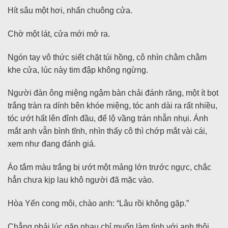
Hít sâu một hơi, nhấn chuông cửa.
Chờ một lát, cửa mới mở ra.
Ngón tay vô thức siết chặt túi hồng, cô nhìn chằm chằm
khe cửa, lúc này tim đập không ngừng.
Người đàn ông miệng ngậm bàn chải đánh răng, một ít bọt
trắng tràn ra dính bên khóe miệng, tóc anh dài ra rất nhiều,
tóc ướt hất lên đỉnh đầu, để lộ vầng trán nhẵn nhụi. Ánh
mắt anh vẫn bình tĩnh, nhìn thấy cô thì chớp mắt vài cái,
xem như đang đánh giá.
Áo tắm màu trắng bị ướt một mảng lớn trước ngực, chắc
hẳn chưa kịp lau khô người đã mặc vào.
Hòa Yến cong môi, chào anh: “Lâu rồi không gặp.”
Chẳng phải lúc gặp nhau chỉ muốn làm tình với anh thôi