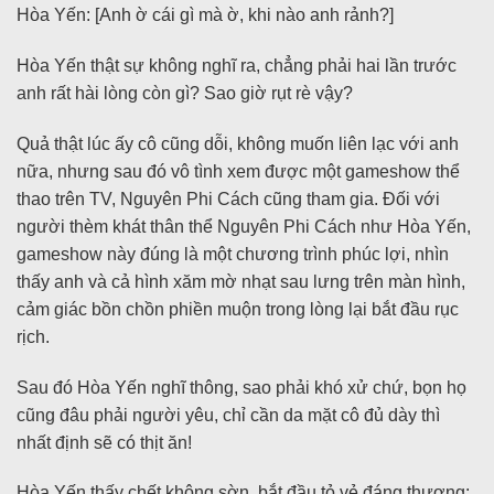
Hòa Yến: [Anh ờ cái gì mà ờ, khi nào anh rảnh?]
Hòa Yến thật sự không nghĩ ra, chẳng phải hai lần trước
anh rất hài lòng còn gì? Sao giờ rụt rè vậy?
Quả thật lúc ấy cô cũng dỗi, không muốn liên lạc với anh
nữa, nhưng sau đó vô tình xem được một gameshow thể
thao trên TV, Nguyên Phi Cách cũng tham gia. Đối với
người thèm khát thân thể Nguyên Phi Cách như Hòa Yến,
gameshow này đúng là một chương trình phúc lợi, nhìn
thấy anh và cả hình xăm mờ nhạt sau lưng trên màn hình,
cảm giác bồn chồn phiền muộn trong lòng lại bắt đầu rục
rịch.
Sau đó Hòa Yến nghĩ thông, sao phải khó xử chứ, bọn họ
cũng đâu phải người yêu, chỉ cần da mặt cô đủ dày thì
nhất định sẽ có thịt ăn!
Hòa Yến thấy chết không sờn, bắt đầu tỏ vẻ đáng thương: