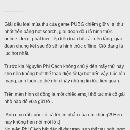
————
Giải đấu loại mùa thu của game PUBG chiếm giữ vị trí thứ
nhất trên bảng hot search, giai đoạn đầu là hình thức
online, được phát trực tiếp trên toàn bộ các nền tảng, giai
đoạn chung kết sau đó sẽ là hình thức offline. Giờ đang là
lúc hot nhất.
Trước kia Nguyên Phi Cách không chú ý đến mấy thứ này
cho nên không biết thể thao điện tử lại hot đến vậy. Lúc lên
mạng, anh luôn có thể nhìn thấy những tin tức liên quan.
Trên màn hình di động là một chiếc emoji thô tục mà cô gái
nhỏ nào đó vừa gửi tới.
[Anh cmn rốt cuộc có trả lời tin nhắn của em không?! Hẹn
hay không hẹn nói một lời.]
Nguyên Phi Cách bất đắc dĩ day trán, anh thật sự nghi ngờ