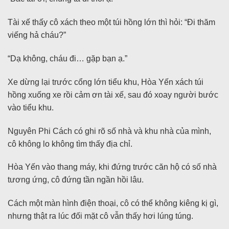
Tài xế thấy cô xách theo một túi hồng lớn thì hỏi: “Đi thăm
viếng hả cháu?”
“Dạ không, cháu đi… gặp bạn ạ.”
Xe dừng lại trước cổng lớn tiểu khu, Hòa Yến xách túi
hồng xuống xe rồi cảm ơn tài xế, sau đó xoay người bước
vào tiểu khu.
Nguyên Phi Cách có ghi rõ số nhà và khu nhà của mình,
cô không lo không tìm thấy địa chỉ.
Hòa Yến vào thang máy, khi đứng trước căn hộ có số nhà
tương ứng, cô đứng tần ngần hồi lâu.
Cách một màn hình điện thoại, cô có thể không kiêng kị gì,
nhưng thật ra lúc đối mặt cô vẫn thấy hơi lúng túng.