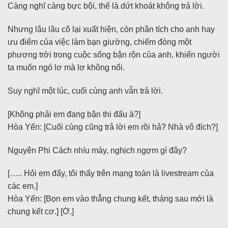
Càng nghĩ càng bực bội, thế là dứt khoát không trả lời.
Nhưng lâu lâu cô lại xuất hiện, còn phân tích cho anh hay
ưu điểm của việc làm bạn giường, chiếm đóng một
phương trời trong cuộc sống bận rộn của anh, khiến người
ta muốn ngó lơ mà lơ không nổi.
Suy nghĩ một lúc, cuối cùng anh vẫn trả lời.
[Không phải em đang bận thi đấu à?]
Hòa Yến: [Cuối cùng cũng trả lời em rồi hả? Nhà vô địch?]
Nguyên Phi Cách nhíu mày, nghịch ngợm gì đây?
[….. Hỏi em đấy, tôi thấy trên mạng toàn là livestream của
các em.]
Hòa Yến: [Bọn em vào thẳng chung kết, tháng sau mới là
chung kết cơ.] [Ờ.]