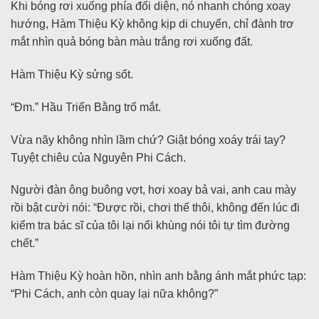
Khi bóng rơi xuống phía đối diện, nó nhanh chóng xoay
hướng, Hàm Thiệu Kỳ không kịp di chuyển, chỉ đành trơ
mắt nhìn quả bóng bàn màu trắng rơi xuống đất.
Hàm Thiệu Kỳ sửng sốt.
“Đm.” Hầu Triển Bằng trố mắt.
Vừa nãy không nhìn lầm chứ? Giật bóng xoáy trái tay?
Tuyệt chiêu của Nguyên Phi Cách.
Người đàn ông buông vợt, hơi xoay bả vai, anh cau mày
rồi bật cười nói: “Được rồi, chơi thế thôi, không đến lúc đi
kiểm tra bác sĩ của tôi lại nổi khùng nói tôi tự tìm đường
chết.”
Hàm Thiệu Kỳ hoàn hồn, nhìn anh bằng ánh mắt phức tạp:
“Phi Cách, anh còn quay lại nữa không?”