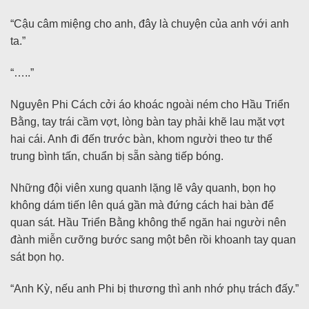
“Cậu câm miệng cho anh, đây là chuyện của anh với anh
ta.”
“…..”
Nguyên Phi Cách cởi áo khoác ngoài ném cho Hầu Triển
Bằng, tay trái cầm vợt, lòng bàn tay phải khẽ lau mặt vợt
hai cái. Anh đi đến trước bàn, khom người theo tư thế
trung bình tấn, chuẩn bị sẵn sàng tiếp bóng.
Những đội viên xung quanh lặng lẽ vây quanh, bọn họ
không dám tiến lên quá gần mà đứng cách hai bàn để
quan sát. Hầu Triển Bằng không thể ngăn hai người nên
đành miễn cưỡng bước sang một bên rồi khoanh tay quan
sát bọn họ.
“Anh Kỳ, nếu anh Phi bị thương thì anh nhớ phụ trách đấy.”