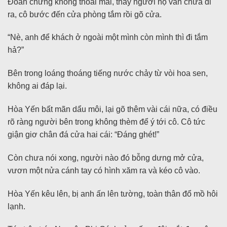
Đoán chừng không thoải mái, thấy người nọ vẫn chưa đi
ra, cô bước đến cửa phòng tắm rồi gõ cửa.
“Nè, anh để khách ở ngoài một mình còn mình thì đi tắm
hả?”
Bên trong loáng thoáng tiếng nước chảy từ vòi hoa sen,
không ai đáp lại.
Hòa Yến bất mãn dẩu môi, lại gõ thêm vài cái nữa, có điều
rõ ràng người bên trong không thèm để ý tới cô. Cô tức
giận giơ chân đá cửa hai cái: “Đáng ghét!”
Còn chưa nói xong, người nào đó bỗng dưng mở cửa,
vươn một nửa cánh tay có hình xăm ra và kéo cô vào.
Hòa Yến kêu lên, bị anh ấn lên tường, toàn thân đổ mồ hôi
lạnh.