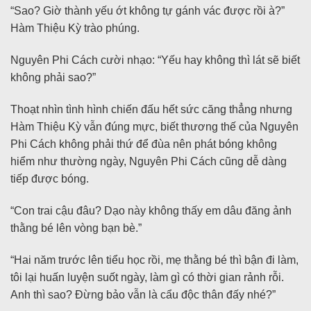
“Sao? Giờ thành yếu ớt không tự gánh vác được rồi à?”
Hàm Thiệu Kỳ trào phúng.
Nguyên Phi Cách cười nhạo: “Yếu hay không thì lát sẽ biết
không phải sao?”
Thoạt nhìn tình hình chiến đấu hết sức căng thẳng nhưng
Hàm Thiệu Kỳ vẫn đúng mực, biết thương thế của Nguyên
Phi Cách không phải thứ để đùa nên phát bóng không
hiểm như thường ngày, Nguyên Phi Cách cũng dễ dàng
tiếp được bóng.
“Con trai cậu đâu? Dạo này không thấy em dâu đăng ảnh
thằng bé lên vòng bạn bè.”
“Hai năm trước lên tiểu học rồi, mẹ thằng bé thì bận đi làm,
tôi lại huấn luyện suốt ngày, làm gì có thời gian rảnh rỗi.
Anh thì sao? Đừng bảo vẫn là cẩu độc thân đấy nhé?”