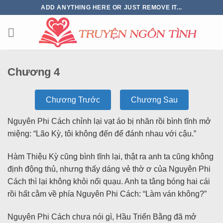
ADD ANYTHING HERE OR JUST REMOVE IT...
Chương 4
Chương Trước
Chương Sau
Nguyên Phi Cách chỉnh lại vạt áo bị nhăn rồi bình tĩnh mở
miệng: “Lão Kỳ, tôi không đến để đánh nhau với cậu.”
Hàm Thiệu Kỳ cũng bình tĩnh lại, thật ra anh ta cũng không
định động thủ, nhưng thấy dáng vẻ thờ ơ của Nguyên Phi
Cách thì lại không khỏi nổi quạu. Anh ta tâng bóng hai cái
rồi hất cằm về phía Nguyên Phi Cách: “Làm ván không?”
Nguyên Phi Cách chưa nói gì, Hầu Triển Bằng đã mở