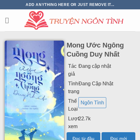
ADD ANYTHING HERE OR JUST REMOVE IT...
Mong Ước Ngông
Cuồng Duy Nhất
Tác
Đang cập nhật
giả
Tình
Đang Cập Nhật
trạng
Thể
Ngôn Tình
Loại
Lượt
22.7k
xem
Đọc từ đầu
Đọc mới