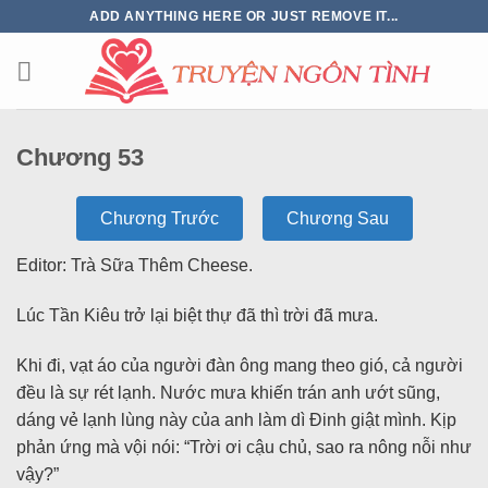
ADD ANYTHING HERE OR JUST REMOVE IT...
Chương 53
Chương Trước
Chương Sau
Editor: Trà Sữa Thêm Cheese.
Lúc Tần Kiêu trở lại biệt thự đã thì trời đã mưa.
Khi đi, vạt áo của người đàn ông mang theo gió, cả người
đều là sự rét lạnh. Nước mưa khiến trán anh ướt sũng,
dáng vẻ lạnh lùng này của anh làm dì Đinh giật mình. Kịp
phản ứng mà vội nói: “Trời ơi cậu chủ, sao ra nông nỗi như
vậy?”