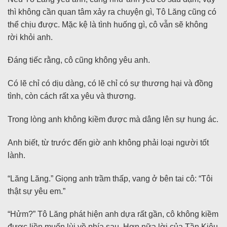
thì không cần quan tâm xảy ra chuyện gì, Tô Lăng cũng có
thể chịu được. Mặc kệ là tình huống gì, cô vẫn sẽ không
rời khỏi anh.
Đáng tiếc rằng, cô cũng không yêu anh.
Có lẽ chỉ có dịu dàng, có lẽ chỉ có sự thương hại và đồng
tình, còn cách rất xa yêu và thương.
Trong lòng anh không kiềm được mà dâng lên sự hung ác.
Anh biết, từ trước đến giờ anh không phải loại người tốt
lành.
“Lăng Lăng.” Giọng anh trầm thấp, vang ở bên tai cô: “Tôi
thật sự yêu em.”
“Hửm?” Tô Lăng phát hiện anh dựa rất gần, cô không kiềm
được liền muốn lùi về phía sau. Hơn nữa lời của Tần Kiêu