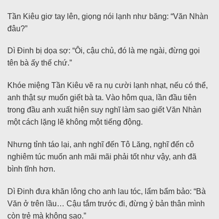
Tần Kiêu giơ tay lên, giọng nói lạnh như băng: “Văn Nhàn
đâu?”
Dì Đinh bị dọa sợ: “Ôi, cậu chủ, đó là mẹ ngài, đừng gọi
tên bà ấy thế chứ.”
Khóe miệng Tần Kiêu vẽ ra nụ cười lạnh nhạt, nếu có thể,
anh thật sự muốn giết bà ta. Vào hôm qua, lần đầu tiên
trong đầu anh xuất hiện suy nghĩ làm sao giết Văn Nhàn
một cách lặng lẽ không một tiếng động.
Nhưng tỉnh táo lại, anh nghĩ đến Tô Lăng, nghĩ đến cô
nghiêm túc muốn anh mãi mãi phải tốt như vậy, anh đã
bình tĩnh hơn.
Dì Đinh đưa khăn lông cho anh lau tóc, lẩm bẩm bảo: “Bà
Văn ở trên lầu… Cậu tắm trước đi, đừng ỷ bản thân mình
còn trẻ mà không sao.”