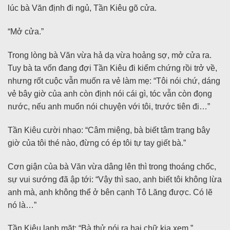
lúc bà Văn định đi ngủ, Tần Kiêu gõ cửa.
“Mở cửa.”
Trong lòng bà Văn vừa hả dạ vừa hoảng sợ, mở cửa ra.
Tuy bà ta vốn đang đợi Tần Kiêu đi kiểm chứng rồi trở về,
nhưng rốt cuộc vẫn muốn ra vẻ làm mẹ: “Tôi nói chứ, dáng
vẻ bây giờ của anh còn định nói cái gì, tóc vẫn còn đọng
nước, nếu anh muốn nói chuyện với tôi, trước tiên đi…”
Tần Kiêu cười nhạo: “Câm miệng, bà biết tâm trạng bây
giờ của tôi thé nào, đừng có ép tôi tự tay giết bà.”
Cơn giận của bà Văn vừa dâng lên thì trong thoáng chốc,
sự vui sướng đã ập tới: “Vậy thì sao, anh biết tôi không lừa
anh mà, anh không thể ở bên cạnh Tô Lăng được. Có lẽ
nó là…”
Tần Kiêu lạnh mặt: “Bà thử nói ra hai chữ kia xem.”