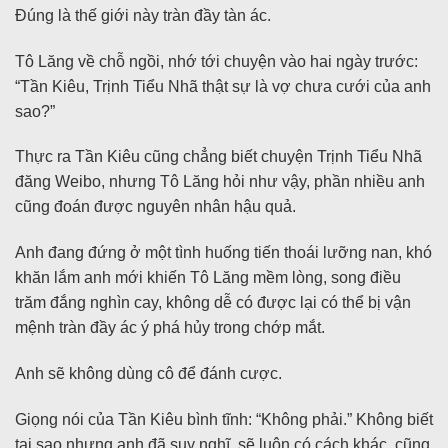
Đúng là thế giới này tràn đầy tàn ác.
Tô Lăng về chỗ ngồi, nhớ tới chuyện vào hai ngày trước:
“Tần Kiêu, Trịnh Tiểu Nhã thật sự là vợ chưa cưới của anh
sao?”
Thực ra Tần Kiêu cũng chẳng biết chuyện Trịnh Tiểu Nhã
đăng Weibo, nhưng Tô Lăng hỏi như vậy, phần nhiều anh
cũng đoán được nguyên nhân hậu quả.
Anh đang đứng ở một tình huống tiến thoái lưỡng nan, khó
khăn lắm anh mới khiến Tô Lăng mềm lòng, song điều
trăm đắng nghìn cay, không dễ có được lại có thể bị vận
mệnh tràn đầy ác ý phá hủy trong chớp mắt.
Anh sẽ không dùng cô để đánh cược.
Giọng nói của Tần Kiêu bình tĩnh: “Không phải.” Không biết
tại sao nhưng anh đã suy nghĩ, sẽ luôn có cách khác, cũng