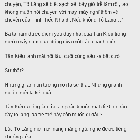
chuyện, Tô Lăng sẽ biết sạch sẽ, bây giờ trễ lắm rồi, tao
không muốn nói chuyện với mày, mày nghĩ thêm về
chuyện của Trịnh Tiểu Nhã đi. Nếu không Tô Lăng…”
Bà ta nắm được điểm yếu duy nhất của Tần Kiêu trong
mười mấy năm qua, đóng cửa một cách hãnh diện.
Tần Kiêu lạnh mặt hồi lâu, cuối cùng sâu xa bật cười.
Sự thật?
Những gì anh tin tưởng mới là sự thật. Những gì anh
muốn, mới là kết quả.
Tần Kiêu xuống lầu rồi ra ngoài, khuôn mặt dì Đinh tràn
đầy lo lắng, đã trễ thế này còn muốn đi đâu?
Lúc Tô Lăng mơ mơ màng màng ngủ, nghe được tiếng
chuông cửa.