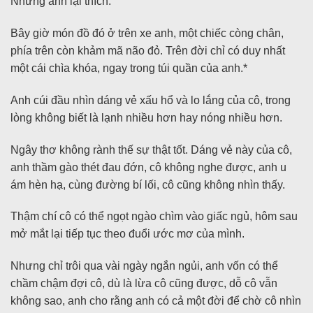
Nhưng anh lại thích.
Bây giờ món đồ đó ở trên xe anh, một chiếc còng chân,
phía trên còn khảm mã não đỏ. Trên đời chỉ có duy nhất
một cái chìa khóa, ngay trong túi quần của anh.*
Anh cúi đầu nhìn dáng vẻ xấu hổ và lo lắng của cô, trong
lòng không biết là lạnh nhiều hơn hay nóng nhiều hơn.
Ngây thơ không rành thế sự thật tốt. Dáng vẻ này của cô,
anh thầm gào thét đau đớn, cô không nghe được, anh u
ám hèn hạ, cùng đường bí lối, cô cũng không nhìn thấy.
Thậm chí cô có thể ngọt ngào chìm vào giấc ngủ, hôm sau
mở mắt lại tiếp tục theo đuổi ước mơ của mình.
Nhưng chỉ trôi qua vài ngày ngắn ngủi, anh vốn có thể
chầm chậm đợi cô, dù là lừa cô cũng được, dỗ cô vẫn
không sao, anh cho rằng anh có cả một đời để chờ cô nhìn