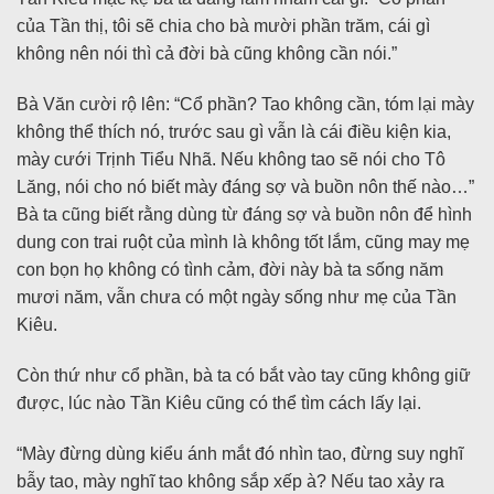
của Tần thị, tôi sẽ chia cho bà mười phần trăm, cái gì
không nên nói thì cả đời bà cũng không cần nói.”
Bà Văn cười rộ lên: “Cổ phần? Tao không cần, tóm lại mày
không thể thích nó, trước sau gì vẫn là cái điều kiện kia,
mày cưới Trịnh Tiểu Nhã. Nếu không tao sẽ nói cho Tô
Lăng, nói cho nó biết mày đáng sợ và buồn nôn thế nào…”
Bà ta cũng biết rằng dùng từ đáng sợ và buồn nôn để hình
dung con trai ruột của mình là không tốt lắm, cũng may mẹ
con bọn họ không có tình cảm, đời này bà ta sống năm
mươi năm, vẫn chưa có một ngày sống như mẹ của Tần
Kiêu.
Còn thứ như cổ phần, bà ta có bắt vào tay cũng không giữ
được, lúc nào Tần Kiêu cũng có thể tìm cách lấy lại.
“Mày đừng dùng kiểu ánh mắt đó nhìn tao, đừng suy nghĩ
bẫy tao, mày nghĩ tao không sắp xếp à? Nếu tao xảy ra