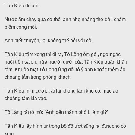
Tần Kiêu đi tắm.
Nước ấm chảy qua cơ thể, anh nhẹ nhàng thở dài, châm
biếm cong môi.
Anh biết chuyện, lại không thể nói với cô.
Tần Kiêu tắm xong thì đi ra, Tô Lăng ôm gối, ngơ ngác
ngồi trên salon, nửa người dưới của Tần Kiêu quấn khăn
tắm. Khuôn mặt Tô Lăng ửng đỏ, tỏ ý anh khoác thêm áo
choàng tắm trong phòng khách.
Tần Kiêu mỉm cười, trái lại không làm khó cô, mặc áo
choàng tắm kia vào.
Tô Lăng rất tò mò: “Anh đến thành phố L làm gì?”
Tần Kiêu lấy hình từ trong bộ đồ ướt sũng ra, đưa cho cô
xem.