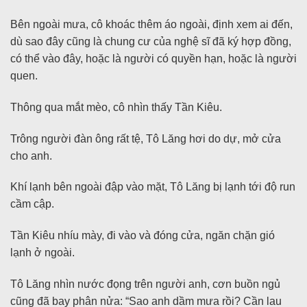
Bên ngoài mưa, cô khoác thêm áo ngoài, định xem ai đến,
dù sao đây cũng là chung cư của nghệ sĩ đã ký hợp đồng,
có thể vào đây, hoặc là người có quyền hạn, hoặc là người
quen.
Thông qua mắt mèo, cô nhìn thấy Tần Kiêu.
Trông người đàn ông rất tệ, Tô Lăng hơi do dự, mở cửa
cho anh.
Khí lạnh bên ngoài đập vào mặt, Tô Lăng bị lạnh tới độ run
cầm cập.
Tần Kiêu nhíu mày, đi vào và đóng cửa, ngăn chặn gió
lạnh ở ngoài.
Tô Lăng nhìn nước đọng trên người anh, cơn buồn ngủ
cũng đã bay phân nửa: “Sao anh dầm mưa rồi? Cần lau