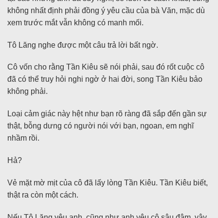
không nhất định phải đồng ý yêu cầu của bà Văn, mặc dù
xem trước mắt vẫn không có manh mối.
Tô Lăng nghe được một câu trả lời bất ngờ.
Cô vốn cho rằng Tần Kiêu sẽ nói phải, sau đó rốt cuộc cô
đã có thể truy hỏi nghi ngờ ở hai đời, song Tần Kiêu bảo
không phải.
Loại cảm giác này hệt như bạn rõ ràng đã sắp đến gần sự
thật, bỗng dưng có người nói với bạn, ngoan, em nghĩ
nhầm rồi.
Hả?
Vẻ mặt mờ mịt của cô đã lấy lòng Tần Kiêu. Tần Kiêu biết,
thật ra còn một cách.
Nếu Tô Lăng yêu anh, cũng như anh yêu cô sâu đậm, vậy