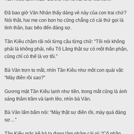
Đã bao giờ Văn Nhàn thấy dáng vẻ này của con trai chứ?
Nói thật, hai mẹ con bọn họ cũng chẳng có cái thứ gọi là
tình thân, bạc bẽo đến đáng sợ.
Tần Kiêu chậm rãi nói từng câu từng chữ: “Tôi nói không
phải là không phải, nếu Tô Lăng thật sự có một thân phận,
cũng chỉ có thể là vợ tôi.”
Bà Văn trợn to mắt, nhìn Tần Kiêu như một con quái vật:
“Mày điên rồi sao?”
Gương mặt Tần Kiêu lạnh như tiền, trong mắt cũng là ánh
sáng thâm trầm và lạnh lẽo, nhìn bà Văn.
Bà Văn lẩm bẩm nói: “Mày thật sự điên rồi, mày quá đáng
sợ…”
Tần Kiêu mặc kệ bà ta đang lảm nhảm cái gì: “Cổ phần