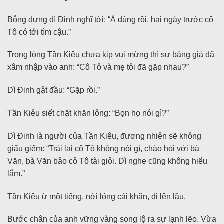
Bỗng dưng dì Đinh nghĩ tới: “À đúng rồi, hai ngày trước cô
Tô có tới tìm cậu.”
Trong lòng Tần Kiêu chưa kịp vui mừng thì sự băng giá đã
xâm nhập vào anh: “Cô Tô và mẹ tôi đã gặp nhau?”
Dì Đinh gật đầu: “Gặp rồi.”
Tần Kiêu siết chặt khăn lông: “Bọn họ nói gì?”
Dì Đinh là người của Tần Kiêu, đương nhiên sẽ không
giấu giếm: “Trái lại cô Tô không nói gì, chào hỏi với bà
Văn, bà Văn bảo cô Tô tài giỏi. Dì nghe cũng không hiểu
lắm.”
Tần Kiêu ừ một tiếng, nới lỏng cái khăn, đi lên lầu.
Bước chân của anh vững vàng song lộ ra sự lạnh lẽo. Vừa