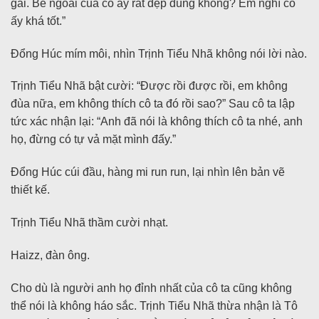
gái. Bề ngoài của cô ấy rất đẹp đúng không? Em nghĩ cô
ấy khá tốt.”
Đổng Húc mím môi, nhìn Trịnh Tiểu Nhã không nói lời nào.
Trịnh Tiểu Nhã bật cười: “Được rồi được rồi, em không
đùa nữa, em không thích cô ta đó rồi sao?” Sau cô ta lập
tức xác nhận lại: “Anh đã nói là không thích cô ta nhé, anh
họ, đừng có tự vả mặt mình đấy.”
Đổng Húc cúi đầu, hàng mi run run, lại nhìn lên bản vẽ
thiết kế.
Trịnh Tiểu Nhã thầm cười nhạt.
Haizz, đàn ông.
Cho dù là người anh họ đỉnh nhất của cô ta cũng không
thể nói là không háo sắc. Trịnh Tiểu Nhã thừa nhận là Tô