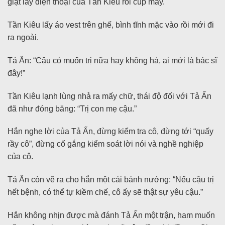
giật lấy điện thoại của Tần Kiêu rồi cúp máy.
Tần Kiêu lấy áo vest trên ghế, bình tĩnh mặc vào rồi mới đi
ra ngoài.
Tả Ấn: “Cậu có muốn trị nữa hay không hả, ai mới là bác sĩ
đây!”
Tần Kiêu lạnh lùng nhả ra mấy chữ, thái độ đối với Tả Ấn
đã như đóng băng: “Trị con mẹ cậu.”
Hắn nghe lời của Tả Ấn, đừng kiểm tra cô, đừng tới “quấy
rầy cô”, đừng cố gắng kiểm soát lời nói và nghề nghiệp
của cô.
Tả Ấn còn vẽ ra cho hắn một cái bánh nướng: “Nếu cậu trị
hết bệnh, có thể tự kiềm chế, cô ấy sẽ thật sự yêu cậu.”
Hắn không nhịn được mà đánh Tả Ấn một trận, ham muốn