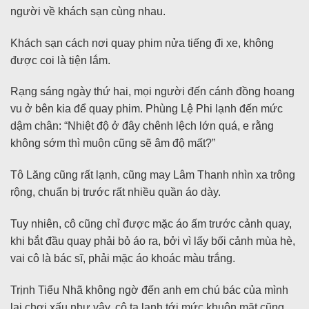
người về khách sạn cùng nhau.
Khách sạn cách nơi quay phim nửa tiếng đi xe, không
được coi là tiện lắm.
Rạng sáng ngày thứ hai, mọi người đến cánh đồng hoang
vu ở bên kia để quay phim. Phùng Lệ Phi lạnh đến mức
dậm chân: “Nhiệt độ ở đây chênh lệch lớn quá, e rằng
không sớm thì muộn cũng sẽ âm độ mất?”
Tô Lăng cũng rất lạnh, cũng may Lâm Thanh nhìn xa trông
rộng, chuẩn bị trước rất nhiều quần áo dày.
Tuy nhiên, cô cũng chỉ được mặc áo ấm trước cảnh quay,
khi bắt đầu quay phải bỏ áo ra, bởi vì lấy bối cảnh mùa hè,
vai cô là bác sĩ, phải mặc áo khoác màu trắng.
Trịnh Tiểu Nhã không ngờ đến anh em chú bác của mình
lại chơi xấu như vậy, cô ta lạnh tới mức khuôn mặt cũng