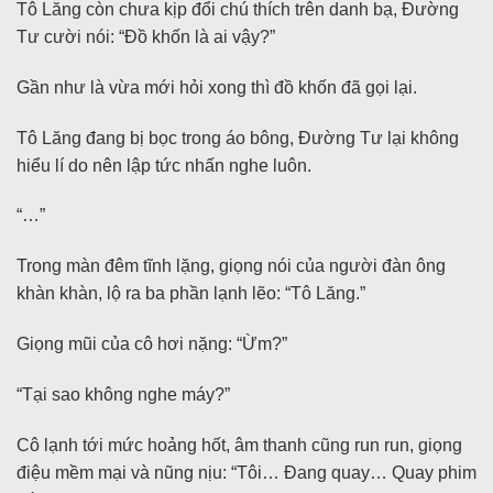
Tô Lăng còn chưa kịp đổi chú thích trên danh bạ, Đường
Tư cười nói: “Đồ khốn là ai vậy?”
Gần như là vừa mới hỏi xong thì đồ khốn đã gọi lại.
Tô Lăng đang bị bọc trong áo bông, Đường Tư lại không
hiểu lí do nên lập tức nhấn nghe luôn.
“…”
Trong màn đêm tĩnh lặng, giọng nói của người đàn ông
khàn khàn, lộ ra ba phần lạnh lẽo: “Tô Lăng.”
Giọng mũi của cô hơi nặng: “Ừm?”
“Tại sao không nghe máy?”
Cô lạnh tới mức hoảng hốt, âm thanh cũng run run, giọng
điệu mềm mại và nũng nịu: “Tôi… Đang quay… Quay phim