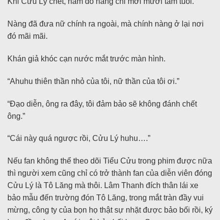
Khi Cửu Lý chết, năm đó nàng chỉ mới mười tám tuổi.
Nàng đã đưa nữ chính ra ngoài, mà chính nàng ở lại nơi
đó mãi mãi.
Khán giả khóc cạn nước mắt trước màn hình.
“Ahuhu thiên thần nhỏ của tôi, nữ thần của tôi ơi.”
“Đạo diễn, ông ra đây, tôi đảm bảo sẽ không đánh chết
ông.”
“Cái này quá ngược rồi, Cửu Lý huhu….”
Nếu fan không thể theo dõi Tiểu Cửu trong phim được nữa
thì người xem cũng chỉ có trở thành fan của diễn viên đóng
Cửu Lý là Tô Lăng mà thôi. Lâm Thanh đích thân lái xe
bảo mẫu đến trường đón Tô Lăng, trong mắt tràn đầy vui
mừng, công ty của bọn họ thật sự nhặt được bảo bối rồi, ký