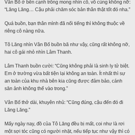
Vân Bố ở bên cạnh trông mong nhìn cô, vô cùng không nỡ:
“Lăng Lăng… Cậu phải chăm sóc bản thân thật tốt đó nha.”
Quá buồn, bạn thân mình đã nổi tiếng thì không thuộc về
riêng cô nàng nữa.
Tô Lăng nhìn Vân Bố buồn bã như vậy, cũng rất không nỡ,
hai cô gái nhỏ nhìn Lâm Thanh.
Lâm Thanh buồn cười: “Cũng không phải là sinh ly tử biệt.
Em ở trường vừa bất tiện lại không an toàn. Ít nhất thì sự
an toàn của khu nhà bên kia cũng được đảm bảo, cánh
săn ảnh không thể vào trong.”
Vân Bố thở dài, khuyên nhủ: “Cũng đúng, cậu đến đó đi
Lăng Lăng.”
Mấy ngày nay, đồ của Tô Lăng đều bị mất, coi như là rơi
một sợi tóc cũng có người nhặt, nếu tiếp tục như vậy thì có