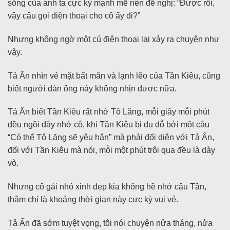
sống của anh ta cực kỳ mạnh mẽ nên đề nghị: “Được rồi,
vậy cậu gọi điện thoại cho cô ấy đi?”
Nhưng không ngờ một cú điện thoại lại xảy ra chuyện như
vậy.
Tả Ấn nhìn vẻ mặt bất mãn và lạnh lẽo của Tần Kiêu, cũng
biết người đàn ông này không nhịn được nữa.
Tả Ấn biết Tần Kiêu rất nhớ Tô Lăng, mỗi giây mỗi phút
đều ngồi đây nhớ cô, khi Tần Kiêu bị dụ dỗ bởi một câu
“Có thể Tô Lăng sẽ yêu hắn” mà phải đối diện với Tả Ấn,
đối với Tần Kiêu mà nói, mỗi một phút trôi qua đều là dày
vò.
Nhưng cô gái nhỏ xinh đẹp kia không hề nhớ cậu Tần,
thậm chí là khoảng thời gian này cực kỳ vui vẻ.
Tả Ấn đã sớm tuyệt vọng, tôi nói chuyện nửa tháng, nửa