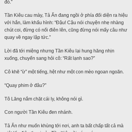
đó.”
Tần Kiêu cau mày, Tả Ấn đang ngồi ở phía đối diện ra hiệu
với hắn, làm khẩu hình: “Đậu! Cậu nói chuyện nhẹ nhàng
chút coi, đừng có nổi điên lên, cũng đừng nói mấy câu như
quay về ngay lập tức.”
Lời đã tới miệng nhưng Tần Kiêu lại hung hăng nhịn
xuống, chuyển sang hỏi cô: “Rất lạnh sao?”
Cô khẽ “ừ” một tiếng, hệt như một con mèo ngoan ngoãn.
“Quay phim ở đâu?”
Tô Lăng nắm chặt cái ly, không nói gì.
Con người Tần Kiêu đen nhánh.
Tả Ấn như muốn khùng tới nơi, anh ta bất chấp tất cả mà