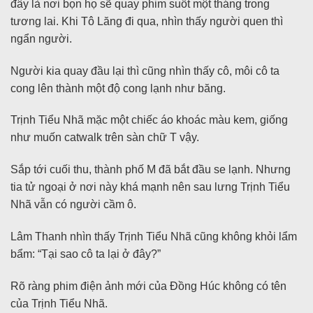
đây là nơi bọn họ sẽ quay phim suốt một tháng trong
tương lai. Khi Tô Lăng đi qua, nhìn thấy người quen thì
ngẩn người.
Người kia quay đầu lại thì cũng nhìn thấy cô, môi cô ta
cong lên thành một độ cong lạnh như băng.
Trịnh Tiểu Nhã mặc một chiếc áo khoác màu kem, giống
như muốn catwalk trên sàn chữ T vậy.
Sắp tới cuối thu, thành phố M đã bắt đầu se lạnh. Nhưng
tia tử ngoại ở nơi này khá mạnh nên sau lưng Trịnh Tiểu
Nhã vẫn có người cầm ô.
Lâm Thanh nhìn thấy Trịnh Tiểu Nhã cũng không khỏi lẩm
bẩm: “Tại sao cô ta lại ở đây?”
Rõ ràng phim điện ảnh mới của Đồng Húc không có tên
của Trịnh Tiểu Nhã.