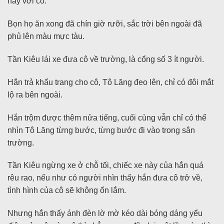
này với cô.
Bọn họ ăn xong đã chín giờ rưỡi, sắc trời bên ngoài đã
phủ lên màu mực tàu.
Tần Kiêu lái xe đưa cô về trường, là cổng số 3 ít người.
Hắn trả khẩu trang cho cô, Tô Lăng đeo lên, chỉ có đôi mắt
lộ ra bên ngoài.
Hắn trộm được thêm nửa tiếng, cuối cùng vẫn chỉ có thể
nhìn Tô Lăng từng bước, từng bước đi vào trong sân
trường.
Tần Kiêu ngừng xe ở chỗ tối, chiếc xe này của hắn quá
rêu rao, nếu như có người nhìn thấy hắn đưa cô trở về,
tình hình của cô sẽ không ổn lắm.
Nhưng hắn thấy ánh đèn lờ mờ kéo dài bóng dáng yểu