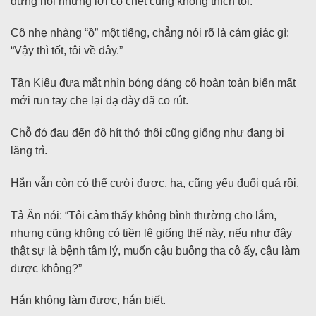
đừng nói những lời có chết cũng không thích tôi.
Cô nhẹ nhàng “ồ” một tiếng, chẳng nói rõ là cảm giác gì:
“Vậy thì tốt, tôi về đây.”
Tần Kiêu đưa mắt nhìn bóng dáng cô hoàn toàn biến mất
mới run tay che lại dạ dày đã co rút.
Chỗ đó đau đến độ hít thở thôi cũng giống như đang bị
lăng trì.
Hắn vẫn còn có thể cười được, ha, cũng yếu đuối quá rồi.
Tả Ấn nói: “Tôi cảm thấy không bình thường cho lắm,
nhưng cũng không có tiền lệ giống thế này, nếu như đây
thật sự là bệnh tâm lý, muốn cậu buông tha cô ấy, cậu làm
được không?”
Hắn không làm được, hắn biết.