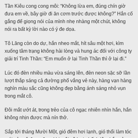
Tần Kiêu cong cong môi: “Không lừa em, đúng chín giờ
đưa em về, bây giờ đi ăn cơm trước được không?” Hắn cố
gắng để giọng nói của mình nhẹ nhàng một chút, không
nói ra bất kỳ lời nào có ý đe dọa.
Tô Lăng còn do dự, hắn nheo mắt, hít sâu một hơi, kìm
xuống tâm trạng không hài lòng và hung ác đối với công ty
giải trí Tinh Thần: “Em muốn ở lại Tinh Thần thì ở lại đi.”
Lúc đó đèn nhiều màu vừa sáng lên, đèn neon sặc sỡ lần
lượt thắp sáng cả đường phố vắng vẻ này, hàng vạn hàng
nghìn màu sắc cũng không đẹp bằng ánh sáng nhỏ vụn
trong mắt cô.
Đôi mắt ướt át, trong trẻo của cô ngạc nhiên nhìn hắn, hắn
không nhịn được mà nín thở.
Sắp tới tháng Mười Một, gió đêm hơi lạnh, gió thổi làm tóc