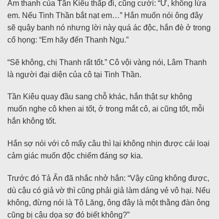
Âm thanh của Tần Kiêu thấp đi, cũng cười: “Ừ, không lừa
em. Nếu Tinh Thần bắt nạt em…” Hắn muốn nói ông đây
sẽ quậy banh nó nhưng lời này quá ác độc, hắn đè ở trong
cổ họng: “Em hãy đến Thanh Ngu.”
“Sẽ không, chị Thanh rất tốt.” Cô vội vàng nói, Lâm Thanh
là người đại diện của cô tại Tinh Thần.
Tần Kiêu quay đầu sang chỗ khác, hắn thật sự không
muốn nghe cô khen ai tốt, ở trong mắt cô, ai cũng tốt, mỗi
hắn không tốt.
Hắn sợ nói với cô mấy câu thì lại không nhịn được cái loại
cảm giác muốn độc chiếm đáng sợ kia.
Trước đó Tả Ấn đã nhắc nhở hắn: “Vậy cũng không được,
dù cậu có giả vờ thì cũng phải giả làm dáng vẻ vô hại. Nếu
không, đừng nói là Tô Lăng, ông đây là một thằng đàn ông
cũng bị cậu dọa sợ đó biết không?”