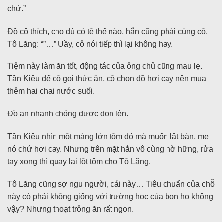
chứ.”
Đồ cô thích, cho dù có tệ thế nào, hắn cũng phải cùng cô.
Tô Lăng: “”…” Uầy, cô nói tiếp thì lại không hay.
Tiệm này làm ăn tốt, động tác của ông chủ cũng mau lẹ.
Tần Kiêu để cô gọi thức ăn, cô chọn đồ hơi cay nên mua
thêm hai chai nước suối.
Đồ ăn nhanh chóng được dọn lên.
Tần Kiêu nhìn một mảng lớn tôm đỏ mà muốn lật bàn, mẹ
nó chứ hơi cay. Nhưng trên mặt hắn vô cùng hờ hững, rửa
tay xong thì quay lại lột tôm cho Tô Lăng.
Tô Lăng cũng sợ ngu người, cái này… Tiêu chuẩn của chỗ
này có phải không giống với trường học của bọn họ không
vậy? Nhưng thoạt trông ăn rất ngon.