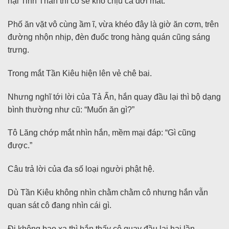
hại Tinh Thần thì cô sẽ khó chịu cả đời mất.
Phố ăn vặt vô cùng ầm ĩ, vừa khéo đây là giờ ăn cơm, trên
đường nhộn nhịp, đèn đuốc trong hàng quán cũng sáng
trưng.
Trong mắt Tần Kiêu hiện lên vẻ chê bai.
Nhưng nghĩ tới lời của Tả Ấn, hắn quay đầu lại thì bộ dạng
bình thường như cũ: “Muốn ăn gì?”
Tô Lăng chớp mắt nhìn hắn, mềm mại đáp: “Gì cũng
được.”
Câu trả lời của đa số loại người phật hệ.
Dù Tần Kiêu không nhìn chằm chằm cô nhưng hắn vẫn
quan sát cô đang nhìn cái gì.
Đi không bao xa thì hắn thấy cô quay đầu lại hai lần.