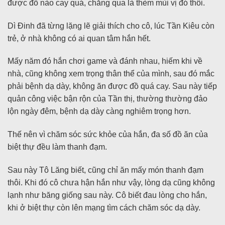
được đồ nào cay quá, chẳng qua là thèm mùi vị đó thôi.
Dì Đinh đã từng lặng lẽ giải thích cho cô, lúc Tần Kiêu còn
trẻ, ở nhà không có ai quan tâm hắn hết.
Mấy năm đó hắn chơi game và đánh nhau, hiếm khi về
nhà, cũng không xem trọng thân thể của mình, sau đó mắc
phải bệnh dạ dày, không ăn được đồ quá cay. Sau này tiếp
quản công việc bận rộn của Tần thị, thường thường đảo
lộn ngày đêm, bệnh dạ dày càng nghiêm trọng hơn.
Thế nên vì chăm sóc sức khỏe của hắn, đa số đồ ăn của
biệt thự đều làm thanh đạm.
Sau này Tô Lăng biết, cũng chỉ ăn mấy món thanh đạm
thôi. Khi đó cô chưa hận hắn như vậy, lòng dạ cũng không
lạnh như băng giống sau này. Cô biết đau lòng cho hắn,
khi ở biệt thự còn lên mạng tìm cách chăm sóc dạ dày.