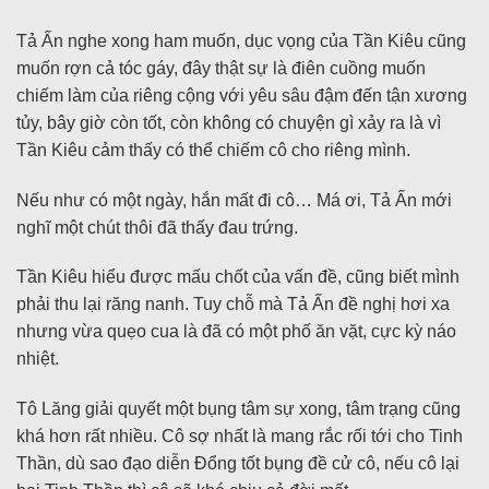
Tả Ấn nghe xong ham muốn, dục vọng của Tần Kiêu cũng
muốn rợn cả tóc gáy, đây thật sự là điên cuồng muốn
chiếm làm của riêng cộng với yêu sâu đậm đến tận xương
tủy, bây giờ còn tốt, còn không có chuyện gì xảy ra là vì
Tần Kiêu cảm thấy có thể chiếm cô cho riêng mình.
Nếu như có một ngày, hắn mất đi cô… Má ơi, Tả Ấn mới
nghĩ một chút thôi đã thấy đau trứng.
Tần Kiêu hiểu được mấu chốt của vấn đề, cũng biết mình
phải thu lại răng nanh. Tuy chỗ mà Tả Ấn đề nghị hơi xa
nhưng vừa quẹo cua là đã có một phố ăn vặt, cực kỳ náo
nhiệt.
Tô Lăng giải quyết một bụng tâm sự xong, tâm trạng cũng
khá hơn rất nhiều. Cô sợ nhất là mang rắc rối tới cho Tinh
Thần, dù sao đạo diễn Đổng tốt bụng đề cử cô, nếu cô lại