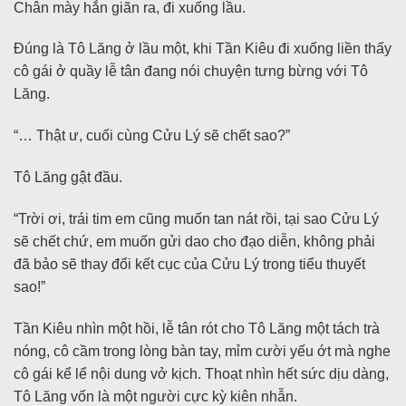
Chân mày hắn giãn ra, đi xuống lầu.
Đúng là Tô Lăng ở lầu một, khi Tần Kiêu đi xuống liền thấy
cô gái ở quầy lễ tân đang nói chuyện tưng bừng với Tô
Lăng.
“… Thật ư, cuối cùng Cửu Lý sẽ chết sao?”
Tô Lăng gật đầu.
“Trời ơi, trái tim em cũng muốn tan nát rồi, tại sao Cửu Lý
sẽ chết chứ, em muốn gửi dao cho đạo diễn, không phải
đã bảo sẽ thay đổi kết cục của Cửu Lý trong tiểu thuyết
sao!”
Tần Kiêu nhìn một hồi, lễ tân rót cho Tô Lăng một tách trà
nóng, cô cầm trong lòng bàn tay, mỉm cười yếu ớt mà nghe
cô gái kể lể nội dung vở kịch. Thoạt nhìn hết sức dịu dàng,
Tô Lăng vốn là một người cực kỳ kiên nhẫn.