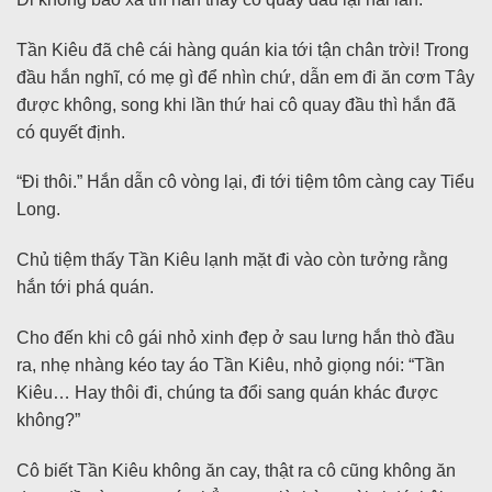
Tần Kiêu đã chê cái hàng quán kia tới tận chân trời! Trong
đầu hắn nghĩ, có mẹ gì để nhìn chứ, dẫn em đi ăn cơm Tây
được không, song khi lần thứ hai cô quay đầu thì hắn đã
có quyết định.
“Đi thôi.” Hắn dẫn cô vòng lại, đi tới tiệm tôm càng cay Tiểu
Long.
Chủ tiệm thấy Tần Kiêu lạnh mặt đi vào còn tưởng rằng
hắn tới phá quán.
Cho đến khi cô gái nhỏ xinh đẹp ở sau lưng hắn thò đầu
ra, nhẹ nhàng kéo tay áo Tần Kiêu, nhỏ giọng nói: “Tần
Kiêu… Hay thôi đi, chúng ta đổi sang quán khác được
không?”
Cô biết Tần Kiêu không ăn cay, thật ra cô cũng không ăn