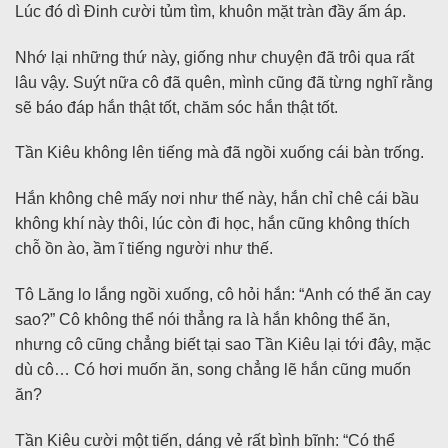
Lúc đó dì Đinh cười tủm tìm, khuôn mặt tràn đầy ấm áp.
Nhớ lại những thứ này, giống như chuyện đã trôi qua rất
lâu vậy. Suýt nữa cô đã quên, mình cũng đã từng nghĩ rằng
sẽ báo đáp hắn thật tốt, chăm sóc hắn thật tốt.
Tần Kiêu không lên tiếng mà đã ngồi xuống cái bàn trống.
Hắn không chê mấy nơi như thế này, hắn chỉ chê cái bầu
không khí này thôi, lúc còn đi học, hắn cũng không thích
chỗ ồn ào, ầm ĩ tiếng người như thế.
Tô Lăng lo lắng ngồi xuống, cô hỏi hắn: “Anh có thể ăn cay
sao?” Cô không thể nói thẳng ra là hắn không thể ăn,
nhưng cô cũng chẳng biết tại sao Tần Kiêu lại tới đây, mặc
dù cô… Có hơi muốn ăn, song chẳng lẽ hắn cũng muốn
ăn?
Tần Kiêu cười một tiến, dáng vẻ rất bình bĩnh: “Có thể