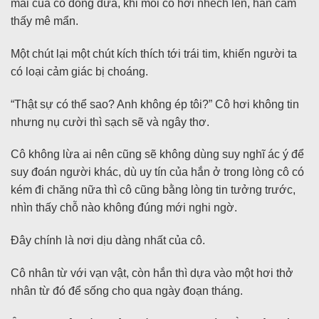
mái của cô đong đưa, khi môi cô hơi nhếch lên, hắn cảm
thấy mê mẩn.
Một chút lại một chút kích thích tới trái tim, khiến người ta
có loại cảm giác bị choáng.
“Thật sự có thể sao? Anh không ép tôi?” Cô hơi không tin
nhưng nụ cười thì sạch sẽ và ngây thơ.
Cô không lừa ai nên cũng sẽ không dùng suy nghĩ ác ý để
suy đoán người khác, dù uy tín của hắn ở trong lòng cô có
kém đi chăng nữa thì cô cũng bằng lòng tin tưởng trước,
nhìn thấy chỗ nào không đúng mới nghi ngờ.
Đây chính là nơi dịu dàng nhất của cô.
Cô nhân từ với vạn vật, còn hắn thì dựa vào một hơi thở
nhân từ đó để sống cho qua ngày đoạn tháng.