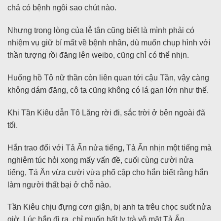
chả có bệnh ngôi sao chút nào.
Nhưng trong lòng của lễ tân cũng biết là mình phải có
nhiệm vụ giữ bí mất về bệnh nhân, dù muốn chụp hình với
thần tượng rồi đăng lên weibo, cũng chỉ có thể nhịn.
Huống hồ Tô nữ thần còn liên quan tới cậu Tần, vậy càng
không dám đăng, cô ta cũng không có lá gan lớn như thế.
Khi Tần Kiêu dẫn Tô Lăng rời đi, sắc trời ở bên ngoài đã
tối.
Hắn trao đổi với Tả Ấn nửa tiếng, Tả Ấn nhịn một tiếng mà
nghiêm túc hỏi xong mấy vấn đề, cuối cùng cười nửa
tiếng, Tả Ấn vừa cười vừa phổ cập cho hắn biết rằng hắn
làm người thất bại ở chỗ nào.
Tần Kiêu chịu đựng cơn giận, bị anh ta trêu chọc suốt nửa
giờ. Lúc hắn đi ra, chỉ muốn hất ly trà vô mặt Tả Ấn.