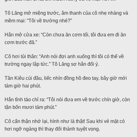
Tô Lăng mở miệng trước, âm thanh của cô nhẹ nhàng và
mềm mại: “Tôi về trường nhé?”
Hắn mở cửa xe: “Còn chưa ăn cơm tối, tôi đưa em đi ăn
cơm trước đã.”
Cô hơi tủi thân: “Anh nói đợi anh xuống thì tôi có thể về
trường ngay lập tức.” Tô Lăng sợ hắn đổi ý.
Tần Kiêu cúi đầu, liếc nhìn đồng hồ đeo tay, bây giờ mới
tám giờ hai phút.
Hắn tỉnh táo chỉ ra: “Tôi nói đưa em về trước chín giờ, còn
tận bốn mươi tám phút.”
Cô cẩn thận nhớ lại, hình như là thật! Sau khi vẻ mặt có
hơi ngỡ ngàng thì thay đổi thành tuyệt vọng.