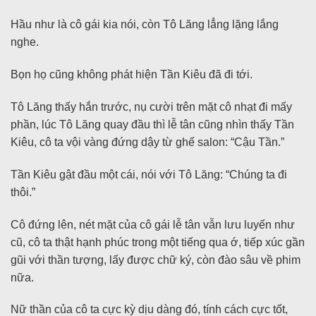
Hầu như là cô gái kia nói, còn Tô Lăng lẳng lặng lắng
nghe.
Bọn họ cũng không phát hiện Tần Kiêu đã đi tới.
Tô Lăng thấy hắn trước, nụ cười trên mặt cô nhạt đi mấy
phần, lúc Tô Lăng quay đầu thì lễ tân cũng nhìn thấy Tần
Kiêu, cô ta vội vàng đứng dậy từ ghế salon: “Cậu Tần.”
Tần Kiêu gật đầu một cái, nói với Tô Lăng: “Chúng ta đi
thôi.”
Cô đứng lên, nét mặt của cô gái lễ tân vẫn lưu luyến như
cũ, cô ta thật hạnh phúc trong một tiếng qua ớ, tiếp xúc gần
gũi với thần tượng, lấy được chữ ký, còn đào sâu về phim
nữa.
Nữ thần của cô ta cực kỳ dịu dàng đó, tính cách cực tốt,