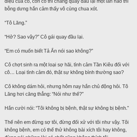
điệu của cô, còn cô thì chẳng quay đầu lại một lần nào thì
bỗng dưng hắn cảm thấy vô cùng chua xót.
“Tô Lăng.”
“Hở? Sao vậy?” Cô gái quay đầu lại.
“Em có muốn biết Tả Ấn nói sao không?”
Cô chợt sinh ra một loại sợ hãi, tình cảm Tần Kiêu đối với
cô… Loại tình cảm đó, thật sự không bình thường sao?
Cô không dám hỏi, nhưng hôm nay hắn chủ động hỏi. Tô
Lăng hơi căng thẳng: “Nói như thế?”
Hắn cười nói: “Tôi không bị bệnh, thật sự không bị bệnh.”
Thế nên em đừng sợ tôi, đừng đối xử với tôi như vậy. Tôi
không bệnh, em có thể thử không bài xích tôi hay không,