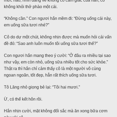
mức nào, nhìn dáng vẻ không có cảm giác của hắn, cô
không khỏi thở phào một cái.
“Không cần.” Con ngươi hắn mềm đi: “Đừng uống cái này,
em uống sữa tươi nhé?”
Cô do dự một chút, không nhịn được mà muốn hỏi cái vấn
đề đó: “Sao anh luôn muốn tôi uống sữa tươi thế?”
Con ngươi hắn mang theo ý cười: “Ở đâu ra nhiều tại sao
như vậy, em còn nhỏ, uống sữa nhiều tốt cho sức khỏe.”
Thật ra thì hắn chỉ cảm thấy cô là một người vô cùng
ngoan ngoãn, tốt đẹp, hẳn rất thích uống sữa tươi.
Tô Lăng nhỏ giọng bẻ lại: “Tôi hai mươi.”
Ừ, có thể kết hôn rồi.
Hắn nhịn cười, mặt không đổi sắc mà ăn xong bữa cơm