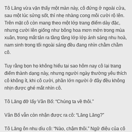
Tô Lăng vừa vặn thấy một màn này, cô đứng ở ngoài cửa,
sau một lúc sửng sốt, thì nhẹ nhàng cong môi cười rộ lên.
Trên mặt cô còn mang theo một lớp trang điểm dày đặc,
nhưng cười lên giống như bông hoa mơn mởn trong mùa
xuân, trong mắt tản ra tầng tầng lớp lớp ánh sáng nhu hoà,
nam sinh trong tối ngoài sáng đều đang nhìn chằm chằm
cô.
Tuy rằng bọn họ không hiểu tại sao hôm nay cô lại trang
điểm thành dạng này, nhưng người ngày thường yêu thích
cô không ít, khi cô cười, phần lớn người ở đây đều không
nhịn được ghé mắt nhìn cô.
Tô Lăng đỡ lấy Vân Bố: “Chúng ta về thôi.”
Vân Bố vẫn còn nhận được ra cô: “Lăng Lăng?”
Tô Lăng ôn nhu dìu cô: “Nào, chậm thôi.” Ngữ điệu của cô