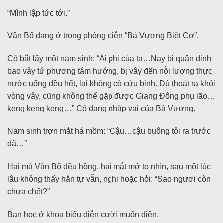
“Mình lập tức tới.”
Vân Bố đang ở trong phòng diễn “Bá Vương Biệt Cơ”.
Cô bắt lấy một nam sinh: “Ái phi của ta…Nay bị quân định
bao vây tứ phương tám hướng, bị vây đến nỗi lương thực
nước uống đều hết, lại không có cứu binh. Dù thoát ra khỏi
vòng vây, cũng không thể gặp được Giang Đông phụ lão…
keng keng keng…” Cô đang nhập vai của Bá Vương.
Nam sinh trợn mắt há mồm: “Cậu…cậu buông tôi ra trước
đã…”
Hai má Vân Bố đều hồng, hai mắt mở to nhìn, sau một lúc
lâu không thấy hắn tự vẫn, nghi hoặc hỏi: “Sao ngươi còn
chưa chết?”
Bạn học ở khoa biểu diễn cười muốn điên.