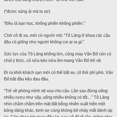
(*được sủng ái mà lo sợ)
“Đều là bạn học, không phiền không phiền.”
Chờ cô đi xa, mới có người nói: “Tô Lăng ở khoa các cậu
đâu có giống như người không coi ai ra gì.”
Sức lực của Tô Lăng không lớn, cũng may Vân Bố còn có
chút ý thức, cô nửa kéo nửa ôm mang Vân Bố trở về.
Đi ra khỏi khách sạn mới có thể bắt xe, cô thở phì phò, Vân
Bố bắt đầu kêu đau đầu.
“Trở về phòng mình sẽ xoa cho cậu. Lần sau đừng uống
nhiều rượu như vậy, uống nhiều không có tốt…” Tô Lăng
nhìn chằm chằm trên mặt đất bỗng nhiên xuất hiện một
bóng dáng khác, kinh sợ cùng khủng bố nháy mắt đánh úp
lại. Còn chưa kịp quay đầu lại, sau cổ đã tê rần, giống như