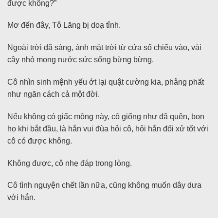
được không?”
Mơ đến đây, Tô Lăng bị doạ tỉnh.
Ngoài trời đã sáng, ánh mặt trời từ cửa sổ chiếu vào, vài
cây nhỏ mọng nước sức sống bừng bừng.
Cô nhìn sinh mệnh yếu ớt lại quật cường kia, phảng phất
như ngăn cách cả một đời.
Nếu không có giấc mộng này, cô giống như đã quên, bọn
họ khi bắt đầu, là hắn vui đùa hỏi cô, hỏi hắn đối xử tốt với
cô có được không.
Không được, cô nhẹ đáp trong lòng.
Cô tình nguyện chết lần nữa, cũng không muốn dây dưa
với hắn.