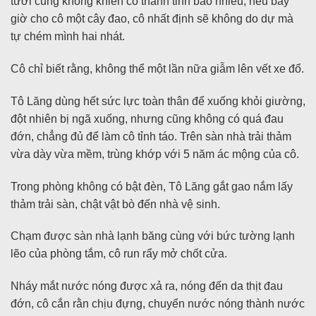
tươi cũng không khiến cô thanh tỉnh bao nhiêu, nếu bây
giờ cho cô một cây đao, cô nhất định sẽ không do dự mà
tự chém mình hai nhát.
Cô chỉ biết rằng, không thể một lần nữa giẫm lên vết xe đổ.
Tô Lăng dùng hết sức lực toàn thân để xuống khỏi giường,
đột nhiên bị ngã xuống, nhưng cũng không có quá đau
đớn, chẳng đủ để làm cô tỉnh táo. Trên sàn nhà trải thảm
vừa dày vừa mềm, trùng khớp với 5 năm ác mộng của cô.
Trong phòng không có bật đèn, Tô Lăng gắt gao nắm lấy
thảm trải sàn, chật vật bò đến nhà vệ sinh.
Chạm được sàn nhà lạnh băng cùng với bức tường lạnh
lẽo của phòng tắm, cô run rẩy mở chốt cửa.
Nháy mắt nước nóng được xả ra, nóng đến da thịt đau
đớn, cô cắn rằn chịu đựng, chuyển nước nóng thành nước