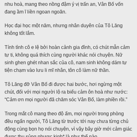
nhu hoà, mang theo nồng đậm ý vị trấn an, Vân Bố vốn
đang ầm ĩ liền ngoan ngoãn.
Học đại học một năm, nhưng nhân duyên của Tô Lăng
không tốt lắm.
Tính tình cô e lệ bởi hoàn cảnh gia đình, có chút mẫn cảm
tự ti, không quá thích cùng người khác nói chuyện. Nữ
sinh ghen ghét nhan sắc của cô, nam sinh không dám tự
tiện chạm vào lưu li mĩ nhân, tôn cô làm nữ thần.
Tô Lăng đỡ Vân Bố đi được hai bước, hơi ngừng một
chút, đối với mọi người lộ ra biểu cảm ôn hoà như nước:
“Cảm ơn mọi người đã chăm sóc Vân Bố, làm phiền rồi.”
Trong mắt cô mang theo độ ấm, mọi người trong phòng
đều ngẩn người, Tô Lăng từ trước tới nay chưa từng chủ
động cùng bọn họ nói chuyện, vì vậy bây giờ mới cảm giác
được thụ sủng nhược kinh* là như thế nào.