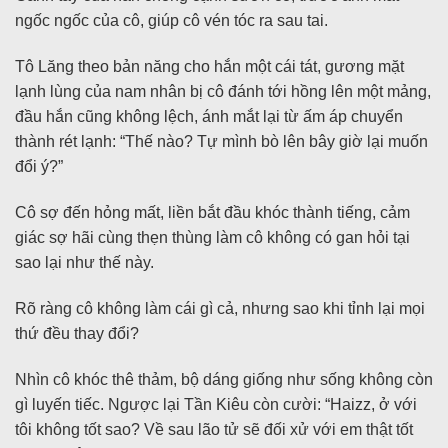
ngốc ngốc của cô, giúp cô vén tóc ra sau tai.
Tô Lăng theo bản năng cho hắn một cái tát, gương mặt
lạnh lùng của nam nhân bị cô đánh tới hồng lên một mảng,
đầu hắn cũng không lệch, ánh mắt lại từ ấm áp chuyển
thành rét lạnh: “Thế nào? Tự mình bò lên bây giờ lại muốn
đổi ý?”
Cô sợ đến hỏng mất, liền bắt đầu khóc thành tiếng, cảm
giác sợ hãi cùng thẹn thùng làm cô không có gan hỏi tại
sao lại như thế này.
Rõ ràng cô không làm cái gì cả, nhưng sao khi tỉnh lại mọi
thứ đều thay đổi?
Nhìn cô khóc thê thảm, bộ dáng giống như sống không còn
gì luyến tiếc. Ngược lại Tần Kiêu còn cười: “Haizz, ở với
tôi không tốt sao? Về sau lão tử sẽ đối xử với em thật tốt