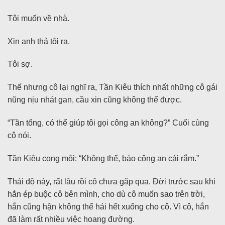
Tôi muốn về nhà.
Xin anh thả tôi ra.
Tôi sợ.
Thế nhưng cô lại nghĩ ra, Tần Kiêu thích nhất những cô gái
nũng nịu nhát gan, cầu xin cũng không thể được.
“Tần tổng, có thể giúp tôi gọi công an không?” Cuối cùng
cô nói.
Tần Kiêu cong môi: “Không thể, báo công an cái rắm.”
Thái độ này, rất lâu rồi cô chưa gặp qua. Đời trước sau khi
hắn ép buộc cô bên mình, cho dù cô muốn sao trên trời,
hắn cũng hận không thể hái hết xuống cho cô. Vì cô, hắn
đã làm rất nhiều việc hoang đường.