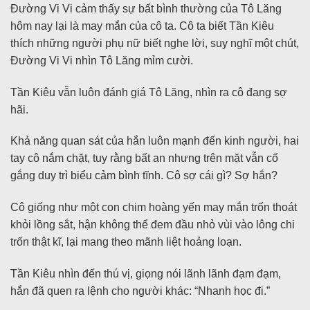
Đường Vi Vi cảm thấy sự bất bình thường của Tô Lăng
hôm nay lại là may mắn của cô ta. Cô ta biết Tần Kiêu
thích những người phụ nữ biết nghe lời, suy nghĩ một chút,
Đường Vi Vi nhìn Tô Lăng mỉm cười.
Tần Kiêu vẫn luôn đánh giá Tô Lăng, nhìn ra cô đang sợ
hãi.
Khả năng quan sát của hắn luôn mạnh đến kinh người, hai
tay cô nắm chặt, tuy rằng bất an nhưng trên mặt vẫn cố
gắng duy trì biểu cảm bình tĩnh. Cô sợ cái gì? Sợ hắn?
Cô giống như một con chim hoàng yến may mắn trốn thoát
khỏi lồng sắt, hận không thể đem đầu nhỏ vùi vào lông chi
trốn thật kĩ, lại mang theo mãnh liệt hoảng loạn.
Tần Kiêu nhìn đến thú vị, giọng nói lãnh lãnh đạm đạm,
hắn đã quen ra lệnh cho người khác: “Nhanh học đi.”