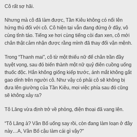
Cô rất sợ hãi.
Nhưng mà cô đã làm được, Tần Kiêu không có nổi lên
hứng thú đối với cô. Cô hiện tại vẫn đang đứng ở đây, vô
cùng tỉnh táo. Tiếng xe hơi cùng tiếng còi đan xen, cô mới
chân thật cảm nhận được rằng mình đã thay đổi vận mệnh.
Trong “Thanh mai”, cô từ một thiếu nữ để chân trần đầy
tuyệt vọng, sau đó biến thành một nữ quỷ điên cuồng uống
thuốc độc. Hắn không giống kiếp trước, ánh mắt không gắt
gao dính trên người cô. Như vậy có phải cô sẽ không bị
đưa lên giường của Tần Kiêu, mọi việc phía sau đó cũng
sẽ không xảy ra?
Tô Lăng vừa định trở về phòng, điện thoại đã vang lên.
“Tô Lăng à? Vân Bố uống say rồi, còn đang làm loạn ở đây
này…A, Vân Bố cậu làm cái gì vậy?”