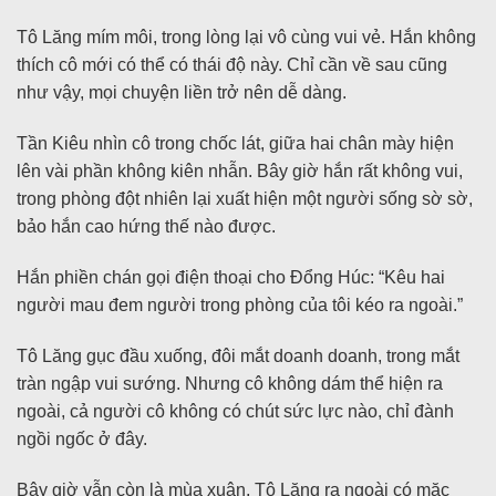
Tô Lăng mím môi, trong lòng lại vô cùng vui vẻ. Hắn không
thích cô mới có thể có thái độ này. Chỉ cần về sau cũng
như vậy, mọi chuyện liền trở nên dễ dàng.
Tần Kiêu nhìn cô trong chốc lát, giữa hai chân mày hiện
lên vài phần không kiên nhẫn. Bây giờ hắn rất không vui,
trong phòng đột nhiên lại xuất hiện một người sống sờ sờ,
bảo hắn cao hứng thế nào được.
Hắn phiền chán gọi điện thoại cho Đổng Húc: “Kêu hai
người mau đem người trong phòng của tôi kéo ra ngoài.”
Tô Lăng gục đầu xuống, đôi mắt doanh doanh, trong mắt
tràn ngập vui sướng. Nhưng cô không dám thể hiện ra
ngoài, cả người cô không có chút sức lực nào, chỉ đành
ngồi ngốc ở đây.
Bây giờ vẫn còn là mùa xuân, Tô Lăng ra ngoài có mặc