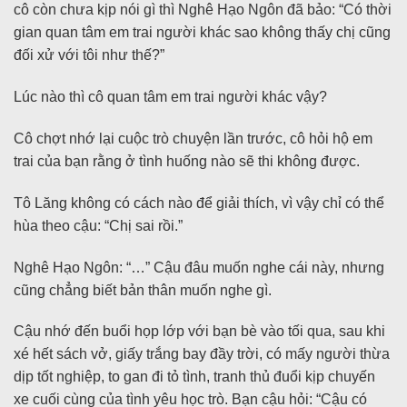
cô còn chưa kịp nói gì thì Nghê Hạo Ngôn đã bảo: “Có thời
gian quan tâm em trai người khác sao không thấy chị cũng
đối xử với tôi như thế?”
Lúc nào thì cô quan tâm em trai người khác vậy?
Cô chợt nhớ lại cuộc trò chuyện lần trước, cô hỏi hộ em
trai của bạn rằng ở tình huống nào sẽ thi không được.
Tô Lăng không có cách nào để giải thích, vì vậy chỉ có thể
hùa theo cậu: “Chị sai rồi.”
Nghê Hạo Ngôn: “…” Cậu đâu muốn nghe cái này, nhưng
cũng chẳng biết bản thân muốn nghe gì.
Cậu nhớ đến buổi họp lớp với bạn bè vào tối qua, sau khi
xé hết sách vở, giấy trắng bay đầy trời, có mấy người thừa
dịp tốt nghiệp, to gan đi tỏ tình, tranh thủ đuổi kịp chuyến
xe cuối cùng của tình yêu học trò. Bạn cậu hỏi: “Cậu có