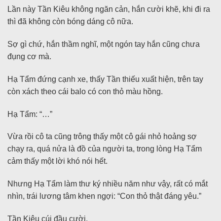
Lần này Tần Kiêu không ngăn cản, hắn cười khẽ, khi đi ra
thì đã không còn bóng dáng cô nữa.
Sợ gì chứ, hắn thầm nghĩ, một ngón tay hắn cũng chưa
đụng cơ mà.
Hạ Tẩm đứng cạnh xe, thấy Tần thiếu xuất hiện, trên tay
còn xách theo cái balo có con thỏ màu hồng.
Hạ Tẩm: “…”
Vừa rồi cô ta cũng trông thấy một cô gái nhỏ hoảng sợ
chạy ra, quá nửa là đồ của người ta, trong lòng Hạ Tẩm
cảm thấy một lời khó nói hết.
Nhưng Hạ Tẩm làm thư ký nhiều năm như vậy, rất có mắt
nhìn, trái lương tâm khen ngợi: “Con thỏ thật đáng yêu.”
Tần Kiêu cúi đầu cười.