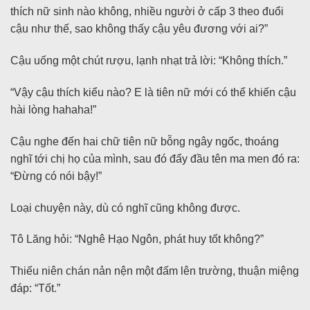
thích nữ sinh nào không, nhiều người ở cấp 3 theo đuổi
cậu như thế, sao không thấy cậu yêu đương với ai?”
Cậu uống một chút rượu, lạnh nhạt trả lời: “Không thích.”
“Vậy cậu thích kiểu nào? E là tiên nữ mới có thể khiến cậu
hài lòng hahaha!”
Cậu nghe đến hai chữ tiên nữ bỗng ngây ngốc, thoáng
nghĩ tới chị họ của mình, sau đó đẩy đầu tên ma men đó ra:
“Đừng có nói bậy!”
Loại chuyện này, dù có nghĩ cũng không được.
Tô Lăng hỏi: “Nghê Hạo Ngôn, phát huy tốt không?”
Thiếu niên chán nản nện một đấm lên trường, thuận miệng
đáp: “Tốt.”