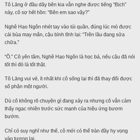
Tô Lăng ở đầu dây bên kia vẫn nghe được tiếng “Bịch”
này, cô sợ hết hồn: “Bên em sao vậy?”
Nghê Hạo Ngôn nhét tay vào túi quần, đúng lúc mò được
cái bùa may mắn, cậu bình tĩnh lại: “Trên lầu đang sửa
chữa.”
“Ồ.” Cô yên tâm, Nghê Hạo Ngôn là học bá, nếu cậu đã nói
tốt thì đó là tốt thật.
Tô Lăng vui vẻ, ít nhất khi cô sống lại thì đã thay đổi được
số phận một người.
Dù cô không rõ chuyện gì đang xảy ra nhưng cô vẫn cảm
thấy ngạc nhiên trước sức mạnh của hiệu ứng bươm
bướm.
Chỉ có suy nghĩ như thế, cô mới có thể tràn đầy hy vọng
vào tương lai.