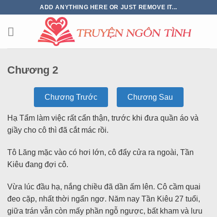
ADD ANYTHING HERE OR JUST REMOVE IT...
Chương 2
Chương Trước
Chương Sau
Hạ Tẩm làm việc rất cẩn thận, trước khi đưa quần áo và
giầy cho cô thì đã cắt mác rồi.
Tô Lăng mặc vào có hơi lớn, cô đẩy cửa ra ngoài, Tần
Kiêu đang đợi cô.
Vừa lúc đầu hạ, nắng chiều đã dần ấm lên. Cô cầm quai
đeo cặp, nhất thời ngẩn ngơ. Năm nay Tần Kiêu 27 tuổi,
giữa trán vẫn còn mấy phần ngỗ ngược, bất kham và lưu