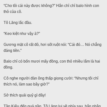
“Cho tôi cái này được không?” Hắn chỉ chỉ balo hình con
thỏ của cô.
Tô Lăng lắc đầu.
“Keo kiệt như vậy à?”
Gương mặt cô rất đỏ, hơi sốt ruột nói: “Cái đó… Nó chẳng
đáng tiền.”
Balo chỉ có bốn mươi mấy đồng, con thỏ nhiều lắm là hai
đồng.
Cô nghe người đàn ông thấp giọng cười: “Nhưng tôi chỉ
thích nó, làm sao bây giờ?”
Sở thích quái quỷ gì đây!
Tần Kiêu đến quá gần, Tô Lăng lui về phía sau, hắn nhận