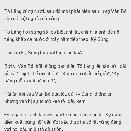
Tô Lăng cũng cười, sau đó mới phát hiện sau lưng Vân Bố
còn có một người đàn ông.
Tô Lăng hơi sững sờ, cô biết anh ta, chính là ảnh đế nổi
tiếng khắp cả nước ở mấy năm tiếp theo, Kỷ Sùng.
Tại sao Kỷ Sùng lại xuất hiện tại đây?
Bởi vì Vân Bố thổi phồng bạn thân Tô Lăng lên tận trời, cái
gì mà “Thịnh thế mỹ nhân”, “Xinh đẹp nhất thế giới”, “Kỹ
năng diễn xuất bùng nổ”,…
Tài ăn nói của Vân Bố quá tốt, dù Kỷ Sùng không tin
nhưng vẫn bị sự tò mò kéo tới đây xem.
Đến gần rồi anh ta mới thấy trừ cái cuối cùng là “Kỹ năng
diễn xuất bùng nổ” cần đợi xác thực thì cô rất xứng đáng
với hai câu miêu tả đầu tiên.