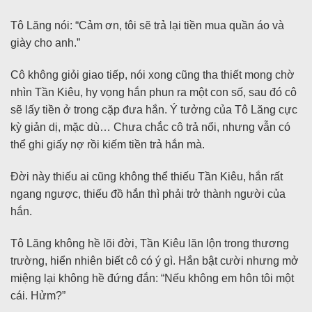
Tô Lăng nói: “Cảm ơn, tôi sẽ trả lại tiền mua quần áo và
giày cho anh.”
Cô không giỏi giao tiếp, nói xong cũng tha thiết mong chờ
nhìn Tần Kiêu, hy vọng hắn phun ra một con số, sau đó cô
sẽ lấy tiền ở trong cặp đưa hắn. Ý tưởng của Tô Lăng cực
kỳ giản dị, mặc dù… Chưa chắc cô trả nổi, nhưng vẫn có
thể ghi giấy nợ rồi kiếm tiền trả hắn mà.
Đời này thiếu ai cũng không thể thiếu Tần Kiêu, hắn rất
ngang ngược, thiếu đồ hắn thì phải trở thành người của
hắn.
Tô Lăng không hề lõi đời, Tần Kiêu lăn lộn trong thương
trường, hiển nhiên biết cô có ý gì. Hắn bật cười nhưng mở
miệng lại không hề đứng đắn: “Nếu không em hôn tôi một
cái. Hửm?”