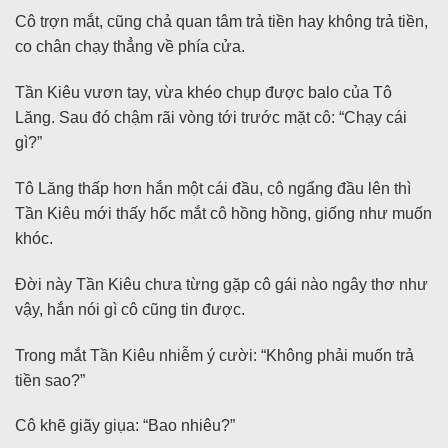
Cô trợn mắt, cũng chả quan tâm trả tiền hay không trả tiền,
co chân chạy thẳng về phía cửa.
Tần Kiêu vươn tay, vừa khéo chụp được balo của Tô
Lăng. Sau đó chậm rãi vòng tới trước mặt cô: “Chạy cái
gì?”
Tô Lăng thấp hơn hắn một cái đầu, cô ngẩng đầu lên thì
Tần Kiêu mới thấy hốc mắt cô hồng hồng, giống như muốn
khóc.
Đời này Tần Kiêu chưa từng gặp cô gái nào ngây thơ như
vậy, hắn nói gì cô cũng tin được.
Trong mắt Tần Kiêu nhiễm ý cười: “Không phải muốn trả
tiền sao?”
Cô khẽ giãy giụa: “Bao nhiêu?”