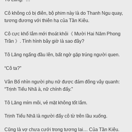
Cô không có bị điên, bộ phim này là do Thanh Ngu quay,
tương đương với thiên hạ của Tần Kiêu.
Cô cực khổ lắm mới thoát khỏi《 Mười Hai Năm Phong
Trần 》. Tình hình bây giờ là sao đây?
Tô Lăng ngẩng đầu lên, bất ngờ gặp trúng người quen.
“Cô ta?”
Vân Bố nhìn người phụ nữ được đám đông vây quanh:
“Trịnh Tiểu Nhã à, nữ chính đấy.”
Tô Lăng mím môi, vẻ mặt không tốt lắm.
Trịnh Tiểu Nhã là người đẩy cô từ trên lầu xuống.
Cũng là vợ chưa cưới trong tương lai… Của Tần Kiêu.