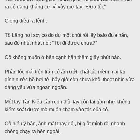
ra cô đang kháng cự, vì vậy giơ tay: “Đưa tôi.”
Giọng điệu ra lệnh.
Tô Lăng hơi sợ, cô do dự một chút rồi lấy balo đưa hắn,
sau đó nhút nhát nói: “Tôi đi được chưa?”
Cô không muốn ở bên cạnh hắn thêm giây phút nào.
Phần tóc mái trên trán cô ẩm ướt, chất tóc mềm mại lại
dính nước hồ bơi tới bây giờ còn chưa khô, thoạt nhìn vừa
đáng yêu vừa ngoan ngoãn.
Một tay Tần Kiêu cầm con thỏ, tay còn lại gần như không
kiểm soát được mà muốn chạm vào tóc của cô.
Cô hiểu ý hắn, ánh mắt thay đổi, bị giật mình rồi nhanh
chóng chạy ra bên ngoài.