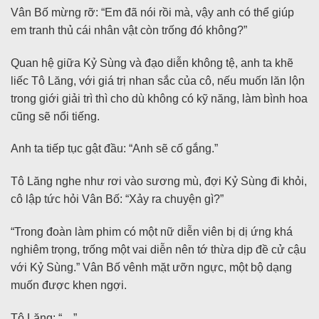
Vân Bố mừng rỡ: “Em đã nói rồi mà, vậy anh có thể giúp
em tranh thủ cái nhân vật còn trống đó không?”
Quan hệ giữa Kỷ Sùng và đạo diễn không tệ, anh ta khẽ
liếc Tô Lăng, với giá trị nhan sắc của cô, nếu muốn lăn lộn
trong giới giải trì thì cho dù không có kỹ năng, làm bình hoa
cũng sẽ nổi tiếng.
Anh ta tiếp tục gật đầu: “Anh sẽ cố gắng.”
Tô Lăng nghe như rơi vào sương mù, đợi Kỷ Sùng đi khỏi,
cô lập tức hỏi Vân Bố: “Xảy ra chuyện gì?”
“Trong đoàn làm phim có một nữ diễn viên bị dị ứng khá
nghiêm trọng, trống một vai diễn nên tớ thừa dịp đề cử cậu
với Kỷ Sùng.” Vân Bố vênh mặt ưỡn ngực, một bộ dạng
muốn được khen ngợi.
Tô Lăng: “…”