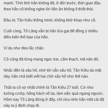
manh. Tính tình hắn không tốt, ở đời trước, thời gian đầu
theo hắn cô không nghe lời liền ăn không ít thiệt thòi.
Đầu óc Tần Kiêu thông minh, không khờ khạo như cô.
Cuối cùng, Tô Lăng vẫn bị hắn lừa gạt để đồng ý nhiều
điều kiện thô bạo của hắn.
Ví dụ như đeo lắc chân.
Cô cũng đã từng mang ngọc trai, cẩm thạch, mã não đỏ.
Nhắc đến là xấu hổ, nhớ tới vẫn xấu hổ, Tần Kiêu da mặt
dày, hắn chả biết viết hai chữ xấu hổ như thế nào.
Thật ra cô sợ nhất chính là Tần Kiêu 27 tuổi. Cứ như
tướng cướp, hống hách vô lại, làm việc quá ngang ngược.
Hôm nay Tô Lăng đứng ở đây, chỉ vừa nhìn hắn một cái đã
nảy ra ý định chạy đi.