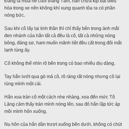
Đang là mùa hè cuối tháng Tám, hắn chưa kịp bật điều
hòa trong xe nên không khí xung quanh tỏa ra có phần
nóng bức.
Sau khi cô lấy lại tinh thần thì chỉ thấy bên trong ánh mắt
đen nhánh của hắn tất cả đều là cô, tất cả những nóng
bỏng, đáng sợ, ham muốn mãnh liệt đều cất trong đôi mắt
lạnh lùng ấy.
Cô không thể nhìn rõ bên trong có bao nhiêu dịu dàng.
Tay hắn lướt qua gò má cô, rõ ràng rất nóng nhưng cô lại
rùng mình một cái.
Hắn xoa trán cô một cách nhẹ nhàng, xoa đến mức Tô
Lăng cảm thấy trán mình nóng lên, sau đó hắn lập tức áp
môi mình hôn xuống.
Nụ hôn của hắn dần trượt xuống bên dưới, không có chút