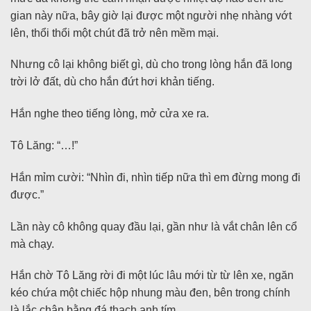
gian này nữa, bây giờ lại được một người nhẹ nhàng vớt
lên, thổi thổi một chút đã trở nên mềm mại.
Nhưng cô lại không biết gì, dù cho trong lòng hắn đã long
trời lở đất, dù cho hắn đứt hơi khản tiếng.
Hắn nghe theo tiếng lòng, mở cửa xe ra.
Tô Lăng: “…!”
Hắn mỉm cười: “Nhìn đi, nhìn tiếp nữa thì em đừng mong đi
được.”
Lần này cô không quay đầu lại, gần như là vắt chân lên cổ
mà chạy.
Hắn chờ Tô Lăng rời đi một lúc lâu mới từ từ lên xe, ngăn
kéo chứa một chiếc hộp nhung màu đen, bên trong chính
là lắc chân bằng đá thạch anh tím.