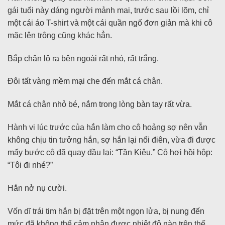
gái tuổi này dáng người mảnh mai, trước sau lồi lõm, chỉ
một cái áo T-shirt và một cái quần ngố đơn giản mà khi cô
mặc lên trông cũng khác hẳn.
Bắp chân lộ ra bên ngoài rất nhỏ, rất trắng.
Đôi tất vàng mềm mại che đến mắt cá chân.
Mắt cá chân nhỏ bé, nắm trong lòng bàn tay rất vừa.
Hành vi lúc trước của hắn làm cho cô hoảng sợ nên vẫn
không chịu tin tưởng hắn, sợ hắn lại nổi điên, vừa đi được
mấy bước cô đã quay đầu lại: “Tần Kiêu.” Cô hơi hồi hộp:
“Tôi đi nhé?”
Hắn nở nụ cười.
Vốn dĩ trái tim hắn bị đặt trên một ngọn lửa, bị nung đến
mức đã không thể cảm nhận được nhiệt độ nào trên thế