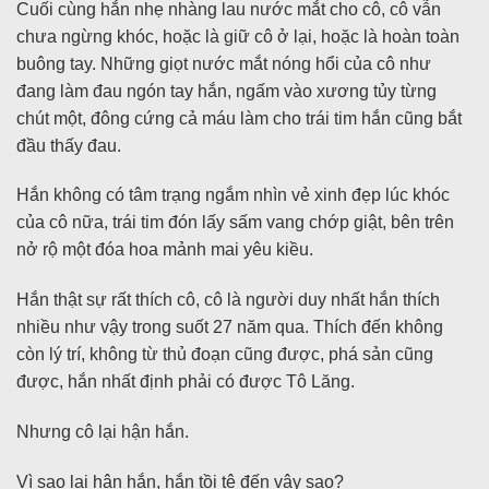
Cuối cùng hắn nhẹ nhàng lau nước mắt cho cô, cô vẫn
chưa ngừng khóc, hoặc là giữ cô ở lại, hoặc là hoàn toàn
buông tay. Những giọt nước mắt nóng hổi của cô như
đang làm đau ngón tay hắn, ngấm vào xương tủy từng
chút một, đông cứng cả máu làm cho trái tim hắn cũng bắt
đầu thấy đau.
Hắn không có tâm trạng ngắm nhìn vẻ xinh đẹp lúc khóc
của cô nữa, trái tim đón lấy sấm vang chớp giật, bên trên
nở rộ một đóa hoa mảnh mai yêu kiều.
Hắn thật sự rất thích cô, cô là người duy nhất hắn thích
nhiều như vậy trong suốt 27 năm qua. Thích đến không
còn lý trí, không từ thủ đoạn cũng được, phá sản cũng
được, hắn nhất định phải có được Tô Lăng.
Nhưng cô lại hận hắn.
Vì sao lại hận hắn, hắn tồi tệ đến vậy sao?