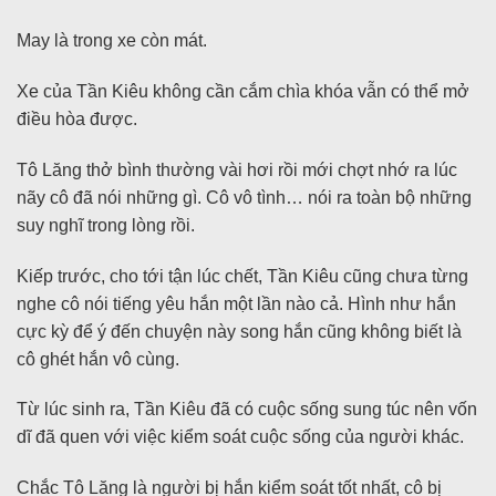
May là trong xe còn mát.
Xe của Tần Kiêu không cần cắm chìa khóa vẫn có thể mở
điều hòa được.
Tô Lăng thở bình thường vài hơi rồi mới chợt nhớ ra lúc
nãy cô đã nói những gì. Cô vô tình… nói ra toàn bộ những
suy nghĩ trong lòng rồi.
Kiếp trước, cho tới tận lúc chết, Tần Kiêu cũng chưa từng
nghe cô nói tiếng yêu hắn một lần nào cả. Hình như hắn
cực kỳ để ý đến chuyện này song hắn cũng không biết là
cô ghét hắn vô cùng.
Từ lúc sinh ra, Tần Kiêu đã có cuộc sống sung túc nên vốn
dĩ đã quen với việc kiểm soát cuộc sống của người khác.
Chắc Tô Lăng là người bị hắn kiểm soát tốt nhất, cô bị