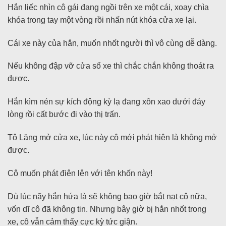
Hắn liếc nhìn cô gái đang ngồi trên xe một cái, xoay chìa
khóa trong tay một vòng rồi nhấn nút khóa cửa xe lại.
Cái xe này của hắn, muốn nhốt người thì vô cùng dễ dàng.
Nếu không đập vỡ cửa sổ xe thì chắc chắn không thoát ra
được.
Hắn kìm nén sự kích động kỳ lạ đang xôn xao dưới đáy
lòng rồi cất bước đi vào thị trấn.
Tô Lăng mở cửa xe, lúc này cô mới phát hiện là không mở
được.
Cô muốn phát điên lên với tên khốn này!
Dù lúc nãy hắn hứa là sẽ không bao giờ bắt nạt cô nữa,
vốn dĩ cô đã không tin. Nhưng bây giờ bị hắn nhốt trong
xe, cô vẫn cảm thấy cực kỳ tức giận.