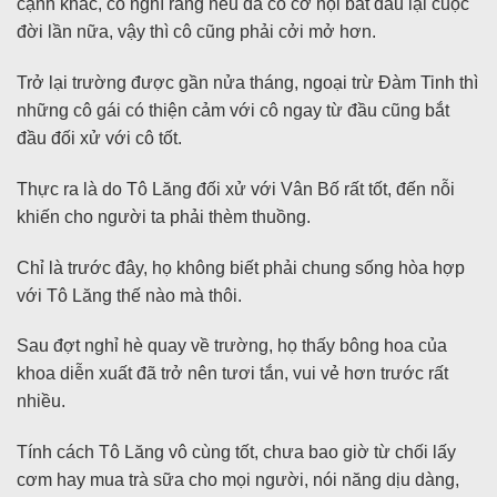
cạnh khác, cô nghĩ rằng nếu đã có cơ hội bắt đầu lại cuộc
đời lần nữa, vậy thì cô cũng phải cởi mở hơn.
Trở lại trường được gần nửa tháng, ngoại trừ Đàm Tinh thì
những cô gái có thiện cảm với cô ngay từ đầu cũng bắt
đầu đối xử với cô tốt.
Thực ra là do Tô Lăng đối xử với Vân Bố rất tốt, đến nỗi
khiến cho người ta phải thèm thuồng.
Chỉ là trước đây, họ không biết phải chung sống hòa hợp
với Tô Lăng thế nào mà thôi.
Sau đợt nghỉ hè quay về trường, họ thấy bông hoa của
khoa diễn xuất đã trở nên tươi tắn, vui vẻ hơn trước rất
nhiều.
Tính cách Tô Lăng vô cùng tốt, chưa bao giờ từ chối lấy
cơm hay mua trà sữa cho mọi người, nói năng dịu dàng,