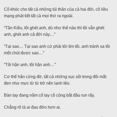
Cô khóc cho tất cả những tủi thân của cả hai đời, cô liều
mạng phát tiết tất cả mọi thứ ra ngoài.
“Tần Kiêu, tôi ghét anh, dù như thế nào thì tôi vẫn ghét
anh, ghét anh cả đời này…”
“Tại sao… Tại sao anh cứ phải tới tìm tôi, anh tránh xa tôi
một chút được sao…”
“Tôi hận anh, tôi hận anh…”
Cơ thể hắn cứng đờ, tất cả những sục sôi trong đôi mắt
đen như mực từ từ trở nên lạnh lẽo.
Bàn tay đang nắm cổ tay cô cũng bắt đầu run rẩy.
Chẳng rõ là ai đau đớn hơn ai.