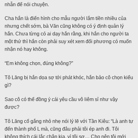
nhẫn để nói chuyện.
Cha hắn là điển hình cho mẫu người lắm tiền nhiều của
nhưng chết sớm, bà Văn cũng không có ý định quản lý
hắn. Chưa từng có ai dạy hắn rằng, khi hắn cho người ta
một thứ thì hắn còn phải suy xét xem đối phương có muốn
nhận nó hay không.
“Em không chọn, đúng không?”
Tô Lăng bị hắn dọa sợ tới phát khóc, hắn bảo cô chọn kiểu
gì?
Sao cô có thể đồng ý cái yêu cầu vô liêm sỉ như vậy
được?
Tô Lăng cố gắng nhỏ nhẹ nói lý lẽ với Tần Kiêu: “Là anh tự
đến thành phố L mà, cũng đâu phải tôi ép anh đi. Tôi
không thích cái lắc chân kia, vì tôi sợ… Cho nên tôi mới