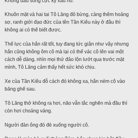
Không đau song cực kỳ xấu hổ.
Khuôn mặt và hai tai Tô Lăng đỏ bừng, càng thêm hoảng
sợ, ranh giới đạo đức của tên Tần Kiêu này ở đâu thì
không ai có thể biết được.
Thể lực của hắn rất tốt, tuy đang tức giận như vậy nhưng
hắn cũng không ôm cô mà lại có thể vác cô lên vai một
cách dễ dàng, nhìn mọi thứ đảo lộn lướt qua trước mặt
mình, Tô Lăng cảm thấy hết sức khó chịu.
Xe của Tần Kiêu đỗ cách đó không xa, hắn ném cô vào
băng ghế sau.
Tô Lăng thở không ra hơi, não vẫn tắc nghẽn mà đầu thì
còn hơi choáng váng.
Người đàn ông đó đè xuống người cô.