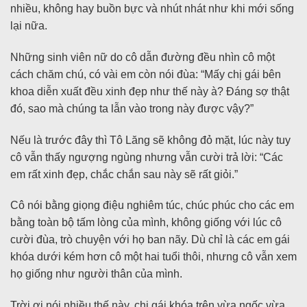
nhiều, không hay buồn bực và nhút nhát như khi mới sống
lại nữa.
Những sinh viên nữ do cô dẫn đường đều nhìn cô một
cách chăm chú, có vài em còn nói đùa: “Mấy chị gái bên
khoa diễn xuất đều xinh đẹp như thế này à? Đáng sợ thật
đó, sao mà chúng ta lẫn vào trong này được vậy?”
Nếu là trước đây thì Tô Lăng sẽ không đỏ mặt, lúc này tuy
cô vẫn thấy ngượng ngùng nhưng vẫn cười trả lời: “Các
em rất xinh đẹp, chắc chắn sau này sẽ rất giỏi.”
Cô nói bằng giọng điệu nghiêm túc, chúc phúc cho các em
bằng toàn bộ tấm lòng của mình, không giống với lúc cô
cười đùa, trò chuyện với họ ban nãy. Dù chỉ là các em gái
khóa dưới kém hơn cô một hai tuổi thôi, nhưng cô vẫn xem
họ giống như người thân của mình.
Trời ơi nói nhiều thế này, chị gái khóa trên vừa ngốc vừa