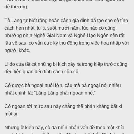
dễ thương.
Tô Lăng tự biết rằng hoàn cảnh gia đình đã tạo cho cô tính
cách hèn nhát, tự ti, suốt mười năm, lúc nào cô cũng
nhường nhịn Nghê Giai Nam và Nghê Hạo Ngôn nên rất
lâu về sau, cô vẫn cực kỳ thụ động trong việc hòa nhập với
người khác.
Lí do của tất cả những bi kịch xảy ra trong kiếp trước cũng
đều liên quan đến tính cách của cô.
Cô được bà ngoại nuôi lớn, câu mà bà ngoại nói nhiều
nhất chính là: “Lăng Lăng phải ngoan nhé.”
Cô ngoan tới mức sau này chẳng thể phản kháng bất kì
một ai.
Nhưng ở kiếp này, cô đã nhìn nhận vấn đề theo một khía