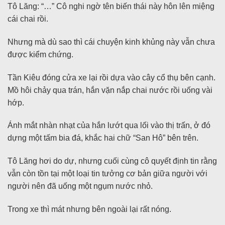
Tô Lăng: “…” Cô nghi ngờ tên biến thái này hôn lên miệng
cái chai rồi.
Nhưng mà dù sao thì cái chuyện kinh khủng này vẫn chưa
được kiểm chứng.
Tần Kiêu đóng cửa xe lại rồi dựa vào cây cổ thụ bên cạnh.
Mồ hôi chảy qua trán, hắn vặn nắp chai nước rồi uống vài
hớp.
Ánh mắt nhàn nhạt của hắn lướt qua lối vào thị trấn, ở đó
dựng một tấm bia đá, khắc hai chữ “San Hô” bên trên.
Tô Lăng hơi do dự, nhưng cuối cùng cô quyết định tin rằng
vẫn còn tồn tại một loại tin tưởng cơ bản giữa người với
người nên đã uống một ngụm nước nhỏ.
Trong xe thì mát nhưng bên ngoài lại rất nóng.