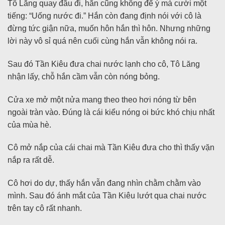
Tô Lăng quay đầu đi, hắn cũng không để ý mà cười một
tiếng: “Uống nước đi.” Hắn còn đang định nói với cô là
đừng tức giận nữa, muốn hôn hắn thì hôn. Nhưng những
lời này vô sỉ quá nên cuối cùng hắn vẫn không nói ra.
Sau đó Tần Kiêu đưa chai nước lạnh cho cô, Tô Lăng
nhận lấy, chỗ hắn cầm vẫn còn nóng bỏng.
Cửa xe mở một nửa mang theo theo hơi nóng từ bên
ngoài tràn vào. Đúng là cái kiểu nóng oi bức khó chịu nhất
của mùa hè.
Cô mở nắp của cái chai mà Tần Kiêu đưa cho thì thấy vặn
nắp ra rất dễ.
Cô hơi do dự, thấy hắn vẫn đang nhìn chằm chằm vào
mình. Sau đó ánh mắt của Tần Kiêu lướt qua chai nước
trên tay cô rất nhanh.