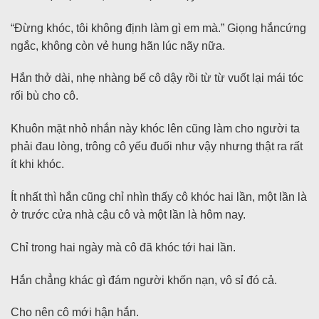
“Đừng khóc, tôi không định làm gì em mà.” Giọng hắncứng
ngắc, không còn vẻ hung hãn lúc nãy nữa.
Hắn thở dài, nhẹ nhàng bế cô dậy rồi từ từ vuốt lại mái tóc
rối bù cho cô.
Khuôn mặt nhỏ nhắn này khóc lên cũng làm cho người ta
phải đau lòng, trông cô yếu đuối như vậy nhưng thật ra rất
ít khi khóc.
Ít nhất thì hắn cũng chỉ nhìn thấy cô khóc hai lần, một lần là
ở trước cửa nhà cậu cô và một lần là hôm nay.
Chỉ trong hai ngày mà cô đã khóc tới hai lần.
Hắn chẳng khác gì đám người khốn nạn, vô sỉ đó cả.
Cho nên cô mới hận hắn.