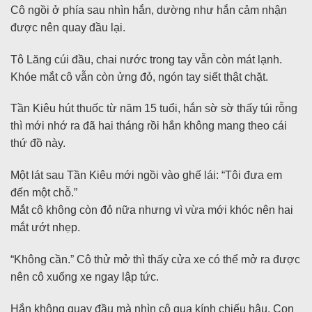
Cô ngồi ở phía sau nhìn hắn, dường như hắn cảm nhận
được nên quay đầu lại.
Tô Lăng cúi đầu, chai nước trong tay vẫn còn mát lạnh.
Khóe mắt cô vẫn còn ửng đỏ, ngón tay siết thật chặt.
Tần Kiêu hút thuốc từ năm 15 tuổi, hắn sờ sờ thấy túi rỗng
thì mới nhớ ra đã hai tháng rồi hắn không mang theo cái
thứ đồ này.
Một lát sau Tần Kiêu mới ngồi vào ghế lái: “Tôi đưa em
đến một chỗ.”
Mắt cô không còn đỏ nữa nhưng vì vừa mới khóc nên hai
mắt ướt nhẹp.
“Không cần.” Cô thử mở thì thấy cửa xe có thể mở ra được
nên cô xuống xe ngay lập tức.
Hắn không quay đầu mà nhìn cô qua kính chiếu hậu. Con