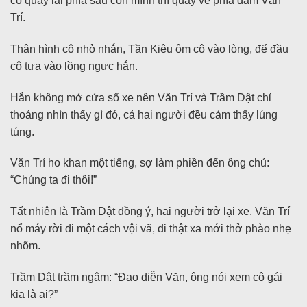
cô quay lại phía sau còn mình thì quay về phía đám Văn
Trí.
Thân hình cô nhỏ nhắn, Tần Kiêu ôm cô vào lòng, để đầu
cô tựa vào lồng ngực hắn.
Hắn không mở cửa sổ xe nên Văn Trí và Trầm Dật chỉ
thoáng nhìn thấy gì đó, cả hai người đều cảm thấy lúng
túng.
Văn Trí ho khan một tiếng, sợ làm phiền đến ông chủ:
“Chúng ta đi thôi!”
Tất nhiên là Trầm Dật đồng ý, hai người trở lại xe. Văn Trí
nổ máy rời đi một cách vội vã, đi thật xa mới thở phào nhẹ
nhõm.
Trầm Dật trầm ngâm: “Đạo diễn Văn, ông nói xem cô gái
kia là ai?”