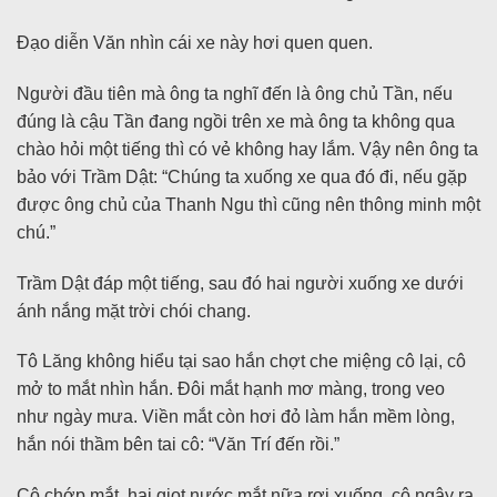
Đạo diễn Văn nhìn cái xe này hơi quen quen.
Người đầu tiên mà ông ta nghĩ đến là ông chủ Tần, nếu
đúng là cậu Tần đang ngồi trên xe mà ông ta không qua
chào hỏi một tiếng thì có vẻ không hay lắm. Vậy nên ông ta
bảo với Trầm Dật: “Chúng ta xuống xe qua đó đi, nếu gặp
được ông chủ của Thanh Ngu thì cũng nên thông minh một
chú.”
Trầm Dật đáp một tiếng, sau đó hai người xuống xe dưới
ánh nắng mặt trời chói chang.
Tô Lăng không hiểu tại sao hắn chợt che miệng cô lại, cô
mở to mắt nhìn hắn. Đôi mắt hạnh mơ màng, trong veo
như ngày mưa. Viền mắt còn hơi đỏ làm hắn mềm lòng,
hắn nói thầm bên tai cô: “Văn Trí đến rồi.”
Cô chớp mắt, hai giọt nước mắt nữa rơi xuống, cô ngây ra