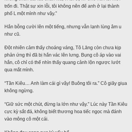
trốn đi. Thật sự xin lỗi, tôi không nên để anh ở lại thành
phố L một mình như vậy.”
Hắn bỗng cười lên một tiếng, nhưng vẫn lạnh lùng âm u
như cũ.
Đột nhiên cảm thấy choáng váng, Tô Lăng còn chưa kịp
phản ứng thì đã bị hắn vác lên lưng. Bụng cô áp vào vai
hắn, cô chỉ có thể nhìn thấy quang cảnh lộn ngược lướt
qua mắt mình.
“Tần Kiêu… Anh làm cái gì vậy! Buông tôi ra.” Cô giãy giụa
không ngừng.
“Giữ sức một chút, đừng la lớn như vậy.” Lúc này Tần Kiêu
cực kỳ sắt đá, không biết thương hoa tiếc ngọc mà đánh
vào mông cô một cái.