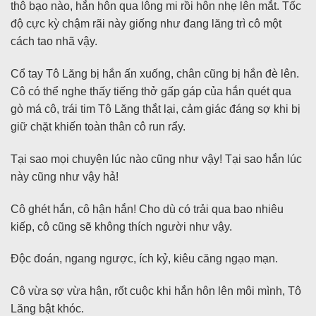
thô bạo nào, hắn hôn qua lông mi rồi hôn nhẹ lên mắt. Tốc
độ cực kỳ chậm rãi này giống như đang lăng trì cô một
cách tao nhã vậy.
Cổ tay Tô Lăng bị hắn ấn xuống, chân cũng bị hắn đè lên.
Cô có thể nghe thấy tiếng thở gấp gáp của hắn quét qua
gò má cô, trái tim Tô Lăng thắt lại, cảm giác đáng sợ khi bị
giữ chặt khiến toàn thân cô run rẩy.
Tại sao mọi chuyện lúc nào cũng như vậy! Tại sao hắn lúc
này cũng như vậy hả!
Cô ghét hắn, cô hận hắn! Cho dù có trải qua bao nhiêu
kiếp, cô cũng sẽ không thích người như vậy.
Độc đoán, ngang ngược, ích kỷ, kiêu căng ngạo mạn.
Cô vừa sợ vừa hận, rốt cuộc khi hắn hôn lên môi mình, Tô
Lăng bật khóc.