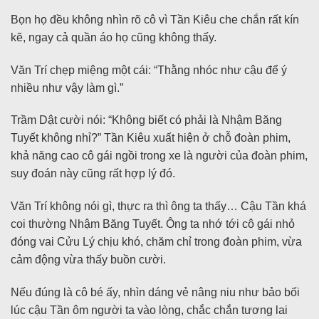
Bọn họ đều không nhìn rõ cô vì Tần Kiêu che chắn rất kín
kẽ, ngay cả quần áo họ cũng không thấy.
Văn Trí chẹp miệng một cái: “Thằng nhóc như cậu để ý
nhiều như vậy làm gì.”
Trầm Dật cười nói: “Không biết có phải là Nhậm Băng
Tuyết không nhỉ?” Tần Kiêu xuất hiện ở chỗ đoàn phim,
khả năng cao cô gái ngồi trong xe là người của đoàn phim,
suy đoán này cũng rất hợp lý đó.
Văn Trí không nói gì, thực ra thì ông ta thấy… Cậu Tần khá
coi thường Nhậm Băng Tuyết. Ông ta nhớ tới cô gái nhỏ
đóng vai Cửu Lý chịu khó, chăm chỉ trong đoàn phim, vừa
cảm động vừa thấy buồn cười.
Nếu đúng là cô bé ấy, nhìn dáng vẻ nâng niu như bảo bối
lúc cậu Tần ôm người ta vào lòng, chắc chắn tương lai