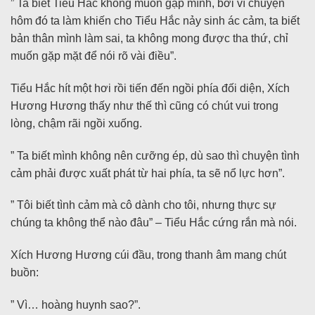
” Ta biết Tiểu Hắc không muốn gặp mình, bởi vì chuyện
hôm đó ta làm khiến cho Tiểu Hắc nảy sinh ác cảm, ta biết
bản thân mình làm sai, ta không mong được tha thứ, chỉ
muốn gặp mặt để nói rõ vài điều”.
Tiểu Hắc hít một hơi rồi tiến đến ngồi phía đối diện, Xích
Hương Hương thấy như thế thì cũng có chút vui trong
lòng, chậm rãi ngồi xuống.
” Ta biết mình không nên cưỡng ép, dù sao thì chuyện tình
cảm phải được xuất phát từ hai phía, ta sẽ nổ lực hơn”.
” Tôi biết tình cảm mà cô dành cho tôi, nhưng thực sự
chúng ta không thể nào đâu” – Tiểu Hắc cứng rắn mà nói.
Xích Hương Hương cúi đầu, trong thanh âm mang chút
buồn:
” Vì… hoàng huynh sao?”.