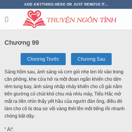
ADD ANYTHING HERE OR JUST REMOVE IT...
Chương 99
Chương Trước
Chương Sau
Sáng hôm sau, ánh sáng và cơn gió nhẹ len lỏi vào trong
căn phòng, khe cửa hở ra một đoạn ngắn khiến cho tấm
rèm tung bay, ánh sáng nhấp nháy khiến cho cô gái nằm
trên giường có chút khó chịu mà nhíu mày, Tiểu Hắc mở
mắt ra liền nhìn thấy yết hầu của người đàn ông, điều đó
làm cho cô bị doạ sợ vội vàng thét lên một tiếng rồi nhanh
chóng bật dậy.
” Á!”.