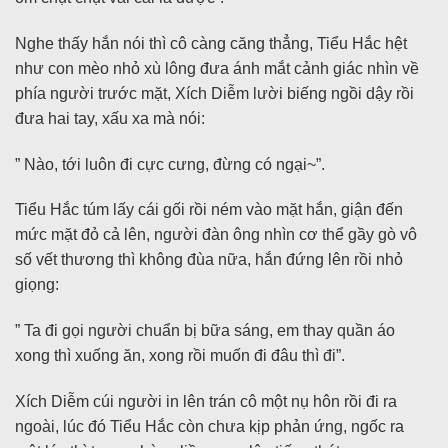
Nghe thấy hắn nói thì cô càng căng thẳng, Tiểu Hắc hệt
như con mèo nhỏ xù lông đưa ánh mắt cảnh giác nhìn về
phía người trước mặt, Xích Diễm lười biếng ngồi dậy rồi
đưa hai tay, xấu xa mà nói:
” Nào, tới luôn đi cực cưng, đừng có ngại~”.
Tiểu Hắc túm lấy cái gối rồi ném vào mặt hắn, giận đến
mức mặt đỏ cả lên, người đàn ông nhìn cơ thể gầy gò vô
số vết thương thì không đùa nữa, hắn đứng lên rồi nhỏ
giọng:
” Ta đi gọi người chuẩn bị bữa sáng, em thay quần áo
xong thì xuống ăn, xong rồi muốn đi đâu thì đi”.
Xích Diễm cúi người in lên trán cô một nụ hôn rồi đi ra
ngoài, lúc đó Tiểu Hắc còn chưa kịp phản ứng, ngốc ra