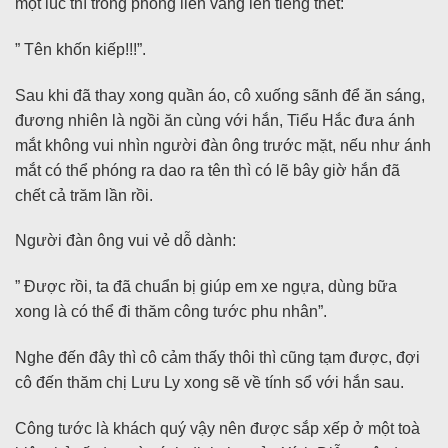
một lúc thì trong phòng liền vang lên tiếng thét:
” Tên khốn kiếp!!!”.
Sau khi đã thay xong quần áo, cô xuống sãnh để ăn sáng,
đương nhiên là ngồi ăn cùng với hắn, Tiểu Hắc đưa ánh
mắt không vui nhìn người đàn ông trước mặt, nếu như ánh
mắt có thể phóng ra dao ra tên thì có lẽ bây giờ hắn đã
chết cả trăm lần rồi.
Người đàn ông vui vẻ dỗ dành:
” Được rồi, ta đã chuẩn bị giúp em xe ngựa, dùng bữa
xong là có thể đi thăm công tước phu nhân”.
Nghe đến đây thì cô cảm thấy thôi thì cũng tạm được, đợi
cô đến thăm chị Lưu Ly xong sẽ về tính sổ với hắn sau.
Công tước là khách quý vậy nên được sắp xếp ở một toà