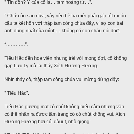
” Tin đồn? Ý của cô là… tam hoàng tử…”.
” Chứ còn sao nữa, vậy nên bệ hạ mới phải gấp rút muốn
cậu ta kết hôn với thập tam công chúa đấy, vì sợ con trai
anh dũng nhất của mình… không có con cháu nối dõi”.
“…………”.
Tiểu Hắc đến hoa viên nhưng trái với mong đợi, cô không
gặp Lưu Ly mà lại thấy Xích Hương Hương.
Nhìn thấy cô, thập tam công chúa vui mừng đứng dậy:
” Tiểu Hắc”.
Tiểu Hắc gương mặt có chút không biểu cảm nhưng vẫn
có thể nhận ra được tâm trạng cô có chút không vui, Xích
Hương Hương hơi cúi đâuuf, nhỏ giọng: