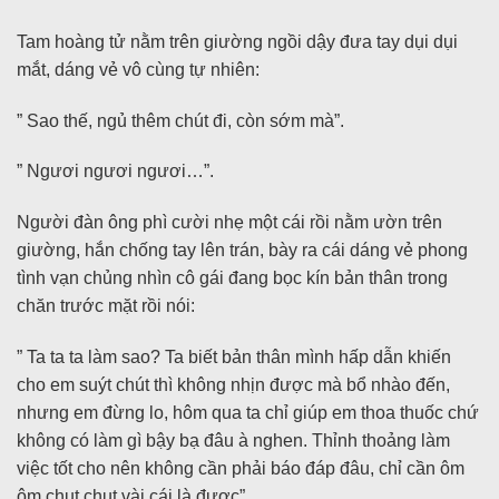
Tam hoàng tử nằm trên giường ngồi dậy đưa tay dụi dụi
mắt, dáng vẻ vô cùng tự nhiên:
” Sao thế, ngủ thêm chút đi, còn sớm mà”.
” Ngươi ngươi ngươi…”.
Người đàn ông phì cười nhẹ một cái rồi nằm ườn trên
giường, hắn chống tay lên trán, bày ra cái dáng vẻ phong
tình vạn chủng nhìn cô gái đang bọc kín bản thân trong
chăn trước mặt rồi nói:
” Ta ta ta làm sao? Ta biết bản thân mình hấp dẫn khiến
cho em suýt chút thì không nhịn được mà bổ nhào đến,
nhưng em đừng lo, hôm qua ta chỉ giúp em thoa thuốc chứ
không có làm gì bậy bạ đâu à nghen. Thỉnh thoảng làm
việc tốt cho nên không cần phải báo đáp đâu, chỉ cần ôm
ôm chụt chụt vài cái là được”.