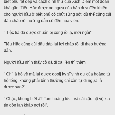
biệt phủ rất đẹp và cách dinh thự của Xích Diễm một đoạn
khá gần, Tiểu Hắc được xe ngựa của hắn đưa đến khiến
cho người hầu ở biệt phủ có chút sững sốt, dù thế cũng cúi
đầu chào rồi hướng dẫn cô đến hoa viên.
” Tiệc trà đã được chuẩn bị xong rồi ạ, mời ngài”.
Tiểu Hắc cũng cúi đầu đáp lại lời chào rồi đi theo hướng
dẫn.
Người hầu nhìn thấy cô đã đi xa liền thì thầm:
” Chỉ là hộ vệ mà lại được đooij kỵ sĩ vinh dự của hoàng tử
hộ tống, không phải bình thường chỉ cần tự đi ngựa là
được sao?”.
” Chậc, không biết à? Tam hoàng tử… và cái cậu hộ vệ kia
tin đồn lan khắp nơi rồi”.