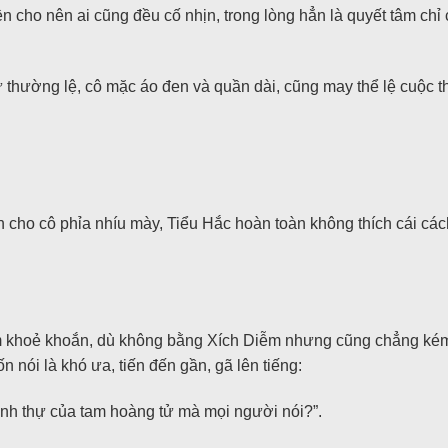
n cho nên ai cũng đều cố nhịn, trong lòng hẳn là quyết tâm chỉ c
hư thường lệ, cô mặc áo đen và quần dài, cũng may thể lệ cuộc th
n cho cô phỉa nhíu mày, Tiểu Hắc hoàn toàn không thích cái c
khoẻ khoắn, dù không bằng Xích Diễm nhưng cũng chẳng kém là 
nói là khó ưa, tiến đến gần, gã lên tiếng:
inh thự của tam hoàng tử mà mọi người nói?”.