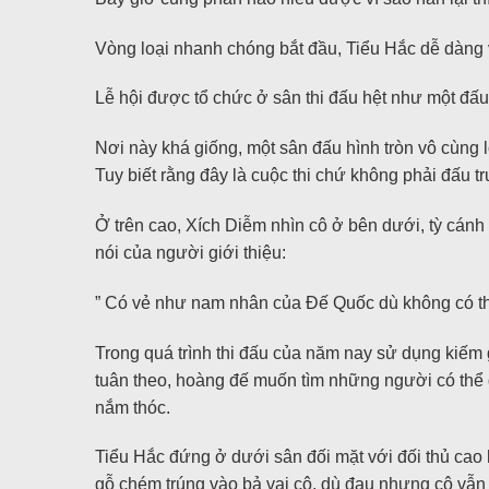
Vòng loại nhanh chóng bắt đầu, Tiểu Hắc dễ dàng v
Lễ hội được tổ chức ở sân thi đấu hệt như một đấu
Nơi này khá giống, một sân đấu hình tròn vô cùng l
Tuy biết rằng đây là cuộc thi chứ không phải đấu 
Ở trên cao, Xích Diễm nhìn cô ở bên dưới, tỳ cánh 
nói của người giới thiệu:
” Có vẻ như nam nhân của Đế Quốc dù không có thân
Trong quá trình thi đấu của năm nay sử dụng kiếm 
tuân theo, hoàng đế muốn tìm những người có thể đ
nắm thóc.
Tiểu Hắc đứng ở dưới sân đối mặt với đối thủ cao 
gỗ chém trúng vào bả vai cô, dù đau nhưng cô vẫ