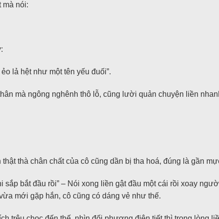
t mà nói:
:
ẻo lả hệt như một tên yếu đuối”.
 thân mà ngông nghênh thô lỗ, cũng lười quản chuyện liền nhan
h thật thà chân chất của cô cũng dần bị tha hoá, đúng là gần mực
hi sắp bắt đầu rồi” – Nói xong liền gật đầu một cái rồi xoay ng
 vừa mới gặp hắn, cô cũng có dáng vẻ như thế.
h trêu chọc đến thế, nhìn đối phương điên tiết thì trong lòng li