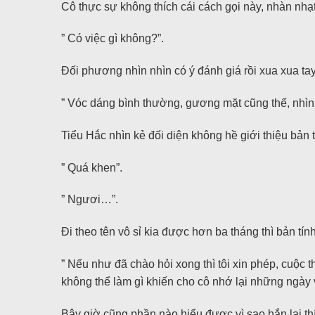
Cô thực sự không thích cái cách gọi này, nhàn nhạ
” Có việc gì không?”.
Đối phương nhìn nhìn có ý đánh giá rồi xua xua tay
” Vóc dáng bình thường, gương mặt cũng thế, nhìn 
Tiểu Hắc nhìn kẻ đối diện không hề giới thiệu bản
” Quá khen”.
” Ngươi…”.
Đi theo tên vô sỉ kia được hơn ba tháng thì bản tín
” Nếu như đã chào hỏi xong thì tôi xin phép, cuộc t
không thể làm gì khiến cho cô nhớ lại những ngày
Bây giờ cũng phần nào hiểu được vì sao hắn lại thíc