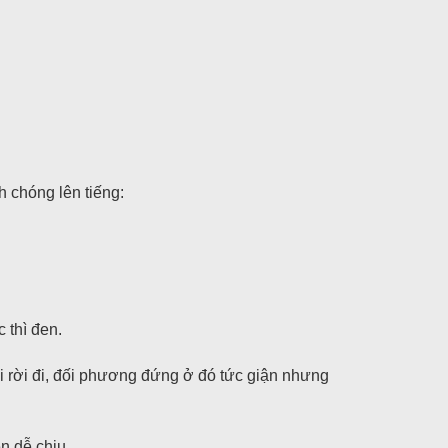
h chóng lên tiếng:
 thì đen.
ười rời đi, đối phương đứng ở đó tức giận nhưng
ền dễ chịu.