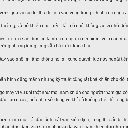
ượt qua vô số đối thủ để tiến vào vòng trong, chính cô cũng c
 trường, và nó khiến cho Tiểu Hắc có chút không vui vì nhớ đế
ớn ở dưới sân, bốn bề là nơi của người đến xem, vị trí cao nhấ
trường nhưng trong lòng vẫn bức rức khó chịu.
tay vào ghế im lặng không nói gì, xung quanh lúc này ngoài tiế
 hình dũng mãnh nhưng kỹ thuật cũng rất khá khiến cho đối th
gỗ thay vì vũ khí thật như mọi năm khiến cho người tham gia có
ào tạo được, nếu như sử dụng vũ khí dù không chết thì cũng bị
hơn mình một cái đầu ánh mắt vẫn kiên định, trong thi đấu bị t
n phản đòn đâm vào sườn phải và đá vào chân khiến đối phương