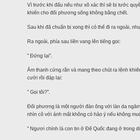
Vì trước khi đấu nếu như xô xác thì sẽ bị tước quyề
khiến cho đối phương sống không bằng chết.
Sau khi đã chuẩn bị xong thì có thể đi ra ngoài, n
Ra ngoài, phía sau liền vang lên tiếng gọi:
” Đứng lại”.
Âm thanh cứng rắn và mang theo chút ra lệnh khiế
cười rồi đáp lại:
” Gọi tôi?”.
Đối phương là một người đàn ông với làn da ngăm 
nhìn cô với ánh mắt không có hảo ý nếu không muốn 
” Ngươi chính là con tin ở Đế Quốc đang ở trong d