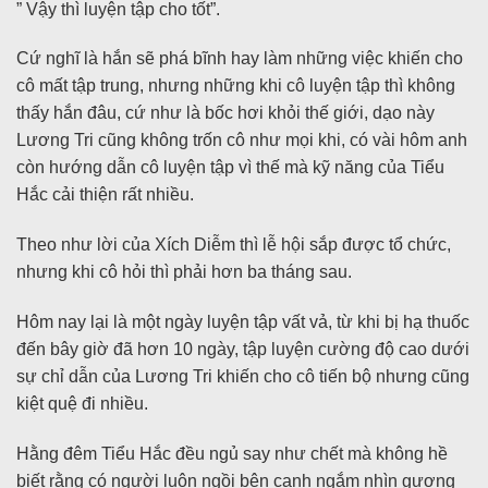
” Vậy thì luyện tập cho tốt”.
Cứ nghĩ là hắn sẽ phá bĩnh hay làm những việc khiến cho
cô mất tập trung, nhưng những khi cô luyện tập thì không
thấy hắn đâu, cứ như là bốc hơi khỏi thế giới, dạo này
Lương Tri cũng không trốn cô như mọi khi, có vài hôm anh
còn hướng dẫn cô luyện tập vì thế mà kỹ năng của Tiểu
Hắc cải thiện rất nhiều.
Theo như lời của Xích Diễm thì lễ hội sắp được tổ chức,
nhưng khi cô hỏi thì phải hơn ba tháng sau.
Hôm nay lại là một ngày luyện tập vất vả, từ khi bị hạ thuốc
đến bây giờ đã hơn 10 ngày, tập luyện cường độ cao dưới
sự chỉ dẫn của Lương Tri khiến cho cô tiến bộ nhưng cũng
kiệt quệ đi nhiều.
Hằng đêm Tiểu Hắc đều ngủ say như chết mà không hề
biết rằng có người luôn ngồi bên cạnh ngắm nhìn gương