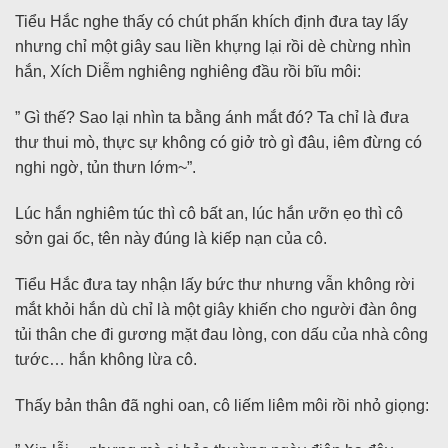
Tiểu Hắc nghe thấy có chút phấn khích định đưa tay lấy
nhưng chỉ một giây sau liền khựng lại rồi dè chừng nhìn
hắn, Xích Diễm nghiêng nghiêng đầu rồi bĩu môi:
” Gì thế? Sao lại nhìn ta bằng ánh mắt đó? Ta chỉ là đưa
thư thui mò, thực sự không có giở trò gì đâu, iêm đừng có
nghi ngờ, tủn thưn lớm~”.
Lúc hắn nghiêm túc thì cô bất an, lúc hắn ưỡn ẹo thì cô
sởn gai ốc, tên này đúng là kiếp nạn của cô.
Tiểu Hắc đưa tay nhận lấy bức thư nhưng vẫn không rời
mắt khỏi hắn dù chỉ là một giây khiến cho người đàn ông
tủi thân che đi gương mặt đau lòng, con dấu của nhà công
tước… hắn không lừa cô.
Thấy bản thân đã nghi oan, cô liếm liêm môi rồi nhỏ giọng: