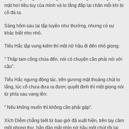
mặt hơi tiều tuỵ của mình và lo lắng đắp lại chăn mỗi khi bị
cô đá ra.
Sáng hôm sau lại tập luyện như thường, nhưng có sự
khác biệt nho nhỏ.
Tiểu Hắc tập vung kiếm thì một nữ hầu đi đến nhỏ giọng:
” Thập tam công chúa đến, nói có chuyện cần phải nói với
cậu”.
Tiểu Hắc ngưng động tác, trên gương mặt thoáng chút lo
lắng, lúc cô chưa đưa ra được quyết định thì một giọng nói
từ phía sau vang lên:
” Nếu không muốn thì không cần phải gặp”.
Xích Diễm chẳng biết từ bao giờ đã xuất hiện, trên tay cầm
một phong thư, hắn đảo mắt nhìn nữ hầu một chút rồi lại