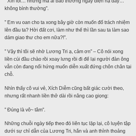
” Xin lỗi… nhưng mà ai bảo thường ngày điện hạ đây…
không bình thường”.
” Em vu oan cho ta xong bây giờ còn muốn đổ trách nhiệm
lên đầu ta? Hời đất cơi, làm như thế thì lần sau ta làm sao
dám giao thư cho em nữa?!”.
” Vậy thì tôi sẽ nhờ Lương Tri ạ, cảm ơn” – Cô nói xong
liền cúi đầu chào rồi xoay lưng rồi đi để lại người đàn ông
vẫn còn đang nổi hứng muốn diễn xuất đứng chôn chân tại
chỗ.
Nhìn thấy cô vui vẻ, Xích Diễm cũng bất giác cười theo,
nhưng rất nhanh liền thở dài rồi nâng cao giọng:
” Đúng là vô~ tâm”.
Những chuỗi ngày tiếp theo đó liên tục lặp lại, cô luyện tập
dưới sự chỉ dẫn của Lương Tri, hắn và anh thỉnh thoảng