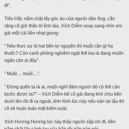
đi”.
Tiểu Hắc nắm chặt lấy góc áo của người đàn ông, cắn
răng cố giữ thần trí tỉnh táo, Xích Diễm xoay sang nhìn em
gái một cái liền nhạt giọng:
” Néu thực sự là hai bên tự nguyện thì muội cần gì hạ
thuốc? Còn canh phòng nghiêm ngặt thế kia là đang muốn
ngăn cản ai đây”.
” Muội… muội…”.
” Đừng quên ta là ai, muội nghĩ đám người đó có thể cản
bước được ta?” – Xích Diễm bế cô gái đang khó chịu bên
dưới lên rồi đi ra ngoài, tình hình lúc này nếu nán lại lâu thì
cô sẽ hoàn toàn mất kiểm soát.
Xích Hương Hương lúc này thấy người sắp rời đi, liền
nắm chặt lấy cánh tay của hắn rồi gấp gáp nói: