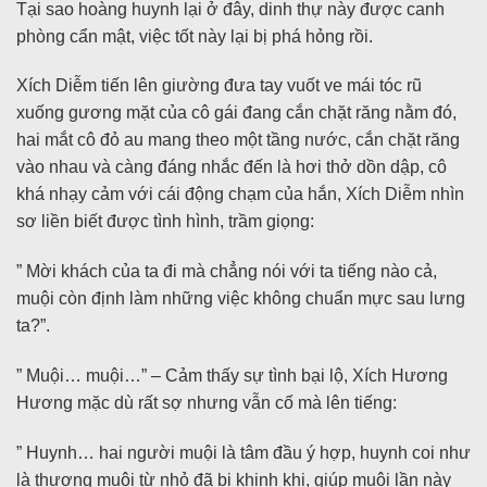
Tại sao hoàng huynh lại ở đây, dinh thự này được canh
phòng cẩn mật, việc tốt này lại bị phá hỏng rồi.
Xích Diễm tiến lên giường đưa tay vuốt ve mái tóc rũ
xuống gương mặt của cô gái đang cắn chặt răng nằm đó,
hai mắt cô đỏ au mang theo một tầng nước, cắn chặt răng
vào nhau và càng đáng nhắc đến là hơi thở dồn dập, cô
khá nhạy cảm với cái động chạm của hắn, Xích Diễm nhìn
sơ liền biết được tình hình, trầm giọng:
” Mời khách của ta đi mà chẳng nói với ta tiếng nào cả,
muội còn định làm những việc không chuẩn mực sau lưng
ta?”.
” Muội… muội…” – Cảm thấy sự tình bại lộ, Xích Hương
Hương mặc dù rất sợ nhưng vẫn cố mà lên tiếng:
” Huynh… hai người muội là tâm đầu ý hợp, huynh coi như
là thương muội từ nhỏ đã bị khinh khi, giúp muội lần này