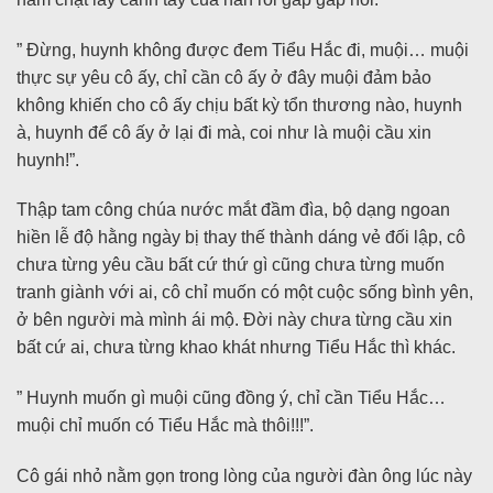
” Đừng, huynh không được đem Tiểu Hắc đi, muội… muội
thực sự yêu cô ấy, chỉ cần cô ấy ở đây muội đảm bảo
không khiến cho cô ấy chịu bất kỳ tổn thương nào, huynh
à, huynh để cô ấy ở lại đi mà, coi như là muội cầu xin
huynh!”.
Thập tam công chúa nước mắt đầm đìa, bộ dạng ngoan
hiền lễ độ hằng ngày bị thay thế thành dáng vẻ đối lập, cô
chưa từng yêu cầu bất cứ thứ gì cũng chưa từng muốn
tranh giành với ai, cô chỉ muốn có một cuộc sống bình yên,
ở bên người mà mình ái mộ. Đời này chưa từng cầu xin
bất cứ ai, chưa từng khao khát nhưng Tiểu Hắc thì khác.
” Huynh muốn gì muội cũng đồng ý, chỉ cần Tiểu Hắc…
muội chỉ muốn có Tiểu Hắc mà thôi!!!”.
Cô gái nhỏ nằm gọn trong lòng của người đàn ông lúc này