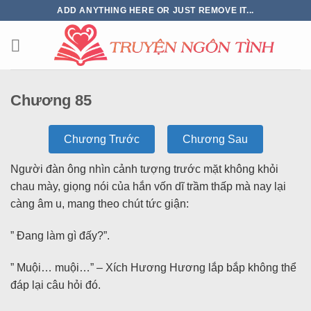
ADD ANYTHING HERE OR JUST REMOVE IT...
Chương 85
Chương Trước
Chương Sau
Người đàn ông nhìn cảnh tượng trước mặt không khỏi
chau mày, giọng nói của hắn vốn dĩ trầm thấp mà nay lại
càng âm u, mang theo chút tức giận:
” Đang làm gì đấy?”.
” Muội… muội…” – Xích Hương Hương lắp bắp không thể
đáp lại câu hỏi đó.