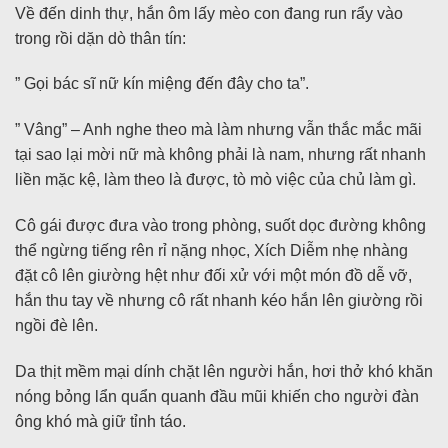
Về đến dinh thự, hắn ôm lấy mèo con đang run rẩy vào
trong rồi dặn dò thân tín:
” Gọi bác sĩ nữ kín miệng đến đây cho ta”.
” Vâng” – Anh nghe theo mà làm nhưng vẫn thắc mắc mãi
tại sao lại mời nữ mà không phải là nam, nhưng rất nhanh
liền mặc kệ, làm theo là được, tò mò việc của chủ làm gì.
Cô gái được đưa vào trong phòng, suốt dọc đường không
thể ngừng tiếng rên rỉ nặng nhọc, Xích Diễm nhẹ nhàng
đặt cô lên giường hệt như đối xử với một món đồ dễ vỡ,
hắn thu tay về nhưng cô rất nhanh kéo hắn lên giường rồi
ngồi đè lên.
Da thịt mềm mại dính chặt lên người hắn, hơi thở khó khăn
nóng bỏng lẩn quẩn quanh đầu mũi khiến cho người đàn
ông khó mà giữ tỉnh táo.