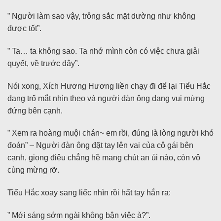
” Người làm sao vậy, trông sắc mặt dường như không
được tốt”.
” Ta… ta không sao. Ta nhớ mình còn có việc chưa giải
quyết, về trước đây”.
Nói xong, Xích Hương Hương liền chạy đi để lại Tiểu Hắc
đang trố mắt nhìn theo và người đàn ông đang vui mừng
đứng bên cạnh.
” Xem ra hoàng muội chán~ em rồi, đúng là lòng người khó
đoán” – Người đàn ông đặt tay lên vai của cô gái bên
cạnh, giọng điệu chẳng hề mang chút an ủi nào, còn vô
cùng mừng rỡ.
Tiểu Hắc xoay sang liếc nhìn rồi hất tay hắn ra:
” Mới sáng sớm ngài không bận việc à?”.