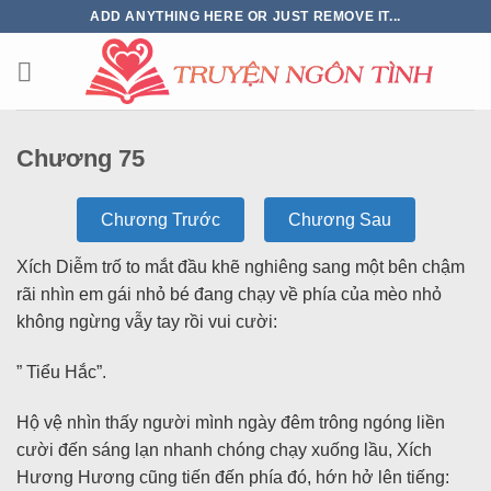
ADD ANYTHING HERE OR JUST REMOVE IT...
Chương 75
Chương Trước
Chương Sau
Xích Diễm trố to mắt đầu khẽ nghiêng sang một bên chậm
rãi nhìn em gái nhỏ bé đang chạy về phía của mèo nhỏ
không ngừng vẫy tay rồi vui cười:
” Tiểu Hắc”.
Hộ vệ nhìn thấy người mình ngày đêm trông ngóng liền
cười đến sáng lạn nhanh chóng chạy xuống lầu, Xích
Hương Hương cũng tiến đến phía đó, hớn hở lên tiếng: