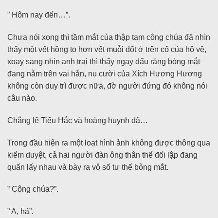
” Hôm nay đến…”.
Chưa nói xong thì tầm mắt của thập tam công chúa đã nhìn
thấy một vết hồng to hơn vết muỗi đốt ở trên cổ của hộ vệ,
xoay sang nhìn anh trai thì thấy ngay dấu răng bỏng mắt
đang nằm trên vai hắn, nụ cười của Xích Hương Hương
không còn duy trì được nữa, đờ người đứng đó không nói
câu nào.
Chẳng lẽ Tiểu Hắc và hoàng huynh đã…
Trong đầu hiện ra một loạt hình ảnh không được thông qua
kiểm duyệt, cả hai người đàn ông thân thể đối lập đang
quấn lấy nhau và bày ra vô số tư thế bỏng mắt.
” Công chúa?”.
” A, hả”.