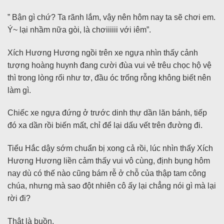
” Bận gì chứ? Ta rãnh lắm, vậy nên hôm nay ta sẽ chơi em.
Ý~ lại nhầm nữa gòi, là chơiiiiii với iêm”.
Xích Hương Hương ngồi trên xe ngựa nhìn thấy cảnh
tượng hoàng huynh đang cười đùa vui vẻ trêu chọc hộ vệ
thì trong lòng rối như tơ, đầu óc trống rỗng không biết nên
làm gì.
Chiếc xe ngựa đứng ở trước dinh thự dần lăn bánh, tiếp
đó xa dần rồi biến mất, chỉ để lại dấu vết trên đường đi.
Tiểu Hắc dậy sớm chuẩn bị xong cả rồi, lúc nhìn thấy Xích
Hương Hương liền cảm thấy vui vô cùng, định bụng hôm
nay dù có thế nào cũng bám rễ ở chỗ của thập tam công
chúa, nhưng mà sao đột nhiên cô ấy lại chẳng nói gì mà lại
rời đi?
Thật là buồn.