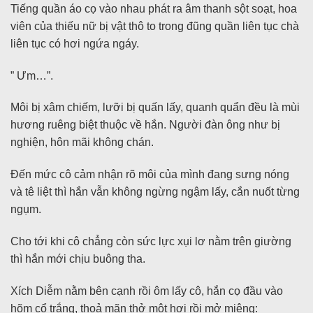
Tiếng quần áo cọ vào nhau phát ra âm thanh sột soạt, hoa
viên của thiếu nữ bị vật thô to trong đũng quần liên tục chà
liên tục có hơi ngứa ngáy.
” Ưm…”.
Môi bị xâm chiếm, lưỡi bị quấn lấy, quanh quẩn đều là mùi
hương ruêng biệt thuộc về hắn. Người đàn ông như bị
nghiện, hôn mãi không chán.
Đến mức cô cảm nhận rõ môi của mình đang sưng nóng
và tê liệt thì hắn vẫn không ngừng ngậm lấy, cắn nuốt từng
ngụm.
Cho tới khi cô chẳng còn sức lực xụi lơ nằm trên giường
thì hắn mới chịu buông tha.
Xích Diễm nằm bên cạnh rồi ôm lấy cô, hắn cọ đầu vào
hõm cổ trắng, thoả mãn thở một hơi rồi mở miệng: