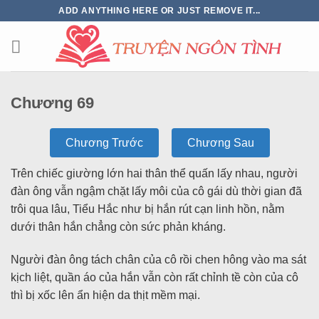
ADD ANYTHING HERE OR JUST REMOVE IT...
Chương 69
Chương Trước
Chương Sau
Trên chiếc giường lớn hai thân thể quấn lấy nhau, người
đàn ông vẫn ngậm chặt lấy môi của cô gái dù thời gian đã
trôi qua lâu, Tiểu Hắc như bị hắn rút cạn linh hồn, nằm
dưới thân hắn chẳng còn sức phản kháng.
Người đàn ông tách chân của cô rồi chen hông vào ma sát
kịch liệt, quần áo của hắn vẫn còn rất chỉnh tề còn của cô
thì bị xốc lên ẩn hiện da thịt mềm mại.