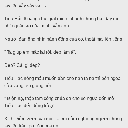
tay lên vẫy vẫy vài cái.
Tiểu Hắc thoáng chút giật mình, nhanh chóng bật dậy rồi
nhìn quần áo của mình, vẫn còn…
Người đàn ông nhìn hành động của cô, thoải mái lên tiếng:
” Ta giúp em mặc lại rồi, đẹp lắm á”.
Đẹp? Cái gì đẹp?
Tiểu Hắc nóng máu muốn dần cho hắn ra bã thì bên ngoài
cửa vang lên giọng nói:
” Điện hạ, thập tam công chúa đã cho xe ngựa đến mời
Tiểu Hắc đến dùng trà ạ”.
Xích Diễm vươn vai một cái rồi nằm nghiêng người chống
tay lên trán, gợi đòn mà nói: