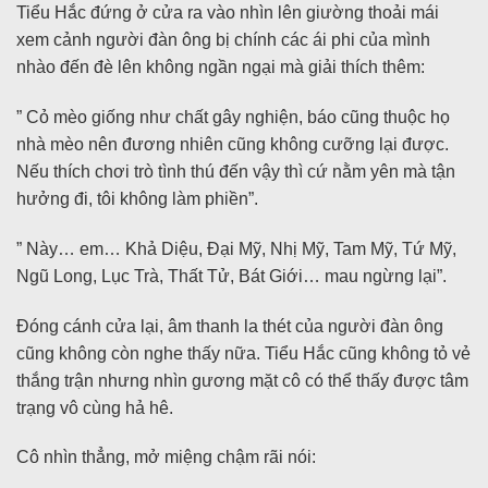
Tiểu Hắc đứng ở cửa ra vào nhìn lên giường thoải mái
xem cảnh người đàn ông bị chính các ái phi của mình
nhào đến đè lên không ngần ngại mà giải thích thêm:
” Cỏ mèo giống như chất gây nghiện, báo cũng thuộc họ
nhà mèo nên đương nhiên cũng không cưỡng lại được.
Nếu thích chơi trò tình thú đến vậy thì cứ nằm yên mà tận
hưởng đi, tôi không làm phiền”.
” Này… em… Khả Diệu, Đại Mỹ, Nhị Mỹ, Tam Mỹ, Tứ Mỹ,
Ngũ Long, Lục Trà, Thất Tử, Bát Giới… mau ngừng lại”.
Đóng cánh cửa lại, âm thanh la thét của người đàn ông
cũng không còn nghe thấy nữa. Tiểu Hắc cũng không tỏ vẻ
thắng trận nhưng nhìn gương mặt cô có thể thấy được tâm
trạng vô cùng hả hê.
Cô nhìn thẳng, mở miệng chậm rãi nói: