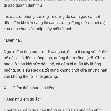
đi dạo quanh dinh thự.
Trước cửa phòng, Lương Tri đứng đó canh gác cả một
đêm, đến khi trời sáng thì cánh cửa tự động mở ra, nét mặt
của anh chua xót, mấp máy môi rồi nói:
” Điện hạ”.
Người đàn ông mở cửa đi ra ngoài, đôi mắt sưng vù, lờ đờ
uể oải vì cả đêm không ngủ, quầng thâm cũng lộ rõ. Chưa
bao giờ hắn kiệt sức đến thế, cả đêm bị quấn lấy không
buông, dù Tiểu Hắc đã tốt bụng không chốt cửa nhưng hắn
vẫn không thể rời khỏi giường.
Xích Diễm thều thào lên tiếng:
” Xem như em đủ ác”.
Conmeno, đêm qua hắn thông qua cửa sổ nhỏ còn nhìn