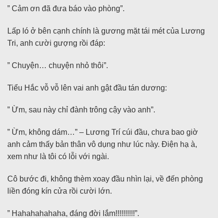
” Cảm ơn đã đưa báo vào phòng”.
Lấp ló ở bên cạnh chính là gương mặt tái mét của Lương
Tri, anh cười gượng rồi đáp:
” Chuyện… chuyện nhỏ thôi”.
Tiểu Hắc vỗ vỗ lên vai anh gật đầu tán dương:
” Ừm, sau này chỉ đành trông cậy vào anh”.
” Ừm, không dám…” – Lương Trí cúi đầu, chưa bao giờ
anh cảm thấy bản thân vô dụng như lúc này. Điện hạ à,
xem như là tôi có lỗi với ngài.
Cô bước đi, không thèm xoay đầu nhìn lại, về đến phòng
liền đóng kín cửa rồi cười lớn.
” Hahahahahaha, đáng đời lắm!!!!!!!!!!”.