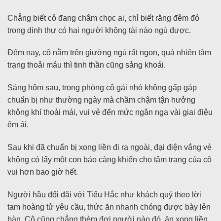
Chẳng biết cô đang châm chọc ai, chỉ biết rằng đêm đó
trong dinh thự có hai người không tài nào ngủ được.
Đêm nay, cô nằm trên giường ngủ rất ngon, quả nhiên tâm
trạng thoải máu thì tinh thần cũng sảng khoái.
Sáng hôm sau, trong phòng cô gái nhỏ không gấp gáp
chuẩn bị như thường ngày mà chầm chậm tận hưởng
không khí thoải mái, vui vẻ đến mức ngân nga vài giai điệu
êm ái.
Sau khi đã chuẩn bị xong liền đi ra ngoài, đại điện vắng vẻ
không có lấy một con báo càng khiến cho tâm trạng của cô
vui hơn bao giờ hết.
Người hầu đối đãi với Tiểu Hắc như khách quý theo lời
tam hoàng tử yêu cầu, thức ăn nhanh chóng được bày lên
bàn. Cô cũng chẳng thèm đợi người nào đó, ăn xong liền