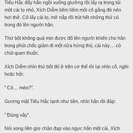
Tiểu Hắc đẩy hắn ngồi xuống giường rồi lấy ra trong túi
một cái lọ nhỏ, Xích Diễm liếm liếm môi cố gắng đè nén
hơi thở. Cô lấy cái lọ, mở nắp rồi trút hết những thứ có
trong đó lên người hắn.
Thứ bột không quá mịn được đổ lên người khiến cho hắn
trong phút chốc giảm đi một nửa hứng thú, cái này… có
chút quen thuộc.
Xích Diễm nhìn thứ bột đó ở trên cơ thể rồi lại nhìn cô, nghi
hoặc hỏi:
” Cỏ… mèo?”.
Gương mặt Tiểu Hắc lạnh như tiền, nhìn hắn rồi đáp:
” Đúng vậy”.
Nói xong liền giơ chân đạp vào ngực hắn một cái, Xích