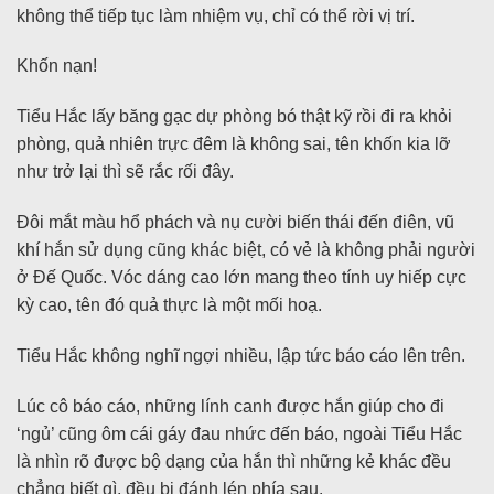
không thể tiếp tục làm nhiệm vụ, chỉ có thể rời vị trí.
Khốn nạn!
Tiểu Hắc lấy băng gạc dự phòng bó thật kỹ rồi đi ra khỏi
phòng, quả nhiên trực đêm là không sai, tên khốn kia lỡ
như trở lại thì sẽ rắc rối đây.
Đôi mắt màu hổ phách và nụ cười biến thái đến điên, vũ
khí hắn sử dụng cũng khác biệt, có vẻ là không phải người
ở Đế Quốc. Vóc dáng cao lớn mang theo tính uy hiếp cực
kỳ cao, tên đó quả thực là một mối hoạ.
Tiểu Hắc không nghĩ ngợi nhiều, lập tức báo cáo lên trên.
Lúc cô báo cáo, những lính canh được hắn giúp cho đi
‘ngủ’ cũng ôm cái gáy đau nhức đến báo, ngoài Tiểu Hắc
là nhìn rõ được bộ dạng của hắn thì những kẻ khác đều
chẳng biết gì, đều bị đánh lén phía sau.