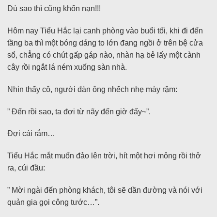
Dù sao thì cũng khốn nạn!!!
Hôm nay Tiểu Hắc lại canh phòng vào buổi tối, khi đi đến
tầng ba thì một bóng dáng to lớn đang ngồi ở trên bệ cửa
sổ, chẳng có chút gấp gáp nào, nhàn hạ bẻ lấy một cành
cây rồi ngắt lá ném xuống sàn nhà.
Nhìn thấy cô, người đàn ông nhếch nhẹ mày rậm:
” Đến rồi sao, ta đợi từ nãy đến giờ đấy~”.
Đợi cái rắm…
Tiểu Hắc mắt muốn đảo lên trời, hít một hơi mỏng rồi thở
ra, cúi đầu:
” Mời ngài đến phòng khách, tôi sẽ dần đường và nói với
quản gia gọi công tước…”.