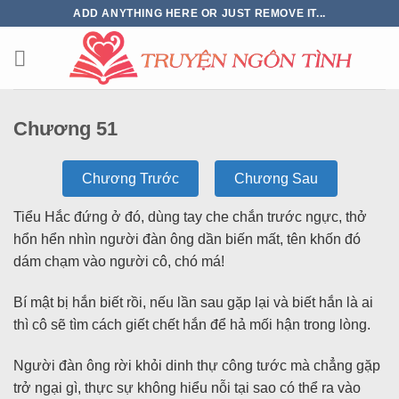
ADD ANYTHING HERE OR JUST REMOVE IT...
Chương 51
Chương Trước
Chương Sau
Tiểu Hắc đứng ở đó, dùng tay che chắn trước ngực, thở
hổn hển nhìn người đàn ông dần biến mất, tên khốn đó
dám chạm vào người cô, chó má!
Bí mật bị hắn biết rồi, nếu lần sau gặp lại và biết hắn là ai
thì cô sẽ tìm cách giết chết hắn để hả mối hận trong lòng.
Người đàn ông rời khỏi dinh thự công tước mà chẳng gặp
trở ngại gì, thực sự không hiểu nỗi tại sao có thể ra vào