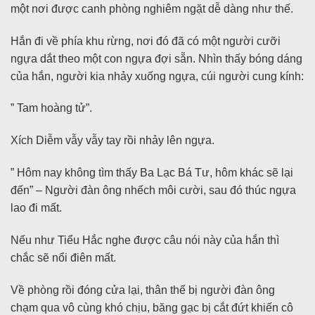
một nơi được canh phòng nghiêm ngặt dễ dàng như thế.
Hắn đi về phía khu rừng, nơi đó đã có một người cưỡi
ngựa dắt theo một con ngựa đợi sẵn. Nhìn thấy bóng dáng
của hắn, người kia nhảy xuống ngựa, cúi người cung kính:
” Tam hoàng tử”.
Xích Diễm vẫy vẫy tay rồi nhảy lên ngựa.
” Hôm nay không tìm thấy Ba Lạc Bá Tư, hôm khác sẽ lại
đến” – Người đàn ông nhếch môi cười, sau đó thúc ngựa
lao đi mất.
Nếu như Tiểu Hắc nghe được câu nói này của hắn thì
chắc sẽ nổi điên mất.
Về phòng rồi đóng cửa lại, thân thể bị người đàn ông
chạm qua vô cùng khó chịu, băng gạc bị cắt đứt khiến cô