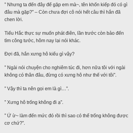
” Nhưng ta đến đây để gặp em mà~, tên khốn kiếp đó có gì
đâu mà gặp?” – Còn chưa đợi cô nói hết câu thì hắn đã
chen lời.
Tiểu Hắc thực sự muốn phát điên, lần trước còn bảo đến
tìm công tước, hôm nay lại nói khác.
Đợi đã, hắn xưng hô kiểu gì vậy?
” Ngài nói chuyện cho nghiêm túc đi, hơn nữa tôi với ngài
không có thân đâu, đừng có xưng hô như thế với tôi”.
” Vậy thì ta nên gọi em là gì…”.
” Xưng hô trống không đi ạ”.
” Ứ ừ~ làm đến mức đó rồi thì sao có thể trống không được
cơ chứ?”.