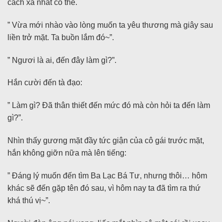
cách xa nhất có thể.
” Vừa mới nhào vào lòng muốn ta yêu thương mà giây sau
liền trở mặt. Ta buồn lắm đó~”.
” Ngươi là ai, đến đây làm gì?”.
Hắn cười đến tà đạo:
” Làm gì? Đã thân thiết đến mức đó mà còn hỏi ta đến làm
gì?”.
Nhìn thấy gương mặt đầy tức giận của cô gái trước mặt,
hắn không giỡn nữa mà lên tiếng:
” Đáng lý muốn đến tìm Ba Lạc Bá Tư, nhưng thôi… hôm
khác sẽ đến gặp tên đó sau, vì hôm nay ta đã tìm ra thứ
khá thú vị~”.