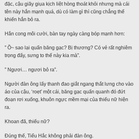
đặc, cậu giãy giụa kịch liệt hòng thoát khỏi nhưng mà cái
tên này hắn mạnh quá, dù có làm gì thì cũng chẳng thể
khiến hắn bỏ ra.
Hắn cong môi cười, bàn tay ngày càng bóp mạnh hơn:
” Ồ~ sao lại quấn băng gạc? Bị thương? Có vẻ rất nghiêm
trọng đấy, sưng to thế này kia mà”.
” Ngươi… ngươi bỏ ra”.
Người đàn ông lấy thanh đao giắt ngang thắt lưng cho vào
áo của cậu, ‘roẹt’ một cái, băng gạc quấn quanh đó đứt
đoạn rơi xuống, khuôn ngực mềm mại của thiếu nữ hiện
ra.
Khoan đã, thiếu nữ?
Đúng thế, Tiểu Hắc không phải đàn ông.