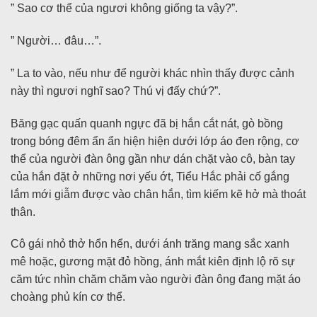
” Sao cơ thể của ngươi không giống ta vậy?”.
” Người… đâu…”.
” La to vào, nếu như để người khác nhìn thấy được cảnh
này thì ngươi nghĩ sao? Thú vị đấy chứ?”.
Băng gạc quấn quanh ngực đã bị hắn cắt nát, gò bồng
trong bóng đêm ẩn ẩn hiện hiện dưới lớp áo đen rộng, cơ
thể của người đàn ông gần như dán chặt vào cô, bàn tay
của hắn đặt ở những nơi yếu ớt, Tiểu Hắc phải cố gắng
lắm mới giẫm được vào chân hắn, tìm kiếm kẽ hở mà thoát
thân.
Cô gái nhỏ thở hổn hển, dưới ánh trăng mang sắc xanh
mê hoặc, gương mặt đỏ hồng, ánh mắt kiên định lộ rõ sự
căm tức nhìn chăm chăm vào người đàn ông đang mặt áo
choàng phủ kín cơ thể.