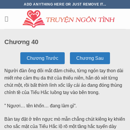
ADD ANYTHING HERE OR JUST REMOVE IT...
Chương 40
Chương Trước
Chương Sau
Người đàn ông đôi mắt đăm chiêu, từng ngón tay thon dài
miết nhẹ cảm thụ da thịt của thiếu niên, hắn dò xét từng
chút một, rồi bất thình lình xốc lấy cái áo đang đóng thùng
chỉnh tề của Tiểu Hắc luồng tay vào bên trong.
” Ngươi… tên khốn… đang làm gì”.
Bàn tay đặt ở trên ngực mò mẫn chẳng chút kiêng kỵ khiến
cho sắc mặt của Tiểu Hắc lộ rõ một tầng hắc tuyến dày