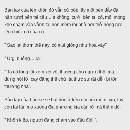
Bàn tay của tên khốn đó vẫn cứ bóp lấy một bên đẫy đà,
hắn cười bên tai cậu… à không, cười bên tai cô, môi mỏng
khẽ chạm vào vành tai non mềm rồi phả hơi thở nóng rực
lên chiếc cổ của cô.
” Sao lại thơm thế này, có mùi giống như hoa vậy”.
” Urg, buông… ra”.
” Ta có lòng tốt xem xét vết thương cho ngươi thôi mà,
đừng nói lời cay đắng thế chứ, ta thực sự rất dễ~ bị tổn
thương nha”.
Bàn tay của hắn se se hạt tròn ở trên đồi núi mềm mịn, tay
còn lại lần mò xuống địa phương kia càn rỡ mà thăm dò.
” Khốn kiếp, ngươi đang chạm vào đâu đó!!!”.