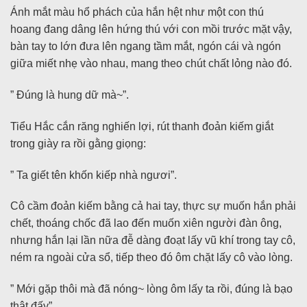
Ánh mắt màu hổ phách của hắn hệt như một con thú
hoang đang dâng lên hứng thú với con mồi trước mặt vậy,
bàn tay to lớn đưa lên ngang tầm mắt, ngón cái và ngón
giữa miết nhẹ vào nhau, mang theo chút chất lỏng nào đó.
” Đúng là hung dữ mà~”.
Tiểu Hắc cắn răng nghiến lợi, rút thanh đoản kiếm giắt
trong giày ra rồi gằng giọng:
” Ta giết tên khốn kiếp nhà ngươi”.
Cô cầm đoản kiếm bằng cả hai tay, thực sự muốn hắn phải
chết, thoáng chốc đã lao đến muốn xiên người đàn ông,
nhưng hắn lại lần nữa đễ dàng đoạt lấy vũ khí trong tay cô,
ném ra ngoài cửa sổ, tiếp theo đó ôm chặt lấy cô vào lòng.
” Mới gặp thôi mà đã nóng~ lòng ôm lấy ta rồi, đúng là bạo
thật đấy”.