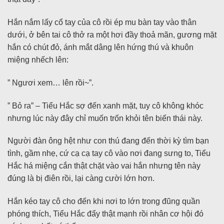
Hắn nắm lấy cổ tay của cô rồi ép mu bàn tay vào thân
dưới, ở bên tai cô thở ra một hơi đầy thoả mãn, gương mặt
hắn có chút đỏ, ánh mắt dâng lên hứng thú và khuôn
miệng nhếch lên:
” Ngươi xem… lên rồi~”.
” Bỏ ra” – Tiểu Hắc sợ đến xanh mặt, tuy cô không khóc
nhưng lúc này đây chỉ muốn trốn khỏi tên biến thái này.
Người đàn ông hệt như con thú đang đến thời kỳ tìm bạn
tình, gầm nhẹ, cứ cạ cạ tay cô vào nơi đang sưng to, Tiểu
Hắc há miệng cắn thật chặt vào vai hắn nhưng tên này
đúng là bị điên rồi, lại càng cười lớn hơn.
Hắn kéo tay cô cho đến khi nơi to lớn trong đũng quần
phóng thích, Tiểu Hắc đẩy thật mạnh rồi nhân cơ hội đó