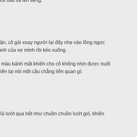
i xấu xa lên tiếng.
ặn, cô gái xoay người lại đẩy nhẹ vào lồng ngực
ảnh của vợ mình rồi kéo xuống.
ng màu bánh mật khiến cho cô không nhịn được nuốt
n lại nói một câu chẳng liên quan gì:
là lướt qua hệt như chuồn chuồn lướt gió, khiến