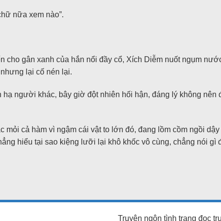
 chữ nữa xem nào”.
n cho gân xanh của hắn nổi đầy cổ, Xích Diễm nuốt ngụm nước
nhưng lại cố nén lại.
h hạ người khác, bây giờ đột nhiên hối hận, đáng lý không nên
c mỏi cả hàm vì ngậm cái vật to lớn đó, đang lồm cồm ngồi dậy 
ng hiểu tại sao kiệng lưỡi lại khô khốc vô cùng, chẳng nói gì 
Truyện ngôn tình trang đọc t