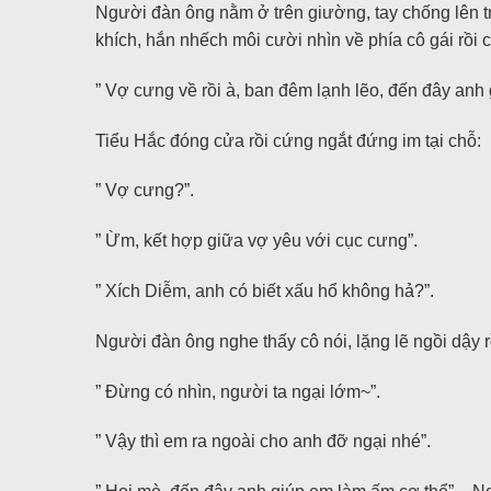
Người đàn ông nằm ở trên giường, tay chống lên 
khích, hắn nhếch môi cười nhìn về phía cô gái rồi c
” Vợ cưng về rồi à, ban đêm lạnh lẽo, đến đây anh
Tiểu Hắc đóng cửa rồi cứng ngắt đứng im tại chỗ:
” Vợ cưng?”.
” Ừm, kết hợp giữa vợ yêu với cục cưng”.
” Xích Diễm, anh có biết xấu hổ không hả?”.
Người đàn ông nghe thấy cô nói, lặng lẽ ngồi dậy
” Đừng có nhìn, người ta ngại lớm~”.
” Vậy thì em ra ngoài cho anh đỡ ngại nhé”.