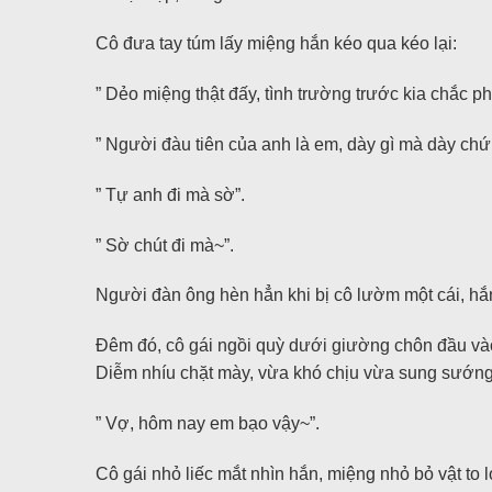
Cô đưa tay túm lấy miệng hắn kéo qua kéo lại:
” Dẻo miệng thật đấy, tình trường trước kia chắc ph
” Người đàu tiên của anh là em, dày gì mà dày ch
” Tự anh đi mà sờ”.
” Sờ chút đi mà~”.
Người đàn ông hèn hẳn khi bị cô lườm một cái, hắn
Đêm đó, cô gái ngồi quỳ dưới giường chôn đầu vào
Diễm nhíu chặt mày, vừa khó chịu vừa sung sướn
” Vợ, hôm nay em bạo vậy~”.
Cô gái nhỏ liếc mắt nhìn hắn, miệng nhỏ bỏ vật to lớ