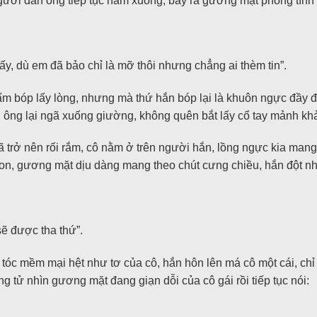
ười đàn ông tiếp tục nằm xuống, bày ra gương mặt phong tình rồ
, dù em đã bảo chỉ là mỡ thôi nhưng chẳng ai thèm tin”.
ấm bóp lấy lòng, nhưng mà thứ hắn bóp lại là khuôn ngực đầy đ
 ông lại ngã xuống giường, không quên bắt lấy cổ tay mảnh kh
đã trở nên rối rắm, cô nằm ở trên người hắn, lồng ngực kia ma
n, gương mặt dịu dàng mang theo chút cưng chiều, hắn đột nhiê
sẽ được tha thứ”.
óc mềm mại hệt như tơ của cô, hắn hôn lên má cô một cái, chỉ 
 tử nhìn gương mặt đang giạn dỗi của cô gái rồi tiếp tục nói: