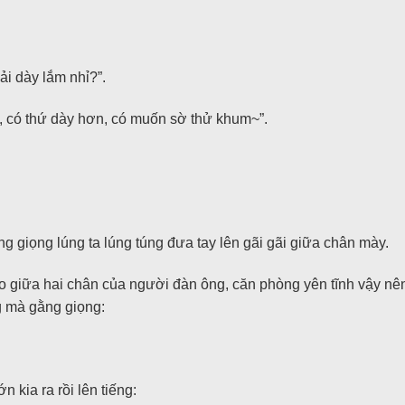
ải dày lắm nhỉ?”.
ứ, có thứ dày hơn, có muốn sờ thử khum~”.
g giọng lúng ta lúng túng đưa tay lên gãi gãi giữa chân mày.
 giữa hai chân của người đàn ông, căn phòng yên tĩnh vậy nên 
g mà gằng giọng:
n kia ra rồi lên tiếng: