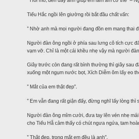
” Hoi mò, đến đây anh giúp em làm ấm cơ thể” – Ng
Tiểu Hắc ngồi lên giường rồi bắt đầu chất vấn:
” Nhờ anh mà mọi người đang đồn em mang thai đấy
Người đàn ông ngồi ở phía sau lưng cô tích cực đ
vạm vỡ. Chỉ là một cái khều nhẹ vậy mà người đàn
Giây trước còn đang rất bình thường thì giây sau 
xuống một ngụm nước bọt, Xích Diễm ôm lấy eo tho
” Mắt của em thật đẹp”.
” Em vẫn đang rất giận đấy, đừng nghĩ lấy lòng thì 
Người đàn ông mỉm cười, đưa tay lên vén nhẹ mái t
cho Tiểu Hẵ cảm thấy có chút ngưa ngứa, tam hoàng
” Thật đẹp, trong mắt em đều là anh”.