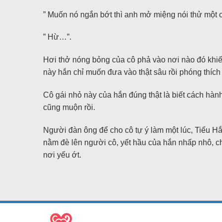
” Muốn nó ngắn bớt thì anh mở miệng nói thử một
” Hừ…”.
Hơi thở nóng bỏng của cô phả vào nơi nào đó khiế
này hắn chỉ muốn đưa vào thật sâu rồi phóng thích 
Cô gái nhỏ này của hắn đúng thật là biết cách hàn
cũng muộn rồi.
Người đàn ông để cho cô tự ý làm một lúc, Tiểu Hắ
nằm đè lên người cô, yết hầu của hắn nhấp nhô, chẳ
nơi yếu ớt.