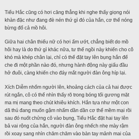
Tiểu Hắc cũng có hơi căng thẳng khi nghe thấy giọng nói
khàn đặc như đang đè nén thứ gì đó của hắn, cơ thể nóng
bừng đổ cả mồ hôi.
Giữa hai chân thiếu nữ có hơi ẩm ướt, chẳng biết do mồ
hôi hay là do thứ gì khác nữa, tư thế ngồi này khiến cho cô
khó mà khép chân lại, chỉ có thể đặt tay lên bụng hắn để
che đi một phần nào đó, nhưng hành động này giấu đầu
hở đuôi, càng khiến cho đáy mắt người đàn ông híp lại.
Xích Diễm nhổm người lên, khoảng cách của cả hai được
rút ngắn, cô có thể nhìn thấy rõ trong bóng tối gương mặt
ma mị mang theo chút khiêu khích. Hắn tựa như một con
dã thú đang muốn gậm nhấm dần dần cơ thể mềm mại rồi
sau đó nuốt chửng cô vào bụng, Tiểu Hắc đặt hai tay lên
bả vai rộng của hắn, người đàn ông nhếch nhẹ mày rậm
rồi xoay sang nhìn chăm chăm vào bàn tay mảnh mai của