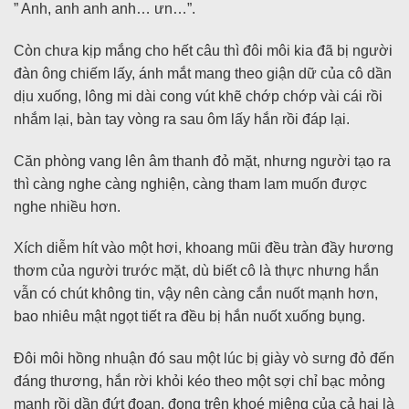
” Anh, anh anh anh… ưn…”.
Còn chưa kịp mắng cho hết câu thì đôi môi kia đã bị người
đàn ông chiếm lấy, ánh mắt mang theo giận dữ của cô dần
dịu xuống, lông mi dài cong vút khẽ chớp chớp vài cái rồi
nhắm lại, bàn tay vòng ra sau ôm lấy hắn rồi đáp lại.
Căn phòng vang lên âm thanh đỏ mặt, nhưng người tạo ra
thì càng nghe càng nghiện, càng tham lam muốn được
nghe nhiều hơn.
Xích diễm hít vào một hơi, khoang mũi đều tràn đầy hương
thơm của người trước mặt, dù biết cô là thực nhưng hắn
vẫn có chút không tin, vậy nên càng cắn nuốt mạnh hơn,
bao nhiêu mật ngọt tiết ra đều bị hắn nuốt xuống bụng.
Đôi môi hồng nhuận đó sau một lúc bị giày vò sưng đỏ đến
đáng thương, hắn rời khỏi kéo theo một sợi chỉ bạc mỏng
manh rồi dần đứt đoạn, đọng trên khoé miệng của cả hai là