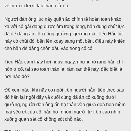
vệt nước được tạo thành từ đó.
Người đàn ông lúc này quần áo chỉnh tề hoàn toàn khác
xa với cô gái đang được ôm trong lòng, hắn dùng chút lực
đã dễ dàng ấn cô xuống giường, gương mặt Tiểu Hắc lúc
này có chút đỏ, bẽn lẽn xoay sang một bên, điều này khiến
cho hắn dễ dàng chôn đầu vào trong cổ cô.
Tiểu Hắc cảm thấy hơi ngứa ngáy, nhưng rõ ràng hắn chỉ
hôn ở cổ, tại sao toàn thân lại râm ran thế này, đặc biệt là
nơi nào đó?
Để xem nào, khi nãy cô ngồi trên người hắn, tiếp theo sau
đó hắn lại ngồi dậy và cuối cùng đã ấn cô xuống dưới
giường, người đàn ông ấn hạ thân vào giữa đoá hoa mềm
mại yếu ớt của cô, hắn hơi nhổm người từ trên cao nhìn
xuống quan sát cô không sót chỗ nào.