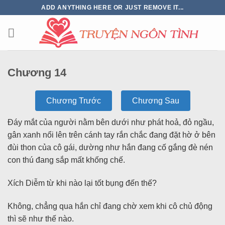
ADD ANYTHING HERE OR JUST REMOVE IT...
Chương 14
Chương Trước
Chương Sau
Đáy mắt của người nằm bên dưới như phát hoả, đỏ ngầu,
gân xanh nổi lên trên cánh tay rắn chắc đang đặt hờ ở bên
đùi thon của cô gái, dường như hắn đang cố gắng đè nén
con thú đang sắp mất khống chế.
Xích Diễm từ khi nào lại tốt bụng đến thế?
Không, chẳng qua hắn chỉ đang chờ xem khi cô chủ động
thì sẽ như thế nào.