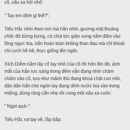
cô, xấu xa hỏi nhỏ:
” Tay em dính gì thế?”.
Tiểu Hắc nhìn theo nơi mà hắn nhìn, gương mặt thoáng
chốc đỏ bừng bừng, có chút tức giận vung nắm đấm vào
lồng ngực kia, hắn hoàn toàn không than đau mà chỉ khoái
chí cười hề hề, thực giống tên ngốc.
Xích Diễm nắm lấy cổ tay nhỏ của cô rồi hôn lên đó, ánh
mắt của hắn rực sáng trong đêm vẫn đang nhìn chăm
chăm vào cô, tựa như mãnh thú đang khoá chặt con mồi,
dần dần hắn cho ngón tay đang dính nước kia vào trong
miệng, dùng răng cắn nhẹ rồi cong môi xấu xa cười:
” Ngọt quá~”.
Tiểu Hắc rụt tay về, lắp bắp: