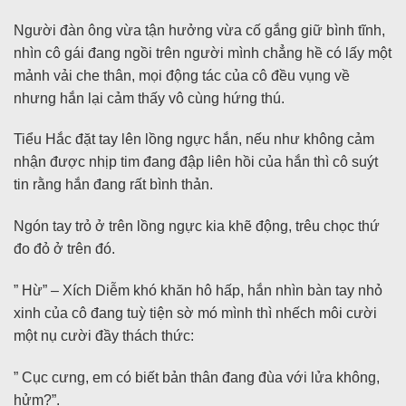
Người đàn ông vừa tận hưởng vừa cố gắng giữ bình tĩnh,
nhìn cô gái đang ngồi trên người mình chẳng hề có lấy một
mảnh vải che thân, mọi động tác của cô đều vụng về
nhưng hắn lại cảm thấy vô cùng hứng thú.
Tiểu Hắc đặt tay lên lồng ngực hắn, nếu như không cảm
nhận được nhịp tim đang đập liên hồi của hắn thì cô suýt
tin rằng hắn đang rất bình thản.
Ngón tay trỏ ở trên lồng ngực kia khẽ động, trêu chọc thứ
đo đỏ ở trên đó.
” Hừ” – Xích Diễm khó khăn hô hấp, hắn nhìn bàn tay nhỏ
xinh của cô đang tuỳ tiện sờ mó mình thì nhếch môi cười
một nụ cười đầy thách thức:
” Cục cưng, em có biết bản thân đang đùa với lửa không,
hửm?”.