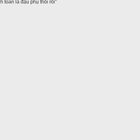
 toàn là đậu phụ thối rồi”