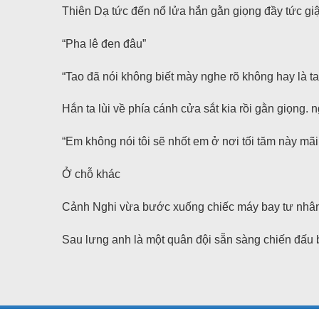
Thiên Dạ tức đến nổ lửa hắn gằn giọng đầy tức gi
“Pha lê đen đâu”
“Tao đã nói không biết mày nghe rõ không hay là ta
Hắn ta lùi về phía cánh cửa sắt kia rồi gằn giọng. 
“Em không nói tôi sẽ nhốt em ở nơi tối tăm này mãi
Ở chỗ khác
Cảnh Nghi vừa bước xuống chiếc máy bay tư nhâ
Sau lưng anh là một quân đội sẵn sàng chiến đấu 