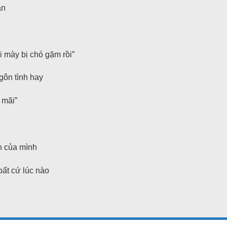
ận
i mày bị chó gặm rồi”
ngôn tình hay
 mãi”
n của mình
bất cứ lúc nào