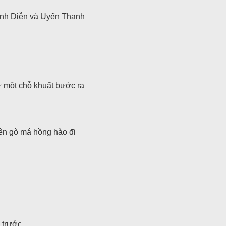
Cảnh Diễn và Uyển Thanh
ừ một chỗ khuất bước ra
ên gò má hồng hào đi
 trước