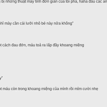
 bị những thuật máy tính đơn giản của tôi phá, haha đầu các anh
hỉ mày cần cái lưỡi nhỏ bé này nữa không”
t cách đau đớn, máu toả ra lấp đầy khoang miệng
y”
ọt máu còn trong khoang miệng của mình rồi mỉm cười nhẹ