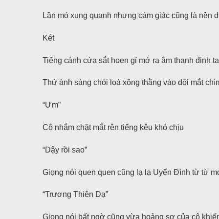
Lần mó xung quanh nhưng cảm giác cũng là nền đấ
Két
Tiếng cánh cửa sắt hoen gỉ mở ra âm thanh đinh ta
Thứ ánh sáng chói loá xông thằng vào đôi mắt chìm
“Ưm”
Cô nhắm chặt mắt rên tiếng kêu khó chịu
“Dậy rồi sao”
Giọng nói quen quen cũng lạ lạ Uyển Đình từ từ m
“Trương Thiên Dạ”
Giọng nói bất ngờ cũng vừa hoảng sợ của cô khiế