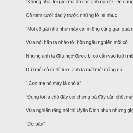
“Không phải tôi giỏi mà do các anh quá tệ, Dễ dàng
Cô mỉm cười đắc ý trước những lời sỉ nhục
“Một cô gái nhỏ như mày cái miệng cũng gan quá n
Vừa nói hắn ta nhào tới hôn ngấu nghiến môi cô
Nhưng anh ta đâu ngờ được bị cô cắn vào lưỡi mộ
Dứt môi cô ra thì lưỡi anh ta mất một mảng da
” Con mẹ nó mày là chó à”
“Đúng tôi là chó đấy coi chừng bà đây cắn chết mà
Vừa nghiến răng nói thì Uyển Đình phun nhưng gi
“Dơ bẩn”