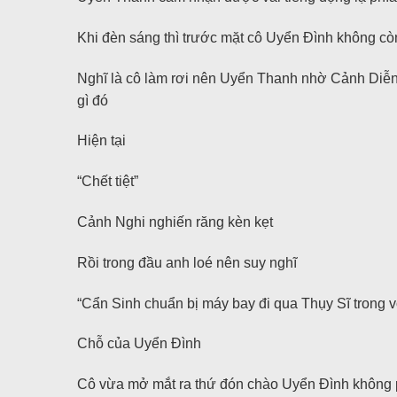
Khi đèn sáng thì trước mặt cô Uyển Đình không cò
Nghĩ là cô làm rơi nên Uyển Thanh nhờ Cảnh Diễn đ
gì đó
Hiện tại
“Chết tiệt”
Cảnh Nghi nghiến răng kèn kẹt
Rồi trong đầu anh loé nên suy nghĩ
“Cẩn Sinh chuẩn bị máy bay đi qua Thụy Sĩ trong 
Chỗ của Uyển Đình
Cô vừa mở mắt ra thứ đón chào Uyển Đình không p