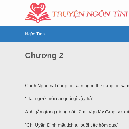
Ngôn Tình
Chương 2
Cảnh Nghi mặt đang tối sầm nghe thế càng tối sầ
“Hai người nói cái quái gì vậy hả”
Anh gằn giọng giọng nói trầm thấp đầy đáng sợ kh
“Chị Uyển Đình mất tích từ buổi tiệc hôm qua”