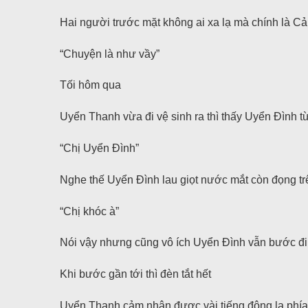
Hai người trước mặt không ai xa lạ mà chính là 
“Chuyện là như vầy”
Tối hôm qua
Uyển Thanh vừa đi vệ sinh ra thì thấy Uyển Đình t
“Chị Uyển Đình”
Nghe thế Uyển Đình lau giọt nước mắt còn đọng tr
“Chị khóc à”
Nói vậy nhưng cũng vô ích Uyển Đình vẫn bước đi
Khi bước gần tới thì đèn tắt hết
Uyển Thanh cảm nhận được vài tiếng động lạ phía