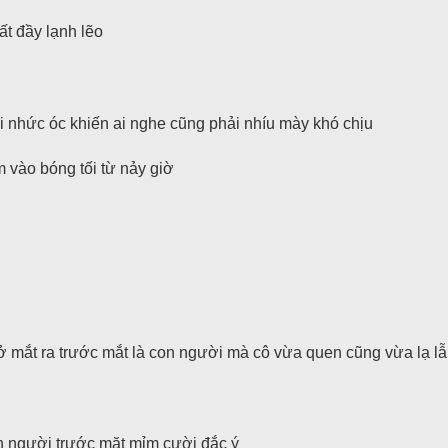
t đầy lạnh lẽo
i nhức óc khiến ai nghe cũng phải nhíu mày khó chịu
 vào bóng tối từ nảy giờ
ở mắt ra trước mắt là con người mà cô vừa quen cũng vừa lạ l
n người trước mặt mỉm cười đắc ý