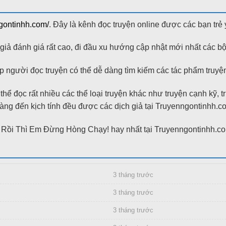
ngontinhh.com/
. Đây là kênh đọc truyện online được các bạn trẻ 
ả đánh giá rất cao, đi đầu xu hướng cập nhật mới nhất các bộ
 người đọc truyện có thể dễ dàng tìm kiếm các tác phẩm truyện 
hể đọc rất nhiều các thể loại truyện khác như truyện cạnh kỹ, 
g đến kịch tính đều được các dịch giả tại Truyenngontinhh.com bi
ợc Rồi Thì Em Đừng Hòng Chạy! hay nhất tại Truyenngontinhh.c
3 tháng trước
3 tháng trước
3 tháng trước