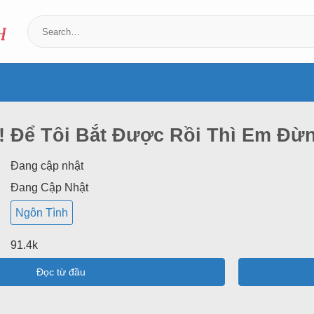
t! Để Tôi Bắt Được Rồi Thì Em Đ
Đang cập nhật
Đang Cập Nhật
Ngôn Tình
91.4k
Đọc từ đầu