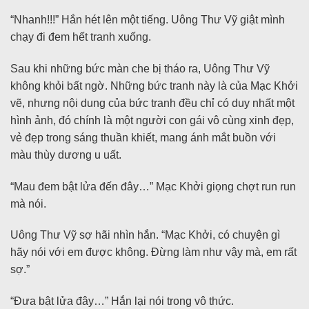
“Nhanh!!!” Hắn hét lên một tiếng. Uông Thư Vỹ giật mình
chạy đi đem hết tranh xuống.
Sau khi những bức màn che bị tháo ra, Uông Thư Vỹ
không khỏi bất ngờ. Những bức tranh này là của Mạc Khởi
vẽ, nhưng nội dung của bức tranh đều chỉ có duy nhất một
hình ảnh, đó chính là một người con gái vô cùng xinh đẹp,
vẻ đẹp trong sáng thuần khiết, mang ánh mắt buồn với
màu thùy dương u uất.
“Mau đem bật lửa đến đây…” Mạc Khởi giọng chợt run run
mà nói.
Uông Thư Vỹ sợ hãi nhìn hắn. “Mạc Khởi, có chuyện gì
hãy nói với em được không. Đừng làm như vậy mà, em rất
sợ.”
“Đưa bật lửa đây…” Hắn lại nói trong vô thức.