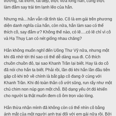
trương, rất thơm, rất đẹp, thực vừa lòng hắn, cũng thực
làm đắm say trái tim lạnh lẽo của hắn.
Nhưng mà…hắn vẫn rất tỉnh táo. Cô là em gái trên phương
diện danh nghĩa của hắn, còn nữa, hắn làm sao có thể
thích cô, say đắm ư? Không thể nào, có lẽ….có lẽ chỉ vì cô
và Hạ Thụy Lan có nét giống nhau chăng?
Hắn không muốn nghĩ đến Uông Thư Vỹ nữa, nhưng một
khi đã nhớ tới thì sao có thể dễ dàng xua đi. Cô thích
chuồn chuồn đỏ, tại sao Khanh Trần lại biết. Hay là do cô
đã nói cho hắn ta biết. Phải rồi, lần đó khi hắn lần đầu tiên
gặp cô khi trở về chính là bắt gặp cô đang ở cùng với
Khanh Trần. Khi đó toàn thân cô ướt sũng, run rẩy như một
chú chim non núp gọn một chỗ. Bộ dạng yếu ớt đó khiến
cho người ta thật muốn đem cô ôm trọn vào lòng.
Hắn thừa nhận mình đã không còn có thể nhìn cô bằng
ánh mắt của một người anh trai đối với em gái nữa rồi. Bởi