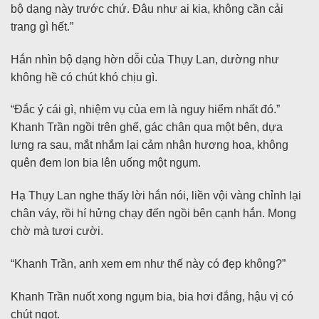
bộ dạng này trước chứ. Đâu như ai kia, không cần cải
trang gì hết.”
Hắn nhìn bộ dạng hờn dỗi của Thụy Lan, dường như
không hề có chút khó chịu gì.
“Đắc ý cái gì, nhiệm vụ của em là nguy hiểm nhất đó.”
Khanh Trần ngồi trên ghế, gác chân qua một bên, dựa
lưng ra sau, mắt nhắm lại cảm nhận hương hoa, không
quên đem lon bia lên uống một ngụm.
Hạ Thụy Lan nghe thấy lời hắn nói, liền vội vàng chỉnh lại
chân váy, rồi hí hửng chạy đến ngồi bên cạnh hắn. Mong
chờ mà tươi cười.
“Khanh Trần, anh xem em như thế này có đẹp không?”
Khanh Trần nuốt xong ngụm bia, bia hơi đắng, hậu vị có
chút ngọt.