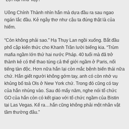
Uông Chính Thành nhìn hắn mà dựa đầu ra sau ngao
ngán lắc đầu. Kẻ ngây thơ như cậu ta đúng thật là của
hiếm.
“Còn không phải sao.” Hạ Thụy Lan ngồi xuống. Bắt đầu
phổ cập kiến thức cho Khanh Trần lười biếng kia. “Trùm
mafia ngầm lớn thứ hai nước Pháp. 40 tuổi mà đã trở
thành kẻ có thể thao túng cả thế giới ngầm ở Paris, nổi
tiếng tàn độc. Hơn nữa hắn lại còn mắc bệnh biến thái nữa
chứ. Hắn giết người không gớm tay, anh có còn nhớ vụ
khủng bố toà Ols ở New York chứ. Trong đó cũng có tay
của hắn nhúng vào. Sau đó mấy năm, nghe nói tổ chức
GO của hắn còn có kết giao với tổ chức ngầm của Bistin
tại Las Vegas. Kể ra…hắn cũng không phải một nhân vật
tầm thường đâu.”