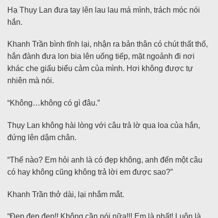
Hạ Thụy Lan đưa tay lên lau lau má mình, trách móc nói
hắn.
Khanh Trần bình tĩnh lại, nhận ra bản thân có chút thất thố,
hắn đành đưa lon bia lên uống tiếp, mặt ngoảnh đi nơi
khác che giấu biểu cảm của mình. Hơi không được tự
nhiên mà nói.
“Không…không có gì đâu.”
Thụy Lan không hài lòng với câu trả lờ qua loa của hắn,
đứng lên dậm chân.
“Thế nào? Em hỏi anh là có đẹp không, anh đến một câu
có hay không cũng không trả lời em được sao?”
Khanh Trần thở dài, lại nhắm mắt.
“Đẹp đẹp đẹp!! Không cần nói nữa!!! Em là nhất! Luôn là