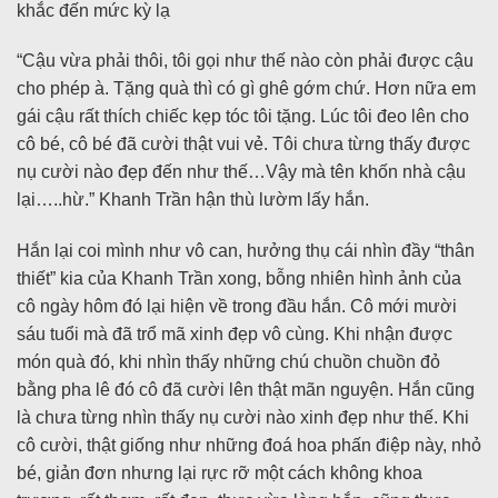
khắc đến mức kỳ lạ
“Cậu vừa phải thôi, tôi gọi như thế nào còn phải được cậu
cho phép à. Tặng quà thì có gì ghê gớm chứ. Hơn nữa em
gái cậu rất thích chiếc kẹp tóc tôi tặng. Lúc tôi đeo lên cho
cô bé, cô bé đã cười thật vui vẻ. Tôi chưa từng thấy được
nụ cười nào đẹp đến như thế…Vậy mà tên khốn nhà cậu
lại…..hừ.” Khanh Trần hận thù lườm lấy hắn.
Hắn lại coi mình như vô can, hưởng thụ cái nhìn đầy “thân
thiết” kia của Khanh Trần xong, bỗng nhiên hình ảnh của
cô ngày hôm đó lại hiện về trong đầu hắn. Cô mới mười
sáu tuổi mà đã trổ mã xinh đẹp vô cùng. Khi nhận được
món quà đó, khi nhìn thấy những chú chuồn chuồn đỏ
bằng pha lê đó cô đã cười lên thật mãn nguyện. Hắn cũng
là chưa từng nhìn thấy nụ cười nào xinh đẹp như thế. Khi
cô cười, thật giống như những đoá hoa phấn điệp này, nhỏ
bé, giản đơn nhưng lại rực rỡ một cách không khoa