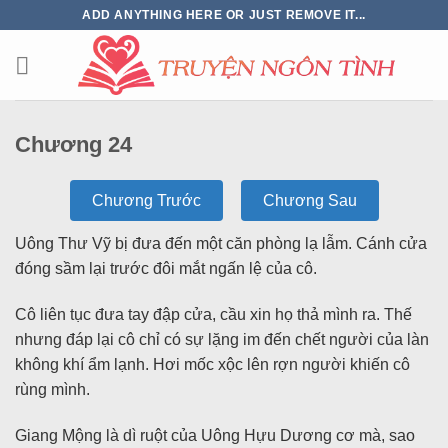
ADD ANYTHING HERE OR JUST REMOVE IT...
Chương 24
Chương Trước
Chương Sau
Uông Thư Vỹ bị đưa đến một căn phòng lạ lẫm. Cánh cửa
đóng sầm lại trước đôi mắt ngấn lệ của cô.
Cô liên tục đưa tay đập cửa, cầu xin họ thả mình ra. Thế
nhưng đáp lại cô chỉ có sự lặng im đến chết người của làn
không khí ẩm lạnh. Hơi mốc xộc lên rợn người khiến cô
rùng mình.
Giang Mộng là dì ruột của Uông Hựu Dương cơ mà, sao