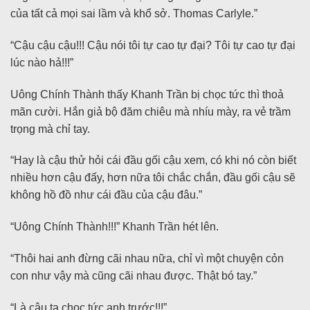
của tất cả mọi sai lầm và khổ sở. Thomas Carlyle.”
“Cậu cậu cậu!!! Cậu nói tôi tự cao tự đại? Tôi tự cao tự đại
lúc nào hả!!!”
Uông Chính Thành thấy Khanh Trần bị chọc tức thì thoả
mãn cười. Hắn giả bộ đăm chiêu mà nhíu mày, ra vẻ trầm
trọng mà chỉ tay.
“Hay là cậu thử hỏi cái đầu gối cậu xem, có khi nó còn biết
nhiều hơn cậu đấy, hơn nữa tôi chắc chắn, đầu gối cậu sẽ
không hồ đồ như cái đầu của cậu đâu.”
“Uông Chính Thành!!!” Khanh Trần hét lên.
“Thôi hai anh đừng cãi nhau nữa, chỉ vì một chuyện cỏn
con như vậy mà cũng cãi nhau được. Thật bó tay.”
“Là cậu ta chọc tức anh trước!!!”