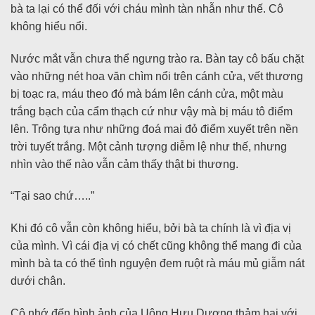
bà ta lại có thể đối với cháu mình tàn nhẫn như thế. Cô
không hiểu nổi.
Nước mắt vẫn chưa thể ngưng trào ra. Bàn tay cô bấu chặt
vào những nét hoa văn chìm nổi trên cánh cửa, vết thương
bị toạc ra, máu theo đó mà bám lên cánh cửa, một màu
trắng bạch của cẩm thạch cứ như vậy mà bị máu tô điểm
lên. Trông tựa như những đoá mai đỏ điểm xuyết trên nền
trời tuyết trắng. Một cảnh tượng diễm lệ như thế, nhưng
nhìn vào thế nào vẫn cảm thấy thật bi thương.
“Tại sao chứ…..”
Khi đó cô vẫn còn không hiểu, bởi bà ta chính là vì địa vị
của mình. Vì cái địa vị có chết cũng không thể mang đi của
mình bà ta có thể tình nguyện đem ruột rà máu mủ giẫm nát
dưới chân.
Cô nhớ đến hình ảnh của Uông Hựu Dương thảm hại với