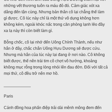
những vết thương tuôn ra máu đỏ đó. Cảm giác xót xa
dâng đến tận cùng. Nhưng bản thân cô lại chẳng thể làm
gì được. Cô lúc này chỉ là một thứ vô dụng không hơn
không kém, ngoài khóc nấc trong căn phòng lạnh lẽo đầy
xa lạ này thì còn biết làm gì.
Bỗng chốc, cô lại nhớ đến Uông Chính Thành, nếu như
hắn ở đây, chắc chắn Uông Hựu Dương sẽ được cứu.
Nhưng mà hắn của lúc này lại đang ở nơi nào. Cô không
biết được, thế nên trái tim cô chợt vô hướng, khoảng
không mục rỗng trong lòng nhói lên đau đớn. Đối với tất cả
mọi thứ, cô đều trở nên mơ hồ.
____________
Paris
Cánh đồng hoa phấn điệp trải dài mênh mông đem đến