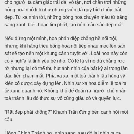
cho người ta cảm giác trải dài vô tận, nơi chân trời những
bông hoa nhỏ li ti như những viên đá quý bích thủy thật
đẹp. Từ xa nhìn tới, những bông hoa chuyển màu từ trắng
sang xanh biếc hoặc tím phớt, tạo nên màu sắc đẹp mắt.
Nếu đứng một mình, hoa phấn điệp chẳng hề nổi trội,
nhưng khi hàng triệu bông hoa nối tiếp nhau mọc lên san
sát sẽ tạo nên một khung cảnh tuyệt vời. Loài hoa này còn
có ý nghĩa là tình yêu bé nhỏ. Có lẽ là vì nó dù chẳng rực
rỡ nhưng lại có thể thu hút ánh nhìn của bất kỳ ai trong lần
đầu tiên chạm mắt. Phía xa xa, một toà thành lâu hùng vỹ
kiên cố được xây dựng lên. Nhìn sự xa hoa diễm lệ toả ra
từ xung quanh nó. Không khó để đoán ra người chủ nhân
toà thành lâu đó thực sự vô cùng giàu có và quyền lực.
“Rất đẹp phải không?” Khanh Trần đứng bên cạnh nói một
câu.
Uông Chính Thành hơi nhìn sang, sau đó lại nhìn ra xa.