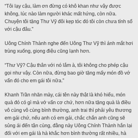
“Tôi lạy cậu, làm ơn đừng có khô khan như vậy được
không, lúc nào làm người khác mất hứng, còn nữa.
Chuyện tôi tặng Thư Vỹ đôi kẹp tóc đó tôi còn chưa tính sổ
với cậu đâu.”
Uông Chính Thành nghe đến Uông Thư Vỹ thì ánh mắt hơi
trùng xuống, giọng điệu cũng lạnh hơn.
“Thư Vỹ? Cậu thân với nó lắm à, tôi không cho phép cậu
gọi như vậy. Còn nữa, đừng bao giờ tặng mấy món đồ vớ
vẩn đó cho em gái tôi nữa.”
Khanh Trần nhăn mày, cái tên này thật là khó hiểu, món
quà đó có gì mà vớ vẩn cơ chứ, hơn nữa tặng quà là điều
vô cùng vô cùng bình thường, anh trai thì phải yêu thương
em gái chứ, nếu anh có em gái, chắc chắn anh cũng sẽ
sủng ái đến tận cùng, đằng này Uông Chính Thành hắn lại
đối với em gái là hà khắc hơn bình thường rất nhiều, hà