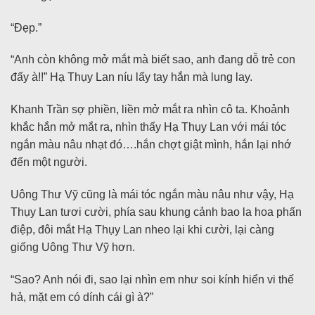
“Đẹp.”
“Anh còn không mở mắt mà biết sao, anh đang dỗ trẻ con
đấy à!!” Hạ Thụy Lan níu lấy tay hắn mà lung lay.
Khanh Trần sợ phiền, liền mở mắt ra nhìn cô ta. Khoảnh
khắc hắn mở mắt ra, nhìn thấy Hạ Thụy Lan với mái tóc
ngắn màu nâu nhạt đó….hắn chợt giật mình, hắn lại nhớ
đến một người.
Uông Thư Vỹ cũng là mái tóc ngắn màu nâu như vậy, Hạ
Thụy Lan tươi cười, phía sau khung cảnh bao la hoa phấn
điệp, đôi mắt Hạ Thụy Lan nheo lại khi cười, lại càng
giống Uông Thư Vỹ hơn.
“Sao? Anh nói đi, sao lại nhìn em như soi kính hiển vi thế
hả, mặt em có dính cái gì à?”