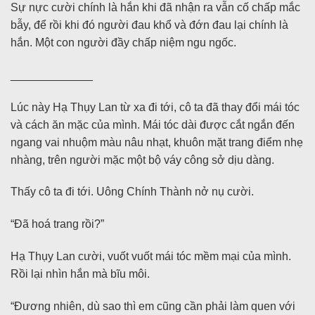
Sự nực cười chính là hắn khi đã nhận ra vẫn cố chấp mắc
bẫy, để rồi khi đó người đau khổ và đớn đau lại chính là
hắn. Một con người đầy chấp niệm ngu ngốc.
_____________
Lúc này Hạ Thụy Lan từ xa đi tới, cô ta đã thay đổi mái tóc
và cách ăn mặc của mình. Mái tóc dài được cắt ngắn đến
ngang vai nhuộm màu nâu nhạt, khuôn mặt trang điểm nhẹ
nhàng, trên người mặc một bộ váy công sở dịu dàng.
Thấy cô ta đi tới. Uông Chính Thành nở nụ cười.
“Đã hoá trang rồi?”
Hạ Thụy Lan cười, vuốt vuốt mái tóc mềm mại của mình.
Rồi lại nhìn hắn mà bĩu môi.
“Đương nhiên, dù sao thì em cũng cần phải làm quen với