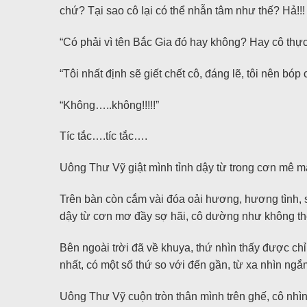
chứ? Tại sao cô lại có thể nhẫn tâm như thế? Hả!!! 
“Có phải vì tên Bắc Gia đó hay không? Hay cô thự
“Tôi nhất định sẽ giết chết cô, đáng lẽ, tôi nên bó
“Không…..không!!!!!”
Tíc tắc….tíc tắc….
Uông Thư Vỹ giật mình tỉnh dậy từ trong cơn mê m
Trên bàn còn cắm vài đóa oải hương, hương tình, sự
dậy từ cơn mơ đầy sợ hãi, cô dường như không th
Bên ngoài trời đã về khuya, thứ nhìn thấy được chỉ 
nhất, có một số thứ so với đến gần, từ xa nhìn ng
Uông Thư Vỹ cuộn tròn thân mình trên ghế, cô nhìn