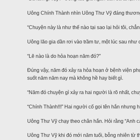
Uông Chính Thành nhìn Uông Thư Vỹ đáng thương n
“Chuyện này là như thế nào tại sao lại hỏi tôi, chẳn
Uông lão gia dần rơi vào trầm tư, một lúc sau như 
“Lẽ nào là do hỏa hoạn năm đó?”
Đúng vậy, năm đó xảy ra hỏa hoạn ở bệnh viện phụ
suốt năm năm nay mà không hề hay biết gì.
“Năm đó chuyện gì xảy ra hai người là rõ nhất, chuy
“Chính Thành!!!” Hai người cố gọi tên hắn nhưng hắ
Uông Thư Vỹ chạy theo chân hắn. Hỏi rằng “Anh cả
Uông Thư Vỹ khi đó mới năm tuổi, bỗng nhiên từ th