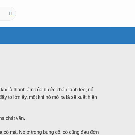
khí là thanh âm của bước chân lạnh lẽo, nó
 to lớn ấy, một khi nó mở ra là sẽ xuất hiện
mà chất vấn.
 của cô mà. Nó ở trong bụng cô, cô cũng đau đớn