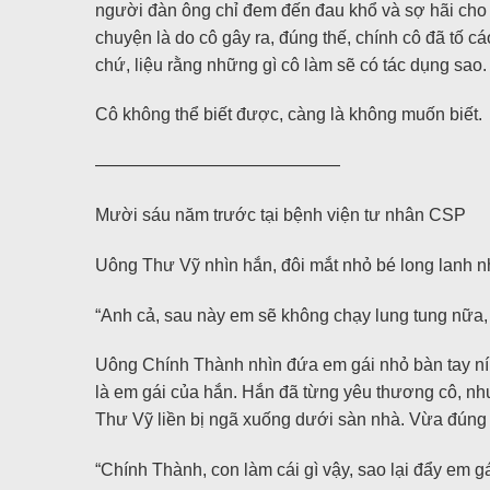
người đàn ông chỉ đem đến đau khổ và sợ hãi cho c
chuyện là do cô gây ra, đúng thế, chính cô đã tố 
chứ, liệu rằng những gì cô làm sẽ có tác dụng sao.
Cô không thể biết được, càng là không muốn biết.
——————————————
Mười sáu năm trước tại bệnh viện tư nhân CSP
Uông Thư Vỹ nhìn hắn, đôi mắt nhỏ bé long lanh
“Anh cả, sau này em sẽ không chạy lung tung nữa,
Uông Chính Thành nhìn đứa em gái nhỏ bàn tay níu 
là em gái của hắn. Hắn đã từng yêu thương cô, nhưn
Thư Vỹ liền bị ngã xuống dưới sàn nhà. Vừa đúng 
“Chính Thành, con làm cái gì vậy, sao lại đẩy em gá