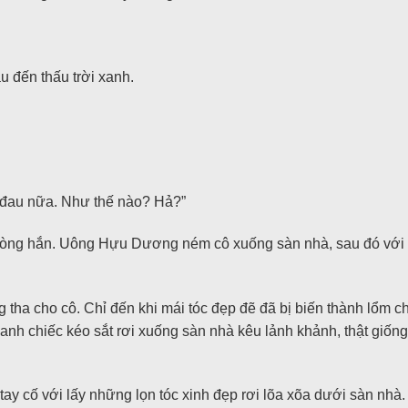
 đến thấu trời xanh.
 đau nữa. Như thế nào? Hả?”
 phòng hắn. Uông Hựu Dương ném cô xuống sàn nhà, sau đó với lấ
g tha cho cô. Chỉ đến khi mái tóc đẹp đẽ đã bị biến thành lổm
h chiếc kéo sắt rơi xuống sàn nhà kêu lảnh khảnh, thật giống
ay cố với lấy những lọn tóc xinh đẹp rơi lõa xõa dưới sàn nhà.