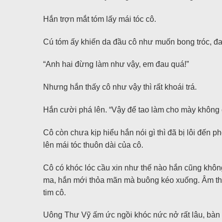
Hắn trợn mắt tóm lấy mái tóc cô.
Cú tóm ấy khiến da đầu cô như muốn bong tróc, đau
“Anh hai đừng làm như vậy, em đau quá!”
Nhưng hắn thấy cô như vậy thì rất khoái trá.
Hắn cười phá lên. “Vậy để tao làm cho mày không
Cô còn chưa kịp hiểu hắn nói gì thì đã bị lôi đến
lên mái tóc thuôn dài của cô.
Cô có khóc lóc cầu xin như thế nào hắn cũng khôn
ma, hắn mới thỏa mãn mà buông kéo xuống. Âm than
tim cô.
Uông Thư Vỹ ấm ức ngồi khóc nức nở rất lâu, bàn t