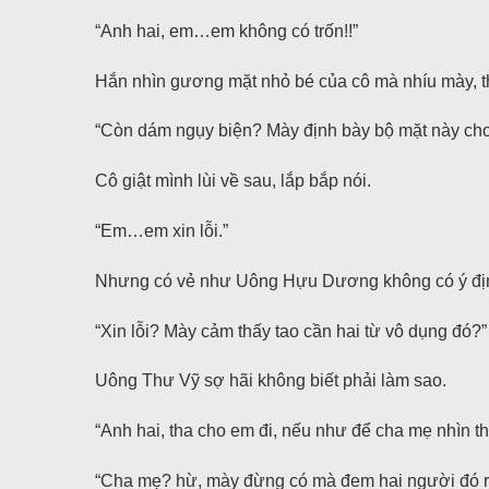
“Anh hai, em…em không có trốn!!”
Hắn nhìn gương mặt nhỏ bé của cô mà nhíu mày, th
“Còn dám ngụy biện? Mày định bày bộ mặt này cho
Cô giật mình lùi về sau, lắp bắp nói.
“Em…em xin lỗi.”
Nhưng có vẻ như Uông Hựu Dương không có ý địn
“Xin lỗi? Mày cảm thấy tao cần hai từ vô dụng đó?”
Uông Thư Vỹ sợ hãi không biết phải làm sao.
“Anh hai, tha cho em đi, nếu như để cha mẹ nhìn t
“Cha mẹ? hừ, mày đừng có mà đem hai người đó r