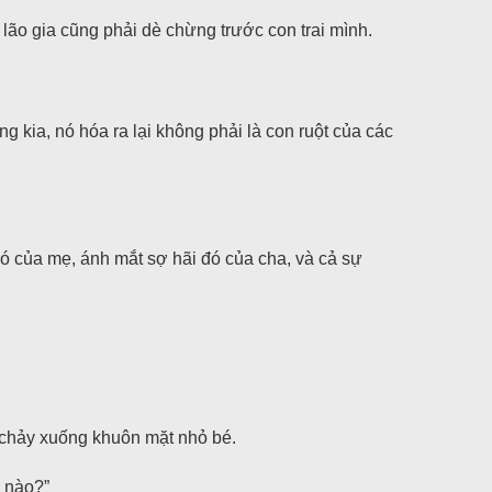
ão gia cũng phải dè chừng trước con trai mình.
g kia, nó hóa ra lại không phải là con ruột của các
ó của mẹ, ánh mắt sợ hãi đó của cha, và cả sự
n chảy xuống khuôn mặt nhỏ bé.
ế nào?”