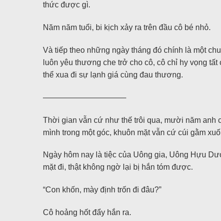
thức được gì.
Năm năm tuổi, bi kịch xảy ra trên đầu cô bé nhỏ.
Và tiếp theo những ngày tháng đó chính là một chu
luôn yêu thương che trở cho cô, cô chỉ hy vọng tấ
thể xua đi sự lạnh giá cùng đau thương.
——————————–
Thời gian vẫn cứ như thế trôi qua, mười năm anh cả
mình trong một góc, khuôn mặt vẫn cứ cúi gằm xuố
Ngày hôm nay là tiệc của Uông gia, Uông Hựu Dươn
mặt đi, thật không ngờ lại bị hắn tóm được.
“Con khốn, mày định trốn đi đâu?”
Cô hoảng hốt đẩy hắn ra.