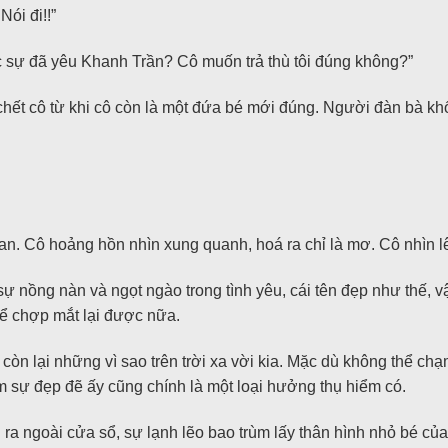
Nói đi!!”
c sự đã yêu Khanh Trần? Cô muốn trả thù tôi đúng không?”
p chết cô từ khi cô còn là một đứa bé mới đúng. Người đàn bà khốn
an. Cô hoảng hồn nhìn xung quanh, hoá ra chỉ là mơ. Cô nhìn l
 nồng nàn và ngọt ngào trong tình yêu, cái tên đẹp như thế, vậy
ể chợp mắt lại được nữa.
còn lại những vì sao trên trời xa vời kia. Mặc dù không thể chạ
ắm sự đẹp đẽ ấy cũng chính là một loại hưởng thụ hiểm có.
 ra ngoài cửa sổ, sự lạnh lẽo bao trùm lấy thân hình nhỏ bé củ