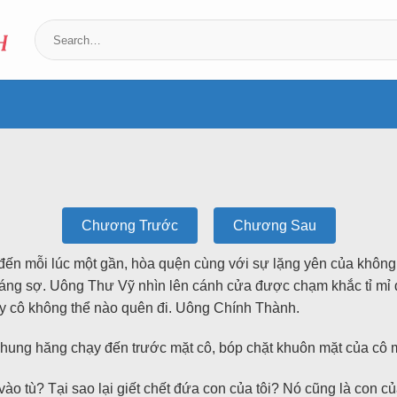
Chương Trước
Chương Sau
n mỗi lúc một gần, hòa quện cùng với sự lặng yên của không 
ng sợ. Uông Thư Vỹ nhìn lên cánh cửa được chạm khắc tỉ mỉ đầy
y cô không thể nào quên đi. Uông Chính Thành.
, hung hăng chạy đến trước mặt cô, bóp chặt khuôn mặt của cô 
ôi vào tù? Tại sao lại giết chết đứa con của tôi? Nó cũng là con