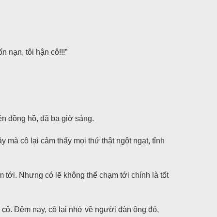
 nạn, tôi hận cô!!!”
ên đồng hồ, đã ba giờ sáng.
 mà cô lại cảm thấy mọi thứ thật ngột ngạt, tỉnh
m tới. Nhưng có lẽ không thể chạm tới chính là tốt
a cô. Đêm nay, cô lại nhớ về người đàn ông đó,