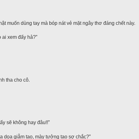
ật muốn dùng tay mà bóp nát vẻ mặt ngây thơ đáng chết này.
 ai xem đấy hả?”
h tha cho cô.
hấy sẽ không hay đâu!!”
a dọa giẫm tao, mày tưởng tao sợ chắc?”