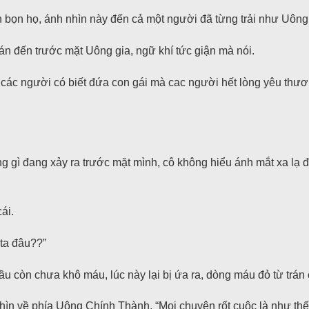
ọn họ, ánh nhìn này đến cả một người đã từng trải như Uông l
n đến trước mặt Uông gia, ngữ khí tức giận mà nói.
 các người có biết đứa con gái mà cac người hết lòng yêu thươn
ì đang xảy ra trước mặt mình, cô không hiểu ánh mắt xa lạ đ
ái.
 ta đâu??”
u còn chưa khô máu, lúc này lại bị ứa ra, dòng máu đỏ từ trá
 Nhìn về phía Uông Chính Thành. “Mọi chuyện rốt cuộc là như th