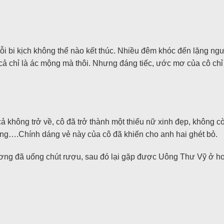
ỗi bi kịch không thể nào kết thúc. Nhiều đêm khóc đến lặng ng
t cả chỉ là ác mộng mà thôi. Nhưng đáng tiếc, ước mơ của cô c
 không trở về, cô đã trở thành một thiếu nữ xinh đẹp, không cò
ng….Chính dáng vẻ này của cô đã khiến cho anh hai ghét bỏ.
g đã uống chút rượu, sau đó lại gặp được Uông Thư Vỹ ở hoa v