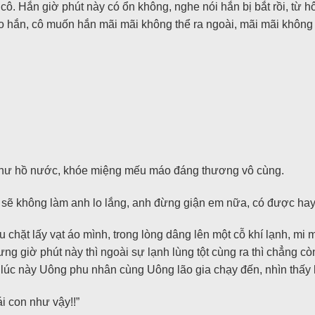
ô. Hắn giờ phút này có ổn không, nghe nói hắn bị bắt rồi, từ 
cáo hắn, cô muốn hắn mãi mãi không thể ra ngoài, mãi mãi không
 như hồ nước, khóe miệng mếu máo đáng thương vô cùng.
 sẽ không làm anh lo lắng, anh đừng giận em nữa, có được ha
chặt lấy vạt áo mình, trong lòng dâng lên một cỗ khí lạnh, mi m
g giờ phút này thì ngoài sự lạnh lùng tột cùng ra thì chẳng còn
lúc này Uông phu nhân cùng Uông lão gia chạy đến, nhìn thấy h
i con như vậy!!”