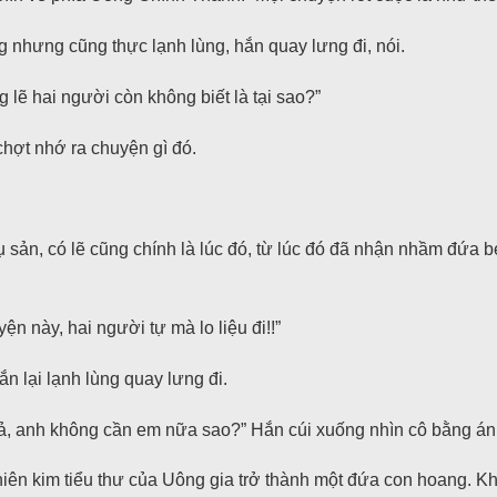
hưng cũng thực lạnh lùng, hắn quay lưng đi, nói.
g lẽ hai người còn không biết là tại sao?”
chợt nhớ ra chuyện gì đó.
 sản, có lẽ cũng chính là lúc đó, từ lúc đó đã nhận nhầm đứa 
ện này, hai người tự mà lo liệu đi!!”
n lại lạnh lùng quay lưng đi.
, anh không cần em nữa sao?” Hắn cúi xuống nhìn cô bằng ánh m
iên kim tiểu thư của Uông gia trở thành một đứa con hoang. Kh