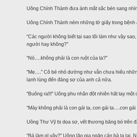
Uông Chính Thành đưa ánh mắt sắc bén sang nhìn b
Uông Chính Thành ném những tờ giấy trong bệnh á
“Các người không biết tại sao tôi làm như vậy sao,
người hay không?”
“Nó….không phải là con ruột của ta?”
“Mẹ….” Cô bé nhỏ dường như vẫn chưa hiểu những g
lạnh lùng đến đáng sợ của anh cả nữa.
“Buông ra!!!” Uông phu nhân đột nhiên hất tay một c
“Mày không phải là con gái ta, con gái ta….con gái
Uông Thư Vỹ bị dọa sợ, vết thương băng bó trên đầ
“Bà làm gì vậy?” Uông lão gia ngăn cản bà ta lại.