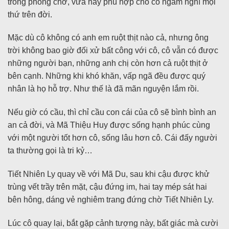
trong phòng chờ, vừa hay phù hợp cho cô ngẫm nghĩ mọi
thứ trên đời.
Mặc dù cô không có anh em ruột thịt nào cả, nhưng ông
trời không bao giờ đối xử bất công với cô, cô vẫn có được
những người bạn, những anh chị còn hơn cả ruột thịt ở
bên cạnh. Những khi khó khăn, vấp ngã đều được quý
nhân là họ hỗ trợ. Như thế là đã mãn nguyện lắm rồi.
Nếu giờ có cầu, thì chỉ cầu con cái của cô sẽ bình bình an
an cả đời, và Mã Thiệu Huy được sống hạnh phúc cùng
với một người tốt hơn cô, sống lâu hơn cô. Cái đấy người
ta thường gọi là tri kỷ…
Tiết Nhiên Ly quay về với Mã Du, sau khi cậu được khử
trùng vết trầy trên mặt, cậu đứng im, hai tay mép sát hai
bên hông, dáng vẻ nghiêm trang đứng chờ Tiết Nhiên Ly.
Lúc cô quay lại, bắt gặp cảnh tượng này, bất giác mà cười