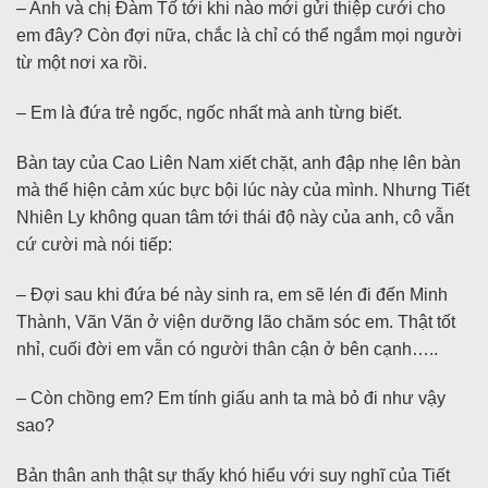
– Anh và chị Đàm Tố tới khi nào mới gửi thiệp cưới cho
em đây? Còn đợi nữa, chắc là chỉ có thể ngắm mọi người
từ một nơi xa rồi.
– Em là đứa trẻ ngốc, ngốc nhất mà anh từng biết.
Bàn tay của Cao Liên Nam xiết chặt, anh đập nhẹ lên bàn
mà thể hiện cảm xúc bực bội lúc này của mình. Nhưng Tiết
Nhiên Ly không quan tâm tới thái độ này của anh, cô vẫn
cứ cười mà nói tiếp:
– Đợi sau khi đứa bé này sinh ra, em sẽ lén đi đến Minh
Thành, Vãn Vãn ở viện dưỡng lão chăm sóc em. Thật tốt
nhỉ, cuối đời em vẫn có người thân cận ở bên cạnh…..
– Còn chồng em? Em tính giấu anh ta mà bỏ đi như vậy
sao?
Bản thân anh thật sự thấy khó hiểu với suy nghĩ của Tiết