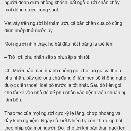
người đoan đi ra phòng khách, bất ngờ dưới chân chảy
một dòng nước trong suốt.
Vạt váy trên người bị thấm ướt, cả bàn chân của cô cũng
dính nhớp thứ nước ấy.
Mọi người nhìn thấy, họ bắt đầu hốt hoảng la toé lên:
– Trời ơi, phu nhân sắp sinh, sắp sinh rồi.
Chị Mười bảo mẫu nhanh chóng gọi cho lão gia và thiếu
phu nhân, bây giờ ông chủ đang đi làm nên sẽ không nghe
được điện thoại, loại bỏ trước là tốt nhất. Sau đó liền gọi
cho tài xế vào nhà để bế phu nhân vào bệnh viện chuẩn bị
lâm bồn.
Thao tác của mọi người cực kỳ lẹ làng, chớp nhoáng và
đầy kinh nghiệm. Ngay cả Tiết Nhiên Ly còn chưa kịp bắt
theo nhịp của mọi người. Đợi cho tới khi bản thân ngồi lên