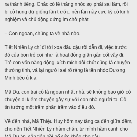
ra thành tiếng. Chắc có lẽ thằng nhóc sợ phải sai lầm, rồi
bị cô hung dữ giống lần trước, nên lần này cực kỳ có kinh
nghiệm và chủ động đứng im chờ phát.
– Con ngoan, chúng ta về nhà nào.
Tiết Nhiên Ly chỉ đi tới xoa đầu cậu rồi dẫn đi, việc trước
đó của bọn trẻ coi như là hoạt động giãn gân cốt vậy đi.
Trẻ con vốn năng động, xích mích đôi chút cũng là chuyện
thường tình, vả lại người sai rõ ràng là tên nhóc Dương
Minh béo ú kia.
Mã Du, con trai cô là ngoan nhất nhà, sẽ không bao giờ có
chuyện đi kiếm chuyện gây sự với con nhà người ta. Cô
tin tưởng một trăm phần trăm vào điều đó.
Về đến nhà, Mã Thiệu Huy hôm nay tăng ca đến giữa đêm,
cho nên Tiết Nhiên Ly nhàm chán, tự mình hầm canh cho
Mã Du ăn, sẵn tiện bồi bổ sức khỏe cho cậu.