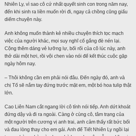
Nhiên Ly, vì sao cô cứ nhất quyết sinh con trong năm nay,
đến khi sinh ra liền muốn rời đi, ngay cả chồng cũng giấu
diếm chuyện này.
Anh không muốn thành kẻ nhiều chuyện thích tọc mạch
việc của người khác, mọi suy nghĩ cố gắng đè nén lại.
Cộng thêm dáng vẻ lưỡng lự, bối rối của cô lúc này, anh
thở dài một hơi, rồi vội chen vào nói để kết thúc cuộc gặp
ngày hôm nay.
– Thôi không cần em phải nói đâu. Đến ngày đó, anh và
chị Tố sẽ nắm tay đứng trước mặt em, một bó hoa tulip thật
lớn.
Cao Liên Nam cắt ngang lời cô tính nói tiếp. Anh dứt khoát
đứng dậy và đi ra ngoài. Càng ở cùng cô, tâm trạng của
một người trên cương vị anh trai, anh cảm thấy rất bức bối
và đau lòng thay cho em gái. Anh để Tiết Nhiên Ly ngồi lại