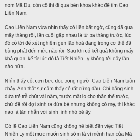
nom Mã Du, còn cô thì đi qua bên khoa khác để tìm Cao
Liên Nam.
Cao Liên Nam vừa nhìn thấy cô liền bất ngờ, cũng đã qua
mấy tháng rồi, lần cuối gặp nhau là từ ba tháng trước, lúc
đó cô tới để xét nghiệm gen lão hoá đang trong cơ thể đã
bùng phát đến mức nào rồi. Sau khi có kết quả không mấy
khả quan, kể từ lúc đó là Tiết Nhiên Ly không tới đây lần
nào nữa.
Nhìn thấy cô, cơn bực dọc trong người Cao Liên Nam tuôn
chảy. Anh thật sự cảm thấy cô rất cứng đầu. Chi bằng sinh
đứa trẻ trễ chút vài năm, trước mắt lo cho thân thể trước,
chứ để rồi đợi sinh ra đứa bé nhưng không có mẹ, thì khác
nào là tàn nhẫn với sinh linh nhỏ bé ấy.
Có lẽ Cao Liên Nam cũng không hề biết đến việc Tiết
Nhiên Ly một mực muốn sinh sớm là vì mệnh hạn của Mã