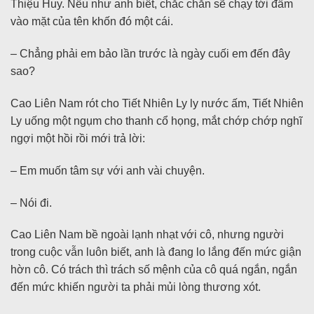
Thiệu Huy. Nếu như anh biết, chắc chắn sẽ chạy tới đấm
vào mặt của tên khốn đó một cái.
– Chẳng phải em bảo lần trước là ngày cuối em đến đây
sao?
Cao Liên Nam rót cho Tiết Nhiên Ly ly nước ấm, Tiết Nhiên
Ly uống một ngụm cho thanh cổ họng, mắt chớp chớp nghĩ
ngợi một hồi rồi mới trả lời:
– Em muốn tâm sự với anh vài chuyện.
– Nói đi.
Cao Liên Nam bề ngoài lạnh nhạt với cô, nhưng người
trong cuộc vẫn luôn biết, anh là đang lo lắng đến mức giận
hờn cô. Có trách thì trách số mệnh của cô quá ngắn, ngắn
đến mức khiến người ta phải mủi lòng thương xót.