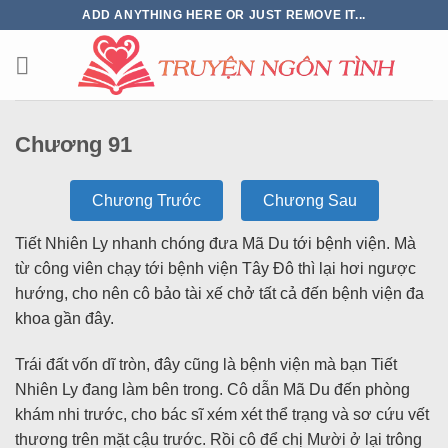
ADD ANYTHING HERE OR JUST REMOVE IT...
Chương 91
Chương Trước
Chương Sau
Tiết Nhiên Ly nhanh chóng đưa Mã Du tới bệnh viện. Mà
từ công viên chạy tới bệnh viện Tây Đô thì lại hơi ngược
hướng, cho nên cô bảo tài xế chở tất cả đến bệnh viện đa
khoa gần đây.
Trái đất vốn dĩ tròn, đây cũng là bệnh viện mà bạn Tiết
Nhiên Ly đang làm bên trong. Cô dẫn Mã Du đến phòng
khám nhi trước, cho bác sĩ xém xét thể trạng và sơ cứu vết
thương trên mặt cậu trước. Rồi cô để chị Mười ở lại trông