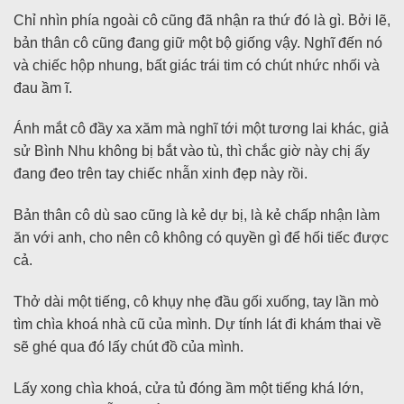
Chỉ nhìn phía ngoài cô cũng đã nhận ra thứ đó là gì. Bởi lẽ,
bản thân cô cũng đang giữ một bộ giống vậy. Nghĩ đến nó
và chiếc hộp nhung, bất giác trái tim có chút nhức nhối và
đau ầm ĩ.
Ánh mắt cô đầy xa xăm mà nghĩ tới một tương lai khác, giả
sử Bình Nhu không bị bắt vào tù, thì chắc giờ này chị ấy
đang đeo trên tay chiếc nhẫn xinh đẹp này rồi.
Bản thân cô dù sao cũng là kẻ dự bị, là kẻ chấp nhận làm
ăn với anh, cho nên cô không có quyền gì để hối tiếc được
cả.
Thở dài một tiếng, cô khụy nhẹ đầu gối xuống, tay lần mò
tìm chìa khoá nhà cũ của mình. Dự tính lát đi khám thai về
sẽ ghé qua đó lấy chút đồ của mình.
Lấy xong chìa khoá, cửa tủ đóng ầm một tiếng khá lớn,