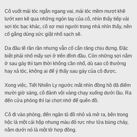
Cô vuốt mái tóc ngắn ngang vai, mái tóc mềm mượt khẽ
lướt xen kẽ qua những ngón tay của cô, nhìn thấy tiếp vài
sợi tóc bạc khác, cô sợ mọi người trong nhà nhìn thấy, nên
cố gắng dùng sức giật nhổ sạch sẽ.
Da đầu tê rần rần nhưng vẫn cố cắn răng chịu đựng. Đặc
biệt phải nhổ mấy sợi ở trên đỉnh đầu. Còn những sợi nằm
ở sau gáy thì tạm thời không cần nhổ, dù sao cô thường
hay xả tóc, không ai để ý thấy sau gáy của cô được.
Xong việc, Tiết Nhiên Ly ngước mắt nhìn đồng hồ đã điểm
mười giờ sáng, cô đành vội vàng chạy xuống dưới lầu. Ra
đến cửa phòng thì lại chợt nhớ để quên đồ.
Cô đi vào phòng, đến ngăn tủ đồ nhỏ và mở ra, bên trong
hộc là một cái hộp nhung màu đỏ rực như lửa bùng cháy,
nằm dưới nó là một tờ hợp đồng.