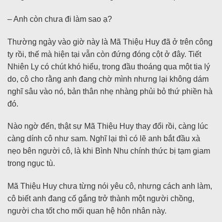
– Anh còn chưa đi làm sao ạ?
Thường ngày vào giờ này là Mã Thiệu Huy đã ở trên công
ty rồi, thế mà hiện tại vẫn còn đứng đóng cột ở đây. Tiết
Nhiên Ly có chút khó hiểu, trong đầu thoáng qua một tia lý
do, cô cho rằng anh đang chờ mình nhưng lại không dám
nghĩ sâu vào nó, bản thân nhẹ nhàng phủi bỏ thứ phiền hà
đó.
Nào ngờ đến, thật sự Mã Thiệu Huy thay đổi rồi, càng lúc
càng dính cô như sam. Nghĩ lại thì có lẽ anh bắt đầu xà
nẹo bên người cô, là khi Bình Nhu chính thức bị tạm giam
trong ngục tù.
Mã Thiệu Huy chưa từng nói yêu cô, nhưng cách anh làm,
cô biết anh đang cố gắng trở thành một người chồng,
người cha tốt cho mối quan hệ hôn nhân này.