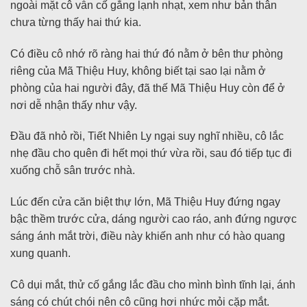
ngoài mặt cô vẫn cố gắng lạnh nhạt, xem như bản thân
chưa từng thấy hai thứ kia.
Có điều cô nhớ rõ ràng hai thứ đó nằm ở bên thư phòng
riêng của Mã Thiệu Huy, không biết tại sao lại nằm ở
phòng của hai người đây, đã thế Mã Thiệu Huy còn để ở
nơi dễ nhận thấy như vậy.
Đầu đã nhỏ rồi, Tiết Nhiên Ly ngại suy nghĩ nhiều, cô lắc
nhẹ đầu cho quên đi hết mọi thứ vừa rồi, sau đó tiếp tục đi
xuống chỗ sân trước nhà.
Lúc đến cửa căn biệt thự lớn, Mã Thiệu Huy đứng ngay
bậc thềm trước cửa, dáng người cao ráo, anh đứng ngược
sáng ánh mắt trời, điều này khiến anh như có hào quang
xung quanh.
Cô dụi mắt, thử cố gắng lắc đầu cho mình bình tĩnh lại, ánh
sáng có chút chói nên cô cũng hơi nhức mỏi cặp mắt.