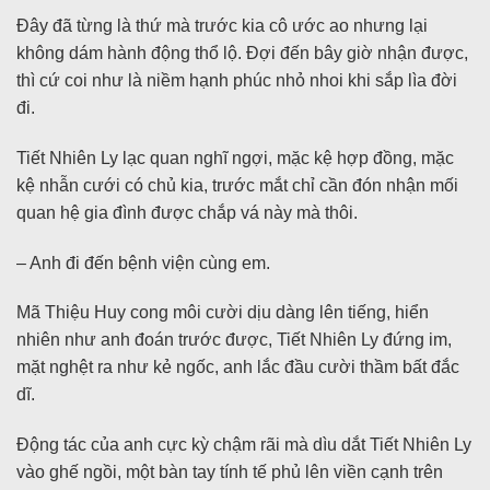
Đây đã từng là thứ mà trước kia cô ước ao nhưng lại
không dám hành động thổ lộ. Đợi đến bây giờ nhận được,
thì cứ coi như là niềm hạnh phúc nhỏ nhoi khi sắp lìa đời
đi.
Tiết Nhiên Ly lạc quan nghĩ ngợi, mặc kệ hợp đồng, mặc
kệ nhẫn cưới có chủ kia, trước mắt chỉ cần đón nhận mối
quan hệ gia đình được chắp vá này mà thôi.
– Anh đi đến bệnh viện cùng em.
Mã Thiệu Huy cong môi cười dịu dàng lên tiếng, hiển
nhiên như anh đoán trước được, Tiết Nhiên Ly đứng im,
mặt nghệt ra như kẻ ngốc, anh lắc đầu cười thầm bất đắc
dĩ.
Động tác của anh cực kỳ chậm rãi mà dìu dắt Tiết Nhiên Ly
vào ghế ngồi, một bàn tay tính tế phủ lên viền cạnh trên