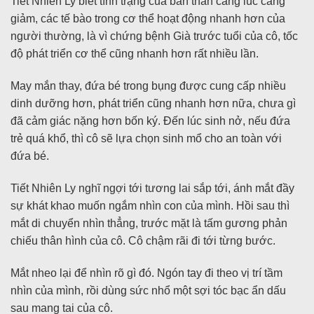
Tiết Nhiên Ly biết tình trạng của bản thân càng lúc càng
giảm, các tế bào trong cơ thể hoạt động nhanh hơn của
người thường, là vì chứng bệnh Già trước tuổi của cô, tốc
độ phát triển cơ thể cũng nhanh hơn rất nhiều lần.
May mắn thay, đứa bé trong bụng được cung cấp nhiều
dinh dưỡng hơn, phát triển cũng nhanh hơn nữa, chưa gì
đã cảm giác nặng hơn bốn ký. Đến lúc sinh nở, nếu đứa
trẻ quá khổ, thì cô sẽ lựa chọn sinh mổ cho an toàn với
đứa bé.
Tiết Nhiên Ly nghĩ ngợi tới tương lai sắp tới, ánh mắt đầy
sự khát khao muốn ngắm nhìn con của mình. Hồi sau thì
mắt di chuyển nhìn thẳng, trước mặt là tấm gương phản
chiếu thân hình của cô. Cô chậm rãi đi tới từng bước.
Mắt nheo lại để nhìn rõ gì đó. Ngón tay đi theo vị trí tầm
nhìn của mình, rồi dùng sức nhổ một sợi tóc bạc ẩn dấu
sau mang tai của cô.