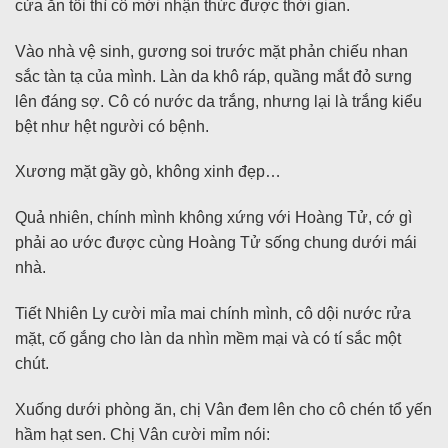
cửa ăn tối thì cô mới nhận thức được thời gian.
Vào nhà vệ sinh, gương soi trước mặt phản chiếu nhan
sắc tàn tạ của mình. Làn da khô ráp, quầng mắt đỏ sưng
lên đáng sợ. Cô có nước da trắng, nhưng lại là trắng kiểu
bệt như hệt người có bệnh.
Xương mặt gầy gò, không xinh đẹp…
Quả nhiên, chính mình không xứng với Hoàng Tử, cớ gì
phải ao ước được cùng Hoàng Tử sống chung dưới mái
nhà.
Tiết Nhiên Ly cười mỉa mai chính mình, cô dội nước rửa
mặt, cố gắng cho làn da nhìn mềm mại và có tí sắc một
chút.
Xuống dưới phòng ăn, chị Vân đem lên cho cô chén tổ yến
hầm hạt sen. Chị Vân cười mỉm nói: