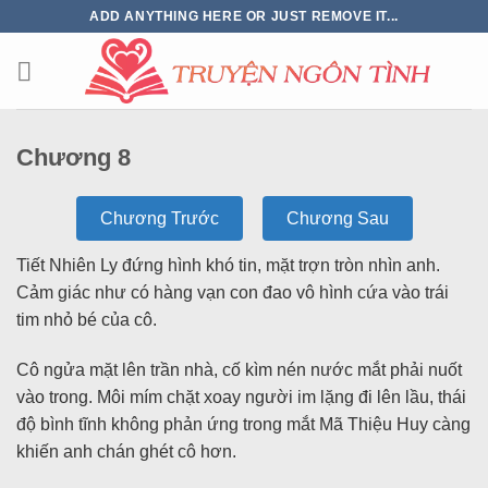
ADD ANYTHING HERE OR JUST REMOVE IT...
Chương 8
Chương Trước
Chương Sau
Tiết Nhiên Ly đứng hình khó tin, mặt trợn tròn nhìn anh.
Cảm giác như có hàng vạn con đao vô hình cứa vào trái
tim nhỏ bé của cô.
Cô ngửa mặt lên trần nhà, cố kìm nén nước mắt phải nuốt
vào trong. Môi mím chặt xoay người im lặng đi lên lầu, thái
độ bình tĩnh không phản ứng trong mắt Mã Thiệu Huy càng
khiến anh chán ghét cô hơn.