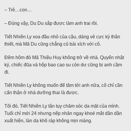
– Trẻ…con…
– Đúng vậy, Du Du sắp được làm anh trai rồi.
Tiết Nhiên Ly xoa đầu nhỏ của cậu, dáng vẻ cực kỳ thân
thiết, mà Mã Du cũng chẳng có bài xích với cô.
Đêm hôm đó Mã Thiệu Huy không trở về nhà. Quyển nhật
ký, chiếc đũa và hộp bao cao su còn dư cũng bị anh cầm
đi.
Tiết Nhiên Ly không muốn để tâm tới anh nữa, cô chỉ cần
cẩn thận ở nhà dưỡng thai là được.
Tối đó, Tiết Nhiên Ly tận tụy chăm sóc da mặt của mình.
Tuổi chỉ mới 24 nhưng nếp nhăn ngay khoé mắt dần dần
xuất hiện, làn da khô ráp không mịn màng.