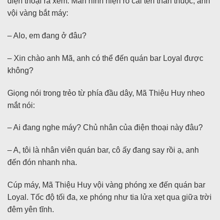
điện thoại ra xem. Màn hình hiện rõ cái tên thân thuộc, anh
vội vàng bắt máy:
– Alo, em đang ở đâu?
– Xin chào anh Mã, anh có thể đến quán bar Loyal được
không?
Giọng nói trong trẻo từ phía đầu dây, Mã Thiệu Huy nheo
mắt nói:
– Ai đang nghe máy? Chủ nhân của điện thoại này đâu?
– A, tôi là nhân viên quán bar, cô ấy đang say rồi ạ, anh
đến đón nhanh nha.
Cúp máy, Mã Thiệu Huy vội vàng phóng xe đến quán bar
Loyal. Tốc độ tối đa, xe phóng như tia lửa xẹt qua giữa trời
đêm yên tĩnh.