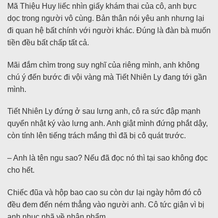
Mã Thiệu Huy liếc nhìn giấy khám thai của cô, anh bực
dọc trong người vô cùng. Bản thân nói yêu anh nhưng lại
đi quan hệ bất chính với người khác. Đúng là đàn bà muốn
tiền đều bất chấp tất cả.
Mãi đắm chìm trong suy nghĩ của riêng mình, anh không
chú ý đến bước đi vội vàng mà Tiết Nhiên Ly đang tới gần
mình.
Tiết Nhiên Ly đứng ở sau lưng anh, cô ra sức đập mạnh
quyển nhật ký vào lưng anh. Anh giật mình đứng phắt dậy,
còn tính lên tiếng trách mắng thì đã bị cô quát trước.
– Anh là tên ngu sao? Nếu đã đọc nó thì tại sao không đọc
cho hết.
Chiếc đũa và hộp bao cao su còn dư lại ngày hôm đó cô
đều đem đến ném thẳng vào người anh. Cô tức giận vì bị
anh nhục nhã về nhân phẩm.