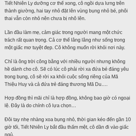
Tiết Nhiên Ly dưỡng cơ thể xong, cô ngồi dựa lưng trên
thành giường, hai tay nhỏ đặt lên vùng bụng nhỏ bé, phôi
thai vẫn còn nhỏ nên chưa bị nhô lên.
Lần đầu làm mẹ, cảm giác trong người mang một chức
trách rất quan trọng. Cả cơ thể lâng lâng như sống trong
một giấc mơ tuyệt đẹp. Cô không muốn rời khỏi nơi này.
Chỉ là ông trời công bằng với nhiều người nhưng không
hề dành cho cô. Sẽ có lúc cô phải rời xa đứa bé đáng yêu
trong bụng, cô sẽ rời xa khỏi cuộc sống riêng của Mã
Thiệu Huy và cả đứa trẻ đáng thương Mã Du….
Hợp đồng thì mãi chỉ là hợp đồng, không bao giờ có ngoại
lệ. Đây là do chính cô lựa chọn…
Đôi tay nhẹ nhàng xoa bụng nhỏ, thời gian kéo đến gần 10
giờ tối, Tiết Nhiên Ly bắt đầu thấm mệt, cô dần đi vào giấc
ngủ.