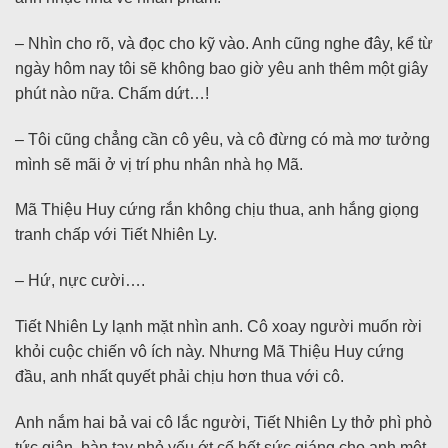
– Nhìn cho rõ, và đọc cho kỹ vào. Anh cũng nghe đây, kể từ
ngày hôm nay tôi sẽ không bao giờ yêu anh thêm một giây
phút nào nữa. Chấm dứt…!
– Tôi cũng chẳng cần cô yêu, và cô đừng có mà mơ tưởng
mình sẽ mãi ở vị trí phu nhân nhà họ Mã.
Mã Thiệu Huy cứng rắn không chịu thua, anh hắng giọng
tranh chấp với Tiết Nhiên Ly.
– Hứ, nực cười….
Tiết Nhiên Ly lạnh mặt nhìn anh. Cô xoay người muốn rời
khỏi cuộc chiến vô ích này. Nhưng Mã Thiệu Huy cứng
đầu, anh nhất quyết phải chịu hơn thua với cô.
Anh nắm hai bả vai cô lắc người, Tiết Nhiên Ly thở phì phò
tức giận, bàn tay nhỏ yếu ớt cố hết sức giáng cho anh một