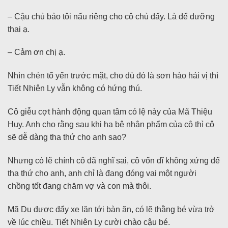
– Cậu chủ bảo tôi nấu riêng cho cô chủ đấy. Là để dưỡng
thai ạ.
– Cảm ơn chị ạ.
Nhìn chén tổ yến trước mặt, cho dù đó là sơn hào hải vị thì
Tiết Nhiên Ly vẫn không có hứng thú.
Cô giễu cợt hành động quan tâm có lệ này của Mã Thiệu
Huy. Anh cho rằng sau khi hạ bệ nhân phẩm của cô thì cô
sẽ dễ dàng tha thứ cho anh sao?
Nhưng có lẽ chính cô đã nghĩ sai, cô vốn dĩ không xứng để
tha thứ cho anh, anh chỉ là đang đóng vai một người
chồng tốt đang chăm vợ và con mà thôi.
Mã Du được đẩy xe lăn tới bàn ăn, có lẽ thằng bé vừa trở
về lúc chiều. Tiết Nhiên Ly cười chào cậu bé.