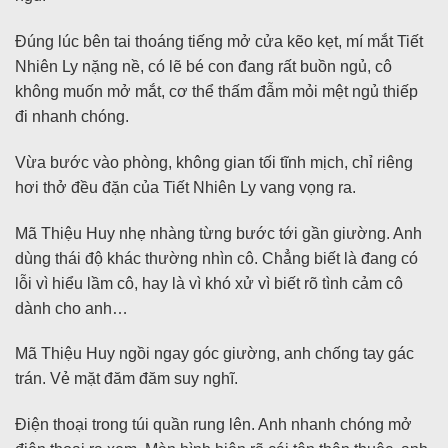
Đúng lúc bên tai thoáng tiếng mở cửa kẽo kẹt, mí mắt Tiết
Nhiên Ly nặng nề, có lẽ bé con đang rất buồn ngủ, cô
không muốn mở mắt, cơ thể thấm đẫm mỏi mệt ngủ thiếp
đi nhanh chóng.
Vừa bước vào phòng, không gian tối tĩnh mịch, chỉ riêng
hơi thở đều đặn của Tiết Nhiên Ly vang vọng ra.
Mã Thiệu Huy nhẹ nhàng từng bước tới gần giường. Anh
dùng thái độ khác thường nhìn cô. Chẳng biết là đang có
lỗi vì hiểu lầm cô, hay là vì khó xử vì biết rõ tình cảm cô
dành cho anh…
Mã Thiệu Huy ngồi ngay góc giường, anh chống tay gác
trán. Vẻ mặt đăm đăm suy nghĩ.
Điện thoại trong túi quần rung lên. Anh nhanh chóng mở