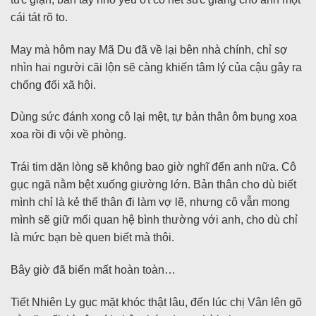
cái tát rõ to.
May mà hôm nay Mã Du đã về lại bên nhà chính, chỉ sợ
nhìn hai người cãi lộn sẽ càng khiến tâm lý của cậu gây ra
chống đối xã hội.
Dùng sức đánh xong cô lại mệt, tự bản thân ôm bụng xoa
xoa rồi đi vội về phòng.
Trái tim dặn lòng sẽ không bao giờ nghĩ đến anh nữa. Cô
gục ngã nằm bệt xuống giường lớn. Bản thân cho dù biết
mình chỉ là kẻ thế thân đi làm vợ lẽ, nhưng cô vẫn mong
mình sẽ giữ mối quan hệ bình thường với anh, cho dù chỉ
là mức bạn bè quen biết mà thôi.
Bây giờ đã biến mất hoàn toàn…
Tiết Nhiên Ly gục mặt khóc thật lâu, đến lúc chị Vân lên gõ