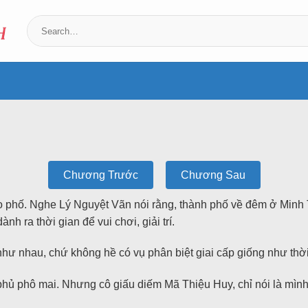
Chương Trước
Chương Sau
ạo phố. Nghe Lý Nguyệt Vãn nói rằng, thành phố về đêm ở Minh
nh ra thời gian để vui chơi, giải trí.
hư nhau, chứ không hề có vụ phân biệt giai cấp giống như thờ
n phủ phô mai. Nhưng cô giấu diếm Mã Thiệu Huy, chỉ nói là mìn