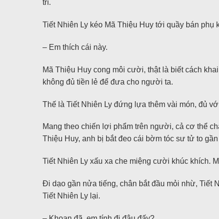
trí.
Tiết Nhiên Ly kéo Mã Thiệu Huy tới quầy bán phụ kiệ
– Em thích cái này.
Mã Thiệu Huy cong môi cười, thật là biết cách khai
không đủ tiền lẻ để đưa cho người ta.
Thế là Tiết Nhiên Ly đứng lựa thêm vài món, đủ với
Mang theo chiến lợi phẩm trên người, cả cơ thể chả
Thiệu Huy, anh bị bắt đeo cái bờm tóc sư tử to gầ
Tiết Nhiên Ly xấu xa che miệng cười khúc khích. M
Đi dạo gần nửa tiếng, chân bắt đầu mỏi nhừ, Tiết
Tiết Nhiên Ly lại.
– Khoan đã, em tính đi đâu đấy?