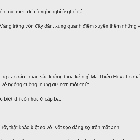
ên một mực để cô ngồi nghỉ ở ghế đá.
. Vầng trăng tròn đầy đặn, xung quanh điểm xuyến thêm những vì 
hàng cao ráo, nhan sắc không thua kém gì Mã Thiệu Huy cho mấy
g vẻ ngông cuồng, hung dữ hơn một chút.
ô biết khi còn học ở cấp ba.
, thật khác biệt so với vết sẹo đáng sợ trên mặt anh.