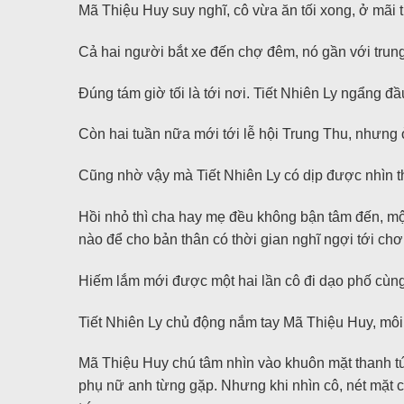
Mã Thiệu Huy suy nghĩ, cô vừa ăn tối xong, ở mãi t
Cả hai người bắt xe đến chợ đêm, nó gần với trun
Đúng tám giờ tối là tới nơi. Tiết Nhiên Ly ngẩng đ
Còn hai tuần nữa mới tới lễ hội Trung Thu, nhưng ở 
Cũng nhờ vậy mà Tiết Nhiên Ly có dịp được nhìn thấ
Hồi nhỏ thì cha hay mẹ đều không bận tâm đến, một 
nào để cho bản thân có thời gian nghĩ ngợi tới chơ
Hiếm lắm mới được một hai lần cô đi dạo phố cùn
Tiết Nhiên Ly chủ động nắm tay Mã Thiệu Huy, môi
Mã Thiệu Huy chú tâm nhìn vào khuôn mặt thanh t
phụ nữ anh từng gặp. Nhưng khi nhìn cô, nét mặt c