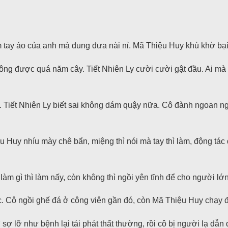
 tay áo của anh mà đung đưa nài nỉ. Mã Thiệu Huy khù khờ bại 
ông được quá năm cây. Tiết Nhiên Ly cười cười gật đầu. Ai mà 
i. Tiết Nhiên Ly biết sai không dám quậy nữa. Cô đành ngoan ng
 Huy nhíu mày chê bẩn, miệng thì nói mà tay thì làm, động tác 
àm gì thì làm nấy, còn không thì ngồi yên tĩnh để cho người lớ
c. Cô ngồi ghế đá ở công viên gần đó, còn Mã Thiệu Huy chạy 
 sợ lỡ như bệnh lại tái phát thất thường, rồi cô bị người lạ dẫn 