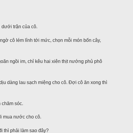
dưới trận của cô.
ngờ cô lém lỉnh tới mức, chọn mỗi món bốn cây,
oãn ngồi im, chỉ kêu hai xiên thịt nướng phủ phô
dịu dàng lau sạch miệng cho cô. Đợi cô ăn xong thì
n chăm sóc.
đi mua nước cho cô.
đi thì phải làm sao đây?