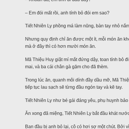
– Em đói mất rồi, anh tính bỏ đói em sao?
Tiết Nhiên Ly phồng má làm nũng, bàn tay nhỏ nắm
Nhưng quy định chỉ ăn được một ít, mỗi món ăn kh
mà ở đây thì có hơn mười món ăn.
Mã Thiệu Huy giật mí mắt đứng dậy, toan tính bỏ đ
mai, và ba cái chân gà gặm cho đã thèm.
Trong lúc ăn, quanh môi dính đầy dầu mỡ, Mã Thiệu
tiếp tục lau sạch sẽ từng đầu ngón tay và kẽ tay.
Tiết Nhiên Ly như bé gái đáng yêu, phụ huynh bảo l
Ăn xong đã miệng, Tiết Nhiên Ly bắt đầu khát nướ
Ban đầu bị anh bỏ lại, cô có hơi sợ một chút. Bởi vì