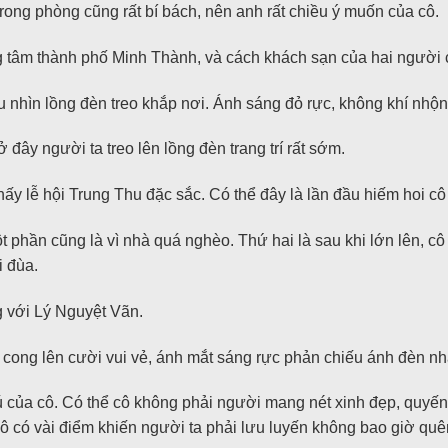
rong phòng cũng rất bí bách, nên anh rất chiều ý muốn của cô.
g tâm thành phố Minh Thành, và cách khách sạn của hai người 
ầu nhìn lồng đèn treo khắp nơi. Ánh sáng đỏ rực, không khí nhộn
đây người ta treo lên lồng đèn trang trí rất sớm.
y lễ hội Trung Thu đặc sắc. Có thể đây là lần đầu hiếm hoi cô 
phần cũng là vì nhà quá nghèo. Thứ hai là sau khi lớn lên, cô 
i đùa.
g với Lý Nguyệt Vãn.
 cong lên cười vui vẻ, ánh mắt sáng rực phản chiếu ánh đèn n
ú của cô. Có thể cô không phải người mang nét xinh đẹp, quyế
ô có vài điểm khiến người ta phải lưu luyến không bao giờ quên