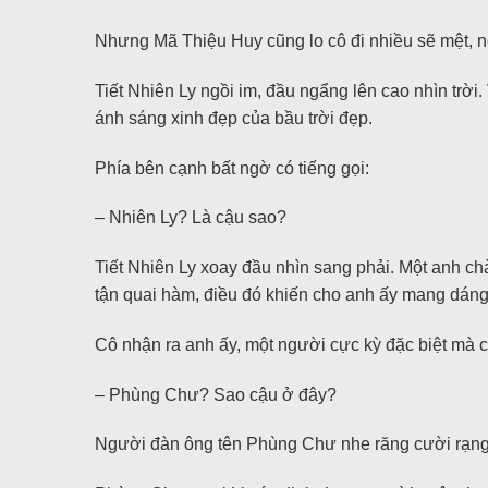
Nhưng Mã Thiệu Huy cũng lo cô đi nhiều sẽ mệt, n
Tiết Nhiên Ly ngồi im, đầu ngẩng lên cao nhìn trời
ánh sáng xinh đẹp của bầu trời đẹp.
Phía bên cạnh bất ngờ có tiếng gọi:
– Nhiên Ly? Là cậu sao?
Tiết Nhiên Ly xoay đầu nhìn sang phải. Một anh c
tận quai hàm, điều đó khiến cho anh ấy mang dán
Cô nhận ra anh ấy, một người cực kỳ đặc biệt mà c
– Phùng Chư? Sao cậu ở đây?
Người đàn ông tên Phùng Chư nhe răng cười rạng rỡ