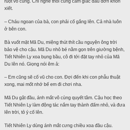
ruột vô cùng. Chỉ nghe thôi cũng cảm giác đau đớn khôn
xiết.
– Cháu ngoan của bà, con phải cố gắng lên. Cả nhà luôn
ở bên con.
Bà vuốt mặt Mã Du, miệng thút thít cầu nguyện ông trời
bảo vệ cho cậu. Mã Du nhỏ bé nằm gọn trên giường bệnh,
Tiết Nhiên Ly xoa bụng bầu, cô đi tới đặt tay nhỏ của Mã
Du lên nó. Giọng nói êm ả:
– Em cũng sẽ cố vũ cho con. Đợi đến khi con phẫu thuật
xong, mai mốt nhớ bế em đi chơi nha.
Mã Du gật đầu, ánh mắt vô cùng quyết tâm. Cậu học theo
Tiết Nhiên Ly làm động tác nắm tay thành đấm nhỏ, và đưa
lên trời, tỏ ý cố lên.
Tiết Nhiên Ly dùng ánh mắt cưng chiều xoa đầu cậu.