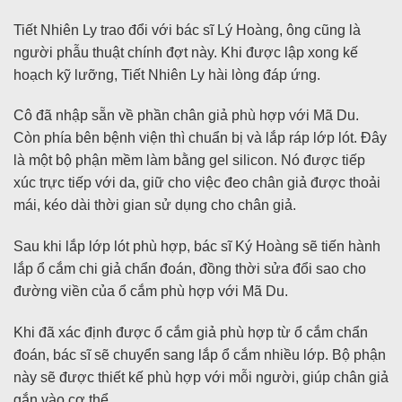
Tiết Nhiên Ly trao đổi với bác sĩ Lý Hoàng, ông cũng là
người phẫu thuật chính đợt này. Khi được lập xong kế
hoạch kỹ lưỡng, Tiết Nhiên Ly hài lòng đáp ứng.
Cô đã nhập sẵn về phần chân giả phù hợp với Mã Du.
Còn phía bên bệnh viện thì chuẩn bị và lắp ráp lớp lót. Đây
là một bộ phận mềm làm bằng gel silicon. Nó được tiếp
xúc trực tiếp với da, giữ cho việc đeo chân giả được thoải
mái, kéo dài thời gian sử dụng cho chân giả.
Sau khi lắp lớp lót phù hợp, bác sĩ Ký Hoàng sẽ tiến hành
lắp ổ cắm chi giả chẩn đoán, đồng thời sửa đổi sao cho
đường viền của ổ cắm phù hợp với Mã Du.
Khi đã xác định được ổ cắm giả phù hợp từ ổ cắm chẩn
đoán, bác sĩ sẽ chuyển sang lắp ổ cắm nhiều lớp. Bộ phận
này sẽ được thiết kế phù hợp với mỗi người, giúp chân giả
gắn vào cơ thể.