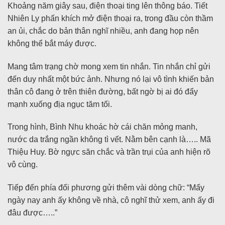
Khoảng năm giây sau, điện thoại ting lên thông báo. Tiết
Nhiên Ly phấn khích mở điện thoại ra, trong đầu còn thầm
an ủi, chắc do bản thân nghĩ nhiều, anh đang họp nên
không thể bắt máy được.
Mang tâm trạng chờ mong xem tin nhắn. Tin nhắn chỉ gửi
đến duy nhất một bức ảnh. Nhưng nó lại vô tình khiến bản
thân cô đang ở trên thiên đường, bất ngờ bị ai đó đẩy
mạnh xuống địa ngục tăm tối.
Trong hình, Bình Nhu khoác hờ cái chăn mỏng manh,
nước da trắng ngần không tì vết. Nằm bên cạnh là….. Mã
Thiệu Huy. Bờ ngực săn chắc và trần trụi của anh hiện rõ
vô cùng.
Tiếp đến phía đối phương gửi thêm vài dòng chữ: “Mấy
ngày nay anh ấy không về nhà, cô nghĩ thử xem, anh ấy đi
đâu được…..”