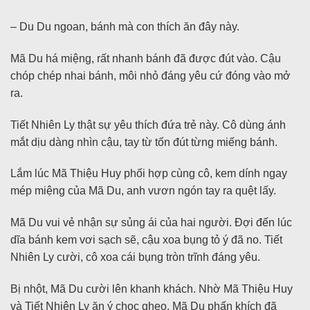
– Du Du ngoan, bánh mà con thích ăn đây này.
Mã Du há miệng, rất nhanh bánh đã được đút vào. Cậu
chóp chép nhai bánh, môi nhỏ đáng yêu cứ đóng vào mở
ra.
Tiết Nhiên Ly thật sự yêu thích đứa trẻ này. Cô dùng ánh
mắt dịu dàng nhìn cậu, tay từ tốn đút từng miếng bánh.
Lắm lúc Mã Thiệu Huy phối hợp cùng cô, kem dính ngay
mép miệng của Mã Du, anh vươn ngón tay ra quệt lấy.
Mã Du vui vẻ nhận sự sủng ái của hai người. Đợi đến lúc
dĩa bánh kem vơi sạch sẽ, cậu xoa bụng tỏ ý đã no. Tiết
Nhiên Ly cười, cô xoa cái bụng tròn trĩnh đáng yêu.
Bị nhột, Mã Du cười lên khanh khách. Nhờ Mã Thiệu Huy
và Tiết Nhiên Ly ăn ý chọc ghẹo, Mã Du phấn khích đã