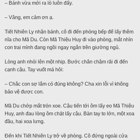
– Bánh vừa mới ra lò luôn đấy.
– Vâng, em cảm ơn ạ.
Tiết Nhiên Ly nhận bánh, cô đi đến phòng bếp để lấy thêm
nĩa cho Mã Du. Còn Mã Thiệu Huy đi vào phòng, mắt nhìn
con trai mình đang ngồi ngay ngắn trên giường ngủ.
Lòng anh nhói lên một nhịp. Bước chân chậm rãi đi đến
cạnh cậu. Tay vuốt má hỏi:
– Chắc con sợ lắm có đúng không? Cha xin lỗi vì không
bảo vệ được con.
Mã Du chớp mắt tròn xoe. Cậu tiến tới ôm lấy eo Mã Thiệu
Huy, anh đau lòng ôm chặt lấy cậu. Bàn tay to lớn, một xoa
đầu, hai xoa lưng.
Đến khi Tiết Nhiên Ly trở về phòng. Cô đứng ngoài cửa