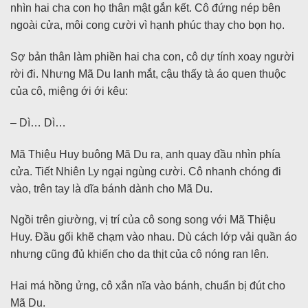
nhìn hai cha con họ thân mật gắn kết. Cô đứng nép bên
ngoài cửa, môi cong cười vì hạnh phúc thay cho bọn họ.
Sợ bản thân làm phiền hai cha con, cô dự tính xoay người
rời đi. Nhưng Mã Du lanh mắt, cậu thấy tà áo quen thuộc
của cô, miệng ới ới kêu:
– Dì… Dì…
Mã Thiệu Huy buông Mã Du ra, anh quay đầu nhìn phía
cửa. Tiết Nhiên Ly ngại ngùng cười. Cô nhanh chóng đi
vào, trên tay là dĩa bánh dành cho Mã Du.
Ngồi trên giường, vị trí của cô song song với Mã Thiệu
Huy. Đầu gối khẽ chạm vào nhau. Dù cách lớp vải quần áo
nhưng cũng đủ khiến cho da thịt của cô nóng ran lên.
Hai má hồng ửng, cô xắn nĩa vào bánh, chuẩn bị đút cho
Mã Du.