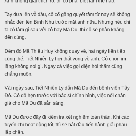
Anh không giải thích rõ, thì cô phải biết làm thế nào.
Tay đưa lên vỗ đầu, cô cố gắng quyết tâm từ nay sẽ không
nhắc đến tên Bình Nhu trước mặt anh nữa. Nhưng nếu chị
ta có làm gì sau với cô hay Mã Du, thì cô sẽ phản kháng
đến cùng.
Đêm đó Mã Thiệu Huy không quay về, hai ngày liên tiếp
cũng thế. Tiết Nhiên Ly hơi thất vọng về anh. Cô chọn im
lặng không nói gì. Ngay cả việc gọi điện hỏi thăm cũng
chẳng muốn.
Vài ngày sau, Tiết Nhiên Ly dẫn Mã Du đến bệnh viện Tây
Đô. Cô đã hẹn trước với bác sĩ chỉnh hình, việc nối chân
giả cho Mã Du đã sẵn sàng.
Mã Du được đẩy đi kiểm tra xét nghiệm toàn thân. Khi các
tuyến chi hoạt động tốt, thì sẽ bắt đầu tiến hành giải phẫu
lắp chân.