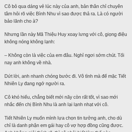
Cô bỏ qua dáng vẻ lúc này của anh, bản thân chỉ chuyên
tâm hỏi rõ việc Bình Nhu vì sao được thả ra. Là có người
bảo lãnh cho à?
Nhưng lần này Mã Thiệu Huy xoay lưng với cô, giọng điệu
không nóng không lạnh:
– Không còn là việc của em đâu. Nghỉ ngơi sớm chút. Tối
nay anh không về nhà.
Dứt lời, anh nhanh chóng bước đi. Vô tình mà để mặc Tiết
Nhiên Ly đang ngớ người ra.
Cô khó hiểu, chẳng biết mới nãy còn rất tốt, vì sao mới
nhắc đến chị Bình Nhu là anh lại lạnh nhạt với cô.
Tiết Nhiên Ly muốn mình lựa chọn tin tưởng anh, cho dù
chỉ là danh phận em gái hay cô vợ hợp đồng cũng được.