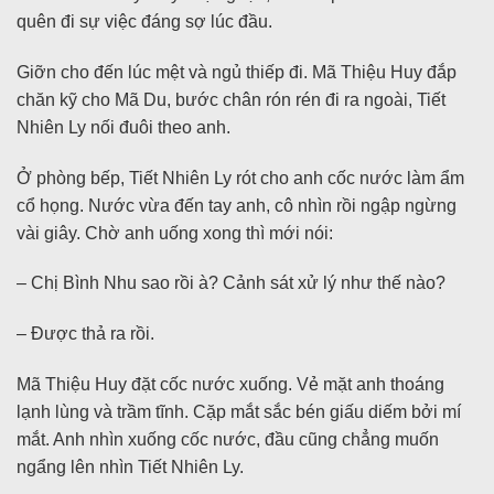
quên đi sự việc đáng sợ lúc đầu.
Giỡn cho đến lúc mệt và ngủ thiếp đi. Mã Thiệu Huy đắp
chăn kỹ cho Mã Du, bước chân rón rén đi ra ngoài, Tiết
Nhiên Ly nối đuôi theo anh.
Ở phòng bếp, Tiết Nhiên Ly rót cho anh cốc nước làm ẩm
cổ họng. Nước vừa đến tay anh, cô nhìn rồi ngập ngừng
vài giây. Chờ anh uống xong thì mới nói:
– Chị Bình Nhu sao rồi à? Cảnh sát xử lý như thế nào?
– Được thả ra rồi.
Mã Thiệu Huy đặt cốc nước xuống. Vẻ mặt anh thoáng
lạnh lùng và trầm tĩnh. Cặp mắt sắc bén giấu diếm bởi mí
mắt. Anh nhìn xuống cốc nước, đầu cũng chẳng muốn
ngẩng lên nhìn Tiết Nhiên Ly.