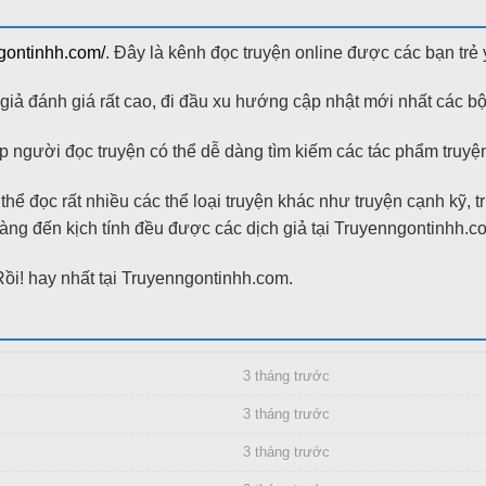
ngontinhh.com/
. Đây là kênh đọc truyện online được các bạn trẻ 
ả đánh giá rất cao, đi đầu xu hướng cập nhật mới nhất các bộ
 người đọc truyện có thể dễ dàng tìm kiếm các tác phẩm truyện 
hể đọc rất nhiều các thể loại truyện khác như truyện cạnh kỹ, 
g đến kịch tính đều được các dịch giả tại Truyenngontinhh.com bi
i! hay nhất tại Truyenngontinhh.com.
3 tháng trước
3 tháng trước
3 tháng trước