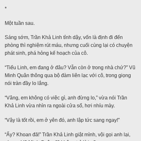
*
Một tuần sau.
Sáng sớm, Trần Khả Linh tỉnh dậy, vốn là định đi đến
phòng thì nghiệm rút máu, nhưng cuối cùng lại có chuyện
phát sinh, phá hỏng kế hoạch của cô.
“Tiểu Linh, em đang ở đâu? Vẫn còn ở trong nhà chứ?” Vũ
Minh Quân thông qua bộ đàm liên lạc với cô, trong giọng
nói tràn đầy lo lắng.
“Vâng, em không có việc gì, anh đừng lo,” vừa nói Trần
Khả Linh vừa nhìn ra ngoài cửa sổ, hơi nhíu mày.
“Vậy là tốt rồi, em ở yên đó, anh lập tức sang ngay!”
“Ấy? Khoan đã!” Trần Khả Linh giật mình, vội gọi anh lại,