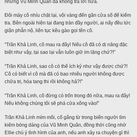
nhưng Vũ Minh Quân đã không trả lời nữa.
Đôi mày cô nhíu chặt lại, vội vàng đến gần cửa sổ để kiểm
tra. Bên ngoài hiện tại đang tràn đầy người, ai nấy đều tức
giận phẫn nộ, liên tục kêu gào gọi tên cô.
“Trần Khả Linh, cô mau ra đây! Nếu cô đã có dị năng đặc
biệt như vậy, tại sao lại vẫn luôn giữ im lặng chứ?!”
“Trần Khả Linh, sao cô có thể ích kỷ như vậy được chứ?!
Cô có biết vì cô mà đã có bao nhiêu người không được
chữa trị, hóa tang thi rồi không hả?!”
“Trần Khả Linh, cô đừng có trốn trong đó nữa, mau ra đây!
Nếu không chúng tôi sẽ phá cửa xông vào!”
Trần Khả Linh mím môi, cố gắng từ trong biển người tìm
kiếm bóng dáng của Vũ Minh Quân, đồng thời cũng nhờ
Ellie chú ý tình hình của anh, nếu anh xảy ra chuyện gì thì