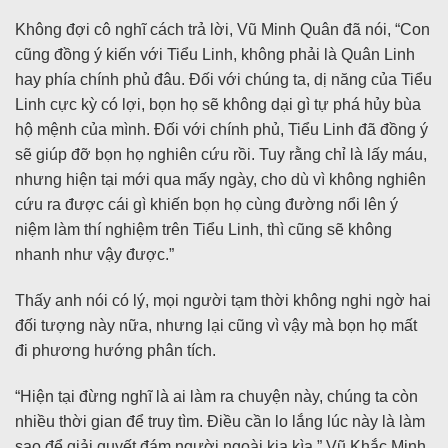
Không đợi cô nghĩ cách trả lời, Vũ Minh Quân đã nói, “Con
cũng đồng ý kiến với Tiểu Linh, không phải là Quân Linh
hay phía chính phủ đâu. Đối với chúng ta, dị năng của Tiểu
Linh cực kỳ có lợi, bọn họ sẽ không dại gì tự phá hủy bùa
hộ mệnh của mình. Đối với chính phủ, Tiểu Linh đã đồng ý
sẽ giúp đỡ bọn họ nghiên cứu rồi. Tuy rằng chỉ là lấy máu,
nhưng hiện tại mới qua mấy ngày, cho dù vì không nghiên
cứu ra được cái gì khiến bọn họ cùng đường nổi lên ý
niệm làm thí nghiệm trên Tiểu Linh, thì cũng sẽ không
nhanh như vậy được.”
Thấy anh nói có lý, mọi người tạm thời không nghi ngờ hai
đối tượng này nữa, nhưng lại cũng vì vậy mà bọn họ mất
đi phương hướng phân tích.
“Hiện tại đừng nghĩ là ai làm ra chuyện này, chúng ta còn
nhiều thời gian để truy tìm. Điều cần lo lắng lúc này là làm
sao để giải quyết đám người ngoài kia kìa,” Vũ Khắc Minh