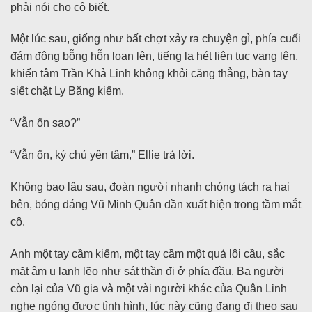
phải nói cho cô biết.
Một lúc sau, giống như bất chợt xảy ra chuyện gì, phía cuối
đám đông bỗng hỗn loạn lên, tiếng la hét liên tục vang lên,
khiến tâm Trần Khả Linh không khỏi căng thẳng, bàn tay
siết chặt Ly Băng kiếm.
“Vẫn ổn sao?”
“Vẫn ổn, ký chủ yên tâm,” Ellie trả lời.
Không bao lâu sau, đoàn người nhanh chóng tách ra hai
bên, bóng dáng Vũ Minh Quân dần xuất hiện trong tầm mắt
cô.
Anh một tay cầm kiếm, một tay cầm một quả lôi cầu, sắc
mặt âm u lạnh lẽo như sát thần đi ở phía đầu. Ba người
còn lại của Vũ gia và một vài người khác của Quân Linh
nghe ngóng được tình hình, lúc này cũng đang đi theo sau