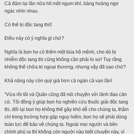
Cả đám lại lần nữa hít một ngụm khí, bàng hoàng ngơ
ngác nhìn nhau.
Có thể trị độc tang thi!!
Điều này có ý nghĩa gì chứ?
Nghĩa là bọn họ có thêm một bùa hộ mệnh, cho dù bị
nhiễm độc tang thi cũng không cần phải lo sợ! Tuy rằng
không thể chữa trị ngoại thương, nhưng vậy đã sao chứ?
Khả năng này còn quý giá hơn cả ngàn cả vạn lần!
“Vừa rồi tôi và Quân cũng đã nói chuyện với lãnh đạo căn
cứ. Tôi đồng ý giúp bọn họ nghiên cứu thuốc giải độc tang
thi, đổi lại bọn họ không thể gây khó dễ cho chúng ta, thậm
chí trong trường hợp gặp nguy hiểm, bọn họ sẽ phải dùng
toàn lực để bảo vệ chúng ta. Ngoài mọi người và bên
chính phủ ra thì không còn người nào biết chuyện này, vì