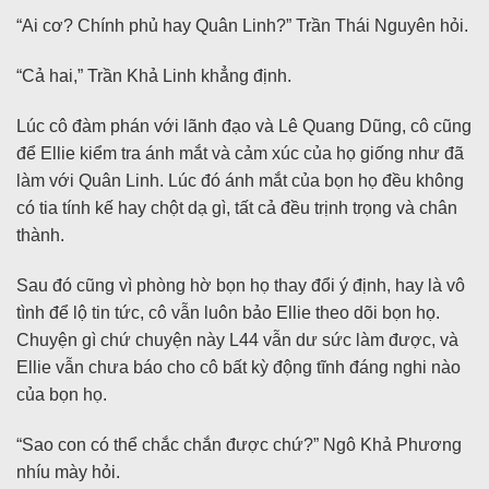
“Ai cơ? Chính phủ hay Quân Linh?” Trần Thái Nguyên hỏi.
“Cả hai,” Trần Khả Linh khẳng định.
Lúc cô đàm phán với lãnh đạo và Lê Quang Dũng, cô cũng
để Ellie kiểm tra ánh mắt và cảm xúc của họ giống như đã
làm với Quân Linh. Lúc đó ánh mắt của bọn họ đều không
có tia tính kế hay chột dạ gì, tất cả đều trịnh trọng và chân
thành.
Sau đó cũng vì phòng hờ bọn họ thay đổi ý định, hay là vô
tình để lộ tin tức, cô vẫn luôn bảo Ellie theo dõi bọn họ.
Chuyện gì chứ chuyện này L44 vẫn dư sức làm được, và
Ellie vẫn chưa báo cho cô bất kỳ động tĩnh đáng nghi nào
của bọn họ.
“Sao con có thể chắc chắn được chứ?” Ngô Khả Phương
nhíu mày hỏi.