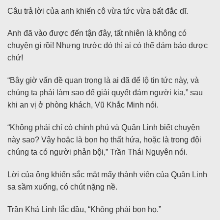
Câu trả lời của anh khiến cô vừa tức vừa bất đắc dĩ.
Anh đã vào được đến tận đây, tất nhiên là không có
chuyện gì rồi! Nhưng trước đó thì ai có thể đảm bảo được
chứ!
“Bây giờ vấn đề quan trọng là ai đã để lộ tin tức này, và
chúng ta phải làm sao để giải quyết đám người kia,” sau
khi an vị ở phòng khách, Vũ Khắc Minh nói.
“Không phải chỉ có chính phủ và Quân Linh biết chuyện
này sao? Vậy hoặc là bọn họ thất hứa, hoặc là trong đội
chúng ta có người phản bội,” Trần Thái Nguyên nói.
Lời của ông khiến sắc mặt mấy thành viên của Quân Linh
sa sầm xuống, có chút nặng nề.
Trần Khả Linh lắc đầu, “Không phải bọn họ.”