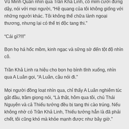
Vũ Minh Quân nhìn qua Trần Khả Linh, cô mỉm cười đứng
dậy, nói với mọi người, “Hệ quang của tôi không giống với
những người khác. Tôi không thể chữa lành ngoại
thương, nhưng lại có thể trị độc tang thi.”
“Cái gì?!!!”
Bọn họ há hốc mồm, kinh ngạc và sững sờ đến tột độ nhìn
cô.
Trần Khả Linh ra hiệu cho bọn họ bình tĩnh xuống, nhìn
qua A Luân gọi, “A Luân, cậu nói đi.”
Mọi người đồng loạt nhìn qua, chỉ thấy A Luân nghiêm túc
gật đầu, trầm giọng nói, “Là thật, hôm qua tôi, chú Thái
Nguyên và cả Thiếu tướng đều bị tang thi cào trúng. Nếu
không nhờ có Trần Khả Linh, Thiếu tướng hẳn là đã phải
chết, tôi cũng khó mà khỏe mạnh được như bây giờ.”