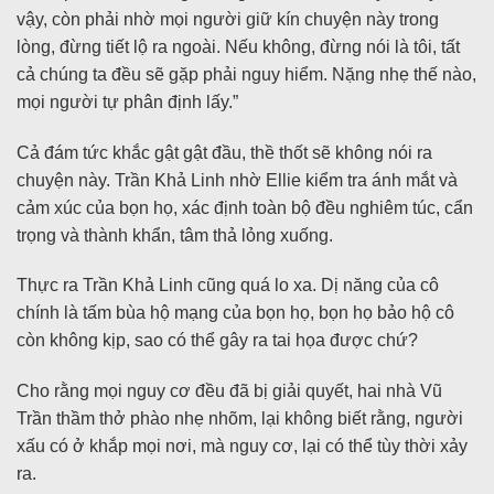
vậy, còn phải nhờ mọi người giữ kín chuyện này trong
lòng, đừng tiết lộ ra ngoài. Nếu không, đừng nói là tôi, tất
cả chúng ta đều sẽ gặp phải nguy hiểm. Nặng nhẹ thế nào,
mọi người tự phân định lấy.”
Cả đám tức khắc gật gật đầu, thề thốt sẽ không nói ra
chuyện này. Trần Khả Linh nhờ Ellie kiểm tra ánh mắt và
cảm xúc của bọn họ, xác định toàn bộ đều nghiêm túc, cẩn
trọng và thành khẩn, tâm thả lỏng xuống.
Thực ra Trần Khả Linh cũng quá lo xa. Dị năng của cô
chính là tấm bùa hộ mạng của bọn họ, bọn họ bảo hộ cô
còn không kịp, sao có thể gây ra tai họa được chứ?
Cho rằng mọi nguy cơ đều đã bị giải quyết, hai nhà Vũ
Trần thầm thở phào nhẹ nhõm, lại không biết rằng, người
xấu có ở khắp mọi nơi, mà nguy cơ, lại có thể tùy thời xảy
ra.