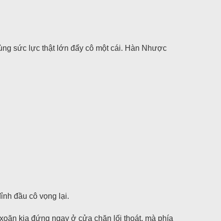
ùng sức lực thật lớn đẩy cô một cái. Hàn Nhược
ỉnh đầu cô vọng lại.
oăn kia đứng ngay ở cửa chặn lối thoát, mà phía