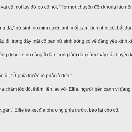
 vai cô một tay đỡ eo cô nói, “Tớ mới chuyển đến không lâu nê
ng đã,” nữ sinh nọ mỉm cười, ánh mắt cảm kích nhìn cô, bắt đầ
 đi, trong đáy mắt cô bạn nữ sinh trông có vẻ đáng yêu xinh xắn
ng đi học sinh càng ít dần, trong tâm dần cảm thấy có chuyện 
n ủi, “Ở phía trước rẽ phải là đến.”
ả chậm tốc độ, thầm liên lạc với Ellie, người bên cạnh vì đang
gân,” Ellie tra xét địa phương phía trước, báo lại cho cô.