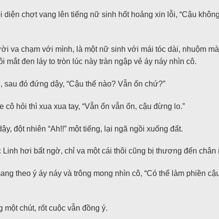
 diện chợt vang lên tiếng nữ sinh hốt hoảng xin lỗi, “Cậu khô
i va chạm với mình, là một nữ sinh với mái tóc dài, nhuộm mà
i mắt đen láy to tròn lúc này tràn ngập vẻ áy náy nhìn cô.
, sau đó đứng dậy, “Cậu thế nào? Vẫn ổn chứ?”
 cô hỏi thì xua xua tay, “Vẫn ổn vẫn ổn, cậu đừng lo.”
, đột nhiên “Ah!!” một tiếng, lại ngã ngồi xuống đất.
inh hơi bất ngờ, chỉ va một cái thôi cũng bị thương đến chân 
mang theo ý áy náy và trông mong nhìn cô, “Có thể làm phiền c
ột chút, rốt cuộc vẫn đồng ý.