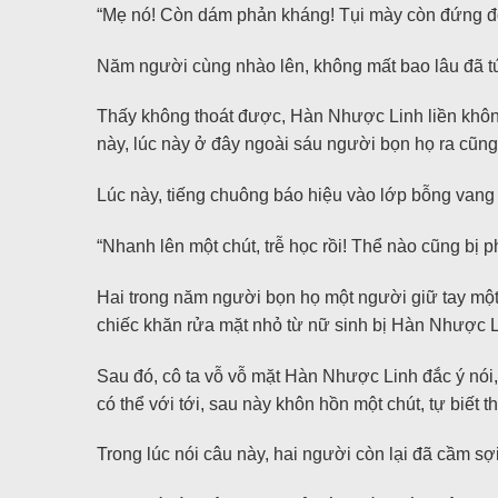
“Mẹ nó! Còn dám phản kháng! Tụi mày còn đứng đó
Năm người cùng nhào lên, không mất bao lâu đã 
Thấy không thoát được, Hàn Nhược Linh liền không
này, lúc này ở đây ngoài sáu người bọn họ ra cũng
Lúc này, tiếng chuông báo hiệu vào lớp bỗng vang 
“Nhanh lên một chút, trễ học rồi! Thể nào cũng bị 
Hai trong năm người bọn họ một người giữ tay mộ
chiếc khăn rửa mặt nhỏ từ nữ sinh bị Hàn Nhược L
Sau đó, cô ta vỗ vỗ mặt Hàn Nhược Linh đắc ý nói
có thể với tới, sau này khôn hồn một chút, tự biết
Trong lúc nói câu này, hai người còn lại đã cầm sợi