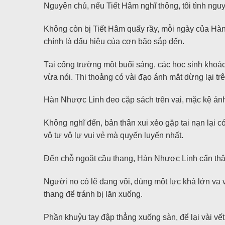
Nguyên chủ, nếu Tiết Hâm nghĩ thông, tôi tình nguy
Không còn bị Tiết Hâm quấy rầy, mỗi ngày của Hàn
chính là dấu hiệu của cơn bão sắp đến.
Tại cổng trường một buổi sáng, các học sinh khoác 
vừa nói. Thi thoảng có vài đạo ánh mắt dừng lại t
Hàn Nhược Linh đeo cặp sách trên vai, mặc kệ án
Không nghĩ đến, bản thân xui xẻo gặp tai nạn lại có
vô tư vô lự vui vẻ mà quyến luyến nhất.
Đến chỗ ngoặt cầu thang, Hàn Nhược Linh cẩn thận
Người nọ có lẽ đang vội, dùng một lực khá lớn va
thang để tránh bị lăn xuống.
Phần khuỷu tay đập thẳng xuống sàn, để lại vài v