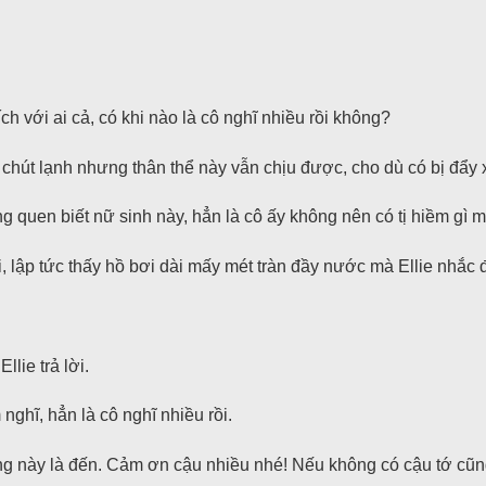
h với ai cả, có khi nào là cô nghĩ nhiều rồi không?
t có chút lạnh nhưng thân thể này vẫn chịu được, cho dù có bị đẩ
ng quen biết nữ sinh này, hẳn là cô ấy không nên có tị hiềm gì 
 lập tức thấy hồ bơi dài mấy mét tràn đầy nước mà Ellie nhắc 
llie trả lời.
nghĩ, hẳn là cô nghĩ nhiều rồi.
ờng này là đến. Cảm ơn cậu nhiều nhé! Nếu không có cậu tớ cũn