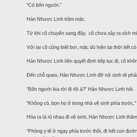
“Có bốn người.”
Hàn Nhược Linh trầm mặc.
Từ khi cô chuyển sang đây, cô chưa xảy ra xích míc
Với lại cô cũng biết bơi, mặc dù hiện tại thời tiế
Hàn Nhược Linh liền quyết định tiếp tục đi, cô khô
Đến chỗ quẹo, Hàn Nhược Linh đỡ nữ sinh rẽ phải,
“Bốn người kia rời đi rồi à?” Hàn Nhược Linh hỏi.
“Không có, bọn họ ở trong nhà vệ sinh phía trước,” E
Hóa ra là rủ nhau đi vệ sinh, Hàn Nhược Linh thầm 
“Phòng y tế ở ngay phía trước thôi, đi hết con đư