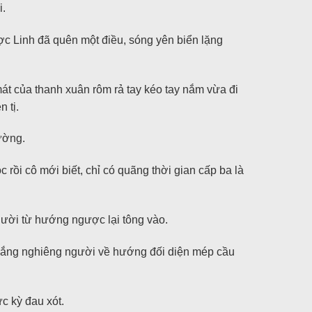
i.
c Linh đã quên một điều, sóng yên biển lặng
mát của thanh xuân rôm rả tay kéo tay nắm vừa đi
 tị.
ường.
c rồi cô mới biết, chỉ có quãng thời gian cấp ba là
gười từ hướng ngược lại tông vào.
 gắng nghiêng người về hướng đối diện mép cầu
c kỳ đau xót.