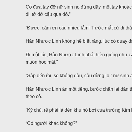
Cô đưa tay đỡ nữ sinh nọ đứng dậy, một tay khoác
đi, tớ đỡ cậu qua đó.”
“Được, cảm ơn cậu nhiều lắm! Trước mắt cứ đi thẳ
Hàn Nhược Linh không hề biết rằng, lúc cô quay đầu
Đi một lúc, Hàn Nhược Linh phát hiện giống như cà
muộn học mất.”
“Sắp đến rồi, sẽ không đâu, cậu đừng lo,” nữ sinh a
Hàn Nhược Linh ân một tiếng, bước chân lại dần th
theo cô.
“Ký chủ, rẽ phải là đến khu hồ bơi của trường Kim N
“Có người khác không?”