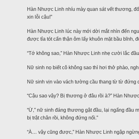
Hàn Nhược Linh nhíu mày quan sát vết thương, đối
xin lỗi cậu!”
Hàn Nhược Linh lúc này mới dời mắt nhìn đến ngườ
được tỉa tót cẩn thận ôm lấy khuôn mặt bầu bĩnh, đô
“Tớ không sao,” Hàn Nhược Linh nhẹ cười lắc đầu
Nữ sinh nọ biết cô không sao thì hơi thở phào, nghe
Nữ sinh vịn vào vách tường cầu thang từ từ đứng dậy
“Cậu sao vậy? Bị thương ở đâu rồi à?” Hàn Nhược L
“Ừ,” nữ sinh đáng thương gật đầu, lại ngẩng đầu 
bị trật chân rồi, không đứng nổi.”
“À… vậy cũng được,” Hàn Nhược Linh ngập ngừng m