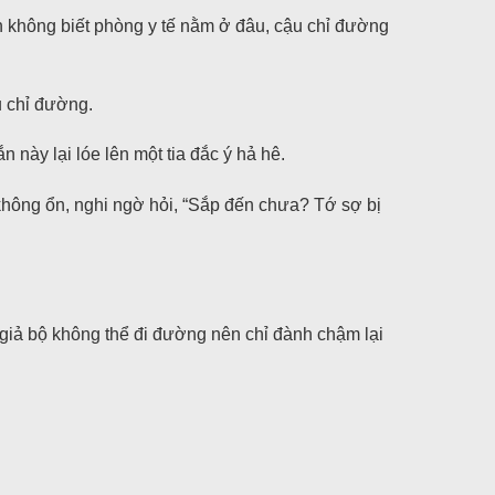
n không biết phòng y tế nằm ở đâu, cậu chỉ đường
u chỉ đường.
 này lại lóe lên một tia đắc ý hả hê.
không ổn, nghi ngờ hỏi, “Sắp đến chưa? Tớ sợ bị
 giả bộ không thể đi đường nên chỉ đành chậm lại