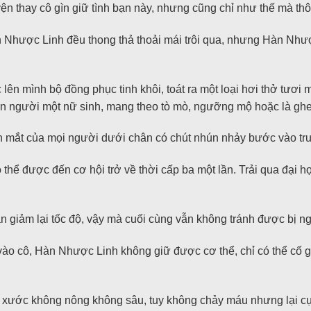
ện thay cô gìn giữ tình bạn này, nhưng cũng chỉ như thế mà thô
 Nhược Linh đều thong thả thoải mái trôi qua, nhưng Hàn Nhượ
lên mình bộ đồng phục tinh khôi, toát ra một loại hơi thở tươi 
rên người một nữ sinh, mang theo tò mò, ngưỡng mộ hoặc là ghen
h mắt của mọi người dưới chân có chút nhún nhảy bước vào tr
 thể được đến cơ hội trở về thời cấp ba một lần. Trải qua đại họ
 giảm lại tốc độ, vậy mà cuối cùng vẫn không tránh được bị n
 vào cô, Hàn Nhược Linh không giữ được cơ thể, chỉ có thể cố
ết xước không nông không sâu, tuy không chảy máu nhưng lại cự