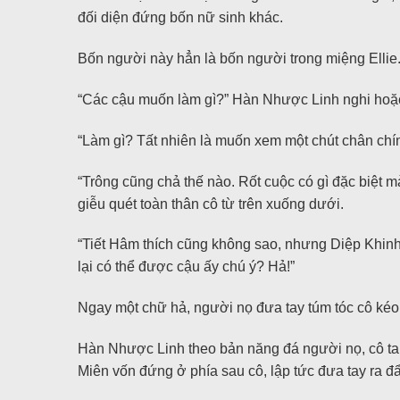
đối diện đứng bốn nữ sinh khác.
Bốn người này hẳn là bốn người trong miệng Ellie
“Các cậu muốn làm gì?” Hàn Nhược Linh nghi hoặc
“Làm gì? Tất nhiên là muốn xem một chút chân chính
“Trông cũng chả thế nào. Rốt cuộc có gì đặc biệt 
giễu quét toàn thân cô từ trên xuống dưới.
“Tiết Hâm thích cũng không sao, nhưng Diệp Khin
lại có thể được cậu ấy chú ý? Hả!”
Ngay một chữ hả, người nọ đưa tay túm tóc cô kéo 
Hàn Nhược Linh theo bản năng đá người nọ, cô ta 
Miên vốn đứng ở phía sau cô, lập tức đưa tay ra đẩ