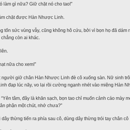
 làm gì nữa? Giữ chặt nó cho tao!”
túm chặt được Hàn Nhược Linh.
 tốn sức vùng vẫy, cũng không hô cứu, bởi vì bọn họ đã dám ra
 chẳng còn ai khác.
lên.
phạt nữa cho xem!”
t người giữ chân Hàn Nhược Linh đè cô xuống sàn. Nữ sinh tr
inh đạp lúc nãy, vo lại rồi cường ngạnh nhét vào miệng Hàn N
, “Yên tâm, đây là khăn sạch, bọn tao chỉ muốn cảnh cáo mày 
 thân phận một chút, nhớ chưa?”
 dây thừng tiến ra phía sau cô, dùng dây thừng trói tay chân cô l