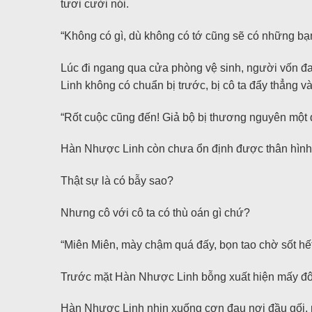
tươi cười nói.
“Không có gì, dù không có tớ cũng sẽ có những bạn
Lúc đi ngang qua cửa phòng vệ sinh, người vốn đa
Linh không có chuẩn bị trước, bị cô ta đẩy thẳng và
“Rốt cuộc cũng đến! Giả bộ bị thương nguyên một 
Hàn Nhược Linh còn chưa ổn định được thân hình l
Thật sự là có bẫy sao?
Nhưng cô với cô ta có thù oán gì chứ?
“Miên Miên, mày chậm quá đấy, bọn tao chờ sốt hết 
Trước mặt Hàn Nhược Linh bỗng xuất hiện mấy đôi c
Hàn Nhược Linh nhịn xuống cơn đau nơi đầu gối, 