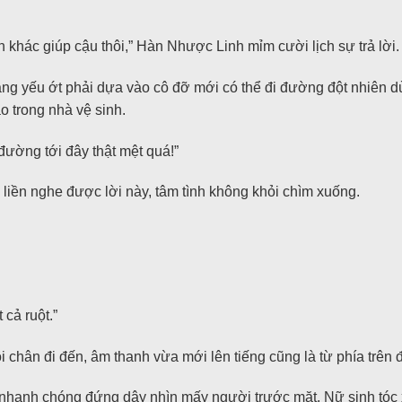
 khác giúp cậu thôi,” Hàn Nhược Linh mỉm cười lịch sự trả lời.
ng yếu ớt phải dựa vào cô đỡ mới có thể đi đường đột nhiên d
o trong nhà vệ sinh.
đường tới đây thật mệt quá!”
iền nghe được lời này, tâm tình không khỏi chìm xuống.
cả ruột.”
hân đi đến, âm thanh vừa mới lên tiếng cũng là từ phía trên đ
nhanh chóng đứng dậy nhìn mấy người trước mặt. Nữ sinh tóc x