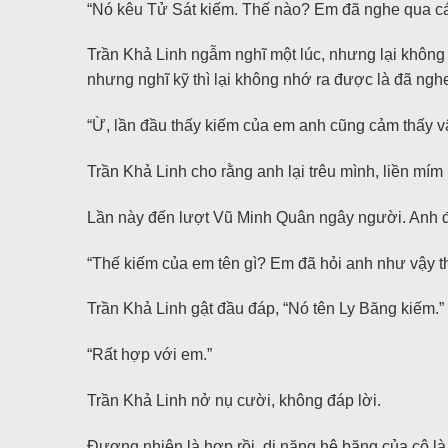
“Nó kêu Tử Sát kiếm. Thế nào? Em đã nghe qua cá
Trần Khả Linh ngẫm nghĩ một lúc, nhưng lại không 
nhưng nghĩ kỹ thì lại không nhớ ra được là đã ngh
“Ừ, lần đầu thấy kiếm của em anh cũng cảm thấy v
Trần Khả Linh cho rằng anh lại trêu mình, liền mím 
Lần này đến lượt Vũ Minh Quân ngây người. Anh đan
“Thế kiếm của em tên gì? Em đã hỏi anh như vậy t
Trần Khả Linh gật đầu đáp, “Nó tên Ly Băng kiếm.”
“Rất hợp với em.”
Trần Khả Linh nở nụ cười, không đáp lời.
Đương nhiên là hợp rồi, dị năng hệ băng của cô l