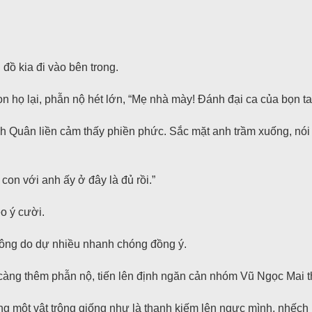
đồ kia đi vào bên trong.
n họ lại, phẫn nộ hét lớn, “Mẹ nhà mày! Đánh đại ca của bọn ta
nh Quân liền cảm thấy phiền phức. Sắc mặt anh trầm xuống, nói v
con với anh ấy ở đây là đủ rồi.”
o ý cười.
hông do dự nhiều nhanh chóng đồng ý.
àng thêm phẫn nộ, tiến lên định ngăn cản nhóm Vũ Ngọc Mai thì
g một vật trông giống như là thanh kiếm lên ngực mình, nhếch mô