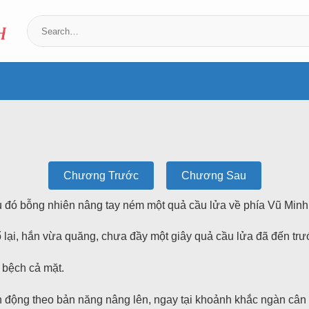
Chương Trước
Chương Sau
au đó bỗng nhiên nâng tay ném một quả cầu lửa về phía Vũ Min
ổ lại, hắn vừa quăng, chưa đầy một giây quả cầu lửa đã đến tr
 bệch cả mặt.
h động theo bản năng nâng lên, ngay tại khoảnh khắc ngàn cân 