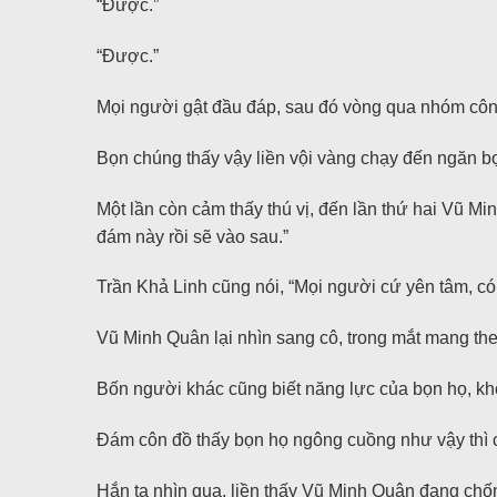
“Được.”
“Được.”
Mọi người gật đầu đáp, sau đó vòng qua nhóm côn 
Bọn chúng thấy vậy liền vội vàng chạy đến ngăn bọ
Một lần còn cảm thấy thú vị, đến lần thứ hai Vũ Mi
đám này rồi sẽ vào sau.”
Trần Khả Linh cũng nói, “Mọi người cứ yên tâm, có 
Vũ Minh Quân lại nhìn sang cô, trong mắt mang the
Bốn người khác cũng biết năng lực của bọn họ, k
Đám côn đồ thấy bọn họ ngông cuồng như vậy thì c
Hắn ta nhìn qua, liền thấy Vũ Minh Quân đang chốn