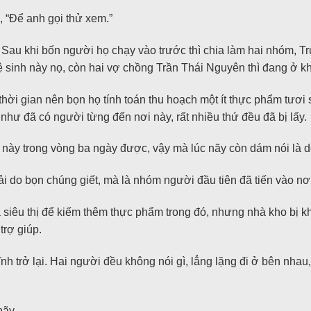
 “Để anh gọi thử xem.”
i. Sau khi bốn người họ chạy vào trước thì chia làm hai nhóm,
 vệ sinh này nọ, còn hai vợ chồng Trần Thái Nguyên thì đang ở 
i gian nên bọn họ tính toán thu hoạch một ít thực phẩm tươi s
nh như đã có người từng đến nơi này, rất nhiều thứ đều đã bị lấy.
 này trong vòng ba ngày được, vậy mà lúc nãy còn dám nói là 
i do bọn chúng giết, mà là nhóm người đầu tiên đã tiến vào nơi
 siêu thị để kiếm thêm thực phẩm trong đó, nhưng nhà kho bị k
trợ giúp.
tĩnh trở lại. Hai người đều không nói gì, lẳng lặng đi ở bên nha
 nãy…