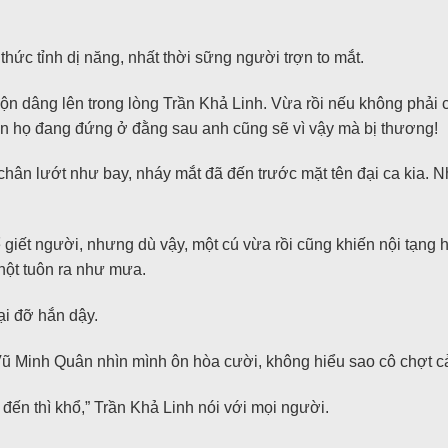
ức tỉnh dị năng, nhất thời sững người trợn to mắt.
n dâng lên trong lòng Trần Khả Linh. Vừa rồi nếu không phải c
bọn họ đang đứng ở đằng sau anh cũng sẽ vì vậy mà bị thương!
hân lướt như bay, nháy mắt đã đến trước mặt tên đại ca kia. 
 giết người, nhưng dù vậy, một cú vừa rồi cũng khiến nội tạng
hột tuôn ra như mưa.
ại đỡ hắn dậy.
 Vũ Minh Quân nhìn mình ôn hòa cười, không hiểu sao cô chợt c
o đến thì khổ,” Trần Khả Linh nói với mọi người.