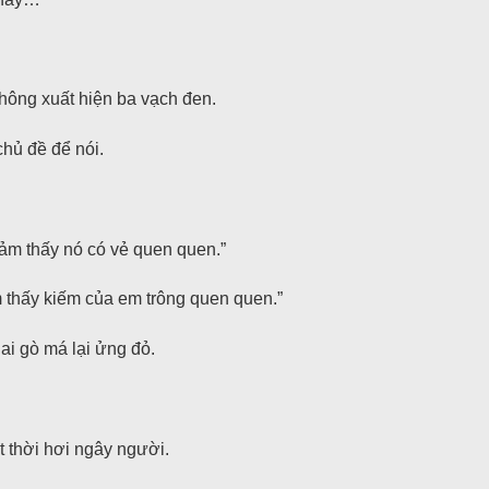
không xuất hiện ba vạch đen.
chủ đề để nói.
ảm thấy nó có vẻ quen quen.”
thấy kiếm của em trông quen quen.”
ai gò má lại ửng đỏ.
t thời hơi ngây người.