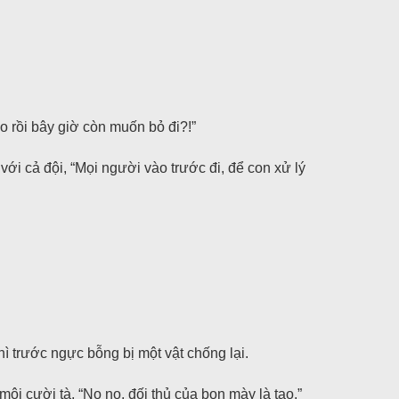
o rồi bây giờ còn muốn bỏ đi?!”
ới cả đội, “Mọi người vào trước đi, để con xử lý
 trước ngực bỗng bị một vật chống lại.
i cười tà, “No no, đối thủ của bọn mày là tao.”