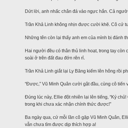
Dứt lời, anh nhấc chân đá vào ngực hắn. Cả người 
Trần Khả Linh không nhịn được cười khẽ. Cô cứ tư
Những tên còn lại thấy anh em của mình bị đánh thì
Hai người đều có thân thủ linh hoạt, trong tay còn
soài ở trên đất đau đớn rên rỉ.
Trần Khả Linh giắt lại Ly Băng kiếm lên hông rồi ph
“Được,” Vũ Minh Quân cười gật đầu, cùng cô tiến v
Đúng lúc này, Ellie đột nhiên lại lên tiếng, “Ký c
trong khi chưa xác nhận chính thức được!”
Ba ngày qua, cứ mỗi lần cô gặp Vũ Minh Quân, Elli
vẫn chưa tìm được dịp thích hợp a!