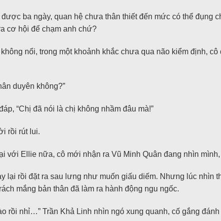
được ba ngày, quan hệ chưa thân thiết đến mức có thể đụng c
 ra cơ hội để chạm anh chứ?
u không nổi, trong một khoảnh khắc chưa qua não kiểm định, cô 
nhân duyên không?”
đáp, “Chị đã nói là chị không nhầm đâu mà!”
i rồi rút lui.
ại với Ellie nữa, cô mới nhận ra Vũ Minh Quân đang nhìn mình, 
ay lại rồi đặt ra sau lưng như muốn giấu diếm. Nhưng lúc nhìn
 trách mắng bản thân đã làm ra hành động ngu ngốc.
o rồi nhỉ…” Trần Khả Linh nhìn ngó xung quanh, cố gắng đánh 