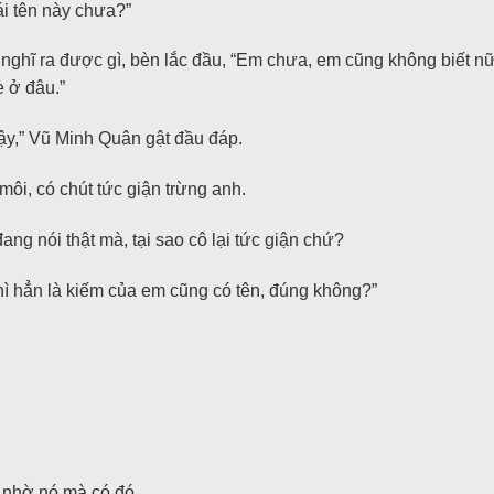
i tên này chưa?”
nghĩ ra được gì, bèn lắc đầu, “Em chưa, em cũng không biết nữ
e ở đâu.”
ậy,” Vũ Minh Quân gật đầu đáp.
môi, có chút tức giận trừng anh.
g nói thật mà, tại sao cô lại tức giận chứ?
hì hẳn là kiếm của em cũng có tên, đúng không?”
à nhờ nó mà có đó.