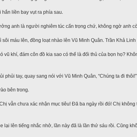
hắn liền bay vụt ra phía sau.
ởng anh là người nghiêm túc cẩn trọng chứ, không ngờ anh còn
 sôi máu lên, đồng loạt nhào lên Vũ Minh Quân. Trần Khả Linh l
 có vũ khí, đám côn đồ kia sao có thể là đối thủ của bọn họ? K
ủi phủi tay, quay sang nói với Vũ Minh Quân, “Chúng ta đi thôi!”
ào bên trong.
hủ! Chị vẫn chưa xác nhận mục tiêu! Đã ba ngày rồi đó! Chị không
e lại lên tiếng nhắc nhở, lần này đã là lần thứ sáu rồi. Cũng 