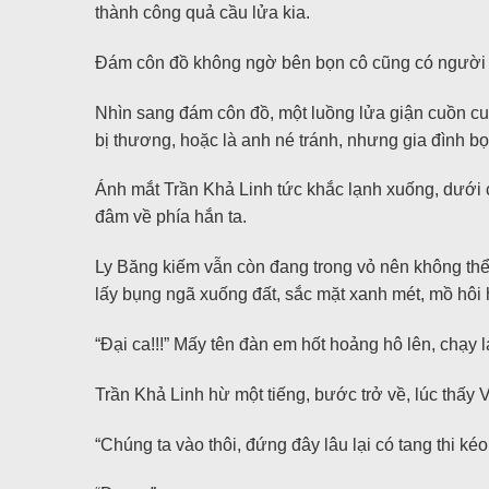
thành công quả cầu lửa kia.
Đám côn đồ không ngờ bên bọn cô cũng có người th
Nhìn sang đám côn đồ, một luồng lửa giận cuồn cuộ
bị thương, hoặc là anh né tránh, nhưng gia đình 
Ánh mắt Trần Khả Linh tức khắc lạnh xuống, dưới c
đâm về phía hắn ta.
Ly Băng kiếm vẫn còn đang trong vỏ nên không thể
lấy bụng ngã xuống đất, sắc mặt xanh mét, mồ hôi 
“Đại ca!!!” Mấy tên đàn em hốt hoảng hô lên, chạy l
Trần Khả Linh hừ một tiếng, bước trở về, lúc thấy
“Chúng ta vào thôi, đứng đây lâu lại có tang thi ké