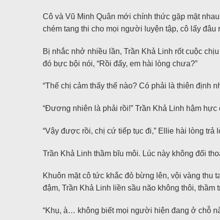
Cô và Vũ Minh Quân mới chính thức gặp mặt nhau 
chém tang thi cho mọi người luyện tập, cô lấy đâu
Bị nhắc nhở nhiều lần, Trần Khả Linh rốt cuộc chị
đó bực bội nói, “Rồi đấy, em hài lòng chưa?”
“Thế chị cảm thấy thế nào? Có phải là thiên định 
“Đương nhiên là phải rồi!” Trần Khả Linh hậm hực 
“Vậy được rồi, chị cứ tiếp tục đi,” Ellie hài lòng trả lờ
Trần Khả Linh thầm bĩu môi. Lúc này không đối tho
Khuôn mặt cô tức khắc đỏ bừng lên, vội vàng thu t
đậm, Trần Khả Linh liền sầu não không thôi, thầm
“Khụ, à… không biết mọi người hiện đang ở chỗ nà