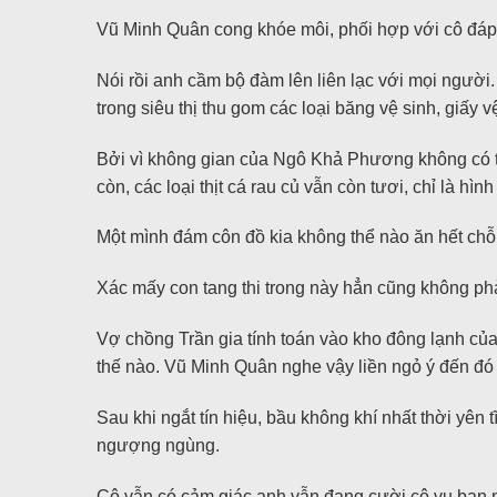
Vũ Minh Quân cong khóe môi, phối hợp với cô đáp,
Nói rồi anh cầm bộ đàm lên liên lạc với mọi ngườ
trong siêu thị thu gom các loại băng vệ sinh, giấy
Bởi vì không gian của Ngô Khả Phương không có thờ
còn, các loại thịt cá rau củ vẫn còn tươi, chỉ là hì
Một mình đám côn đồ kia không thể nào ăn hết chỗ
Xác mấy con tang thi trong này hẳn cũng không phả
Vợ chồng Trần gia tính toán vào kho đông lạnh của
thế nào. Vũ Minh Quân nghe vậy liền ngỏ ý đến đó 
Sau khi ngắt tín hiệu, bầu không khí nhất thời yên 
ngượng ngùng.
Cô vẫn có cảm giác anh vẫn đang cười cô vụ ban