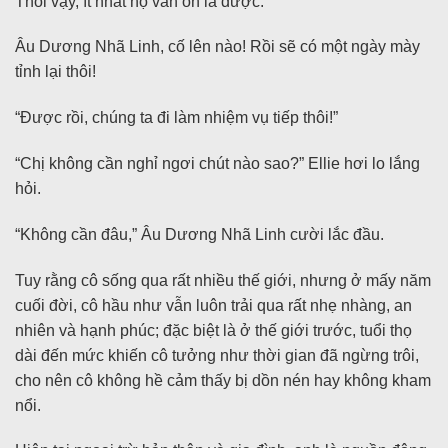
Thôi vậy, ít nhất họ vẫn ổn là được.
Âu Dương Nhã Linh, cố lên nào! Rồi sẽ có một ngày mày
tỉnh lại thôi!
“Được rồi, chúng ta đi làm nhiệm vụ tiếp thôi!”
“Chị không cần nghỉ ngơi chút nào sao?” Ellie hơi lo lắng
hỏi.
“Không cần đâu,” Âu Dương Nhã Linh cười lắc đầu.
Tuy rằng cô sống qua rất nhiều thế giới, nhưng ở mấy năm
cuối đời, cô hầu như vẫn luôn trải qua rất nhẹ nhàng, an
nhiên và hạnh phúc; đặc biệt là ở thế giới trước, tuổi thọ
dài đến mức khiến cô tưởng như thời gian đã ngừng trôi,
cho nên cô không hề cảm thấy bị dồn nén hay không kham
nổi.