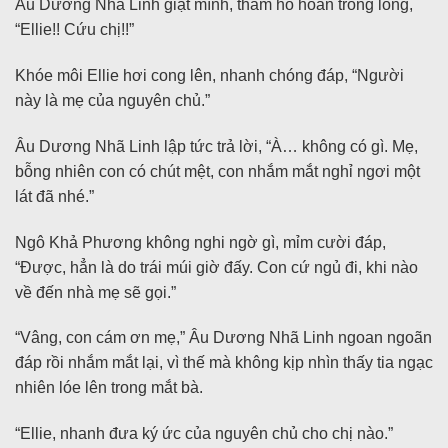
Âu Dương Nhã Linh giật mình, thầm hô hoán trong lòng,
“Ellie!! Cứu chị!!”
Khóe môi Ellie hơi cong lên, nhanh chóng đáp, “Người
này là mẹ của nguyên chủ.”
Âu Dương Nhã Linh lập tức trả lời, “À… không có gì. Mẹ,
bỗng nhiên con có chút mệt, con nhắm mắt nghỉ ngơi một
lát đã nhé.”
Ngô Khả Phương không nghi ngờ gì, mỉm cười đáp,
“Được, hẳn là do trái múi giờ đấy. Con cứ ngủ đi, khi nào
về đến nhà mẹ sẽ gọi.”
“Vâng, con cám ơn mẹ,” Âu Dương Nhã Linh ngoan ngoãn
đáp rồi nhắm mắt lại, vì thế mà không kịp nhìn thấy tia ngạc
nhiên lóe lên trong mắt bà.
“Ellie, nhanh đưa ký ức của nguyên chủ cho chị nào.”