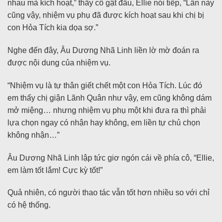
nhau mà kích hoạt,” thấy cô gật đầu, Ellie nói tiếp, “Lần này
cũng vậy, nhiệm vụ phụ đã được kích hoạt sau khi chị bị
con Hỏa Tích kia dọa sợ.”
Nghe đến đây, Âu Dương Nhã Linh liền lờ mờ đoán ra
được nội dung của nhiệm vụ.
“Nhiệm vụ là tự thân giết chết một con Hỏa Tích. Lúc đó
em thấy chị giận Lãnh Quân như vậy, em cũng không dám
mở miệng… nhưng nhiệm vụ phụ một khi đưa ra thì phải
lựa chọn ngay có nhận hay không, em liền tự chủ chọn
không nhận…”
Âu Dương Nhã Linh lập tức giơ ngón cái về phía cô, “Ellie,
em làm tốt lắm! Cực kỳ tốt!”
Quả nhiên, có người thao tác vẫn tốt hơn nhiều so với chỉ
có hệ thống.