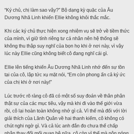
“Ký chủ, chị làm sao vậy?” Bộ dạng kỳ quặc của Âu
Dương Nhã Linh khiến Ellie không khỏi thắc mắc.
Khi các ký chủ thực hiện xong nhiệm vụ sẽ trở về tiềm thức
của mình, vì giữ tính riêng tư cá nhân nên hệ thống sẽ
không thu thập suy nghĩ của bọn họ khi ở nơi này, vì vậy
lúc này Ellie cũng không biết cô đang nghĩ cái gì.
Ellie lên tiếng khiến Âu Dương Nhã Linh nhớ đến sự tồn
tại của cô, lập tức xụ mặt nói, “Em còn phong ấn cả ký ức
của chị khi ở nơi này!”
Lúc trước rõ ràng cô đã có một số suy đoán về thân phận
thật sự của các mục tiêu, vậy mà khi đi vào thế giới vừa
rồi, cô lại hoàn toàn không nhớ gì cả. Vì thế mà đối với lời
giải thích của Lãnh Quân về hai thanh kiếm, cô không có
chút nghi ngờ gì. Và cả lúc anh đắn đo chưa thể chấp
nhận thay đổi mối quan hệ nữa, cô còn vì thế mà nôn nóng