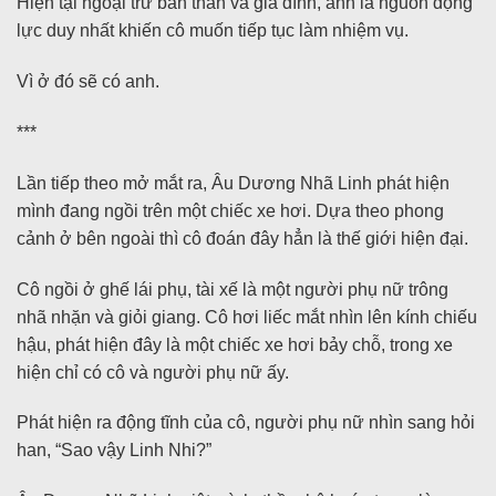
Hiện tại ngoại trừ bản thân và gia đình, anh là nguồn động
lực duy nhất khiến cô muốn tiếp tục làm nhiệm vụ.
Vì ở đó sẽ có anh.
***
Lần tiếp theo mở mắt ra, Âu Dương Nhã Linh phát hiện
mình đang ngồi trên một chiếc xe hơi. Dựa theo phong
cảnh ở bên ngoài thì cô đoán đây hẳn là thế giới hiện đại.
Cô ngồi ở ghế lái phụ, tài xế là một người phụ nữ trông
nhã nhặn và giỏi giang. Cô hơi liếc mắt nhìn lên kính chiếu
hậu, phát hiện đây là một chiếc xe hơi bảy chỗ, trong xe
hiện chỉ có cô và người phụ nữ ấy.
Phát hiện ra động tĩnh của cô, người phụ nữ nhìn sang hỏi
han, “Sao vậy Linh Nhi?”