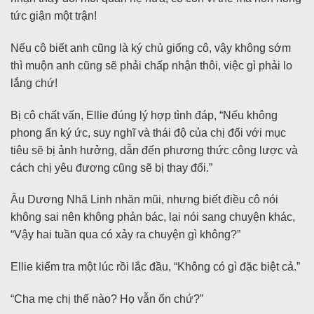
tức giận một trận!
Nếu cô biết anh cũng là ký chủ giống cô, vậy không sớm
thì muộn anh cũng sẽ phải chấp nhận thôi, việc gì phải lo
lắng chứ!
Bị cô chất vấn, Ellie đúng lý hợp tình đáp, “Nếu không
phong ấn ký ức, suy nghĩ và thái độ của chị đối với mục
tiêu sẽ bị ảnh hưởng, dẫn đến phương thức công lược và
cách chị yêu đương cũng sẽ bị thay đổi.”
Âu Dương Nhã Linh nhăn mũi, nhưng biết điều cô nói
không sai nên không phản bác, lại nói sang chuyện khác,
“Vậy hai tuần qua có xảy ra chuyện gì không?”
Ellie kiểm tra một lúc rồi lắc đầu, “Không có gì đặc biệt cả.”
“Cha mẹ chị thế nào? Họ vẫn ổn chứ?”