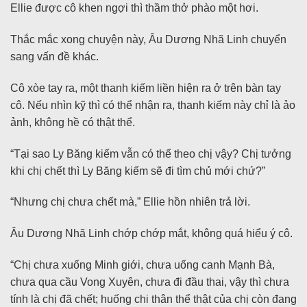
Ellie được cô khen ngợi thì thầm thở phào một hơi.
Thắc mắc xong chuyện này, Âu Dương Nhã Linh chuyển
sang vấn đề khác.
Cô xòe tay ra, một thanh kiếm liền hiện ra ở trên bàn tay
cô. Nếu nhìn kỹ thì có thể nhận ra, thanh kiếm này chỉ là ảo
ảnh, không hề có thật thể.
“Tại sao Ly Băng kiếm vẫn có thể theo chị vậy? Chị tưởng
khi chị chết thì Ly Băng kiếm sẽ đi tìm chủ mới chứ?”
“Nhưng chị chưa chết mà,” Ellie hồn nhiên trả lời.
Âu Dương Nhã Linh chớp chớp mắt, không quá hiểu ý cô.
“Chị chưa xuống Minh giới, chưa uống canh Mạnh Bà,
chưa qua cầu Vong Xuyên, chưa đi đầu thai, vậy thì chưa
tính là chị đã chết; huống chi thân thể thật của chị còn đang