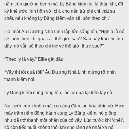
nằm trên giường bệnh mà. Ly Băng kiếm lại là thần khí, đã
ký khế ước linh hồn với chị, cho nên trừ phi chị thật sự
chết, nếu không Ly Băng kiếm vẫn sẽ luôn theo chị.”
Hai mắt Âu Dương Nhã Linh lập tức sáng lên, “Nghĩa là nó
sẽ luôn theo chị qua các thế giới sao? Sau này khi chị tỉnh
dậy, nó vẫn sẽ theo chị trở về thế giới thực sao?”
“Theo lý là vậy,” Ellie gật đầu.
“Vậy thì tốt quá rồi!” Âu Dương Nhã Linh mừng rỡ nhìn
thanh kiếm nói.
Ly Băng kiếm cũng rung lên, lắc lư qua lại trên tay cô.
Nụ cười trên khuôn mặt cô càng đậm, ôn hòa nhìn nó. Hơn
mấy trăm năm đồng hành cùng Ly Băng kiếm, nó giống
như đã trở thành một phần của cô vậy. Lúc trước khi ‘chết’,
cô còn tiếc nuối không thôi khi cho rằng sẽ phải xa nó,