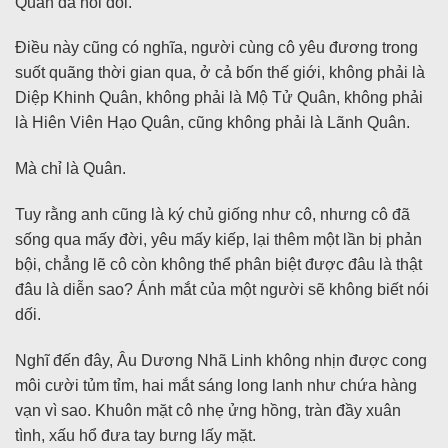
Quân đã nói dối.
Điều này cũng có nghĩa, người cùng cô yêu đương trong
suốt quãng thời gian qua, ở cả bốn thế giới, không phải là
Diệp Khinh Quân, không phải là Mộ Tử Quân, không phải
là Hiên Viên Hạo Quân, cũng không phải là Lãnh Quân.
Mà chỉ là Quân.
Tuy rằng anh cũng là ký chủ giống như cô, nhưng cô đã
sống qua mấy đời, yêu mấy kiếp, lại thêm một lần bị phản
bội, chẳng lẽ cô còn không thể phân biệt được đâu là thật
đâu là diễn sao? Ánh mắt của một người sẽ không biết nói
dối.
Nghĩ đến đây, Âu Dương Nhã Linh không nhịn được cong
môi cười tủm tỉm, hai mắt sáng long lanh như chứa hàng
vạn vì sao. Khuôn mặt cô nhẹ ửng hồng, tràn đầy xuân
tình, xấu hổ đưa tay bưng lấy mặt.