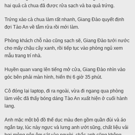
hai quả cà chua đã được rửa sạch và ba quả trứng.
Trứng xào cà chua làm rất nhanh, Giang Đào quyết định
đợi Tào An về tắm rửa rồi mới làm.
Phòng khách chỗ nào cũng sạch sẽ, Giang Đào tưới nước
cho mấy chậu cây xanh, rồi tiếp tục vào phòng ngủ xem
mẫu trang trí nhà.
Huyền quan vang lên tiếng mở cửa, Giang Đào nhìn vào
góc bên phải màn hình, hiển thị 6 giờ 35 phút.
Cô đóng lại laptop, đi ra ngoài, vừa đi ngang qua phòng
làm việc đã thấy bóng dáng Tào An xuất hiện ở cuối hành
lang.
Anh mặc một bộ đồ thể dục màu đen gồm quần đùi và áo
ngắn tay, lúc này ngực và lưng anh ướt sũng, chất liệu vải
hơi mỏng nên ôm sát vào người, chắc anh cũng không