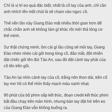
Chỉ là vị trí eo quá đặc biệt, nhất là cổ tay của anh, chỉ cần
anh nhích lên một chút là sẽ chạm vào ngực cô.
Thế nên lần này Giang Đào mất nhiều thời gian hơn để
chắc chắn anh sẽ không làm gì khác rồi mới thả lỏng cơ
thể mình.
Sự thật chứng minh, ôm cái gì lâu cũng sẽ mỏi tay, Giang
Đào nhéo nhéo cái gối trong lòng cô, đảo mắt, đột nhiên
đặt chiếc gối lên đùi Tào An, sau đó đặt cánh tay phải của
cô lên trên gối.
Tào An lại nhìn cánh tay của cô, trắng nõn thon dài, trên cổ
tay mơ hồ có thể nhìn thấy mạch máu xanh nhạt.
90 phút của bộ phim sắp kết thúc, đoạn credit kết thúc phim
bắt đầu chạy trên màn hình, nhưng bàn tay đặt hờ trên eo
của Giang Đào vẫn không buông ra.