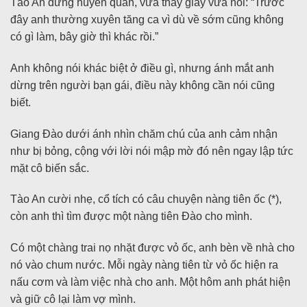
Tào An đứng huyền quan, vừa thay giày vừa nói: “Trước
đây anh thường xuyên tăng ca vì dù về sớm cũng không
có gì làm, bây giờ thì khác rồi.”
Anh không nói khác biệt ở điều gì, nhưng ánh mắt anh
dừng trên người bạn gái, điều này không cần nói cũng
biết.
Giang Đào dưới ánh nhìn chăm chú của anh cảm nhận
như bị bỏng, cộng với lời nói mập mờ đó nên ngay lập tức
mặt cô biến sắc.
Tào An cười nhẹ, cổ tích có câu chuyện nàng tiên ốc (*),
còn anh thì tìm được một nàng tiên Đào cho mình.
Có một chàng trai nọ nhặt được vỏ ốc, anh bèn về nhà cho
nó vào chum nước. Mỗi ngày nàng tiên từ vỏ ốc hiện ra
nấu cơm và làm việc nhà cho anh. Một hôm anh phát hiện
và giữ cô lại làm vợ mình.