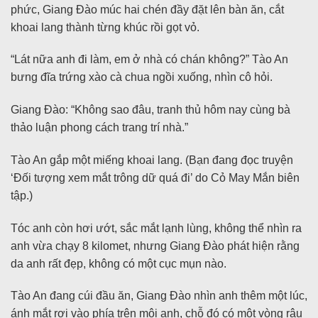
phức, Giang Đào múc hai chén đầy đặt lên bàn ăn, cắt
khoai lang thành từng khúc rồi gọt vỏ.
“Lát nữa anh đi làm, em ở nhà có chán không?” Tào An
bưng đĩa trứng xào cà chua ngồi xuống, nhìn cô hỏi.
Giang Đào: “Không sao đâu, tranh thủ hôm nay cùng bà
thảo luận phong cách trang trí nhà.”
Tào An gắp một miếng khoai lang. (Bạn đang đọc truyện
‘Đối tượng xem mắt trông dữ quá đi’ do Cỏ May Mắn biên
tập.)
Tóc anh còn hơi ướt, sắc mắt lạnh lùng, không thể nhìn ra
anh vừa chạy 8 kilomet, nhưng Giang Đào phát hiện rằng
da anh rất đẹp, không có một cục mụn nào.
Tào An đang cúi đầu ăn, Giang Đào nhìn anh thêm một lúc,
ánh mắt rơi vào phía trên môi anh, chỗ đó có một vòng râu