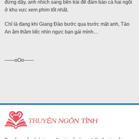
đứng dậy, anh nhích sang bên trái để đảm bảo cả hai ngồi
ở khu vực xem phim tốt nhất.
Chỉ là đang khi Giang Đào bước qua trước mặt anh, Tào
An âm thầm liếc nhìn ngực bạn gái mình…
——oOo——