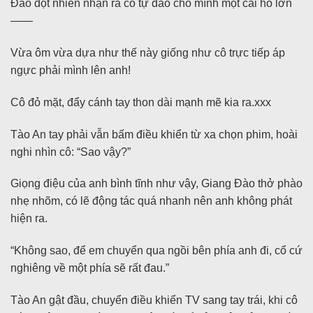
Đào đột nhiên nhận ra cô tự đào cho mình một cái hố lớn
——
Vừa ôm vừa dựa như thế này giống như cô trực tiếp áp
ngực phải mình lên anh!
Cô đỏ mặt, đẩy cánh tay thon dài mạnh mẽ kia ra.xxx
Tào An tay phải vẫn bấm điều khiển từ xa chọn phim, hoài
nghi nhìn cô: “Sao vậy?”
Giọng điệu của anh bình tĩnh như vậy, Giang Đào thở phào
nhẹ nhõm, có lẽ động tác quá nhanh nên anh không phát
hiện ra.
“Không sao, để em chuyển qua ngồi bên phía anh đi, cổ cứ
nghiêng về một phía sẽ rất đau.”
Tào An gật đầu, chuyển điều khiển TV sang tay trái, khi cô