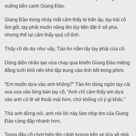
xuống bên cạnh Giang Đào.
Giang Đào trong nháy mắt cảm thấy bị trấn áp, tay trái cô
ôm gối, tay phải muốn nâng lên tùy tiện đặt ở sô pha,
nhưng thế lại cảm thấy quá cố tình.
Thấy cô do dự như vậy, Tào An nắm lấy tay phải của cô.
Dòng điện nhân tạo vừa chạy qua khiến Giang Đào miệng
đắng lưỡi khô nên khó tập trung vào tình tiết trong phim.
“Em muốn dựa vào anh không?” Tào An dùng ngón tay cái
xoa xoa vào lòng bàn tay cô, “Anh chỉ cảm thấy em dựa
vào anh có lẽ sẽ thoải mái hơn, chứ không có ý gì khác.”
Thà anh đừng nói, anh nói lời này làm nhịp tim của Giang
Đào càng đập nhanh hơn.
Trong đầu cô chợt hiện lên cảnh tượng trên xe lửa về nhà