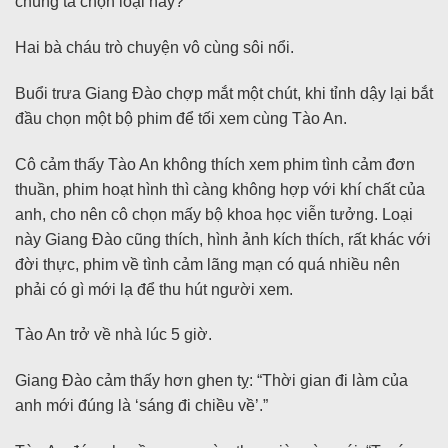
chúng ta chọn loại này?”
Hai bà cháu trò chuyện vô cùng sôi nổi.
Buổi trưa Giang Đào chợp mắt một chút, khi tỉnh dậy lại bắt
đầu chọn một bộ phim để tối xem cùng Tào An.
Cô cảm thấy Tào An không thích xem phim tình cảm đơn
thuần, phim hoạt hình thì càng không hợp với khí chất của
anh, cho nên cô chọn mấy bộ khoa học viễn tưởng. Loại
này Giang Đào cũng thích, hình ảnh kích thích, rất khác với
đời thực, phim về tình cảm lãng mạn có quá nhiều nên
phải có gì mới lạ để thu hút người xem.
Tào An trở về nhà lúc 5 giờ.
Giang Đào cảm thấy hơn ghen tỵ: “Thời gian đi làm của
anh mới đúng là ‘sáng đi chiều về’.”