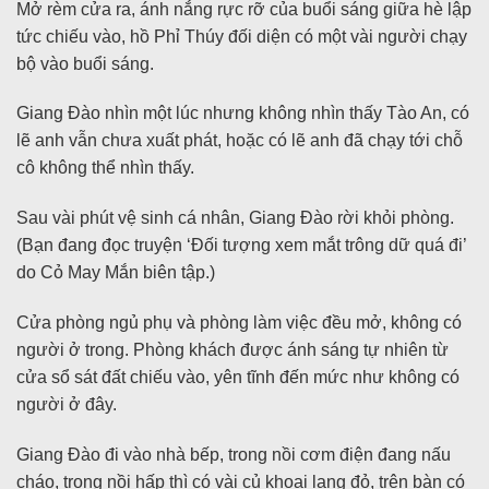
Mở rèm cửa ra, ánh nắng rực rỡ của buổi sáng giữa hè lập
tức chiếu vào, hồ Phỉ Thúy đối diện có một vài người chạy
bộ vào buổi sáng.
Giang Đào nhìn một lúc nhưng không nhìn thấy Tào An, có
lẽ anh vẫn chưa xuất phát, hoặc có lẽ anh đã chạy tới chỗ
cô không thể nhìn thấy.
Sau vài phút vệ sinh cá nhân, Giang Đào rời khỏi phòng.
(Bạn đang đọc truyện ‘Đối tượng xem mắt trông dữ quá đi’
do Cỏ May Mắn biên tập.)
Cửa phòng ngủ phụ và phòng làm việc đều mở, không có
người ở trong. Phòng khách được ánh sáng tự nhiên từ
cửa sổ sát đất chiếu vào, yên tĩnh đến mức như không có
người ở đây.
Giang Đào đi vào nhà bếp, trong nồi cơm điện đang nấu
cháo, trong nồi hấp thì có vài củ khoai lang đỏ, trên bàn có