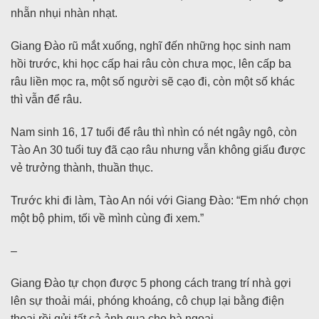
nhẵn nhụi nhàn nhạt.
Giang Đào rũ mắt xuống, nghĩ đến những học sinh nam
hồi trước, khi học cấp hai râu còn chưa mọc, lên cấp ba
râu liền mọc ra, một số người sẽ cạo đi, còn một số khác
thì vẫn để râu.
Nam sinh 16, 17 tuổi để râu thì nhìn có nét ngây ngô, còn
Tào An 30 tuổi tuy đã cạo râu nhưng vẫn không giấu được
vẻ trưởng thành, thuần thục.
Trước khi đi làm, Tào An nói với Giang Đào: “Em nhớ chọn
một bộ phim, tối về mình cùng đi xem.”
–
Giang Đào tự chọn được 5 phong cách trang trí nhà gợi
lên sự thoải mái, phóng khoáng, cô chụp lại bằng điện
thoại rồi gửi tất cả ảnh qua cho bà ngoại.