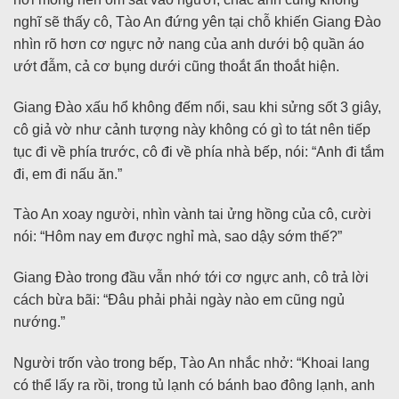
nghĩ sẽ thấy cô, Tào An đứng yên tại chỗ khiến Giang Đào
nhìn rõ hơn cơ ngực nở nang của anh dưới bộ quần áo
ướt đẫm, cả cơ bụng dưới cũng thoắt ẩn thoắt hiện.
Giang Đào xấu hổ không đếm nổi, sau khi sửng sốt 3 giây,
cô giả vờ như cảnh tượng này không có gì to tát nên tiếp
tục đi về phía trước, cô đi về phía nhà bếp, nói: “Anh đi tắm
đi, em đi nấu ăn.”
Tào An xoay người, nhìn vành tai ửng hồng của cô, cười
nói: “Hôm nay em được nghỉ mà, sao dậy sớm thế?”
Giang Đào trong đầu vẫn nhớ tới cơ ngực anh, cô trả lời
cách bừa bãi: “Đâu phải phải ngày nào em cũng ngủ
nướng.”
Người trốn vào trong bếp, Tào An nhắc nhở: “Khoai lang
có thể lấy ra rồi, trong tủ lạnh có bánh bao đông lạnh, anh