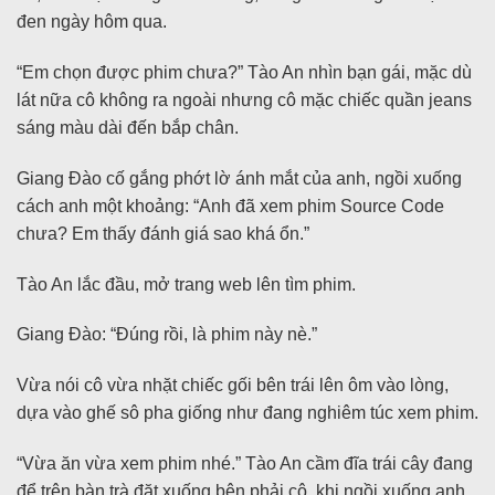
đen ngày hôm qua.
“Em chọn được phim chưa?” Tào An nhìn bạn gái, mặc dù
lát nữa cô không ra ngoài nhưng cô mặc chiếc quần jeans
sáng màu dài đến bắp chân.
Giang Đào cố gắng phớt lờ ánh mắt của anh, ngồi xuống
cách anh một khoảng: “Anh đã xem phim Source Code
chưa? Em thấy đánh giá sao khá ổn.”
Tào An lắc đầu, mở trang web lên tìm phim.
Giang Đào: “Đúng rồi, là phim này nè.”
Vừa nói cô vừa nhặt chiếc gối bên trái lên ôm vào lòng,
dựa vào ghế sô pha giống như đang nghiêm túc xem phim.
“Vừa ăn vừa xem phim nhé.” Tào An cầm đĩa trái cây đang
để trên bàn trà đặt xuống bên phải cô, khi ngồi xuống anh