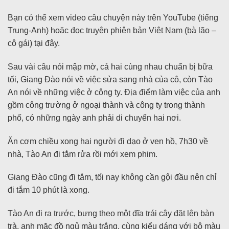
Bạn có thể xem video câu chuyện này trên YouTube (tiếng
Trung-Anh) hoặc đọc truyện phiên bản Việt Nam (bà lão –
cô gái) tại đây.
Sau vài câu nói mập mờ, cả hai cùng nhau chuẩn bị bữa
tối, Giang Đào nói về việc sửa sang nhà của cô, còn Tào
An nói về những việc ở công ty. Địa điểm làm việc của anh
gồm công trường ở ngoại thành và công ty trong thành
phố, có những ngày anh phải di chuyển hai nơi.
Ăn cơm chiều xong hai người đi dạo ở ven hồ, 7h30 về
nhà, Tào An đi tắm rửa rồi mới xem phim.
Giang Đào cũng đi tắm, tối nay không cần gội đầu nên chỉ
đi tắm 10 phút là xong.
Tào An đi ra trước, bưng theo một đĩa trái cây đặt lên bàn
trà, anh mặc đồ ngủ màu trắng, cùng kiểu dáng với bộ màu