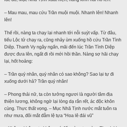
– Mau mau, mau cứu Trần muội muội. Nhanh lên! Nhanh
lên!
Thế rồi, nàng ta chạy lại nhanh tới nỗi suýt vấp. Từ đâu,
tiểu Lộc tử chạy ra, cũng nhảy ùm xuống hồ cứu Trần Tình
Diệp. Thanh Vy ngây ngẩn, mãi đến lúc Trần Tình Diệp
được đưa lên, ngất đi rồi mới hồi thần. Nàng sợ hãi chạy
lại, hốt hoảng:
– Trần quý nhân, quý nhân có sao không? Sao lại tự đi
xuống dưới hả? Trần quý nhân!
– Phong thải nữ, ta còn tưởng ngươi là người tâm địa
thiện lương, không ngờ lại lòng dạ rắn rết, ác độc khôn
cùng. Thực thất vọng. – Mục Nhã Tịnh nước mắt tuôn ra
như mưa, đôi mắt đẫm lệ tựa “Hoa lê đái vũ”