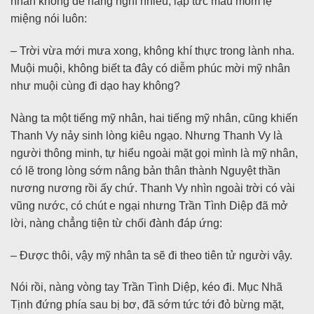
nhân không để nàng nghĩ nhiều, lập tức mau mồm lẹ
miệng nói luôn:
– Trời vừa mới mưa xong, không khí thực trong lành nha.
Muội muội, không biết ta đây có diễm phúc mời mỹ nhân
như muội cùng đi dạo hay không?
Nàng ta một tiếng mỹ nhân, hai tiếng mỹ nhân, cũng khiến
Thanh Vy nảy sinh lòng kiêu ngạo. Nhưng Thanh Vy là
người thông minh, tự hiểu ngoài mặt gọi mình là mỹ nhân,
có lẽ trong lòng sớm nâng bản thân thành Nguyệt thần
nương nương rồi ấy chứ. Thanh Vy nhìn ngoài trời có vài
vũng nước, có chút e ngại nhưng Trần Tình Diệp đã mở
lời, nàng chẳng tiện từ chối đành đáp ứng:
– Được thôi, vậy mỹ nhân ta sẽ đi theo tiên tử người vậy.
Nói rồi, nàng vòng tay Trần Tình Diệp, kéo đi. Mục Nhã
Tịnh đứng phía sau bị bơ, đã sớm tức tới đỏ bừng mặt,