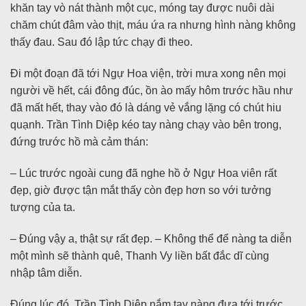
khăn tay vò nát thành một cục, móng tay được nuôi dài
chăm chút đâm vào thịt, máu ứa ra nhưng hình nàng không
thấy đau. Sau đó lập tức chạy đi theo.
Đi một đoạn đã tới Ngự Hoa viện, trời mưa xong nên mọi
người về hết, cái đông đúc, ồn ào mấy hôm trước hầu như
đã mất hết, thay vào đó là dáng vẻ vắng lặng có chút hiu
quạnh. Trần Tình Diệp kéo tay nàng chạy vào bên trong,
đứng trước hồ mà cảm thán:
– Lúc trước ngoài cung đã nghe hồ ở Ngự Hoa viên rất
đẹp, giờ được tận mắt thấy còn đẹp hơn so với tưởng
tượng của ta.
– Đúng vậy a, thật sự rất đẹp. – Không thể để nàng ta diễn
một mình sẽ thành quê, Thanh Vy liền bất đắc dĩ cùng
nhập tâm diễn.
Đúng lúc đó, Trần Tình Diệp nắm tay nàng đưa tới trước