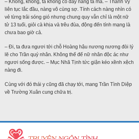
– Không, không, ta không có đẩy nàng ta mà. – Thanh Vy
liên tục lắc đầu, nàng vô cùng sợ. Tính cách nàng nhìn có
vẻ từng trải sóng gió nhưng chung quy vẫn chỉ là một nữ
tử 13 tuổi, giỏi cà khịa và trêu đùa, động đến tính mạng là
chưa bao giờ cả.
– Đi, ta đưa ngươi tới chỗ Hoàng hậu nương nương đòi lý
lẽ cho Trần quý nhân. Không thể để nữ nhân độc ác như
ngươi sống được. – Mục Nhã Tịnh tức giận kéo xềnh xệch
nàng đi.
Cùng với đó thái y cũng đã chạy tới, mang Trần Tình Diệp
về Trường Xuân cung chữa trị.