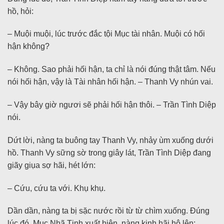
hồ, hỏi:
– Muội muội, lúc trước đắc tội Mục tài nhân. Muội có hối
hận không?
– Không. Sao phải hối hận, ta chỉ là nói đúng thật tâm. Nếu
nói hối hận, vậy là Tài nhân hối hận. – Thanh Vy nhún vai.
– Vậy bây giờ ngươi sẽ phải hối hận thôi. – Trần Tình Diệp
nói.
Dứt lời, nàng ta buông tay Thanh Vy, nhảy ùm xuống dưới
hồ. Thanh Vy sững sờ trong giây lát, Trần Tình Diệp đang
giãy giụa sợ hãi, hét lớn:
– Cứu, cứu ta với. Khụ khụ.
Dần dần, nàng ta bị sặc nước rồi từ từ chìm xuống. Đúng
lúc đó, Mục Nhã Tịnh xuất hiện, nàng kinh hãi hô lên: