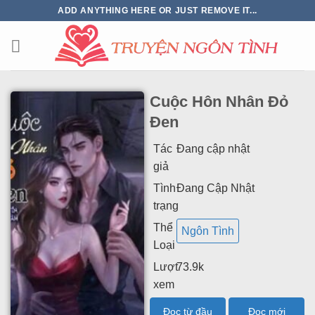
ADD ANYTHING HERE OR JUST REMOVE IT...
Cuộc Hôn Nhân Đỏ
Đen
Tác
Đang cập nhật
giả
Tình
Đang Cập Nhật
trạng
Thể
Ngôn Tình
Loại
Lượt
73.9k
xem
Đọc từ đầu
Đọc mới