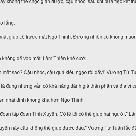
 không thể chọc giận được, cậu nhóc, sau khi bữa tiệc kết thúc
o lắng.
 mặt giúp cô trước mặt Ngô Thịnh. Đương nhiên cô không muốn 
còn không để vào mắt. Lâm Thiên khẽ cười.
 mắt sao? Cậu nhóc, cậu quá kiêu ngạo rồi đấy!” Vương Tử T
à đúng nhưng vẫn có khả năng đánh giá thân phận và địa vị c
ên nhất định không khá hơn Ngô Thịnh.
 đoàn tập đoàn Tỉnh Xuyên. Có lẽ tôi có thể giúp hai người.” 
huyện này cậu không thể giúp được đâu.” Vương Tử Tuân lắc đ