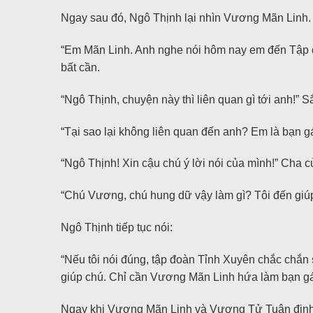
Ngay sau đó, Ngô Thịnh lại nhìn Vương Mãn Linh.
“Em Mãn Linh. Anh nghe nói hôm nay em đến Tập đ
bất cần.
“Ngô Thịnh, chuyện này thì liên quan gì tới anh!” 
“Tại sao lại không liên quan đến anh? Em là bạn 
“Ngô Thịnh! Xin cậu chú ý lời nói của mình!” Cha 
“Chú Vương, chú hung dữ vậy làm gì? Tôi đến giúp
Ngô Thịnh tiếp tục nói:
“Nếu tôi nói đúng, tập đoàn Tỉnh Xuyên chắc chắn 
giúp chú. Chỉ cần Vương Mãn Linh hứa làm bạn gái c
Ngay khi Vương Mãn Linh và Vương Tử Tuân định n