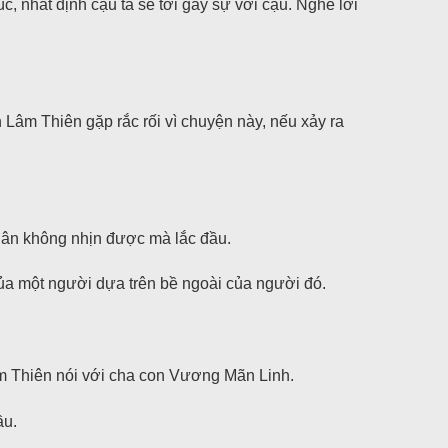
, nhất định cậu ta sẽ tới gây sự với cậu. Nghe lời
Lâm Thiên gặp rắc rối vì chuyện này, nếu xảy ra
uân không nhịn được mà lắc đầu.
ủa một người dựa trên bề ngoài của người đó.
Lâm Thiên nói với cha con Vương Mãn Linh.
ầu.