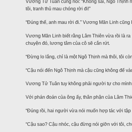
Vương Tử Tuân cũng nói: “Không sai, Ngô Thịnh này
tôi, tranh thủ mau chóng rời đi!”
“Đúng thế, anh mau rời đi.” Vương Mãn Linh cũng l
Vương Mãn Linh biết rằng Lâm Thiên vừa rồi là ra
chuyện đó, lương tâm của cô sẽ cắn rứt.
“Đừng lo lắng, chỉ là một Ngô Thịnh mà thôi, tôi 
“Cậu nói đến Ngô Thịnh mà cậu cũng không để vào
Vương Tử Tuân tuy không phải người tự cho mình l
Với phán đoán của ông ấy, thân phận của Lâm Thi
“Đúng rồi, hai người vừa nói muốn hợp tác với tập
“Cậu sao? Cậu nhóc, cậu đừng nói giỡn với tôi, c