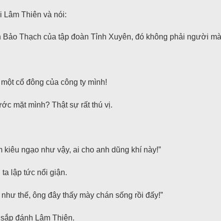
 Lâm Thiên và nói:
nh Bảo Thạch của tập đoàn Tỉnh Xuyên, đó không phải người mà 
 một cổ đông của công ty mình!
ước mặt mình? Thật sự rất thú vị.
m kiêu ngạo như vậy, ai cho anh dũng khí này!”
a lập tức nổi giận.
như thế, ông đây thấy mày chán sống rồi đấy!”
ế sắp đánh Lâm Thiên.