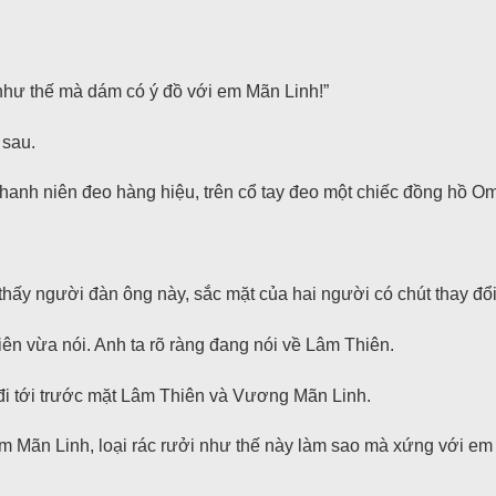
 như thế mà dám có ý đồ với em Mãn Linh!”
 sau.
thanh niên đeo hàng hiệu, trên cổ tay đeo một chiếc đồng hồ Ome
ấy người đàn ông này, sắc mặt của hai người có chút thay đổi
ên vừa nói. Anh ta rõ ràng đang nói về Lâm Thiên.
đi tới trước mặt Lâm Thiên và Vương Mãn Linh.
 Em Mãn Linh, loại rác rưởi như thế này làm sao mà xứng với 