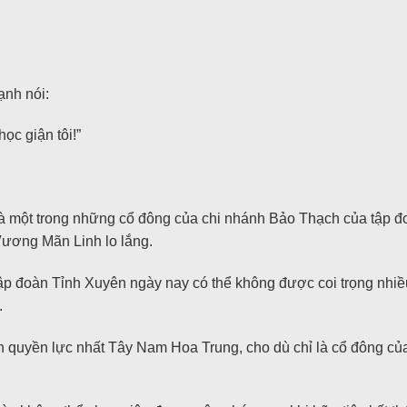
ạnh nói:
ọc giận tôi!”
à một trong những cổ đông của chi nhánh Bảo Thạch của tập đ
Vương Mãn Linh lo lắng.
tập đoàn Tỉnh Xuyên ngày nay có thể không được coi trọng nhi
.
àn quyền lực nhất Tây Nam Hoa Trung, cho dù chỉ là cổ đông củ