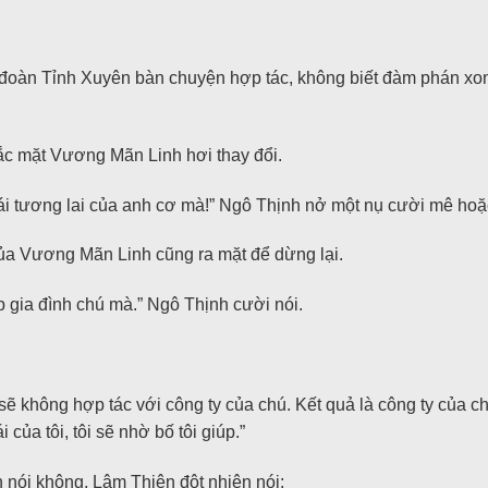
oàn Tỉnh Xuyên bàn chuyện hợp tác, không biết đàm phán xong
Sắc mặt Vương Mãn Linh hơi thay đổi.
gái tương lai của anh cơ mà!” Ngô Thịnh nở một nụ cười mê hoặ
của Vương Mãn Linh cũng ra mặt để dừng lại.
 gia đình chú mà.” Ngô Thịnh cười nói.
sẽ không hợp tác với công ty của chú. Kết quả là công ty của c
ủa tôi, tôi sẽ nhờ bố tôi giúp.”
ói không, Lâm Thiên đột nhiên nói: