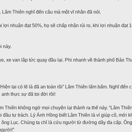
. Lâm Thiên nghĩ đến câu mà một vĩ nhân đã nói.
hi lợi nhuận đạt 50%, họ sẽ chấp nhận rủi ro, khi lợi nhuận đạt 
i này.
, xe van lập tức quay đầu lại. Phi nhanh về thành phố Bảo Th
iện tại có lẽ là đã an toàn rồi” Lâm Thiên lẩm bẩm. Nghĩ đến 
nh thực sự đã toi đời rồi!
 Thiên không ngờ mọi chuyện lại thành ra thế này. “Lâm Thiên,
 đầu tự trách. Lý Ánh Hồng biết Lâm Thiên là vì giúp cô, mới k
ở ông Lục. Chúng ta chỉ là cứu người từ đường dây đa cấp. Ông
người!”