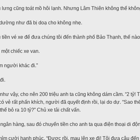
u lưng cũng toát mồ hôi lạnh. Nhưng Lâm Thiên không thể khôn
, dường như đã bị doạ cho không nhẹ.
u tiền vé xe để đưa chúng tôi đến thành phố Bảo Thạnh, thế nào?
 một chiếc xe van.
m người khác đi.”
đi.
hư vậy, cho nên 200 triệu anh ta cũng không dám cầm. “2 tỷ! Tô
 vẻ rất phấn khích, người đã quyết định rồi, lại do dự. “Sao t
hể bỏ ra 10 tỷ?” Chủ xe tải chất vấn.
 ngân hàng, sau đó chuyển tiền cho anh ta qua điện thoại di độ
mỉm cười hạnh phúc. “Được rồi, mau lên xe đi! Tôi đưa cậu đến