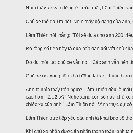
Nhìn thấy xe van dừng ở trước mặt, Lâm Thiên sa
Chủ xe thò đầu ra hét. Nhìn thấy bộ dạng của anh
Lâm Thiên nói thẳng: “Tôi sẽ đưa cho anh 200 triệ
Rõ ràng số tiền này là quá hấp dẫn đối với chủ của
Do dự một lúc, chủ xe vẫn nói: “Các anh vẫn nên tì
Chủ xe nói xong liền khởi động lại xe, chuẩn bị rời 
Anh ta nhìn thấy trên người Lâm Thiên đều là máu n
cao hơn. “2…2 tỷ?” Nghe xong con số này, chủ xe có
chiếc xe của anh!” Lâm Thiên nói. “Anh thực sự có t
Lâm Thiên trực tiếp yêu cầu anh ta khai báo số thẻ
Khi chủ xe nhận được tin nhắn thanh toán, anh ta 