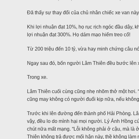
Đã thấy sự thay đổi của chủ nhân chiếc xe van này
Khi lợi nhuận đạt 10%, họ rục rịch ngóc đầu dậy, k
lợi nhuận đạt 300%. Họ dám mạo hiểm treo cổ!
Từ 200 triệu đến 10 tỷ, vừa hay minh chứng câu nó
Ngay sau đó, bốn người Lâm Thiên đều bước lên xe
Trong xe.
Lâm Thiên cuối cùng cũng nhẹ nhõm thở một hơi. “H
cũng may không có người đuổi kịp nữa, nếu không a
Trước khi lên đường đến thành phố Hải Phòng. Lâm
vậy, đều lo do mình hại mọi người. Lý Ánh Hồng cúi
chút nữa mất mạng. “Lỗi không phải ở cậu, mà là 
Thiên không trả được mối hận này, thề không làm 