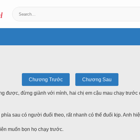
Chương Trước
Chương Sau
ng được, đừng giành với mình, hai chị em cậu mau chạy trước 
u phía sau có người đuổi theo, rất nhanh có thể đuổi kịp. Anh 
hiên muốn bọn họ chạy trước.