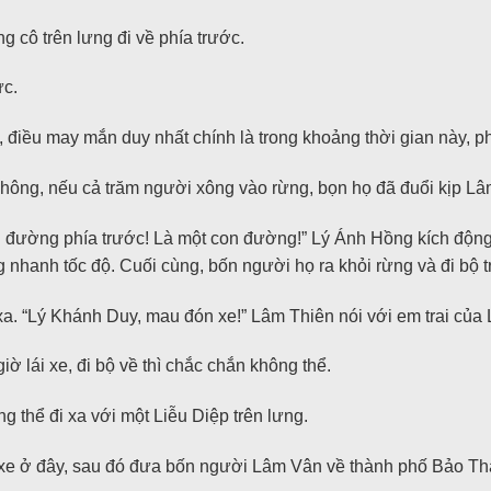
 cô trên lưng đi về phía trước.
ực.
điều may mắn duy nhất chính là trong khoảng thời gian này, ph
hông, nếu cả trăm người xông vào rừng, bọn họ đã đuổi kịp Lâm
 đường phía trước! Là một con đường!” Lý Ánh Hồng kích động 
 nhanh tốc độ. Cuối cùng, bốn người họ ra khỏi rừng và đi bộ t
xa. “Lý Khánh Duy, mau đón xe!” Lâm Thiên nói với em trai củ
 lái xe, đi bộ về thì chắc chắn không thể.
 thể đi xa với một Liễu Diệp trên lưng.
ếc xe ở đây, sau đó đưa bốn người Lâm Vân về thành phố Bảo Th