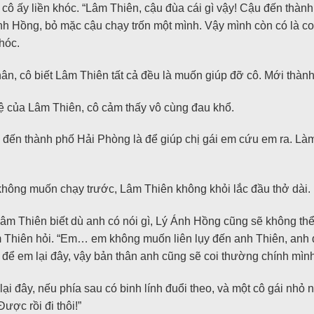
ô ấy liền khóc. “Lâm Thiên, cậu đùa cái gì vậy! Cậu đến thành
 Ánh Hồng, bỏ mặc cậu chạy trốn một mình. Vậy mình còn có là
hóc.
hân, cô biết Lâm Thiên tất cả đều là muốn giúp đỡ cô. Mới thành
quệ của Lâm Thiên, cô cảm thấy vô cùng đau khổ.
 đến thành phố Hải Phòng là để giúp chị gái em cứu em ra. L
ông muốn chạy trước, Lâm Thiên không khỏi lắc đầu thở dài.
m Thiên biết dù anh có nói gì, Lý Ánh Hồng cũng sẽ không thể
 Thiên hỏi. “Em… em không muốn liên lụy đến anh Thiên, anh đ
 để em lại đây, vậy bản thân anh cũng sẽ coi thường chính mình
lại đây, nếu phía sau có binh lính đuổi theo, và một cô gái nh
ược rồi đi thôi!”