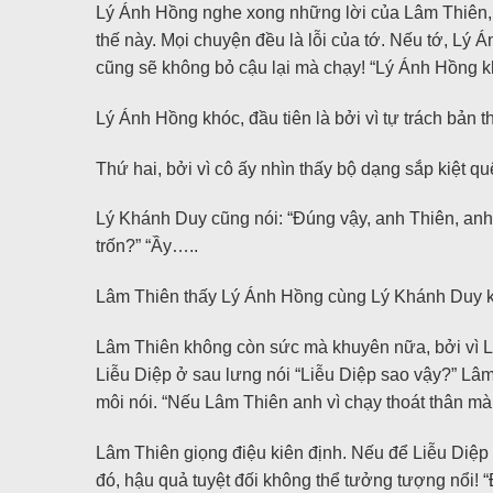
Lý Ánh Hồng nghe xong những lời của Lâm Thiên, c
thế này. Mọi chuyện đều là lỗi của tớ. Nếu tớ, Lý
cũng sẽ không bỏ cậu lại mà chạy! “Lý Ánh Hồng k
Lý Ánh Hồng khóc, đầu tiên là bởi vì tự trách bản t
Thứ hai, bởi vì cô ấy nhìn thấy bộ dạng sắp kiệt 
Lý Khánh Duy cũng nói: “Đúng vậy, anh Thiên, anh
trốn?” “Ầy…..
Lâm Thiên thấy Lý Ánh Hồng cùng Lý Khánh Duy kh
Lâm Thiên không còn sức mà khuyên nữa, bởi vì Lâ
Liễu Diệp ở sau lưng nói “Liễu Diệp sao vậy?” Lâm
môi nói. “Nếu Lâm Thiên anh vì chạy thoát thân mà
Lâm Thiên giọng điệu kiên định. Nếu để Liễu Diệp 
đó, hậu quả tuyệt đối không thể tưởng tượng nổi! “Đ