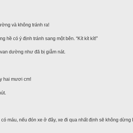
ờng và không tránh ra!
hề có ý định tránh sang một bên. “Kít kít kít!”
 van dường như đã bị giẫm nát.
y hai mươi cm!
út.
 có máu, nếu đón xe ở đây, xe đi qua nhất định sẽ không dừng 