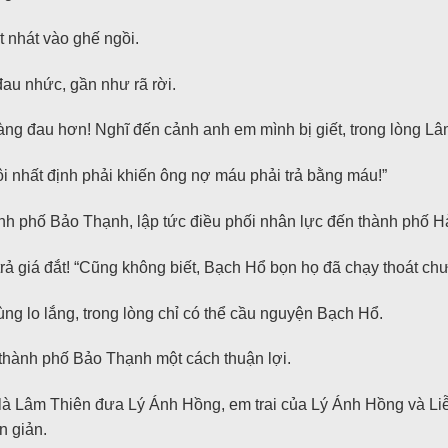
 nhát vào ghế ngồi.
đau nhức, gần như rã rời.
càng đau hơn! Nghĩ đến cảnh anh em mình bị giết, trong lòng L
tôi nhất định phải khiến ông nợ máu phải trả bằng máu!”
ành phố Bảo Thạnh, lập tức điều phối nhân lực đến thành phố H
trả giá đắt! “Cũng không biết, Bạch Hổ bọn họ đã chạy thoát ch
ng lo lắng, trong lòng chỉ có thể cầu nguyện Bạch Hổ.
 thành phố Bảo Thạnh một cách thuận lợi.
 là Lâm Thiên đưa Lý Ánh Hồng, em trai của Lý Ánh Hồng và Liễ
n giản.