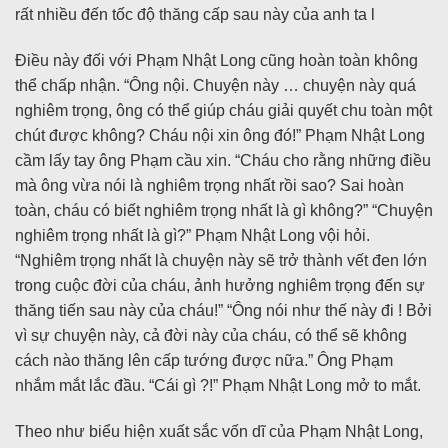
rất nhiều đến tốc độ thăng cấp sau này của anh ta l
Điều này đối với Phạm Nhật Long cũng hoàn toàn không
thể chấp nhận. “Ông nội. Chuyện này … chuyện này quá
nghiêm trọng, ông có thể giúp cháu giải quyết chu toàn một
chút được không? Cháu nội xin ông đó!” Phạm Nhật Long
cầm lấy tay ông Phạm cầu xin. “Cháu cho rằng những điều
mà ông vừa nói là nghiêm trọng nhất rồi sao? Sai hoàn
toàn, cháu có biết nghiêm trọng nhất là gì không?” “Chuyện
nghiêm trọng nhất là gì?” Phạm Nhật Long vội hỏi.
“Nghiêm trọng nhất là chuyện này sẽ trở thành vết đen lớn
trong cuộc đời của cháu, ảnh hưởng nghiêm trọng đến sự
thăng tiến sau này của cháu!” “Ông nói như thế này đi ! Bởi
vì sự chuyện này, cả đời này của cháu, có thể sẽ không
cách nào thăng lên cấp tướng được nữa.” Ông Phạm
nhắm mắt lắc đầu. “Cái gì ?!” Phạm Nhật Long mở to mắt.
Theo như biểu hiện xuất sắc vốn dĩ của Phạm Nhật Long,