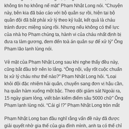
không tin họ không nể mặt” Phạm Nhật Long nói. “Chuyện
này, bên kia đã báo cáo với bộ quân sự rồi, hiện tại bộ
quân đội đã bắt phải xử lý theo kỷ luật, kết quả là cháu
tránh được miệng súng rồi. Nhưng nếu không có thế lực
của nhà họ Phạm chúng ta, hành vi của cháu nhất định bị
đưa ra làm gương, đem đến toà án quân sự để xử lý” Ông
Phạm lão lạnh lùng nói.
Vẻ mặt của Phạm Nhật Long sau khi nghe thấy đều này,
cũng bắt đầu trở nên lo lắng. “Ông nội, vậy rốt cuộc chuẩn
bị xử lý cháu như thế nào?” Phạm Nhật Long hỏi. “Loại
khỏi đội đặc nhiệm hải quân, chuyển sang đơn vị hậu cần,
hạ quân hàm xuống một bậc. Theo dõi giám sát Ngoài ra,
15 ngày giam lỏng, viết bản kiểm điểm sâu 5000 chữ” Ông
Phạm lạnh lùng nói. “Cái gì !?” Phạm Nhật Long tròn mắt
Phạm Nhật Long ban đầu nghĩ rằng vấn đề này đã được
giải quyết nhờ gia thế của gia đình mình, anh ta có thể chỉ