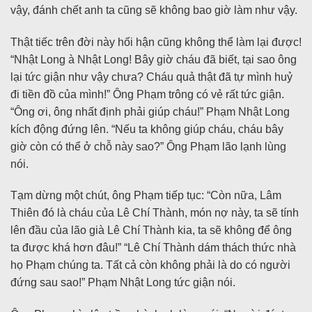
vậy, đánh chết anh ta cũng sẽ không bao giờ làm như vậy.
Thật tiếc trên đời này hối hận cũng không thể làm lại được!
“Nhật Long à Nhật Long! Bây giờ cháu đã biết, tại sao ông
lại tức giận như vậy chưa? Cháu quả thật đã tự mình huỷ
đi tiền đồ của mình!” Ông Phạm trông có vẻ rất tức giận.
“Ông ơi, ông nhất định phải giúp cháu!” Phạm Nhật Long
kích động đứng lên. “Nếu ta không giúp cháu, cháu bây
giờ còn có thể ở chỗ này sao?” Ông Phạm lão lạnh lùng
nói.
Tạm dừng một chút, ông Phạm tiếp tục: “Còn nữa, Lâm
Thiên đó là cháu của Lê Chí Thành, món nợ này, ta sẽ tính
lên đầu của lão già Lê Chí Thành kia, ta sẽ không để ông
ta được khá hơn đâu!” “Lê Chí Thành dám thách thức nhà
họ Phạm chúng ta. Tất cả còn không phải là do có người
đứng sau sao!” Phạm Nhật Long tức giận nói.