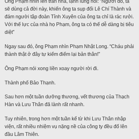
Ông Phạm nhìn lên trần nhà, lạnh lùng nói: “Người đó, ta
sẽ dùng cả đời này, khiến ông ta sụp đổi Lê Chí Thành và
đám người tập đoàn Tỉnh Xuyên của ông ta chỉ là rác rưởi.
Với thế lực của nhà họ Phạm, ông ta có thể dễ dàng bị tiêu
diệt”
Ngay sau đó, ông Phạm nhìn Phạm Nhật Long. “Cháu phải
thành thật ở đây tự kiểm điểm lại bản thân!”
Ông Phạm nói xong liền xoay người rời đi.
Thành phố Bảo Thạnh.
Sau hơn một tuần dưỡng thương, vết thương của Thạch
Hàn và Lưu Thân đã lành rất nhanh.
Tuy nhiên, trong hơn một tuần kể từ khi Lưu Thân nhập
viện, rất nhiều nhiệm vụ nặng nề của công ty đều đổ lên
đầu Lâm Thiên.