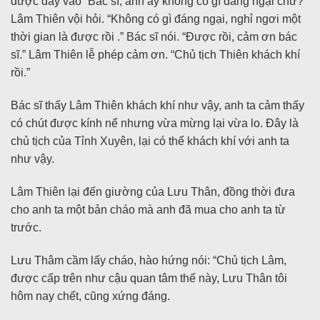
được đẩy vào “Bác sĩ, anh ấy không có gì đáng ngại chứ?”
Lâm Thiên vội hỏi. “Không có gì đáng ngại, nghỉ ngơi một
thời gian là được rồi .” Bác sĩ nói. “Được rồi, cảm ơn bác
sĩ.” Lâm Thiên lễ phép cảm ơn. “Chủ tịch Thiên khách khí
rồi.”
Bác sĩ thấy Lâm Thiên khách khí như vậy, anh ta cảm thấy
có chút được kính nể nhưng vừa mừng lại vừa lo. Đây là
chủ tịch của Tỉnh Xuyên, lại có thể khách khí với anh ta
như vậy.
Lâm Thiên lại đến giường của Lưu Thân, đồng thời đưa
cho anh ta một bản cháo mà anh đã mua cho anh ta từ
trước.
Lưu Thâm cầm lấy cháo, hào hứng nói: “Chủ tịch Lâm,
được cấp trên như cậu quan tâm thế này, Lưu Thân tôi
hôm nay chết, cũng xứng đáng.