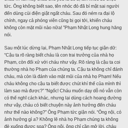
tức. Ông không biết sao, tên nhóc đó đã bí mật sai người
đến dùng cùi điện giật ngất cháu. Sau đó ném ra đại lộ
chính, ngay cả phóng viên cũng bị gọi tới, khiến cháu
không còn mặt mũi nào nữa! ”Phạm Nhật Long hung hăng
nói.
Sau một lúc dừng lại, Phạm Nhật Long tiếp tục giận dữ:
“Cậu ta rõ ràng biết cháu là con trai trưởng của nhà họ
Phạm, còn đối xử với cháu như vậy. Rõ ràng là cậu ta coi
thường nhà họ Phạm của chúng ta. Cậu ta không chỉ đánh
cháu, mà còn là đánh vào mặt mũi của nhà họ Phạm! Nếu
cháu không cho cậu ta biết được chút khí thế của mình thì
làm sao mà được?” “Ngốc! Cháu muốn dạy dỗ nó vẫn còn
có thể nghĩ cách khác, nhưng lại dùng cách hoang đường
như vậy, cháu có biết chuyện này ảnh hưởng đến cháu
như thế nào không?” Ông Phạm tức giận nói. “Ông nội, có
ảnh hưởng gì a? Không lẽ nhà họ Phạm chúng ta không
đè xuống được soa? Ông nội, ông chỉ cần mở lời, cháu