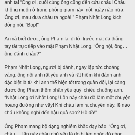
anh ta! “Ông ơi, cuối cùng ông cũng đến cứu cháu! Cháu
không muốn ở trong phòng giam này một ngày nào nữa.
Ông ơi, mau đưa cháu ra ngoài.” Phạm Nhật Long kích
động nói. “Bop!”
Ai mà biết được, ông Phạm lại đi tới trước mặt đã thắng
tay tát trực tiếp vào mặt Phạm Nhật Long. “Ông nội, ông…
ông đánh cháu?”
Phạm Nhật Long, người bị đánh, ngay lập tức choáng
váng, ông nội anh rất yêu anh và rất hiếm khi đánh anh,
đặc biệt là từ khi anh thể hiện tốt trong quân đội, lại càng
được ông Phạm thêm phần yêu quý, chiều chuộng anh.
“Nhật Long ơi Nhật Long! Lần này cháu đã làm một chuyện
hoang đường như vậy! Khi cháu làm ra chuyện này, lẽ nào
cháu không nghĩ đến hậu quả sao? Hồ đồ!”
Ông Phạm mang bộ dạng nghiêm khắc dạy bảo. “Ông ơi,
cháu … lần này cháu chủ yếu là do bị tên nhóc đó chọc