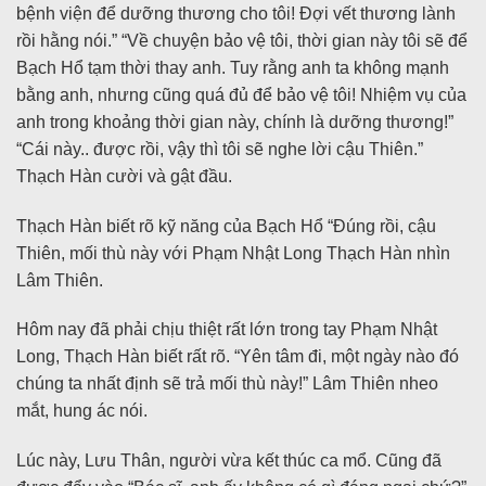
bệnh viện để dưỡng thương cho tôi! Đợi vết thương lành
rồi hằng nói.” “Về chuyện bảo vệ tôi, thời gian này tôi sẽ để
Bạch Hổ tạm thời thay anh. Tuy rằng anh ta không mạnh
bằng anh, nhưng cũng quá đủ để bảo vệ tôi! Nhiệm vụ của
anh trong khoảng thời gian này, chính là dưỡng thương!”
“Cái này.. được rồi, vậy thì tôi sẽ nghe lời cậu Thiên.”
Thạch Hàn cười và gật đầu.
Thạch Hàn biết rõ kỹ năng của Bạch Hổ “Đúng rồi, cậu
Thiên, mối thù này với Phạm Nhật Long Thạch Hàn nhìn
Lâm Thiên.
Hôm nay đã phải chịu thiệt rất lớn trong tay Phạm Nhật
Long, Thạch Hàn biết rất rõ. “Yên tâm đi, một ngày nào đó
chúng ta nhất định sẽ trả mối thù này!” Lâm Thiên nheo
mắt, hung ác nói.
Lúc này, Lưu Thân, người vừa kết thúc ca mổ. Cũng đã