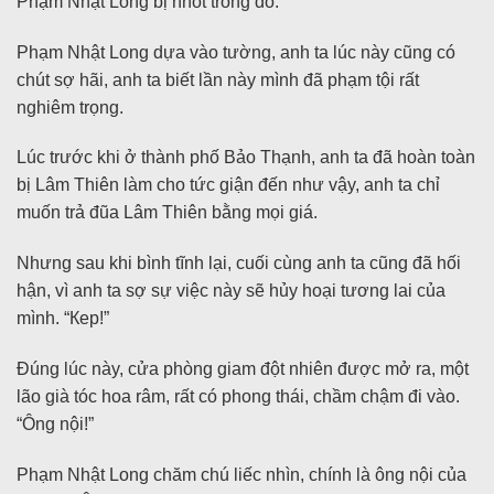
Phạm Nhật Long bị nhốt trong đó.
Phạm Nhật Long dựa vào tường, anh ta lúc này cũng có
chút sợ hãi, anh ta biết lần này mình đã phạm tội rất
nghiêm trọng.
Lúc trước khi ở thành phố Bảo Thạnh, anh ta đã hoàn toàn
bị Lâm Thiên làm cho tức giận đến như vậy, anh ta chỉ
muốn trả đũa Lâm Thiên bằng mọi giá.
Nhưng sau khi bình tĩnh lại, cuối cùng anh ta cũng đã hối
hận, vì anh ta sợ sự việc này sẽ hủy hoại tương lai của
mình. “Кер!”
Đúng lúc này, cửa phòng giam đột nhiên được mở ra, một
lão già tóc hoa râm, rất có phong thái, chầm chậm đi vào.
“Ông nội!”
Phạm Nhật Long chăm chú liếc nhìn, chính là ông nội của